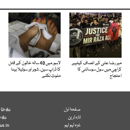
میر رضا علی کے انصاف کیلیے
لاہور میں 40 سالہ خاتون کے قتل
کراچی میں سول سوسائٹی کا
کا ڈراپ سین، شوہر اور سوتیلا بیٹا
احتجاج
ملوث نکلے
صفحۂ اول
 Urdu
تازہ ترین
rdu
غزہ لہو لہو
ws in