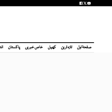
صفحۂ اول
تازہ ترین
کھیل
خاص خبریں
پاکستان
انٹ