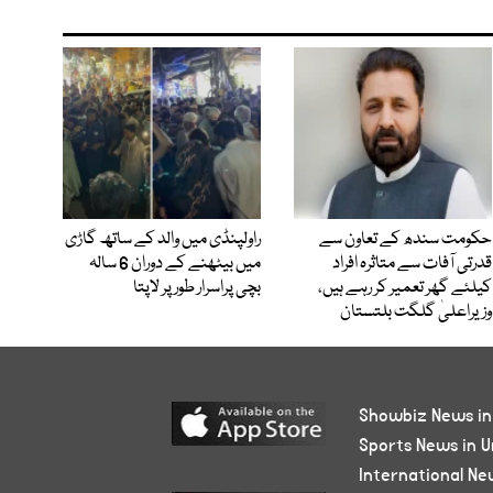
حکومت سندھ کے تعاون سے
راولپنڈی میں والد کے ساتھ گاڑی
قدرتی آفات سے متاثرہ افراد
میں بیٹھنے کے دوران 6 سالہ
کیلئے گھر تعمیر کر رہے ہیں،
بچی پراسرار طور پر لاپتا
وزیراعلیٰ گلگت بلتستان
Showbiz News in
Sports News in U
International Ne