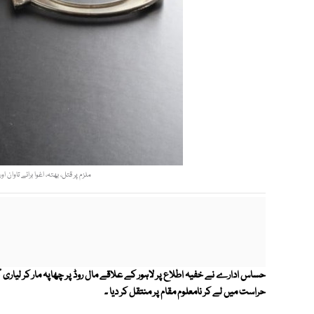
ملزم پر قتل، بھتہ، اغوا برائے تاوان
حساس ادارے نے خفیہ اطلاع پر لاہور کے علاقے مال روڈ پر چھاپہ مار کر لیاری گی
حراست میں لے کر نامعلوم مقام پر منتقل کر دیا ۔