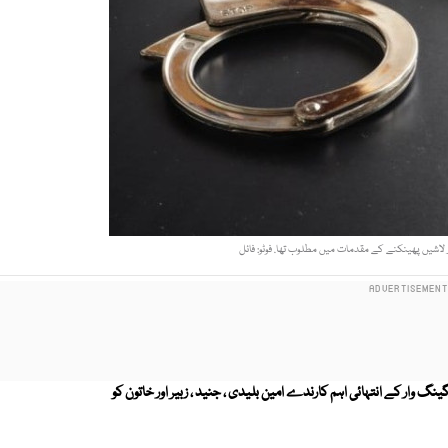
 اور لاشیں پھینکنے کے مقدمات میں مطلوب تھا. فوٹو: فائل
نگ وار کے انتہائی اہم کارندے امین بلیدی ، جنید ، زبیر اور خاتون کو