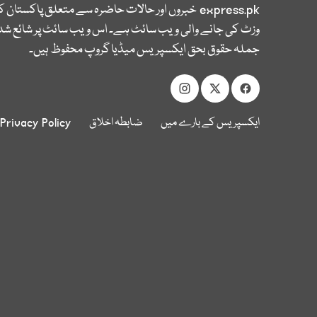
express.pk
خبروں اور حالات حاضرہ سے متعلق پاکستان 
وزٹ کی جانے والی ویب سائٹ ہے۔ اس ویب سائٹ پر شائع شدہ
جملہ حقوق بحق ایکسپریس میڈیا گروپ محفوظ ہیں۔
ایکسپریس کے بارے میں
ضابطہ اخلاق
Privacy Policy