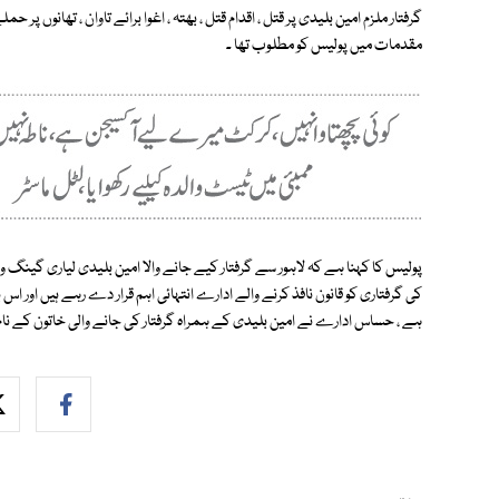
گرفتار ملزم امین بلیدی پر قتل ، اقدام قتل ، بھتہ ، اغوا برائے تاوان ، تھانوں پ
مقدمات میں پولیس کو مطلوب تھا ۔
پولیس کا کہنا ہے کہ لاہور سے گرفتار کیے جانے والا امین بلیدی لیاری گینگ و
کی گرفتاری کو قانون نافذ کرنے والے ادارے انتہائی اہم قرار دے رہے ہیں اور 
ہے ، حساس ادارے نے امین بلیدی کے ہمراہ گرفتار کی جانے والی خاتون کے نام 