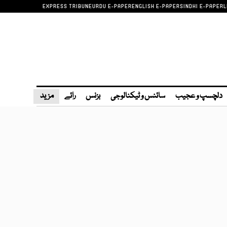
EXPRESS TRIBUNE
URDU E-PAPER
ENGLISH E-PAPER
SINDHI E-PAPER
L
دلچسپ و عجیب
سائنس و ٹیکنالوجی
بزنس
رائے
مزید