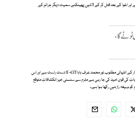
ر حملے اور اغوا کے بعد قتل کر کے لاشیں پھینکنے سمیت دیگر جرائم کے
ار کے انتہائی مطلوب نور محمد عرف بابا لاڈلہ کا دست راست ہے اور اس
اس بات کی قوی امید کی جا رہی ہے ملزم سے سنسنی خیز انکشافات متوقع
کو صیغہ راز میں رکھا ہوا ہے۔