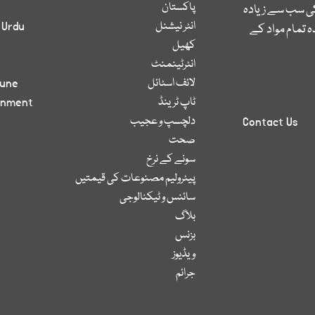
پاکستان
کی سب سے زیادہ
انٹر نیشنل
 Urdu
 تمام مواد کے
کھیل
انٹرٹینمنٹ
لائف اسٹائل
bune
ٹاپ ٹرینڈ
inment
دلچسپ و عجیب
Contact Us
صحت
سونے کے نرخ
پیٹرولیم مصنوعات کی قیمتیں
سائنس و ٹیکنالوجی
بلاگ
بزنس
ویڈیوز
جرائم