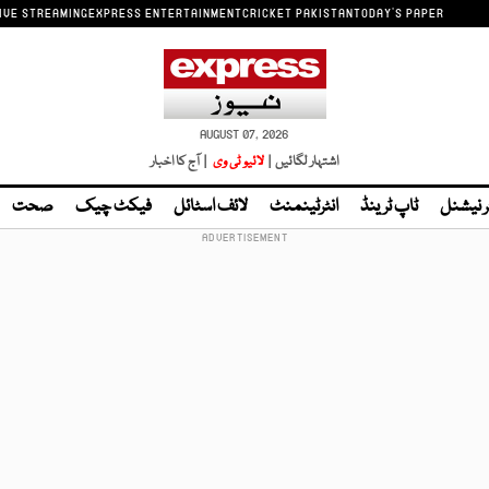
IVE STREAMING
EXPRESS ENTERTAINMENT
CRICKET PAKISTAN
TODAY'S PAPER
AUGUST 07, 2026
اشتہار لگائیں |
لائیو ٹی وی
| آج کا اخبار
ر نیشنل
ٹاپ ٹرینڈ
انٹرٹینمنٹ
لائف اسٹائل
فیکٹ چیک
صحت