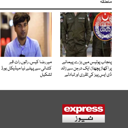
متعلقہ
پنجاب پولیس میں بڑے پیمانے
میر رضا کیس، راتوں رات قبر
پر اکھاڑ پچھاڑ، ایک درجن سے زائد
کشائی سے پہلے نیا میڈیکل بورڈ
ڈی ایس پیز کی تقرری اور تبادلے
تشکیل