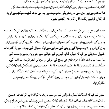
کیوایم کے شعبہ جات کے ارکان،دیگرذمے داران وکارکنان بھی موجودتھے۔
ڈاکٹرخالدمقبول صدیقی نے کہاکہ ڈاکٹرعمران فاروق شہیدہمت و استقامت کی
علامت رہے ہیں جن سے اس تحریکی جدوجہدمیں ہم نے بہت کچھ سیکھاہے اوروہ
کارکنان کیلیے ایک ماڈل کادرجہ رکھتے تھے۔
جوعناصرحق پرستی کی جدوجہدکے دشمن تھے ،وہ ڈاکٹرعمران فاروق بھائی کوہمیشہ
اپنا دشمن سمجھتے تھے۔وہ انقلاب جس کوبرپاکرنے کیلیے ہزاروں شہیدوں نے اپنی
جانوں کے نذرانے پیش کیے، ڈاکٹر عمران فاروق نے اس انقلاب کوبرپاکرنے کیلیے اپنی
جان کی قربانی دی۔ میڈیا کے رویئے کے حوالے سے ایک سوال کے جواب میں ڈاکٹر خالد
مقبول صدیقی نے کہاکہ میڈیا کاایم کیوایم کے حوالے سے جورویہ رہاہے وہ سب کے
سامنے ہے۔ انشاء اللہ آخری فتح حق وسچ کی ہوگی اورسچائی ابھر کرسامنے آئے گی۔
میڈیاسے ڈاکٹرعمران فاروق کے والدمحترم فاروق احمدنے بھی گفتگوکی اورکہاکہ تین
سال پہلے میں اورمیریاہلیہ (عمران شہیدکی والدہ) لندن اسکاٹ لینڈیارڈگئے تھے
جہاں اسکاٹ لینڈیارڈوالوں نے ہم سے پوچھاکہ آپ کوکسی پرشک ہے توہم نے
انکارکردیا۔
انھوں نے کہاکہ اسکاٹ لینڈیارڈ والوں نے ہم سے دریافت کیاکہ آپ کوالطاف حسین
پرشک ہے؟ توہم نے صاف انکار کردیااورکہاکہ ہمیں کسی پرشک نہیں۔اس موقع پررکن
رابطہ کمیٹی حیدرعباس رضوی نے کہاکہ بعض لوگ خواہش کو خبربناناچاہتے