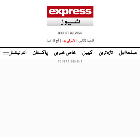
AUGUST 08, 2026
اشتہار لگائیں |
لائیو ٹی وی
| آج کا اخبار
صفحۂ اول
تازہ ترین
کھیل
خاص خبریں
پاکستان
انٹر نیشنل
ٹا