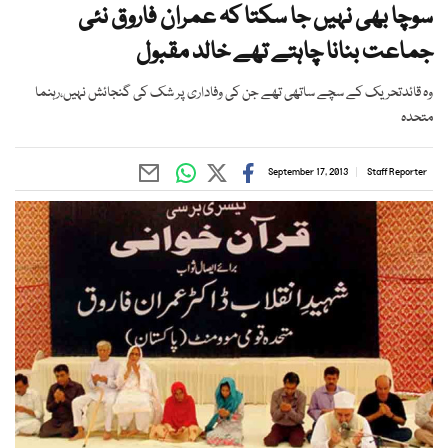
سوچا بھی نہیں جا سکتا کہ عمران فاروق نئی
جماعت بنانا چاہتے تھے خالد مقبول
وہ قائدتحریک کے سچے ساتھی تھے جن کی وفاداری پر شک کی گنجائش نہیں،رہنما
متحدہ
September 17, 2013
Staff Reporter