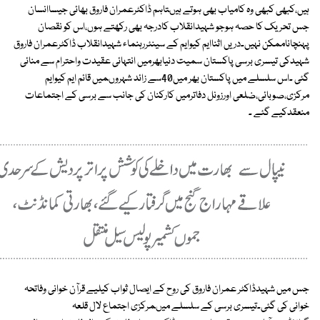
ہیں،کبھی کبھی وہ کامیاب بھی ہوتے ہیںتاہم ڈاکٹرعمران فاروق بھائی جیساانسان
جس تحریک کا حصہ ہوجو شہیدانقلاب کادرجہ بھی رکھتے ہوں،اس کو نقصان
پہنچاناممکن نہیں۔دریں اثناایم کیوایم کے سینئررہنماء شہیدانقلاب ڈاکٹرعمران فاروق
شہیدکی تیسری برسی پاکستان سمیت دنیابھرمیں انتہائی عقیدت واحترام سے منائی
گئی ۔اس سلسلے میں پاکستان بھر میں40سے زائد شہروںمیں قائم ایم کیوایم
مرکزی،صوبائی،ضلعی اورزونل دفاترمیں کارکنان کی جانب سے برسی کے اجتماعات
منعقدکیے گئے ۔
جس میں شہیدڈاکٹر عمران فاروق کی روح کے ایصال ثواب کیلیے قرآن خوانی وفاتحہ
خوانی کی گئی۔تیسری برسی کے سلسلے میںمرکزی اجتماع لال قلعہ