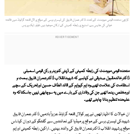
کراچی: متحدہ قومی موومنٹ کے تحت ڈاکٹر عمران فاروق کی تیسری برسی کے موقع پر لال قلعہ گرائونڈ میں فاتحہ
خوانی کی جارہی ہے، اسٹیج پر رابطہ کمیٹی کے ارکان موجود ہیں ۔فوٹو : ایکسپریس
متحدہ قومی موومنٹ کی رابطہ کمیٹی کے ڈپٹی کنوینر و رکن قومی اسمبلی
ڈاکٹرخالدمقبول صدیقی نے کہاہے کہ شہیدانقلاب ڈاکٹرعمران فاروق ہمت و
استقامت کی علامت تھے،وہ ایم کیوایم کے قائد الطاف حسین اورتحریک کے سچے
اورمخلص رہنما تھے جن کی وفاداری کے بارے میں یہ سوچابھی نہیں جاسکتاکہ وہ
علیحدہ تنظیم بنانا چاہتے تھے۔
ان خیالات کا اظہارانھوں نے پیر کولال قلعہ گراؤنڈ عزیزآبادمیں ڈاکٹر عمران فاروق
شہیدکی تیسری برسی کے مو قع پر میڈیا کے نمائندوں سے گفتگو کے دوران کیا۔اس
موقع پرشہید انقلاب ڈاکٹرعمران فاروق کی والدہ ،بہنیں ، اراکین رابطہ کمیٹی اورایم