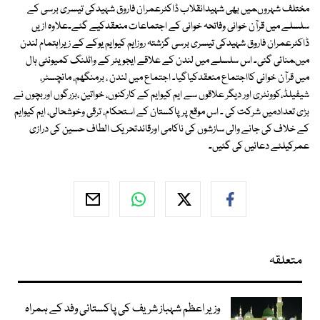
مختلف شہروںمیں بھی شہیدانقلاب ڈاکٹرعمران فاروق شہیدکی تیسری برسی کے
سلسلے میں قرآن خوانی وفاتحہ خوانی کے اجتماعات منعقدکیے گئے۔علاوہ ازیں
ڈاکٹرعمران فاروق شہیدکی تیسری برسی گزشتہ روزایم کیوایم یوکے کے زیراہتمام لندن
میںمنائی گئی۔ اس سلسلے میں لندن کے علاقے ایجویئر کے واٹلنگ کمیونٹی ہال
میں قرآن خوانی کااجتماع منعقدکیاگیا۔ اجتماع میں لندن ، برمنگھم، مانچسٹر،
شیفیلڈ،کوونٹری اور دیگر علاقوں سے ایم کیوایم کے کارکنوں، خواتین ،بزرگوں اوربچوں نے
بڑی تعدادمیں شرکت کی ۔ اس موقع پر پاکستان کے استحکام، ترقی وخوشحالی، ایم کیوایم
کے خلاف کی جانے والی سازشوں کی ناکامی اورقائدتحریک الطاف حسین کی درازی
عمرکیلئے دعائیں کی گئیں۔
متعلقہ
وزیر اعظم شہباز شریف کی پاکستانی وفد کے ہمراہ