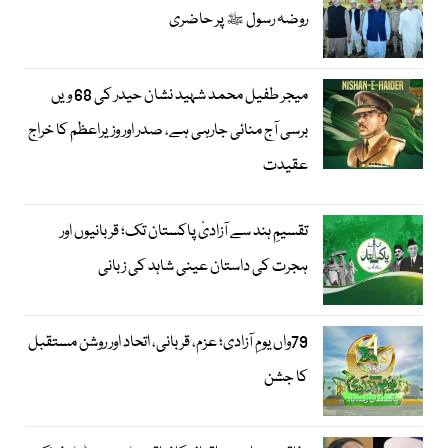
روضہ رسول ﷺ پر حاضری
میجر طفیل محمد شہید نشان حیدر کی 68 ویں
برسی آج منائی جارہی ہے، صدر اور وزیراعظم کا خراج
عقیدت
تقسیمِ ہند سے آزادیٔ پاکستان تک؛ قربانیوں اور
ہجرت کی داستان عینی شاہد کی زبانی
79واں یومِ آزادی؛ عزم، قربانی، اتحاد اور روشن مستقبل
کا جشن