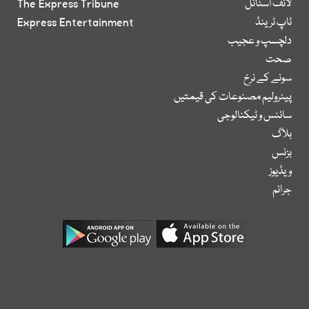
لائف اسٹائل
The Express Tribune
ٹاپ ٹرینڈ
Express Entertainment
دلچسپ و عجیب
صحت
سونے کے نرخ
پیٹرولیم مصنوعات کی قیمتیں
سائنس و ٹیکنالوجی
بلاگ
بزنس
ویڈیوز
جرائم