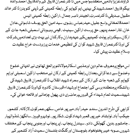
گراؤنڈعزیزآبادمیں منعقدہواجس میں ڈاکٹر عمران فاروق کے والدفاروق احمد،والدہ
بیگم فاروق احمد،شہیدکی بہنیں،ایم کیوایم کی رابطہ کمیٹی کے ڈپٹی کنوینرز ڈاکٹر خالد
مقبول صدیقی،ڈاکٹرنصرت،انجینئر ناصر جمال ،اراکین رابطہ کمیٹی انیس
احمدقائمخانی،واسع جلیل،حیدرعباس رضوی، سید امین الحق،یوسف شاہوانی،عادل
خان، نثار احمد پنہور، حق پرست اراکین سینیٹ ، قومی وصوبائی اسمبلی،شعبہ جات کے
ارکان،سیکٹرزاوریونٹ کمیٹیوںکے عہدیداران وکارکنان نے بہت بڑی تعدادمیںشرکت
کی اورڈاکٹرعمران فاروق شہید کو ان کی تنظیمی خدمات پرزبردست خراج عقیدت
وسلامِ عقیدت پیش کیا۔
اس موقع پرمعروف عالم دین اورمذہبی اسکالرمولاناتنویرالحق تھانوی نے انتہائی خشوع
وخضوغ سے دعاکرائی۔بعدازاںرابطہ کمیٹی کے ارکان نے منتخب اراکین اسمبلی اورایم
کیوایم کے شعبہ جات کے ارکان کے ہمراہ شہید انقلاب ڈاکٹرعمران فاروق شہیدکی
رہائشگاہ پرمنعقدہ برسی کے اجتماع اورشہداء قبرستان کادورہ کیااورڈاکٹرعمران فاروق
شہیدسمیت تمام شہداء کی قبروںپرحاضری دی، پھول چڑھائے اور فاتحہ خوانی کی۔
کراچی کی طرح اندرون سندھ حیدر آباد، میرپور خاص، سکھر،عمرکوٹ،لاڑکانہ، کشمور،
جیکب آباد، نوابشاہ، خیرپور، قمبر شہدادکوٹ، شکار پور ، نوشہرو فیروز ، سانگھڑ ،ٹنڈوالہیار
، جامشورو، بدین، گھوٹکی، دادو ، سینٹرل پنجاب ،اپرپنجاب اورجنوبی پنجاب کے مختلف
شہروں،صوبہ خیبرپختونخواہ، بلوچستان اورگلگت بلتستان سمیت آزاد کشمیر کے