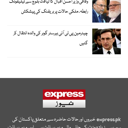
وفاقی وزیر احسن اقبال کا لیاقت بلوچ سے ٹیلیفونک
رابطہ، ملکی حالات پر بریفنگ کی پیشکش
چیئرمین پی ٹی آئی بیرسٹر گوہر کی والدہ انتقال کر
گئیں
express.pk
خبروں اور حالات حاضرہ سے متعلق پاکستان کی
سب سے زیادہ وزٹ کی جانے والی ویب سائٹ ہے۔ اس ویب سائٹ