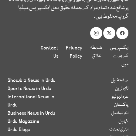
پر شائع شدہ تمام مواد کے جملہ حقوق بحق ایکسپریس میڈیا
گروپ محفوظ ہیں۔
ایکسپریس
ضابطہ
Privacy
Contact
کے بارے
اخلاق
Policy
Us
میں
صفحۂ اول
Showbiz News in Urdu
تازہ ترین
Sports News in Urdu
غزہ لہو لہو
International News in
پاکستان
Urdu
انٹر نیشنل
Business News in Urdu
کھیل
Urdu Magazine
انٹرٹینمنٹ
Urdu Blogs