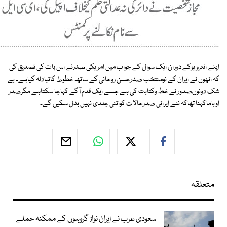
اپنے انٹرویوکے دوران ایک سوال کے جواب میں امریکی صدرنے اس بات کی تصدیق کی
کہ انھوں نے ایران کے نومنتخب صدرحسن روحانی کے ساتھ خطوط کاتبادلہ کیاہے۔ بے
شک دونوںصدور نے خط وکتابت کی ہے جسے ایک قدم آگے کہاجا سکتاہے مگرصدر
اوباماکہنا تھاکہ نئے ایرانی صدرحالات کواتنی جلدی نہیں بدل سکیں گے۔
متعلقہ
سعودی عرب نے ایران نواز گروہوں کے ممکنہ حملے