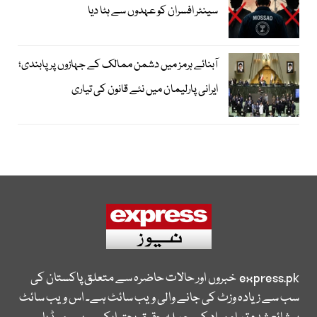
سینئر افسران کو عہدوں سے ہٹا دیا
آبنائے ہرمز میں دشمن ممالک کے جہازوں پر پابندی؛
ایرانی پارلیمان میں نئے قانون کی تیاری
express.pk
خبروں اور حالات حاضرہ سے متعلق پاکستان کی
سب سے زیادہ وزٹ کی جانے والی ویب سائٹ ہے۔ اس ویب سائٹ