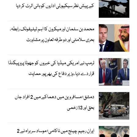
کے پیش نظر سیکیورٹی اداروں کو ہائی الرٹ کر دیا
محمد بن سلمان اور میکرون کا اہم ٹیلیفونک رابطہ،
بحری سلامتی اور دو طرفہ تعاون پر مشاورت
ٹرمپ نے امریکی میڈیا کی خبروں کو جھوٹا پروپیگنڈا
قرار دے دیا، وزیر دفاع کی بھرپور حمایت
دمشق؛ مسافر وین میں دھماکے میں 2 افراد جاں
بحق اور 13 زخمی
ایران رجیم چینج میں ناکامی؛ موساد سربراہ نے 2