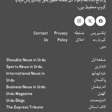
پر شائع شدہ تمام مواد کے جملہ حقوق بحق ایکسپریس میڈیا
گروپ محفوظ ہیں۔
ایکسپریس
ضابطہ
Privacy
Contact
کے بارے
اخلاق
Policy
Us
میں
صفحۂ اول
Showbiz News in Urdu
تازہ ترین
Sports News in Urdu
غزہ لہو لہو
International News in
پاکستان
Urdu
انٹر نیشنل
Business News in Urdu
کھیل
Urdu Magazine
انٹرٹینمنٹ
Urdu Blogs
لائف اسٹائل
The Express Tribune