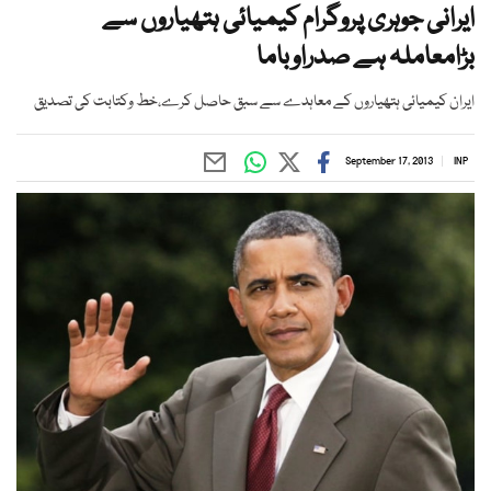
ایرانی جوہری پروگرام کیمیائی ہتھیاروں سے
بڑامعاملہ ہے صدراوباما
ایران کیمیائی ہتھیاروں کے معاہدے سے سبق حاصل کرے،خط وکتابت کی تصدیق
September 17, 2013
INP