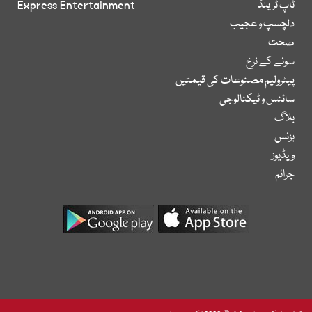
ٹاپ ٹرینڈ
Express Entertainment
دلچسپ و عجیب
صحت
سونے کے نرخ
پیٹرولیم مصنوعات کی قیمتیں
سائنس و ٹیکنالوجی
بلاگ
بزنس
ویڈیوز
جرائم