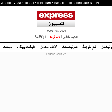
IVE STREAMING
EXPRESS ENTERTAINMENT
CRICKET PAKISTAN
TODAY'S PAPER
AUGUST 07, 2026
اشتہار لگائیں |
لائیو ٹی وی
| آج کا اخبار
ر نیشنل
ٹاپ ٹرینڈ
انٹرٹینمنٹ
لائف اسٹائل
فیکٹ چیک
صحت