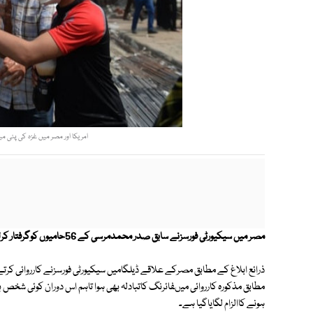
امریکا اور مصر میں غزہ کی پٹی میں 
مصر میں سیکیورٹی فورسزنے سابق صدر محمدمرسی کے 56حامیوں کوگرفتار کرلیا۔
مطابق مذکورہ کارروائی میںفائرنگ کاتبادلہ بھی ہوا تاہم اس دوران کوئی شخص 
ہونے کاالزام لگایاگیا ہے۔