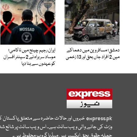
دمشق؛ مسافر وین میں دھماکے
ایران رجیم چینج میں ناکامی؛
میں 2 افراد جاں بحق اور 13 زخمی
موساد سربراہ نے 2 سینئر افسران
کو عہدوں سے ہٹا دیا
express.pk
خبروں اور حالات حاضرہ سے متعلق پاکستان 
وزٹ کی جانے والی ویب سائٹ ہے۔ اس ویب سائٹ پر شائع شدہ
جملہ حقوق بحق ایکسپریس میڈیا گروپ محفوظ ہیں۔