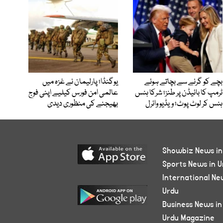
بچے کو گرنے سے بچاتے ہوئے
یوگنڈا؛ پارلیمان نے غزہ میں
ٹرمپ کا بائیڈن پر طنز؛ شرکا ہنس
عالمی امن فورس کیلیے اپنی فوج
ہنس کر لوٹ پوٹ؛ ویڈیو وائرل
بھیجنے کی منظوری دیدی
Showbiz News in
Sports News in U
International Ne
Urdu
Business News in
Urdu Magazine