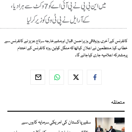
کانفرنس کے آخری روزوفاقی وزیراحسن اقبال اورمشیرخارجہ سرتاج عزیز نے کانفرنس سے
خطاب کیا، منتظمین نے اعلان کیاتھاکہ منگل کوتین روزہ کانفرنس کے اختتام
پرمشترکہ اعلامیہ جاری کیاجائے گا۔
متعلقہ
سفیر پاکستان کی امریکی سرمایہ کاروں سے