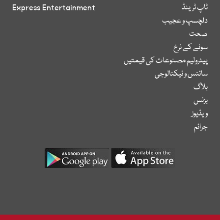
ٹاپ ٹرینڈ
Express Entertainment
دلچسپ و عجیب
صحت
سونے کے نرخ
پیٹرولیم مصنوعات کی قیمتیں
سائنس و ٹیکنالوجی
بلاگ
بزنس
ویڈیوز
جرائم