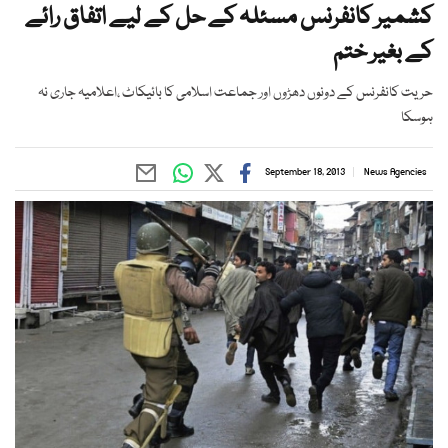
کشمیر کانفرنس مسئلہ کے حل کے لیے اتفاق رائے
کے بغیر ختم
حریت کانفرنس کے دونوں دھڑوں اور جماعت اسلامی کا بائیکاٹ ،اعلامیہ جاری نہ
ہوسکا
September 18, 2013
News Agencies