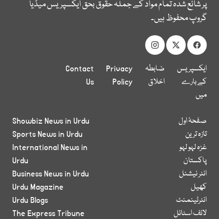
پر شائع شدہ تمام مواد کے جملہ حقوق بحق ایکسپریس میڈیا
گروپ محفوظ ہیں۔
ایکسپریس
ضابطہ
Privacy
Contact
کے بارے
اخلاق
Policy
Us
میں
صفحۂ اول
Showbiz News in Urdu
تازہ ترین
Sports News in Urdu
غزہ لہو لہو
International News in
پاکستان
Urdu
انٹر نیشنل
Business News in Urdu
کھیل
Urdu Magazine
انٹرٹینمنٹ
Urdu Blogs
لائف اسٹائل
The Express Tribune