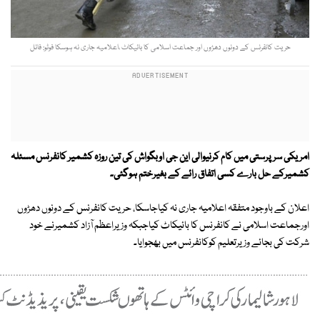
حریت کانفرنس کے دونوں دھڑوں اور جماعت اسلامی کا بائیکاٹ ،اعلامیہ جاری نہ ہوسکا فوٹو: فائل
امریکی سرپرستی میں کام کرنیوالی این جی اوبگواش کی تین روزہ کشمیر کانفرنس مسئلہ
کشمیرکے حل بارے کسی اتفاق رائے کے بغیرختم ہوگئی۔
اعلان کے باوجود متفقہ اعلامیہ جاری نہ کیاجاسکا، حریت کانفرنس کے دونوں دھڑوں
اورجماعت اسلامی نے کانفرنس کا بائیکاٹ کیاجبکہ وزیراعظم آزاد کشمیرنے خود
شرکت کی بجائے وزیرتعلیم کوکانفرنس میں بھجوایا۔