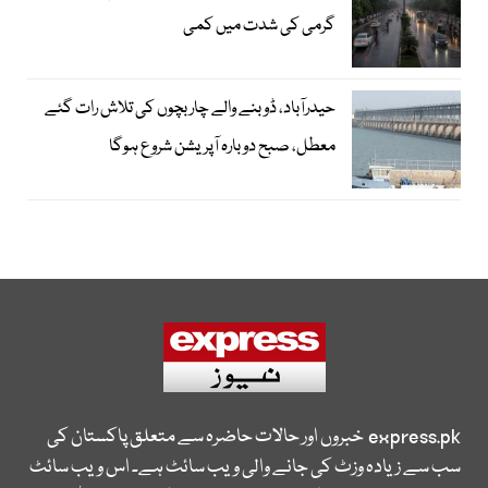
گرمی کی شدت میں کمی
حیدرآباد، ڈوبنے والے چار بچوں کی تلاش رات گئے
معطل، صبح دوبارہ آپریشن شروع ہوگا
express.pk
خبروں اور حالات حاضرہ سے متعلق پاکستان کی
سب سے زیادہ وزٹ کی جانے والی ویب سائٹ ہے۔ اس ویب سائٹ