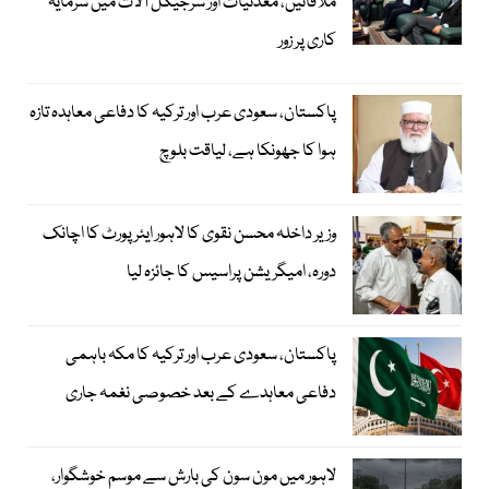
ملاقاتیں، معدنیات اور سرجیکل آلات میں سرمایہ
کاری پر زور
پاکستان، سعودی عرب اور ترکیہ کا دفاعی معاہدہ تازہ
ہوا کا جھونکا ہے، لیاقت بلوچ
وزیر داخلہ محسن نقوی کا لاہور ایئر پورٹ کا اچانک
دورہ، امیگریشن پراسیس کا جائزہ لیا
پاکستان، سعودی عرب اور ترکیہ کا مکہ باہمی
دفاعی معاہدے کے بعد خصوصی نغمہ جاری
لاہور میں مون سون کی بارش سے موسم خوشگوار،