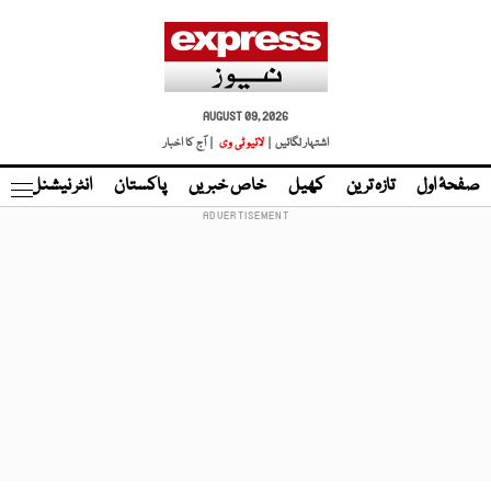
AUGUST 09, 2026
اشتہار لگائیں |
لائیو ٹی وی
| آج کا اخبار
صفحۂ اول
تازہ ترین
کھیل
خاص خبریں
پاکستان
انٹر نیشنل
ٹا