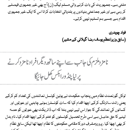
ملتی ہے۔ جمہوریت کی بات کرنے والی مسلم لیگ (ن) آج بھی غیر جمہوری فیصلے
کر رہی ہے اور غیر جماعتی بنیادوں پر بلدیاتی انتخابات کرانا اس کا ایک غیر جمہوری
اقدام ہے جسے ہم تسلیم نہیں کرتے۔
فواد چوہدری
(سابق وزیراعظم یوسف رضا گیلانی کے مشیر)
لوکل گورنمنٹ نظام میں پنجاب حکومت نے یونین کونسل نمائندوں کی تعداد کم کرکے
یعنی رائٹ سائزنگ کرکے اچھا اقدام کیا کہ سات کونسلرز ہونے چاہئیں اور عورتوں اور
کسانوں کی نمائندگی کا جواز اس لیے نہیں بنتا کہ اب ڈائریکٹ بھی عورتوں کو حصہ
لینے کا حق حاصل ہے اسی طرح تحصیل کونسلوں کو ختم کرکے اچھا اقدام کیا۔ نام بدل
کر بھی اچھا کیا ، پرویزمشرف دورکا مقامی حکومتوں کا نظام اچھا تھا لیکن سابق نظام