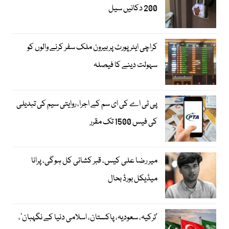
200 دکانیں سیل
کراچی ایئرپورٹ پر بیرون ملک سفر کرنے والوں کو
سہولت دینے کا فیصلہ
پی ٹی اے کی ای سم کے اجرا، روایتی سیم کی تبدیلی
کی فیس 1500 تک مقرر
میر رضا علی کیس، قبر کشائی کل ہوگی، پرانا
میڈیکل بورڈ بحال
‘ترکیہ، سعودیہ، پاکستان، اسلامی دنیا کے نگہبان’،