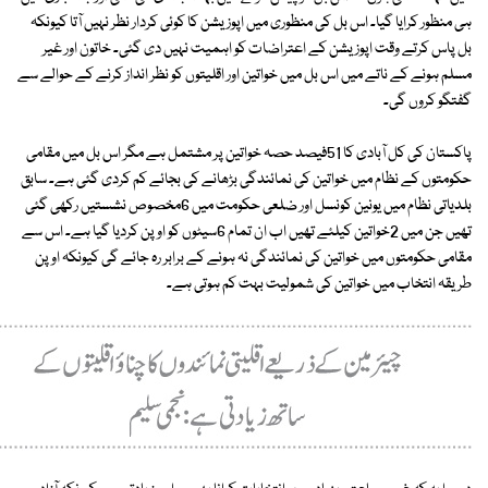
ہی منظور کرایا گیا۔ اس بل کی منظوری میں اپوزیشن کا کوئی کردار نظر نہیں آتا کیونکہ
بل پاس کرتے وقت اپوزیشن کے اعتراضات کو اہمیت نہیں دی گئی۔ خاتون اور غیر
مسلم ہونے کے ناتے میں اس بل میں خواتین اور اقلیتوں کو نظر انداز کرنے کے حوالے سے
گفتگو کروں گی۔
پاکستان کی کل آبادی کا 51فیصد حصہ خواتین پر مشتمل ہے مگر اس بل میں مقامی
حکومتوں کے نظام میں خواتین کی نمائندگی بڑھانے کی بجائے کم کردی گئی ہے۔ سابق
بلدیاتی نظام میں یونین کونسل اور ضلعی حکومت میں 6مخصوص نشستیں رکھی گئی
تھیں جن میں 2خواتین کیلئے تھیں اب ان تمام 6سیٹوں کو اوپن کردیا گیا ہے۔ اس سے
مقامی حکومتوں میں خواتین کی نمائندگی نہ ہونے کے برابر رہ جائے گی کیونکہ اوپن
طریقہ انتخاب میں خواتین کی شمولیت بہت کم ہوتی ہے۔