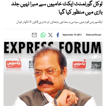
لوکل گورنمنٹ ایکٹ خامیوں سے مبرا نہیں جلد
بازی میں منظور کیا گیا
ایکسپریس فورم میں سیاسی و سماجی رہنماؤں اور ماہرین قانون کا اظہارِ خیال
September 19, 2013
Shehzad Amjad