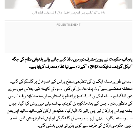
را نا ثنا اللہ ایکسپریس فورم میں اظہار خیال کرتے ہوئے۔ فوٹو : فائل
پنجاب حکومت نے پرویز مشرف دور میں نافذ کیے جانے والے بلدیاتی نظام کی جگہ
''لوکل گورنمنٹ ایکٹ 2013ء ''کے نام سے نیا نظام متعارف کروایا ہے۔
ابتدائی طورپر مسلم لیگ ن کی تنظیمی سطح پر اس کے خدوخال پر گفتگو کی گئی۔
متعلقہ محکموں سے آوٹ پٹ حاصل کی گئی ، صوبائی کابینہ کے اجلاس میں اس پر
غور کیاگیا اور مسلم لیگ ن کے قائد وزیر اعظم پاکستان میاں محمدنوازشریف نے اس
کی منظوری دی ۔ جس کے بعد مذکورہ بل کو پنجاب اسمبلی میں پیش کیا گیا۔ جہاں
ہفتہ بھر اس پر ارکان نے اپنی رائے کا اظہارکیا۔ حکومتی ارکان کے ساتھ ساتھ اپوزیشن
سے وابستہ ارکان نے بھی بل پر سیر حاصل گفتگو کی اور اپنی تجاویز پیش کیں ۔ تاہم
انہیں حکومتی ارکان کی طرف سے کوئی پذیرائی نہیں بخشی گئی۔