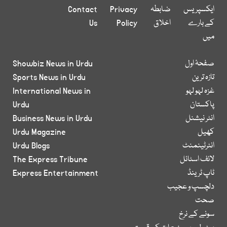
ایکسپریس
ضابطہ
Privacy
Contact
کے بارے
اخلاق
Policy
Us
میں
صفحۂ اول
Showbiz News in Urdu
تازہ ترین
Sports News in Urdu
غزہ لہو لہو
International News in
پاکستان
Urdu
انٹر نیشنل
Business News in Urdu
کھیل
Urdu Magazine
انٹرٹینمنٹ
Urdu Blogs
لائف اسٹائل
The Express Tribune
ٹاپ ٹرینڈ
Express Entertainment
دلچسپ و عجیب
صحت
سونے کے نرخ