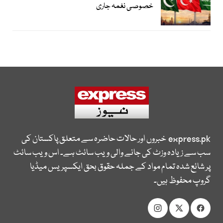
خصوصی نغمہ جاری
express.pk
خبروں اور حالات حاضرہ سے متعلق پاکستان کی
سب سے زیادہ وزٹ کی جانے والی ویب سائٹ ہے۔ اس ویب سائٹ
پر شائع شدہ تمام مواد کے جملہ حقوق بحق ایکسپریس میڈیا
گروپ محفوظ ہیں۔