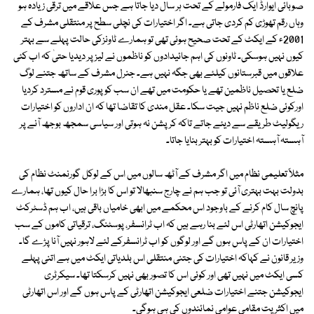
صوبائی ایوارڈ ایک فارمولے کے تحت ہر سال دیا جاتا ہے جس علاقے میں ترقی زیادہ ہو
وہاں رقم تھوڑی کم کردی جاتی ہے۔ اگر اختیارات کی نچلی سطح پر منتقلی مشرف کے
2001ء کے ایکٹ کے تحت صحیح ہوئی تھی تو ہمارے ٹاونزکی حالت پہلے سے بہتر
کیوں نہیں ہوسکی۔ ٹاونوں کی اہم جائیدادوں کو ناظموں نے لیز پر دیدیا حتیٰ کہ اب کئی
علاقوں میں قبرستانوں کیلئے بھی جگہ نہیں ہے۔ جنرل مشرف کے ساتھ جتنے لوگ
ضلع یا تحصیل ناظمین تھے یا حکومت میں تھے ان سب کو پوری قوم نے مسترد کردیا
اورکوئی ضلع ناظم نہیں جیت سکا۔ عقل مندی کا تقاضا تھا کہ ان اداروں کو اختیارات
ریگولیٹ طریقے سے دیئے جاتے تاکہ کرپشن نہ ہوتی اور سیاسی سمجھ بوجھ آنے پر
آہستہ آہستہ اختیارات کو بہتر بنایا جاتا۔
مثلاً تعلیمی نظام میں اگر مشرف کے آٹھ سالوں میں اس کے لوکل گورنمنٹ نظام کی
بدولت بہت بہتری آئی تو جب ہم نے چارج سنبھالا تو اس کا بڑا برا حال کیوں تھا، ہمارے
پانچ سال کام کرنے کے باوجود اس محکمے میں ابھی خامیاں باقی ہیں، اب ہم ڈسٹرکٹ
ایجوکیشن اتھارٹی اس لئے بنا رہے ہیں کہ اب ٹرانسفر، پوسٹنگ، ترقیاتی کاموں کے سب
اختیارات ان کے پاس ہوں گے اور لوگوں کو اب ٹرانسفرکے لئے لاہور نہیں آنا پڑے گا۔
وزیر قانون نے کہاکہ اختیارات کی جتنی منتقلی اس بلدیاتی ایکٹ میں ہے اتنی پہلے
کسی ایکٹ میں نہیں تھی اور کوئی اس کا تصور بھی نہیں کرسکتا تھا۔ سیکرٹری
ایجوکیشن جتنے اختیارات ضلعی ایجوکیشن اتھارٹی کے پاس ہوں گے اور اس اتھارٹی
میں اکثریت مقامی عوامی نمائندوں کی ہی ہوگی۔