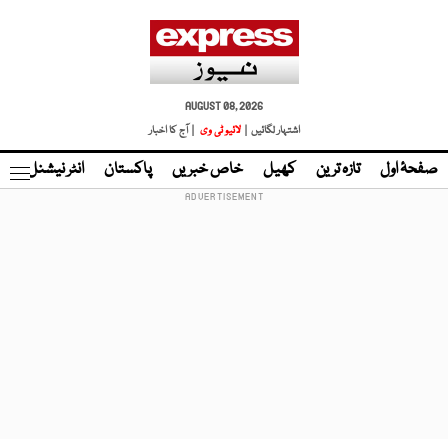
AUGUST 08, 2026
اشتہار لگائیں |
لائیو ٹی وی
| آج کا اخبار
صفحۂ اول
تازہ ترین
کھیل
خاص خبریں
پاکستان
انٹر نیشنل
ٹا