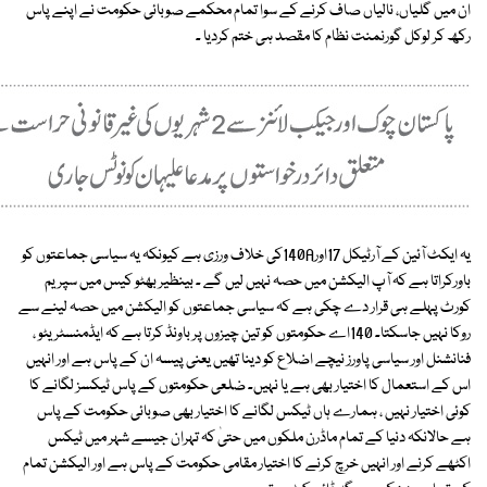
ان میں گلیاں، نالیاں صاف کرنے کے سوا تمام محکمے صوبائی حکومت نے اپنے پاس
رکھ کر لوکل گورنمنت نظام کا مقصد ہی ختم کردیا ۔
یہ ایکٹ آئین کے آرٹیکل 17اور140Aکی خلاف ورزی ہے کیونکہ یہ سیاسی جماعتوں کو
باورکراتا ہے کہ آپ الیکشن میں حصہ نہیں لیں گے ۔ بینظیر بھٹو کیس میں سپریم
کورٹ پہلے ہی قرار دے چکی ہے کہ سیاسی جماعتوں کو الیکشن میں حصہ لینے سے
روکا نہیں جاسکتا۔ 140اے حکومتوں کو تین چیزوں پر باونڈ کرتا ہے کہ ایڈمنسٹریٹو ،
فنانشنل اور سیاسی پاورز نیچے اضلاع کو دینا تھیں یعنی پیسہ ان کے پاس ہے اور انہیں
اس کے استعمال کا اختیار بھی ہے یا نہیں۔ ضلعی حکومتوں کے پاس ٹیکسز لگانے کا
کوئی اختیار نہیں ، ہمارے ہاں ٹیکس لگانے کا اختیار بھی صوبائی حکومت کے پاس
ہے حالانکہ دنیا کے تمام ماڈرن ملکوں میں حتیٰ کہ تہران جیسے شہر میں ٹیکس
اکٹھے کرنے اور انہیں خرچ کرنے کا اختیار مقامی حکومت کے پاس ہے اور الیکشن تمام