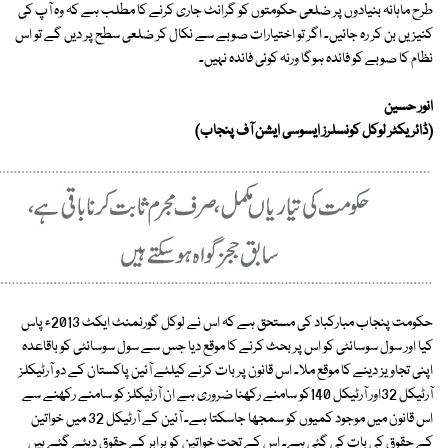
طرح ماہانہ بنیادوں پر ضلعی حکومتوں کو گرانٹ جاری کرنے کا مطلب ہے کہ وہ آپ کی
کنیزیں بن کر رہ جائیں۔ اگر تو اختیارات صوبے سے نکال کر ضلعی سطح پر دیں گے تو اس
نظام کا صوبے کو فائدہ ہوگا ورنہ کوئی فائدہ نہیں۔
انور حسین
(ڈائریکٹر لوکل کونسلرز ایسوسی ایشن آف پنجاب)
حکومت پنجاب مبارکباد کی مستحق ہے کہ اس نے لوکل گورنمنٹ ایکٹ 2013ء پاس
کیا اور سول سوسائٹی کو اس پر بحث کرنے کا موقع دیا جس سے سول سوسائٹی کو باقاعدہ
اپنی تجاویز دینے کا موقع ملا۔ اس قانون پر بات کرنے کیلئے آئین پاکستان کے دو آرٹیکلز
آرٹیکل 32اور آرٹیکل 140کو سامنے رکھنا ضروری ہے ان آرٹیکلز کو سامنے رکھنے سے
اس قانون میں موجود کمیوں کو سمجھا جاسکتا ہے۔ آئین کے آرٹیکل 32 میں خواتین
کے حقوق کی بات کی گئی ہے۔ اس کے تحت خواتین کو برابر کے حقوق دیئے گئے ہیں