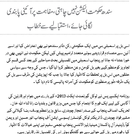
اسی بل پر اسمبلی ہی میں ایک حکومتی رکن طاہر سندھو نے بھی اعتراض کیا اور اسے
آئین سے متصادم قراردیتے ہوئے متعدد ترامیم پیش کیں لیکن حکومت نے انہیں بھی در
خورا عتناء نہ جانا اور پنجاب اسمبلی میں تفصیلی بحث مباحثے کے بعد کسی قسم کی
تجاویز کو منظورکیے بغیر بل کو من و عن منظور کروا لیاگیا ۔ جس کی وجہ سے سیاسی
حلقوں میں اس بل پر تحفظات کااظہار کیا جاتا رہا جب کہ اپوزیشن کی طرف سے بل کی
یک طرفہ طور پر منظوری کوحکومت کی آمرانہ پالیسی کا نام دیا گیا ۔
روزنامہ ایکسپریس نے لوکل گورنمنٹ ایکٹ 2013ء کے بارے میں عوام اور قارئین کی
آگاہی کے لیے ایک فورم کا اہتمام کیا جس میں وزیر قانون و بلدیات رانا ثناء اﷲ خان ،
تحریک انصاف پنجاب کے صدر اعجاز چوہدری، سابق وزیراعظم یوسف رضا گیلانی کے
مشیر فواد چوہدری، ڈائریکٹر لوکل کونسلرز ایسوسی ایشن آف پنجاب انور حسین اور ویمن
کوآرڈینیٹر آل پاکستان مینیارٹیز الائنس پنجاب نجمی سلیم نے اپنے خیالات کا اظہار
کیا ۔ فورم میں بل کے حوالے سے جو گفتگو ہوئی اس کی تفصیل نذ ر قارئین ہے۔