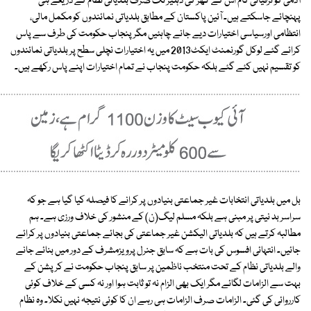
آدمی کو ترقیاتی کام اس کے گھر کی دہلیز تک صرف بلدیاتی نظام کے ذریعے ہی
پہنچائے جاسکتے ہیں۔ آئین پاکستان کے مطابق بلدیاتی نمائندوں کو مکمل مالی،
انتظامی اورسیاسی اختیارات دیے جانے چاہئیں مگر پنجاب حکومت کی طرف سے پاس
کرائے گئے لوکل گورنمنٹ ایکٹ2013 میں یہ اختیارات نچلی سطح پر بلدیاتی نمائندوں
کو تقسیم نہیں کئے گئے بلکہ حکومت پنجاب نے تمام اختیارات اپنے پاس رکھے ہیں۔
بل میں بلدیاتی انتخابات غیر جماعتی بنیادوں پر کرانے کا فیصلہ کیا گیا ہے جو کہ
سراسر بد نیتی پر مبنی ہے بلکہ مسلم لیگ(ن) کے منشور کی خلاف ورزی ہے۔ ہم
مطالبہ کرتے ہیں کہ بلدیاتی الیکشن غیر جماعتی کی بجائے جماعتی بنیادوں پر کرائے
جائیں۔ انتہائی افسوس کی بات ہے کہ سابق جنرل پرویزمشرف کے دور میں بنائے جانے
والے بلدیاتی نظام کے تحت منتخب ناظمین پر سابق پنجاب حکومت نے کرپشن کے
بہت سے الزامات لگائے مگر ایک بھی الزام نہ تو ثابت ہوا اور نہ کسی کے خلاف کوئی
کارروائی کی گئی۔ الزامات صرف الزامات ہی رہے ان کا کوئی نتیجہ نہیں نکلا۔ وہ نظام