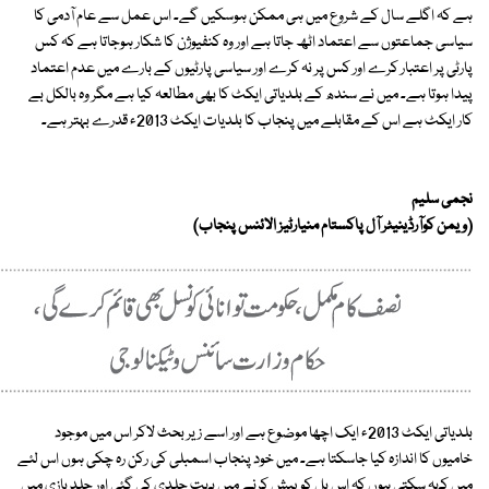
ہے کہ اگلے سال کے شروع میں ہی ممکن ہوسکیں گے۔ اس عمل سے عام آدمی کا
سیاسی جماعتوں سے اعتماد اٹھ جاتا ہے اور وہ کنفیوژن کا شکار ہوجاتا ہے کہ کس
پارٹی پر اعتبار کرے اور کس پر نہ کرے اور سیاسی پارٹیوں کے بارے میں عدم اعتماد
پیدا ہوتا ہے۔ میں نے سندھ کے بلدیاتی ایکٹ کا بھی مطالعہ کیا ہے مگر وہ بالکل بے
کار ایکٹ ہے اس کے مقابلے میں پنجاب کا بلدیات ایکٹ 2013ء قدرے بہتر ہے۔
نجمی سلیم
(ویمن کوآرڈینیٹر آل پاکستام منیارٹیز الائنس پنجاب)
بلدیاتی ایکٹ 2013ء ایک اچھا موضوع ہے اور اسے زیر بحث لاکر اس میں موجود
خامیوں کا اندازہ کیا جاسکتا ہے۔ میں خود پنجاب اسمبلی کی رکن رہ چکی ہوں اس لئے
میں کہہ سکتی ہوں کہ اس بل کو پیش کرنے میں بہت جلدی کی گئی اور جلد بازی میں