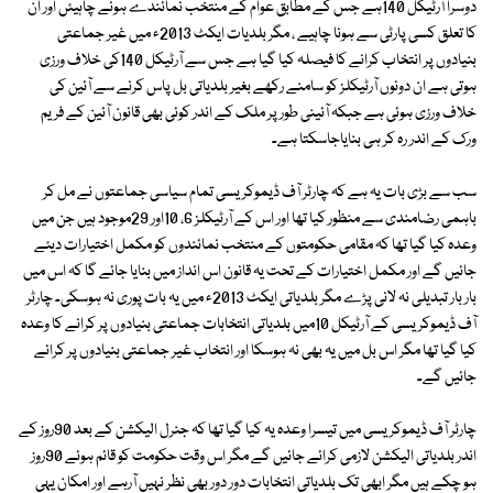
دوسرا آرٹیکل 140ہے جس کے مطابق عوام کے منتخب نمائندے ہونے چاہیئں اور ان
کا تعلق کسی پارٹی سے ہونا چاہیے ، مگر بلدیات ایکٹ 2013ء میں غیر جماعتی
بنیادوں پر انتخاب کرانے کا فیصلہ کیا گیا ہے جس سے آرٹیکل 140کی خلاف ورزی
ہوتی ہے ان دونوں آرٹیکلز کو سامنے رکھے بغیر بلدیاتی بل پاس کرنے سے آئین کی
خلاف ورزی ہوئی ہے جبکہ آئینی طور پر ملک کے اندر کوئی بھی قانون آئین کے فریم
ورک کے اندر رہ کر ہی بنایاجاسکتا ہے۔
سب سے بڑی بات یہ ہے کہ چارٹر آف ڈیموکریسی تمام سیاسی جماعتوں نے مل کر
باہمی رضامندی سے منظور کیا تھا اور اس کے آرٹیکلز 6، 10اور 29موجود ہیں جن میں
وعدہ کیا گیا تھا کہ مقامی حکومتوں کے منتخب نمائندوں کو مکمل اختیارات دیئے
جائیں گے اور مکمل اختیارات کے تحت یہ قانون اس انداز میں بنایا جائے گا کہ اس میں
بار بار تبدیلی نہ لانی پڑے مگر بلدیاتی ایکٹ 2013ء میں یہ بات پوری نہ ہوسکی۔ چارٹر
آف ڈیموکریسی کے آرٹیکل 10میں بلدیاتی انتخابات جماعتی بنیادوں پر کرانے کا وعدہ
کیا گیا تھا مگر اس بل میں یہ بھی نہ ہوسکا اور انتخاب غیر جماعتی بنیادوں پر کرائے
جائیں گے۔
چارٹر آف ڈیموکریسی میں تیسرا وعدہ یہ کیا گیا تھا کہ جنرل الیکشن کے بعد 90روز کے
اندر بلدیاتی الیکشن لازمی کرائے جائیں گے مگر اس وقت حکومت کو قائم ہوئے 90روز
ہو چکے ہیں مگر ابھی تک بلدیاتی انتخابات دور دور بھی نظر نہیں آرہے اور امکان یہی