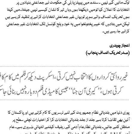
لوگ مانیں گے نہیں ۔ سندھ میں پیپلز پارٹی کی حکومت نے جماعتی بنیادوں پر
انتخابات کا اعلان کیا تو میں دیکھتا ہوں وہاں تیر کا نشان کیسے نہیں جیتتا۔ میں کہتا
ہوں تحریک انصاف والے ہم پر تو یہاں غیر جماعتی انتخابات کرانے پر تنقید کررہے ہیں
لیکن میں بتادوں کہ خیبرپختونخوا میں یہ خود ویلج کونسل تک انتخابات غیر جماعتی
کرانے جا رہے ہیں۔
اعجاز چوہدری
(صدر تحریک انصاف پنجاب)
پوری دنیا میں بلدیاتی نظام جمہوریت کے لئے نرسریوں کا کام کرتے ہیں اور پاکستان کا
آئین بھی تقاضا کرتا ہے جلد از جلد بلدیاتی انتخابات کرا کر اختیارات نچلی سطح پر
منتقل کئے جائیں۔ بلدیاتی نظارعام آدمی کے ریلیف کیلئے انتہائی ضروری ہے۔ عام