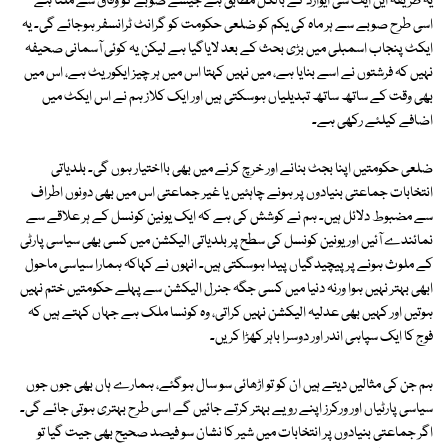
یہ طریقہ این ایف سی ایوارڈ کے بالکل مطابق ہے جیسے صوبے کو وفاق سے ملتا ہے
اسی طرح صوبے سے ہر ماہ کی یکم کو ضلعی حکومت کو گرانٹ ٹرانسفر ہوجائے گی۔ یہ
ایکٹ پنجاب اسمبلی میں بڑی بحث کے بعد لایاگیا ہے لیکن یہ کوئی آسمانی صحیفہ
نہیں کہ فرشتوں نے اسے بنایا ہے، میں نہیں کہتا اس میں ہر چیز ایکوریٹ ہے، اس میں
بھی وقت کے ساتھ ساتھ تبدیلیاں ہوسکتی ہیں اور ایک کلاز ہم نے اس ایکٹ میں
اضافے کیلئے رکھی ہے۔
ضلعی حکومتیں اپنا بجٹ بنانے اور خرچ کرنے میں بھی بااختیار ہوں گی۔ بلدیاتی
انتخابات جماعتی بنیادوں پر ہونے چاہئیں یا غیر جماعتی اس میں بھی دونوں اطراف
سے مضبوط دلائل ہیں۔ ہم نے کوشش کی ہے کہ ایک یونین کونسل کے ہر علاقے سے
نمائندے آئیں اور یونین کونسل کی سطح پر بلدیاتی الیکشن میں کسی بھی سیاسی پارٹی
کے ملوث ہونے پر پیچیدگیاں پیدا ہوسکتی ہیں۔ انہوں نے کہاکہ ہمارا سیاسی ماحول
ابھی بہتر نہیں ہوا ورنہ دنیا میں کسی جگہ جنرل الیکشن سے پہلے حکومتیں ختم نہیں
ہوتیں اور کہیں بھی عدلیہ الیکشن نہیں کراتی، وہ کونسا ملک ہے جہاں کہتے ہیں کہ
فوج کا ایک سپاہی اندر اور دوسرا باہر کھڑا کریں۔
ہم جن کی مثالیں دیتے ہیں ان کو تو اڑھائی سو سال ہوگئے، ہمارے ہاں بھی جوں جوں
سیاسی پارٹیاں اور ورکرز اپنے رویے بہتر کرتے جائیں گے اسی طرح بہتری ہوتی جائے گی۔
اگر جماعتی بنیادوں پر انتخابات میں شیر کا نشان سو فیصد صحیح بھی جیت گیا تو