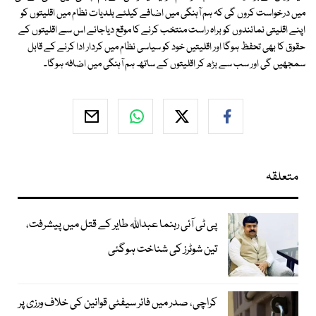
میں درخواست کروں گی کہ ہم آہنگی میں اضافے کیلئے بلدیات نظام میں اقلیتوں کو
اپنے اقلیتی نمائندوں کو براہ راست منتخب کرنے کا موقع دیاجائے اس سے اقلیتوں کے
حقوق کا بھی تحفظ ہوگا اور اقلیتیں خود کو سیاسی نظام میں کردار ادا کرنے کے قابل
سمجھیں گی اور سب سے بڑھ کر اقلیتوں کے ساتھ ہم آہنگی میں اضافہ ہوگا۔
متعلقہ
پی ٹی آئی رہنما عبداللہ طایر کے قتل میں پیشرفت،
تین شوٹرز کی شناخت ہوگئی
کراچی، صدر میں فائر سیفٹی قوانین کی خلاف ورزی پر