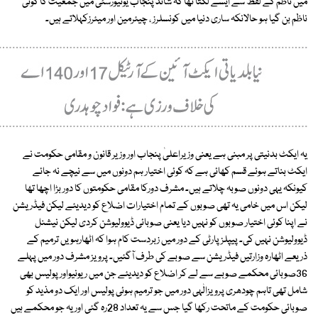
میں ناظم کے لفظ سے ایسے لگتا تھا کہ شائد پنجاب یونیورسٹی میں جمعیت کا کوئی
ناظم بن گیا ہو حالانکہ ساری دنیا میں کونسلرز ، چیئرمین اور میئرزکہلاتے ہیں۔
یہ ایکٹ بدنیتی پر مبنی ہے یعنی وزیراعلیٰ پنجاب اور وزیر قانون و مقامی حکومت نے
ایکٹ بناتے ہوئے قسم کھائی ہے کہ کوئی اختیار ہم دونوں میں سے نیچے نہ جائے
کیونکہ یہی دونوں صوبہ چلاتے ہیں۔ مشرف دورکا مقامی حکومتوں کا دور بڑا اچھا تھا
لیکن اس میں خامی یہ تھی صوبوں کے تمام اختیارات اضلاع کو دیدیئے لیکن فیڈریشن
نے اپنا کوئی اختیار صوبوں کو نہیں دیا یعنی صوبائی ڈیوولیوشن کردی لیکن نیشنل
ڈیوولیوشن نہیں کی۔ پیپلزپارٹی کے دور میں زبردست کام ہوا کہ اٹھارہویں ترمیم کے
ذریعے اٹھارہ وزارتیں فیڈریشن سے صوبے کی طرف آگئیں۔ پرویز مشرف دور میں پہلے
36صوبائی محکمے صوبے سے لے کر اضلاع کو دیدیئے جن میں ریونیواور پولیس بھی
شامل تھی تاہم چودھری پرویزالٰہی دور میں جو ترمیم ہوئی پولیس اور ایک دو مذید کو
صوبائی حکومت کے ماتحت رکھا گیا جس سے یہ تعداد 28رہ گئی اور یہ جو محکمے ہیں