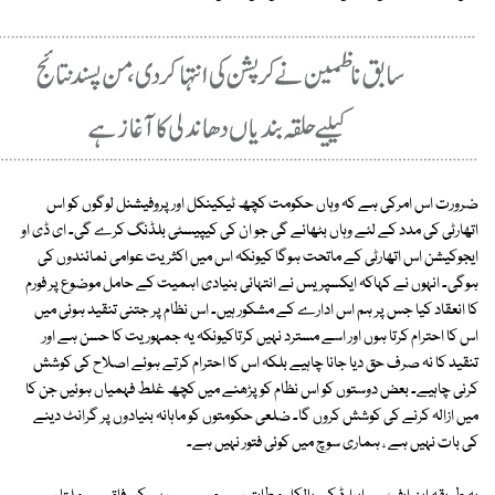
ضرورت اس امرکی ہے کہ وہاں حکومت کچھ ٹیکینکل اور پروفیشنل لوگوں کو اس
اتھارٹی کی مدد کے لئے وہاں بٹھائے گی جو ان کی کیپیسٹی بلڈنگ کرے گی۔ ای ڈی او
ایجوکیشن اس اتھارٹی کے ماتحت ہوگا کیونکہ اس میں اکثریت عوامی نمائندوں کی
ہوگی۔ انہوں نے کہاکہ ایکسپریس نے انتہائی بنیادی اہمیت کے حامل موضوع پر فورم
کا انعقاد کیا جس پر ہم اس ادارے کے مشکور ہیں۔ اس نظام پر جتنی تنقید ہوئی میں
اس کا احترام کرتا ہوں اور اسے مسترد نہیں کرتاکیونکہ یہ جمہوریت کا حسن ہے اور
تنقید کا نہ صرف حق دیا جانا چاہیے بلکہ اس کا احترام کرتے ہوئے اصلاح کی کوشش
کرنی چاہیے۔ بعض دوستوں کو اس نظام کو پڑھنے میں کچھ غلط فہمیاں ہوئیں جن کا
میں ازالہ کرنے کی کوشش کروں گا۔ ضلعی حکومتوں کو ماہانہ بنیادوں پر گرانٹ دینے
کی بات نہیں ہے ، ہماری سوچ میں کوئی فتور نہیں ہے۔