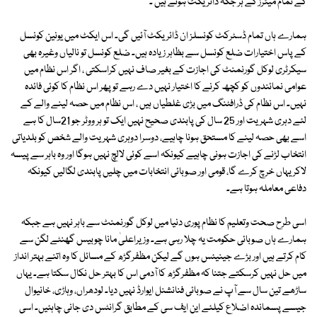
کے تمام میئرز کے ہر جگہ ڈائریکٹ ہوتے ہیں ۔
ہمارے ہاں تمام ڈسٹرکٹ کونسلز ان ڈائریکٹ آئیں گی۔ اس ایکٹ میں یونین کونسل
کے پاس اختیارات ضلع کونسل سے بظاہر زیادہ ہیں۔ ضلع کونسل تو نالیاں وغیرہ بھی
سیکرٹری لوکل گورنمنٹ کی اجازت کے بغیر صاف نہیں کراسکتی ، اگر اس نظام میں
عوامی نمائندوں کو کچھ کرنے کا اختیار نہیں دے رہے تو پھر اس نظام کا کوئی فائدہ
نہیں۔ اس نظام کی ڈرافٹنگ میں بڑی غلطیاں ہیں ، اس نظام میں حصہ لینے والے کے
لئے دہری شہریت اور 25 سال کی پابندی صحیح نہیں ایک تو ہر ووٹر جو 21سال کا ہے
اسے بھی حصہ لینے کا مستحق ہونا چاہیے، دوسرا دوہری شہریت والے شخص کو بلدیاتی
انتخاب لڑنے کی اجازت ہونی چاہیے کیونکہ اسے کوئی لالچ نہیں ہوگا اور وہ باہر سے پیسہ
لاکر یہاں خرچ کرے گا، قومی اور صوبائی انتخابات میں چلیں پابندی لگالیں کیونکہ
دفاعی معاملہ ہوتا ہے۔
اسی طرح صحت وتعلیم کا نظام پوری دنیا میں لوکل گورنمنٹ سے باہر نہیں ہے جبکہ
ہمارے ہاں صوبائی حکومت یہ چلا رہی ہے۔ وزیراعلیٰ مانا چوبیس گھنٹے لگن سے
کام کرتے ہیں اور بڑے جینیئس ہوں گے لیکن مظفرگڑھ کے مسائل کا وہ اتنے بہتر انداز
میں حل نہیں کرسکتے جتنا کہ مظفرگڑھ کا آدمی اس کا بہتر حل نکال سکتا ہے۔ یہاں
ساڑھے تین سال سے آپ نے صوبائی فنانشنل ایوارڈ نہیں دیا۔ لودھراں، وہاڑی، خانیوال
جیسے پسماندہ اضلاع کیلئے این ایف سی کے مطابق گرانٹس دی جانی چاہئیں۔ اسی