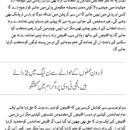
دوسرا یہ کہ غیر جماعتی بنیادوں پر انتخابات کرانا بھی سراسر زیادتی ہے کیونکہ آزاد
حیثیت میں جیتنے والا کوئی ممبر ہمیشہ حکومتی پارٹی میں جانے کو ترجیح دے گا
کسی اور پارٹی میں نہیں جائے گا اس سے کرپشن میں اضافہ ہوگا اور ہارس ٹریڈنگ بھی
بڑھے گی۔ غیر مسلموں کے حوالے سے یہ ہے کہ پہلے غیر مسلم اپنے نمائندے براہ
راست انتخاب کے ذریعے چنتے تھے مگر اب انہیں چیئرمین کے ذریعے منتخب کیا
جائے گا۔ یہ اقلیتوں کے ساتھ زیادتی ہے۔ اقلیتیں براہ راست اپنے نمائندے نہ چن
سکنے کے باعث ان کی نمائندگی ختم ہوجائے گی اور من پسند لوگوں کو منتخب کرلیا
جائے گا۔
ہم تو عرصے سے کوشش کررہے ہیں کہ اقلیتوں کو دوہرے ووٹ کا حق دیا جائے ایک
عام نمائندوں کیلئے اور دوسرا اقلیتوں کی مخصوص نشستوں کیلئے مگر اس بل میں
اقلیتوں کے ایک ووٹ کا حق بھی چھین لیا گیا ہے۔اگر اقلیتی نمائندوں کو محدود کردیا
گیا اور ان کے براہ راست انتخاب کو ختم کردیا گیا تو اس سے ہم آہنگی میں کمی آئے گی۔