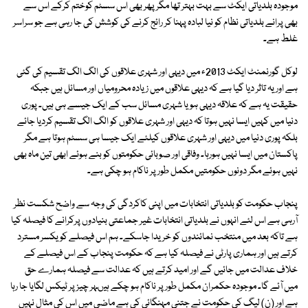
موجودہ بلدیاتی ایکٹ سے بہت بہتر تھا مگر پھر بھی اس سسٹم کوختم کرکے اس سے
بھی پرانے بلدیاتی نظام کو نیا لبادہ پہنا کر رائج کرنے کی کوشش کی جا رہی ہے جو سراسر
غلط ہے۔
لوکل گورنمنٹ ایکٹ 2013ء میں دیہی اور شہری علاقوں کی الگ الگ تقسیم کی گئی
ہے اور یہ تاثر دیا گیا ہے کہ دیہی علاقوں میں زیادہ محرومیاں اور مسائل ہیں جبکہ
حقیقت یہ ہے کہ علاقہ دیہی ہو یا شہری مسائل سب کے ایک جیسے ہی ہیں۔ پوری
دنیا میں کہیں ایسا نہیں ہوتا کہ دیہی اور شہری علاقوں کو الگ الگ تقسیم کردیا جائے
بلکہ پوری دنیا میں دیہی اور شہری علاقوں کیلئے ایک جیسا ہی سسٹم ہوتا ہے مگر
پاکستان میں ایسا نہیں ہورہا۔ وفاقی اور صوبائی حکومتوں کو بنے ہوئے ابھی تین ماہ بھی
نہیں ہوئے مگر دونوں حکومتیں مکمل طور پر ناکام ہو چکی ہے۔
پنجاب حکومت کو بلدیاتی انتخابات میں اپنی کاکردگی کی وجہ سے واضح شکست نظر
آرہی ہے اس لئے انہوں نے بلدیاتی انتخابات غیر جماعتی بنیادوں پرکرانے کا فیصلہ کیا
ہے تاکہ بعد میں منتخب نمائندوں کو خریدا جاسکے۔ ہم اس فیصلے کو یکسر مسترد
کرتے ہیں اور ہماری پارٹی نے فیصلہ کیا ہے کہ حکومت پنجاب کے اس فیصلے کے
خلاف عدالت میں جائیں گے اور امید کرتے ہیں کہ عدالت سے فیصلہ ہمارے حق
میں آئے گا۔ موجودہ حکمران مکمل طور پر ناکام ہو چکے ہیںہر چیز پر ٹیکس لگایا جا رہا
ہے اور (ن) لیگ کی حکومت نے جتنی مہنگائی کی ہے ماضی میں اس کی مثال نہیں