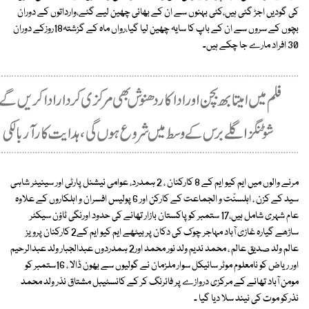
کی گودیں اجڑ گئی ہیں،کئی بہنوں سے ان کے بھائی چھین لیے گئے،وارداتوں کے دوران
بچوں کے سروں سے ان کے باپ کا سایہ چھین لیا گیا،رواں ماہ کے گزشتہ18روزکے دوران
30 افراد مارے جا چکے ہیں۔
مرنے والوں میں ایم کیو ایم کے 8 کارکنان ، 2 ہمدرد، عوامی نیشنل پارٹی اور سینیٹر شاہی
سید کے کزن ، اہلسنّت و الجماعت کے کارکن اور 6 پولیس افسران و اہلکاروں کے علاوہ
عام شہری شامل ہیں،17 ستمبر کو پاکستان بازار تھانے کی حدود اورنگی ٹاؤن سیکٹر
ساڑھے گیارہ غازی آباد مہاجر چوک کی دکان پر بیٹھے ایم کیو ایم کے2 کارکنان پرویز
عالم ولد صدیق عالم ، محمد ندیم ولد نور محمد اور2 ہمدردوں عبدالجبار ولد عبدالرحیم
اور ریاض کو نامعلوم موٹر سائیکل سوار ملزمان نے گولیوں سے بھون ڈالا ، 16ستمبر کو
مومن آباد تھانے کے مرکزی دروازے پر فائرنگ کر کے کانسٹیبل مشتاق نذر ولد محمد
نذرکو موت کی نیند سلا دیا گیا ۔