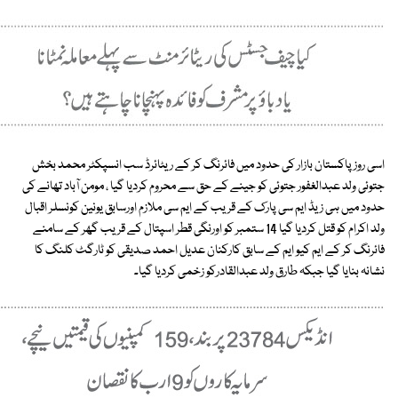
اسی روز پاکستان بازار کی حدود میں فائرنگ کر کے ریٹائرڈ سب انسپکٹر محمد بخش
جتوئی ولد عبدالغفور جتوئی کو جینے کے حق سے محروم کردیا گیا ، مومن آباد تھانے کی
حدود میں ہی زیڈ ایم سی پارک کے قریب کے ایم سی ملازم اورسابق یونین کونسلر اقبال
ولد اکرام کو قتل کردیا گیا 14 ستمبر کو اورنگی قطر اسپتال کے قریب گھر کے سامنے
فائرنگ کر کے ایم کیو ایم کے سابق کارکنان عدیل احمد صدیقی کو ٹارگٹ کلنگ کا
نشانہ بنایا گیا جبکہ طارق ولد عبدالقادرکو زخمی کردیا گیا۔