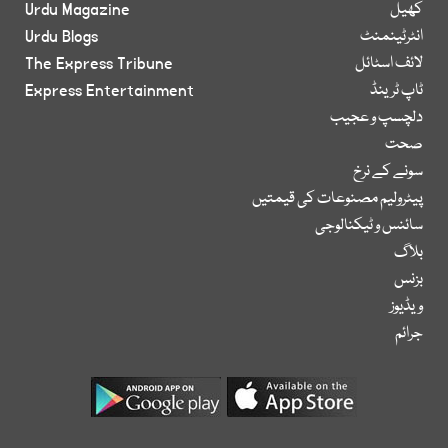
کھیل
Urdu Magazine
انٹرٹینمنٹ
Urdu Blogs
لائف اسٹائل
The Express Tribune
ٹاپ ٹرینڈ
Express Entertainment
دلچسپ و عجیب
صحت
سونے کے نرخ
پیٹرولیم مصنوعات کی قیمتیں
سائنس و ٹیکنالوجی
بلاگ
بزنس
ویڈیوز
جرائم