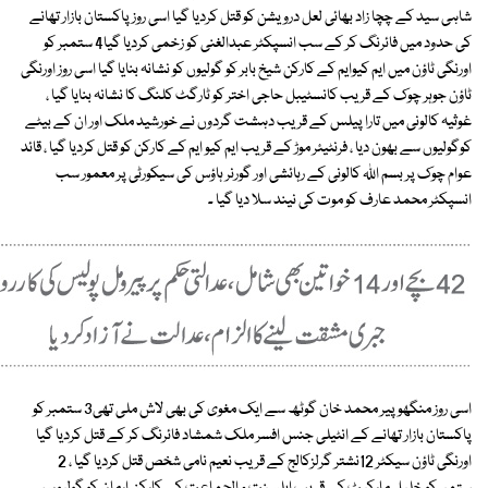
شاہی سید کے چچا زاد بھائی لعل درویشن کو قتل کردیا گیا اسی روز پاکستان بازار تھانے
کی حدود میں فائرنگ کر کے سب انسپکٹر عبدالغنی کو زخمی کردیا گیا4 ستمبر کو
اورنگی ٹاؤن میں ایم کیوایم کے کارکن شیخ بابر کو گولیوں کو نشانہ بنایا گیا اسی روز اورنگی
ٹاؤن جوہر چوک کے قریب کانسٹیبل حاجی اختر کو ٹارگٹ کلنگ کا نشانہ بنایا گیا ،
غوثیہ کالونی میں تارا پیلس کے قریب دہشت گردوں نے خورشید ملک اور ان کے بیٹے
کوگولیوں سے بھون دیا ، فرنٹیئر موڑ کے قریب ایم کیو ایم کے کارکن کو قتل کردیا گیا ، قائد
عوام چوک پر بسم اﷲ کالونی کے رہائشی اور گورنر ہاؤس کی سیکورٹی پر معمور سب
انسپکٹر محمد عارف کو موت کی نیند سلا دیا گیا ۔
اسی روز منگھوپیر محمد خان گوٹھ سے ایک مغوی کی بھی لاش ملی تھی3 ستمبر کو
پاکستان بازار تھانے کے انٹیلی جنس افسر ملک شمشاد فائرنگ کر کے قتل کردیا گیا
اورنگی ٹاؤن سیکٹر 12نشتر گرلزکالج کے قریب نعیم نامی شخص قتل کردیا گیا ، 2