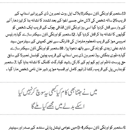
13ستمبرکو اورنگی ٹاؤن سیکٹر11بلاک ایل روٹ نمبر ون ڈی کے پرانے اسٹاپ کے
قریب25 سالہ شخص کی لاش ملی جسے اغوا کے بعد تشدد کا نشانہ بنا کر تیز دھار آلے
کے وار سے قتل کردیا گیا اسی روز اورنگی ٹاؤن قذافی چوک کے قریب ایک شخص کو
گولیوں کا نشانہ بنا کر قتل کردیا گیا ، 12ستمبر کو اورنگی ٹاؤن سیکٹر ساڑے گیارہ رئیس
امروہی موڑ کے قریب نامعلوم ملزمان کی فائرنگ سے نجی کمپنی کے سیلز مین سید
شاہد علی زیدی کو زندگی سے ہاتھ دھونا پڑا ، 10ستمبر کو اورنگی ٹاؤن سیکٹر ساڑے
گیارہ طوری بنگش روڈ نمبر ون ڈی بس اسٹاپ کے قریب یونین کونسل نمبر5 کے سابق
حق پرست ناظم اور ایم کیو ایم کے کارکن رشید کوٹارگٹ کلنگ کا نشانہ بنایا گیا ،7 ستمبر
کو بنارس پل کے قریب رکشا ڈرائیور کامل اور قصبہ موڑ پر شیر خان نامی شخص مارا گیا ۔
6 ستمبر کو اورنگی ٹاؤن سیکٹر4-D میں عوامی نیشل پارٹی سندھ کے صدر اور سینیٹر