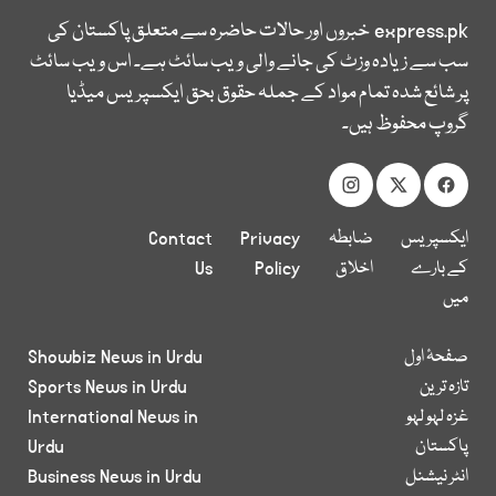
express.pk
خبروں اور حالات حاضرہ سے متعلق پاکستان کی
سب سے زیادہ وزٹ کی جانے والی ویب سائٹ ہے۔ اس ویب سائٹ
پر شائع شدہ تمام مواد کے جملہ حقوق بحق ایکسپریس میڈیا
گروپ محفوظ ہیں۔
ایکسپریس
ضابطہ
Privacy
Contact
کے بارے
اخلاق
Policy
Us
میں
صفحۂ اول
Showbiz News in Urdu
تازہ ترین
Sports News in Urdu
غزہ لہو لہو
International News in
پاکستان
Urdu
انٹر نیشنل
Business News in Urdu