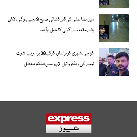
میر رضا علی کی قبر کشائی صبح 9 بجے ہوگی، لاش
والے مقام سے گولی کا خول برآمد
کراچی: شہری کو ہراساں کرکے30 ہزارروپے رشوت
لینے کی ویڈیو وائرل، 3 پولیس اہلکار معطل