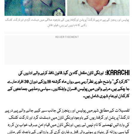
پولیس اور رینجرز کے پے در پے ٹارگٹڈ آپریشن اورگرفتاریوں کے باوجود علاقے میں دہشت گردی اور ٹارگٹ کلنگ
رکنے کا نام نہیں لے رہی۔ فوٹو : فائل
KARACHI:
اورنگی ٹاؤن مقتل گاہ بن گیا، قانون نافذ کرنے والے اداروں کی
''کارکردگی'' واضح طور پر نظر آرہی ہے ،رواں ماہ گزشتہ 18روزکے دوران 30 افراد مارے
جا چکے ہیں، مرنے والوں میں پولیس افسران واہلکاروں ، سیاسی و مذہبی جماعتوں کے
کارکنان اورعام شہری شامل ہیں۔
تفصیلات کے مطابق شہر میں پولیس اور رینجرز کی جانب سے کیے جانے والے پے در پے
ٹارگٹڈ آپریشن اور گرفتاریوں کے باوجوداورنگی ٹاؤن میں دہشت گرد اور ٹارگٹ کلنگ
کی وارداتیں تھمنے کا نام نہیں لے رہیں، اورنگی ٹاؤن میں قیام امن صرف خواب بن کر رہ
گیا ہے، روزانہ کی بنیاد پر ہونے والی قتل و غارت گری کی وارداتوں کے باعث کئی ماؤں