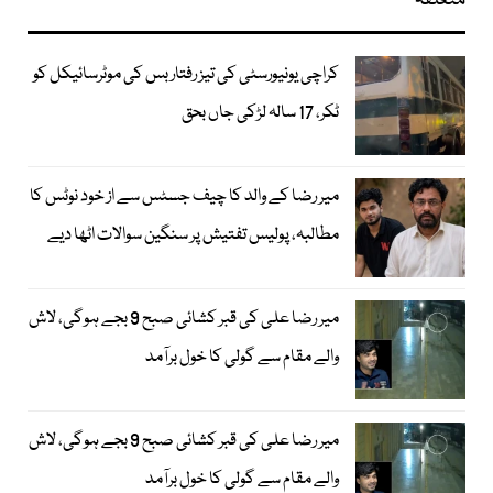
متعلقہ
کراچی یونیورسٹی کی تیز رفتار بس کی موٹرسائیکل کو
ٹکر، 17 سالہ لڑکی جاں بحق
میر رضا کے والد کا چیف جسٹس سے از خود نوٹس کا
مطالبہ، پولیس تفتیش پر سنگین سوالات اٹھا دیے
میر رضا علی کی قبر کشائی صبح 9 بجے ہوگی، لاش
والے مقام سے گولی کا خول برآمد
میر رضا علی کی قبر کشائی صبح 9 بجے ہوگی، لاش
والے مقام سے گولی کا خول برآمد