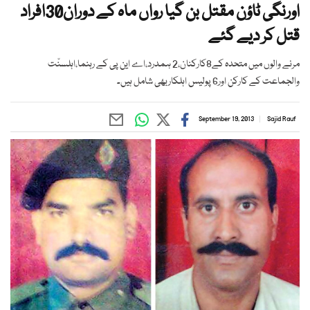
اورنگی ٹاؤن مقتل بن گیا رواں ماہ کے دوران30افراد
قتل کر دیے گئے
مرنے والوں میں متحدہ کے8کارکنان،2 ہمدرد،اے این پی کے رہنما،اہلسنّت
والجماعت کے کارکن اور6 پولیس اہلکاربھی شامل ہیں۔
September 19, 2013
Sajid Rauf