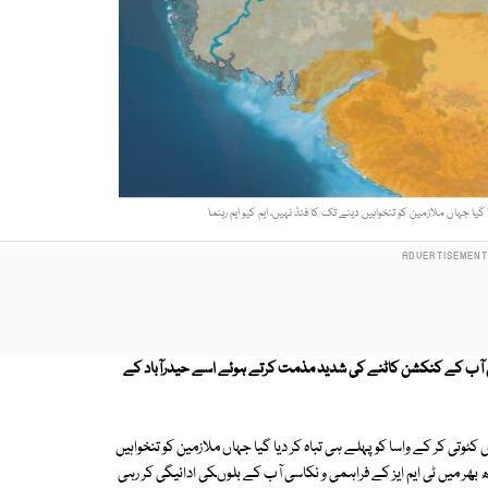
گیا جہاں ملازمین کو تنخواہیں دینے تک کا فنڈ نہیں، ایم کیو ایم رہنما
اسی آب کے کنکشن کاٹنے کی شدید مذمت کرتے ہوئے اسے حیدرآباد کے
وتی کر کے واسا کو پہلے ہی تباہ کر دیا گیا جہاں ملازمین کو تنخواہیں
ھر میں ٹی ایم ایز کے فراہمی و نکاسی آب کے بلوںکی ادائیگی کر رہی