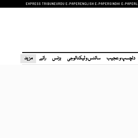
EXPRESS TRIBUNE
URDU E-PAPER
ENGLISH E-PAPER
SINDHI E-PAPER
L
دلچسپ و عجیب
سائنس و ٹیکنالوجی
بزنس
رائے
مزید