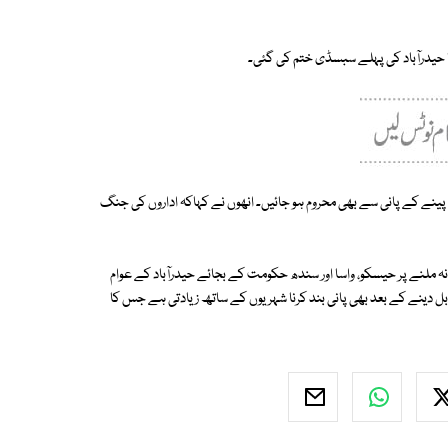
ا حیدرآباد کی پہلے سبسڈی ختم کی گئی۔
ینے کے پانی سے بھی محروم ہو جائیں۔ انھوں نے کہاکہ اداروں کی جنگ
نہ ملنے پر حیسکو، واسا اور سندھ حکومت کے بجائے حیدرآباد کے عوام
ن بل دینے کے بعد بھی پانی بند کرنا شہریوں کے ساتھ زیادتی ہے جس کا