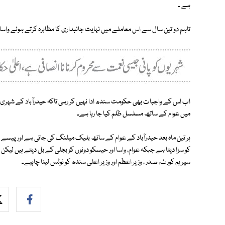
ہے ۔
تاہم دو تین سال سے اس معاملے میں نہایت جانبداری کا مظاہرہ کرتے ہوئے واس
اب اس کے واجبات بھی حکومت سندھ ادا نہیں کر رہی تاکہ حیدرآباد کے شہری پ
میں عوام کے ساتھ مسلسل ظلم کیا جا رہا ہے۔
ہر تین ماہ بعد حیدرآباد کے عوام کے ساتھ بلیک میلنگ کی جاتی ہے اور پیسے 
کو سزا دیتا ہے جبکہ عوام، واسا اور حیسکو دونوں کو بجلی کے بل دیتے ہیں لیک
سپریم کورٹ، صدر ، وزیر اعظم اور وزیر اعلی سندھ کو نوٹس لینا چاہیے۔