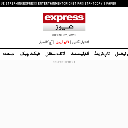
IVE STREAMING
EXPRESS ENTERTAINMENT
CRICKET PAKISTAN
TODAY'S PAPER
AUGUST 07, 2026
اشتہار لگائیں |
لائیو ٹی وی
| آج کا اخبار
ر نیشنل
ٹاپ ٹرینڈ
انٹرٹینمنٹ
لائف اسٹائل
فیکٹ چیک
صحت