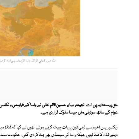
نڈز میں کٹوتی کر کے واسا کو پہلے ہی تباہ کر دیا 
حق پرست ایم پی اے انجینئر صابر حسین قائم خانی نے واسا کے فراہمی و نک
عوام کے ساتھ سوتیلی ماں جیسا سلوک قرار دیا ہے۔
ایکسپریس اخبار سے ٹیلی فون پر بات چیت کرتے ہوئے انھوں نے کہا کہ فنڈز میں کٹ
دینے تک کا فنڈ نہیں جبکہ واسا کی سبسڈی بھی بند کر دی گئی ، حکومت سندھ ب