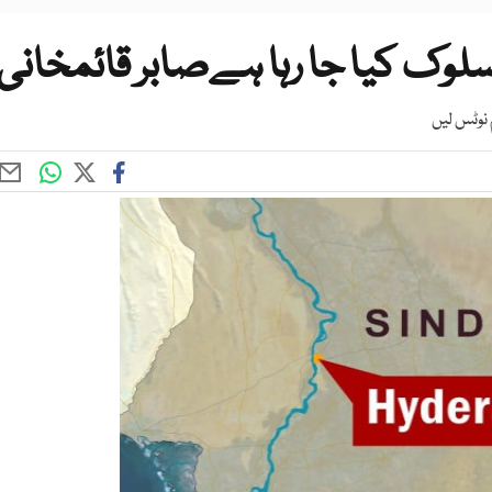
سلوک کیا جا رہا ہےصابر قائمخانی
 نوٹس لیں