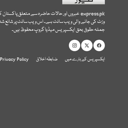
express.pk
خبروں اور حالات حاضرہ سے متعلق پاکستان 
وزٹ کی جانے والی ویب سائٹ ہے۔ اس ویب سائٹ پر شائع شدہ
جملہ حقوق بحق ایکسپریس میڈیا گروپ محفوظ ہیں۔
ایکسپریس کے بارے میں
ضابطہ اخلاق
Privacy Policy