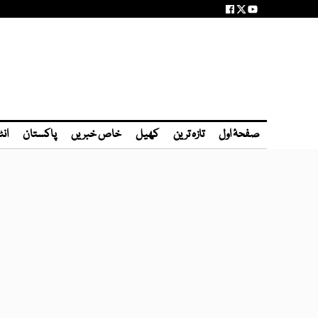
صفحۂ اول
تازہ ترین
کھیل
خاص خبریں
پاکستان
انٹ