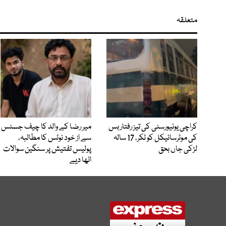
متعلقہ
کراچی یونیورسٹی کی تیز رفتار بس
میر رضا کے والد کا چیف جسٹس
کی موٹرسائیکل کو ٹکر، 17 سالہ
سے از خود نوٹس کا مطالبہ،
لڑکی جاں بحق
پولیس تفتیش پر سنگین سوالات
اٹھا دیے