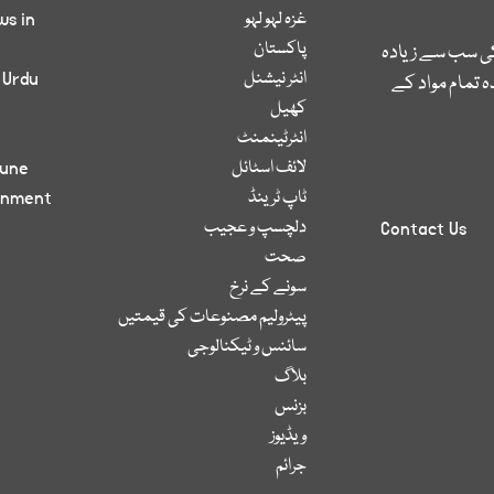
غزہ لہو لہو
ws in
پاکستان
کی سب سے زیادہ
انٹر نیشنل
 Urdu
 تمام مواد کے
کھیل
انٹرٹینمنٹ
لائف اسٹائل
bune
ٹاپ ٹرینڈ
inment
دلچسپ و عجیب
Contact Us
صحت
سونے کے نرخ
پیٹرولیم مصنوعات کی قیمتیں
سائنس و ٹیکنالوجی
بلاگ
بزنس
ویڈیوز
جرائم