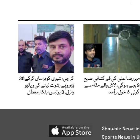
میر رضا علی کی قبر کشائی صبح
کراچی: شہری کو ہراساں کرکے30
9 بجے ہوگی، لاش والے مقام سے
ہزارروپے رشوت لینے کی ویڈیو
گولی کا خول برآمد
وائرل، 3 پولیس اہلکار معطل
Showbiz News in
Sports News in U