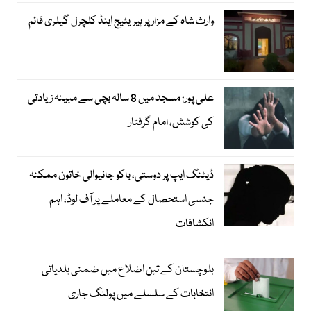
وارث شاہ کے مزار پر ہیریٹیج اینڈ کلچرل گیلری قائم
علی پور: مسجد میں 8 سالہ بچی سے مبینہ زیادتی
کی کوشش، امام گرفتار
ڈیٹنگ ایپ پر دوستی، باکو جانیوالی خاتون ممکنہ
جنسی استحصال کے معاملے پر آف لوڈ، اہم
انکشافات
بلوچستان کے تین اضلاع میں ضمنی بلدیاتی
انتخابات کے سلسلے میں پولنگ جاری