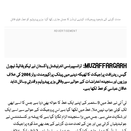
مدت گزرنے کے باوجود پروجیکٹ کیلیے ٹینڈرز کا عمل جاری رکھا گیا ، وزیر پیٹرولیم کو خط۔ فوٹو: فائل
MUZAFFARGARH:
ٹرانسپیرنسی انٹرنیشنل پاکستان نے لیکویفائیڈ نیچرل
گیس ریٹررافٹ پراجیکٹ کا ٹھیکہ دینے میں پبلک پراکیورمنٹ رولز 2004 کی خلاف
ورزیوں اور سنجیدہ اعتراضات کے حوالے سے وفاقی وزیر پیٹرولیم و قدرتی وسائل شاہد
خاقان عباسی کو خط لکھا ہے۔
ٹی آئی نے خط میں 9 ستمبر کے اپنے ایک خط کا حوالہ بھی دیا ہے جس کا اسے ابھی
تک کوئی جواب نہیں ملا، خط میں لکھا گیا ہے اس پروجیکٹ کے حوالے سے اسے ایک
اور شکایت ملی ہے ، جس میں بڑا سنجیدہ الزام لگایا گیا ہے کہ پیشہ ور کنسلٹنٹس نے
جو تبدیلیاں کرائی ہیں اور جن کے تحت مدت گزرنے کے بعد بھی مذکورہ پراجیکٹ