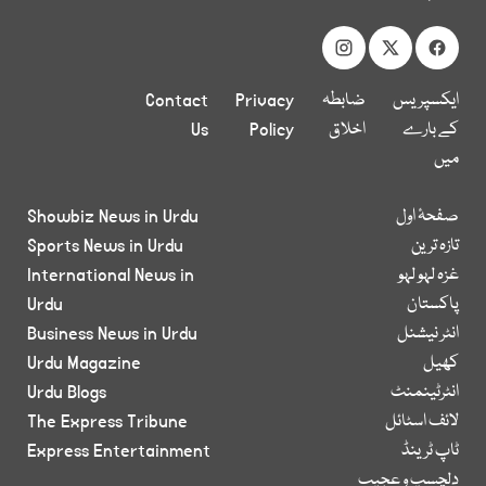
ایکسپریس
ضابطہ
Privacy
Contact
کے بارے
اخلاق
Policy
Us
میں
صفحۂ اول
Showbiz News in Urdu
تازہ ترین
Sports News in Urdu
غزہ لہو لہو
International News in
پاکستان
Urdu
انٹر نیشنل
Business News in Urdu
کھیل
Urdu Magazine
انٹرٹینمنٹ
Urdu Blogs
لائف اسٹائل
The Express Tribune
ٹاپ ٹرینڈ
Express Entertainment
دلچسپ و عجیب