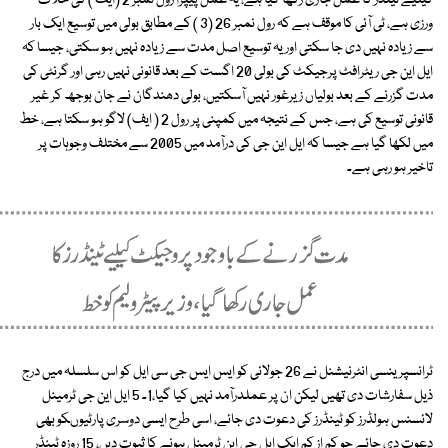
کیلیے ٹینڈر کا عمل جاری رکھا گیا ہے، یہ عمل پیپرا رول نمبر 2 (ایف ) کی خلاف
ورزی ہے، ٹی آئی کا موقف ہے کہ رول نمبر 26 (3 ) کے مطابق بولی میں توسیع ایک بار
سے زیادہ نہیں دی جا سکتی اور یہ توسیع اصل مدت سے زیادہ نہیں ہو سکتی، جیسا کہ
ایل این جی ریٹرافٹ پرجیکٹ کی بولی 20 اگست کے بعد قانونی نہیں رہی اور گرنٹی کی
مدت گزرنے کے بعد بولیاں زیرغور نہیں آسکتیں، بولی دھندگان نے جان بوجھ کر غیر
قانونی توسیع کی ہے، جس کے نتیجہ میں کمپنی پر رول 2 ( ایف) لاگو ہو سکتا ہے، خط
میں لکھا گیا ہے جیسا کہ ایل این جی کی درآمد میں 2005 سے مختلف وجوہات پر
تاخیر ہو رہی ہے۔
ٹرانسپرینسی انٹرنیشنل نے 26 جولائی کو ایس ایس جی سی ایل کو اس سلسلہ میں درج
ذیل سفارشات دی تھیں لیکن ان پر عملدرآمد نہیں کیا گیا،1۔ 5 ایل این جی ٹرمینل
لائسنس ہولڈرز کو ٹینڈرز کی دعوت دی جائے، اسی طرح ایسی دوسری پارٹیوںکو بھی
دعوت دی جائے جو کم از کم ایک ایل جی این ٹرمینل ہونے کا ثبوت دیں، 15 روزہ ٹینڈر