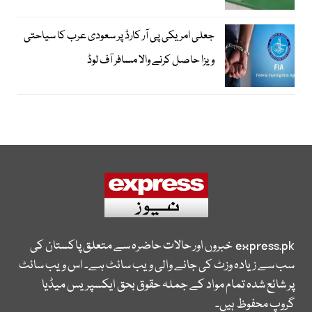
جعلی امریکی پی آر کارڈ پر سعودی عرب کا سیاحتی
ویزا حاصل کرنے والا مسافر آف لوڈ
express.pk
خبروں اور حالات حاضرہ سے متعلق پاکستان کی
سب سے زیادہ وزٹ کی جانے والی ویب سائٹ ہے۔ اس ویب سائٹ
پر شائع شدہ تمام مواد کے جملہ حقوق بحق ایکسپریس میڈیا
گروپ محفوظ ہیں۔