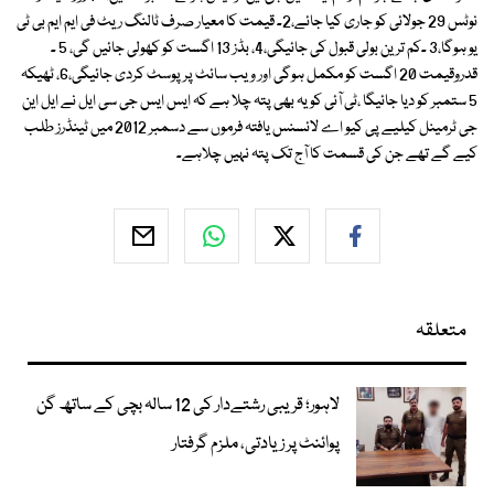
نوٹس 29 جولائی کو جاری کیا جائے،2۔ قیمت کا معیار صرف ٹالنگ ریٹ فی ایم ایم بی ٹی
یو ہوگا،3 ۔کم ترین بولی قبول کی جائیگی،4، بڈز 13 اگست کو کھولی جائیں گی، 5 ۔
قدروقیمت 20 اگست کو مکمل ہوگی اور ویب سائٹ پرپوسٹ کردی جائیگی،6، ٹھیکہ
5 ستمبر کو دیا جائیگا ،ٹی آئی کو یہ بھی پتہ چلا ہے کہ ایس ایس جی سی ایل نے ایل این
جی ٹرمینل کیلیے پی کیو اے لائسنس یافتہ فرموں سے دسمبر 2012 میں ٹینڈرز طلب
کیے گے تھے جن کی قسمت کا آج تک پتہ نہیں چلاہے۔
متعلقہ
لاہور؛ قریبی رشتےدار کی 12 سالہ بچی کے ساتھ گن
پوائنٹ پر زیادتی، ملزم گرفتار