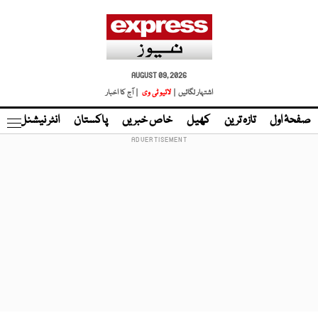
AUGUST 09, 2026
اشتہار لگائیں |
لائیو ٹی وی
| آج کا اخبار
صفحۂ اول
تازہ ترین
کھیل
خاص خبریں
پاکستان
انٹر نیشنل
ٹا