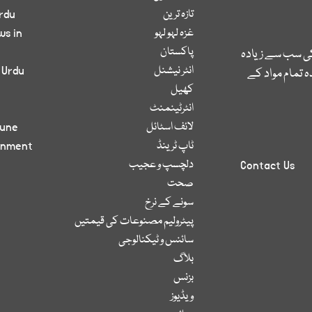
تازہ ترین
rdu
غزہ لہو لہو
ws in
پاکستان
کی سب سے زیادہ
انٹر نیشنل
 Urdu
 تمام مواد کے
کھیل
انٹرٹینمنٹ
لائف اسٹائل
bune
ٹاپ ٹرینڈ
inment
دلچسپ و عجیب
Contact Us
صحت
سونے کے نرخ
پیٹرولیم مصنوعات کی قیمتیں
سائنس و ٹیکنالوجی
بلاگ
بزنس
ویڈیوز