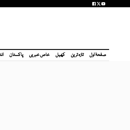
صفحۂ اول
تازہ ترین
کھیل
خاص خبریں
پاکستان
انٹ