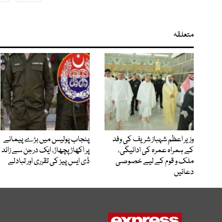
متعلقہ
وزیر اعظم شہباز شریف کی وفد
پنجاب پولیس میں بڑے پیمانے
کے ہمراہ عمرہ کی ادائیگی،
پر اکھاڑ پچھاڑ، ایک درجن سے زائد
ملک و قوم کے لیے خصوصی
ڈی ایس پیز کی تقرری اور تبادلے
دعائیں