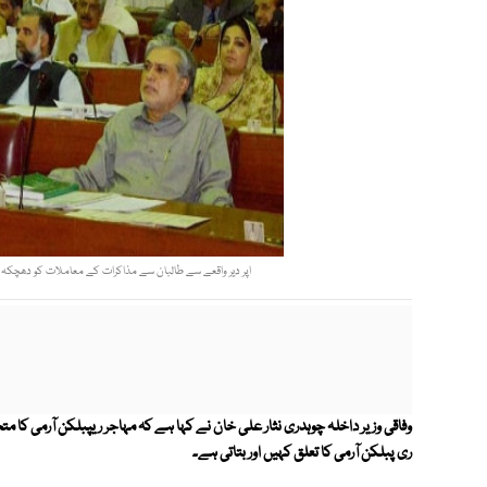
اپر دیر واقعے سے طالبان سے مذاکرات کے معاملات کو دھچکہ لگ
وفاقی وزیر داخلہ چوہدری نثار علی خان نے کہا ہے کہ مہاجر ریپبلکن آرمی کا 
ری پبلکن آرمی کا تعلق کہیں اور بتاتی ہے۔