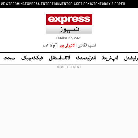
IVE STREAMING
EXPRESS ENTERTAINMENT
CRICKET PAKISTAN
TODAY'S PAPER
AUGUST 07, 2026
اشتہار لگائیں |
لائیو ٹی وی
| آج کا اخبار
ر نیشنل
ٹاپ ٹرینڈ
انٹرٹینمنٹ
لائف اسٹائل
فیکٹ چیک
صحت