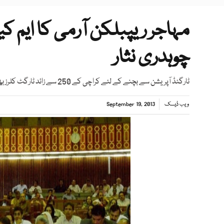
مہاجر ریپبلکن آرمی کا ایم کی
چوہدری نثار
ٹارگٹڈ آپریشن سے بچنے کے لئے کراچی کے 250 سے زائد ٹارگٹ کلرز بھاگ کر شمالی وزیرستان میں روپوش ہوگئے ہیں، چوہدری نثٓار
ویب ڈیسک
September 19, 2013