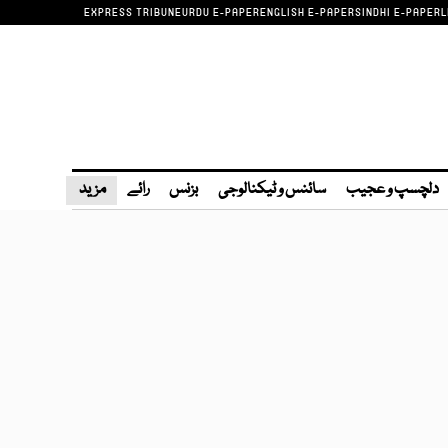
EXPRESS TRIBUNE
URDU E-PAPER
ENGLISH E-PAPER
SINDHI E-PAPER
L
دلچسپ و عجیب
سائنس و ٹیکنالوجی
بزنس
رائے
مزید