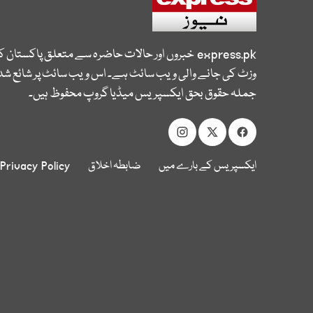
express.pk
خبروں اور حالات حاضرہ سے متعلق پاکستان 
وزٹ کی جانے والی ویب سائٹ ہے۔ اس ویب سائٹ پر شائع شدہ
جملہ حقوق بحق ایکسپریس میڈیا گروپ محفوظ ہیں۔
ایکسپریس کے بارے میں
ضابطہ اخلاق
Privacy Policy