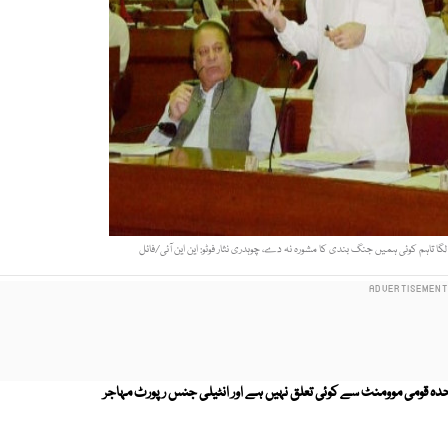
ا تاہم کوئی ہمیں جنگ بندی کا مشورہ نہ دے، چوہدری نثار فوٹو: این این آئی/فائل
متحدہ قومی موومنٹ سے کوئی تعلق نہیں ہے اور انٹیلی جنس رپورٹ مہاجر