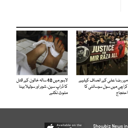
میر رضا علی کے انصاف کیلیے
لاہور میں 40 سالہ خاتون کے قتل
کراچی میں سول سوسائٹی کا
کا ڈراپ سین، شوہر اور سوتیلا بیٹا
احتجاج
ملوث نکلے
Showbiz News in