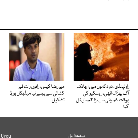
راولپنڈی، دو دکانوں میں اچانک
میر رضا کیس، راتوں رات قبر
آگ بھڑک اٹھی، ریسکیو کی
کشائی سے پہلے نیا میڈیکل بورڈ
بروقت کارروائی سے بڑا نقصان ٹل
تشکیل
گیا
صفحۂ اول
 Urdu