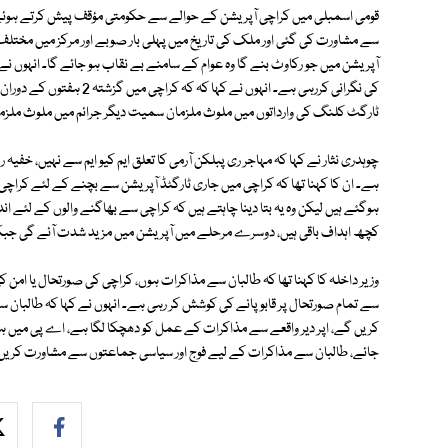
قومی اسمبلی میں کراچی آپریشن کے حوالے سے حکومتی مؤقف پیش کرتے ہوئے چ
سے مشاورت کی گئی اور ملک کی تاریخ میں پہلی بار صوبے اور مرکز میں مختل
آپریشن میں جو رکاوٹ بنے گا وہ عوام کے سامنے بے نقاب ہو جائے گا۔ انہوں نے
ٹارگٹ کلنگ کی وارداتوں میں ملوث ملزمان سمیت دیگر جرائم میں ملوث ملزمان
چوہدری نثار نے کہا کہ مہاجر ری پبلکن آرمی کا تعلق ایم کیو ایم سے نہیں، خفیہ 
ہوگئے ہیں لیکن وہ یہ بتا دینا چاہتے ہیں کہ کراچی سے بھاگنے والوں کے لئے
کچھ اہداف باقی ہیں، دوسرے مرحلے میں آپریشن میں مزید شدت آئے گی جبکہ
وزیر داخلہ کا کہنا تھا کہ طالبان سے مذاکرات ہوں، کراچی کی صورتحال یا ا
سے تمام صورتحال پر قابو پانے کی کوشش کر رہی ہے۔ انہوں نے کہا کہ طالبان 
کریں گے، اپر دیر واقعے سے مذاکرات کے عمل کو دھچکا لگا ہے، اے پی میں ہمیں ط
جائے، طالبان سے مذاکرات کے لیے فوج اور سیاسی جماعتوں سے مشاورت کریں گے