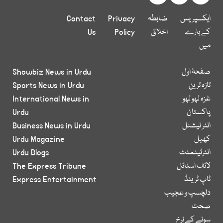
ایکسپریس
ضابطہ
Privacy
Contact
کے بارے
اخلاق
Policy
Us
میں
صفحۂ اول
Showbiz News in Urdu
تازہ ترین
Sports News in Urdu
غزہ لہو لہو
International News in
پاکستان
Urdu
انٹر نیشنل
Business News in Urdu
کھیل
Urdu Magazine
انٹرٹینمنٹ
Urdu Blogs
لائف اسٹائل
The Express Tribune
ٹاپ ٹرینڈ
Express Entertainment
دلچسپ و عجیب
صحت
سونے کے نرخ