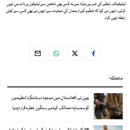
ٹیلیفونک رابطے کی خبر بے بنیاد ہے وہ کسی بھی شخص سے ٹیلیفون پر بات ہی نہیں
کرتے۔ انہوں نے کہا کہ تنظیم کے ترجمان کی حیثیت سے انہوں نے بھی کسی سے کوئی
رابطہ نہیں کیا۔
متعلقہ
چین نے افغانستان میں موجود دہشتگرد تنظیموں
کو ہمسایہ ممالک کیلئے سنگین خطرہ قرار دیدیا