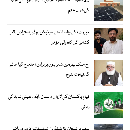
25 کلوواٹ تک سولر صارفین کے لیے نیپرا کی اجازت
کی شرط ختم
میر رضا کے والد کا نئے میڈیکل بورڈ پر اعتراض، قبر
کشائی کی کارروائی مؤخر
آج ملک بھر میں شاہراہوں پر پرامن احتجاج کیا جائے
گا، لیاقت بلوچ
قیامِ پاکستان کی لازوال داستان، ایک عینی شاہد کی
زبانی
سفیرِ پاکستان کا کیلڈرون ٹیکسٹائلز کا دورہ، پاک