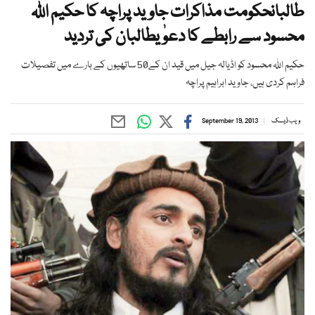
طالبانحکومت مذاکرات جاوید پراچہ کا حکیم اللہ
محسود سے رابطے کا دعوٰیطالبان کی تردید
حکیم اللہ محسود کو اڈیالہ جیل میں قید ان کے50 ساتھیوں کے بارے میں تفصیلات
فراہم کردی ہیں، جاوید ابراہیم پراچہ
ویب ڈیسک
September 19, 2013