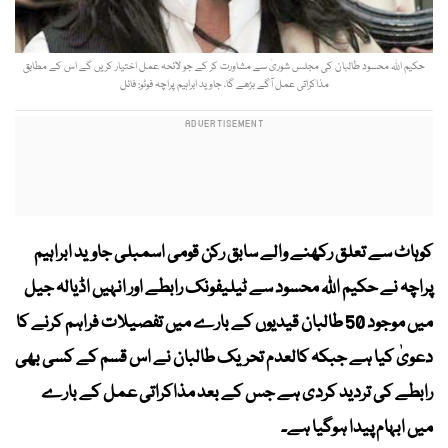
حکیم اللہ محسود طالبان کی مجلس شوریٰ سے مشاورت کر کے جو لائحہ عمل اختیار کریں گے اس کے مطابق
مذاکراتی عمل آگے بڑھے گا، جاوید ابراہیم پراچہ فوٹو: فائل
کوہاٹ سے تعلق رکھنے والے سابق رکن قومی اسمبلی جاوید ابراہیم
پراچہ نے حکیم اللہ محسود سے ٹیلیفونک رابطے اور انہیں اڈیالہ جیل
میں موجود 50 طالبان قیدیوں کے بارے میں تفصیلات فراہم کرنے کا
دعویٰ کیا ہے جبکہ کالعدم تحریک طالبان نے اس قسم کے کسی بھی
رابطے کی تردید کردی ہے جس کے بعد مذاکراتی عمل کے بارے
میں ابہام پیدا ہوگیا ہے۔