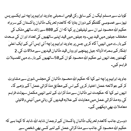
کوہاٹ سے مسلم لیگ ن کے سابق رکن قومی اسمبلی جاوید ابراہیم پراچہ نے ایکسپریس
نیوز سے خصوصی گفتگو کے دوران بتایا کہ کالعدم تحریک طالبان پاکستان کے سربراہ
حکیم اللہ محسود نے ان سے ٹیلیفون پر کہا کہ ان کے 800 سے زائد ساتھی ملک کی
مختلف جیلوں میں قید ہیں۔ وہ جیلوں میں قید اپنے ساتھیوں کی تعداد اور ان کی صحت
کے بارے میں انہیں آگاہ کریں جس پر جاوید ابراہیم پراچہ آئی ایس آئی کے ایک اعلیٰ
اہلکار کے ہمراہ اڈیالہ جیل پہنچے اور وہاں قید طالبان قیدیوں سے ملاقات کی، 2
گھنٹوں بعد انہوں نے حکیم اللہ محسود کو ان کے50 ساتھیوں کے بارے میں تفصیلات
فراہم کیں۔
جاوید ابراہیم پراچہ نے کہا کہ حکیم اللہ محسود طالبان کی مجلس شوریٰ سے مشاورت
کر کے جو لائحہ عمل اختیار کریں گے اس کے مطابق مذاکراتی عمل آگے بڑھے گا۔
انہوں نے کہا کہ حکومت نے طالبان سے مذاکرات کے لئے انہیں مکمل سہولت فراہم
کی، وہ مذاکراتی عمل میں معاونت کے علاوہ قیدیوں کی رہائی میں آئینی و قانونی
معاملات بھی دیکھیں گے۔
دوسری جانب کالعدم تحریک طالبان پاکستان کے ترجمان شاہد اللہ شاہد کا کہنا ہے کہ
حکیم اللہ محسود کی جانب سے مذاکراتی عمل کے لئے کسی بھی شخص سے