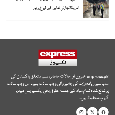
امریکا تجارتی تعاون کے فروغ پر زور
express.pk
خبروں اور حالات حاضرہ سے متعلق پاکستان کی
سب سے زیادہ وزٹ کی جانے والی ویب سائٹ ہے۔ اس ویب سائٹ
پر شائع شدہ تمام مواد کے جملہ حقوق بحق ایکسپریس میڈیا
گروپ محفوظ ہیں۔