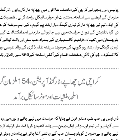
کی ایک ٹیم نے چھاپہ مار کر لیاری گینگ وار ارشد پپو گروپ کے اہم سرغنہ کو حرا
دیا گیا ، تفتیش کے دوران حراست میں لیے جانیوالے ملزم نے اہم انکشافات کیے
بلوچستان میں تعینات فرنٹیئر کانسٹیبلری کے ہمراہ حب سٹی اور ہائٹ تھانے کی ح
کلاشنکوف ،4واکی ٹاکی ،مختلف اقسام کے آتشی اسلحہ کے500 سے زائد2 راؤنڈ ، 2دستی بم اور2 موٹر سائیکلیں برآمد کر لیں۔
ڈی ایس پی حب ضیا مندو خیل نے بتایا کہ حراست میں لیے جانے والوں میں وہ ل
سے گزرنے والے نیٹو فورسزکے ایک درجن سے زائد کنٹینرز کو راکٹ مار کرتباہ کر د