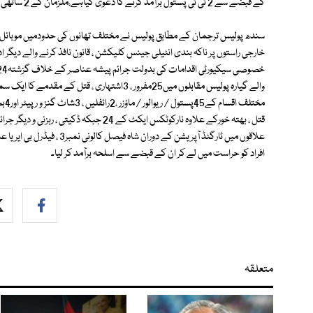
کے قبضے سے 2 ٹی ٹی پستول برآمد کرنے کا دعویٰ کیاہے،ملزمان کے 2 ساتھی فرار ہو گئے۔
سندھ پولیس ترجمان کے مطابق پولیس نے مختلف تھانوں کی حدودمیں موبائل ، 
خارجی راستوں پر ناکہ بندی انٹیلی جینس کلیکشن ، قانون نافذ کرنے والے دیگر
مخت
افراد کو حراست میں لے کر ان کے قبضے سے اسلحہ برآمد کر لیا۔
متعلقہ