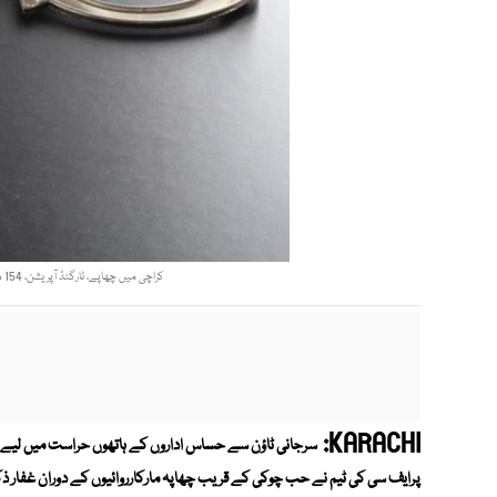
کراچی میں چھاپے، ٹارگٹڈ آپریشن، 154 ملزمان گرفتار، اسلحہ،منشیات اور موٹر سائیکل برآمد. فوٹو: فائل
KARACHI:
سرجانی ٹاؤن سے حساس اداروں کے ہاتھوں حراست میں لیے ج
پرایف سی کی ٹیم نے حب چوکی کے قریب چھاپہ مارکارروائیوں کے دوران غفار ذکری کے والد سمیت35 ا