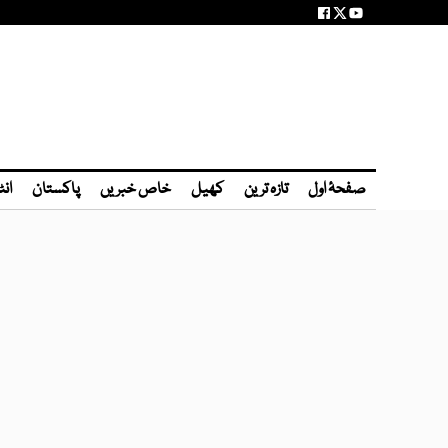
صفحۂ اول
تازہ ترین
کھیل
خاص خبریں
پاکستان
انٹ