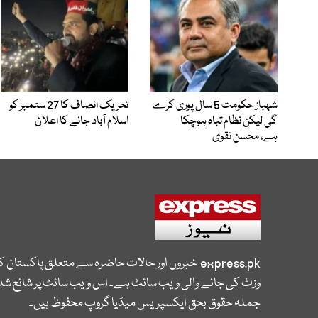
شہباز حکومت 5 سال پوری کرے
تحریک انصاف کا 27 ستمبر کو
گی لیکن نظام تباہ ہوچکا
اسلام آباد جانے کا اعلان
ہے، محسن نقوی
express.pk
خبروں اور حالات حاضرہ سے متعلق پاکستان 
وزٹ کی جانے والی ویب سائٹ ہے۔ اس ویب سائٹ پر شائع شدہ
جملہ حقوق بحق ایکسپریس میڈیا گروپ محفوظ ہیں۔