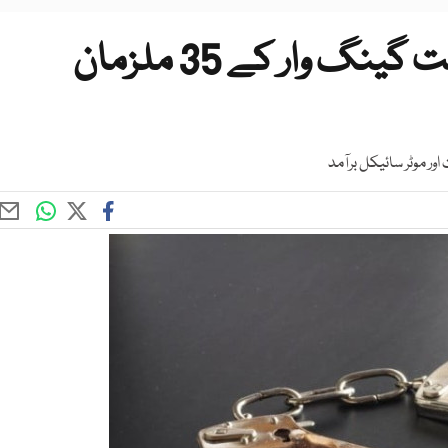
حب غفار ذکری کے والد سمیت گینگ وار کے 35 ملزمان