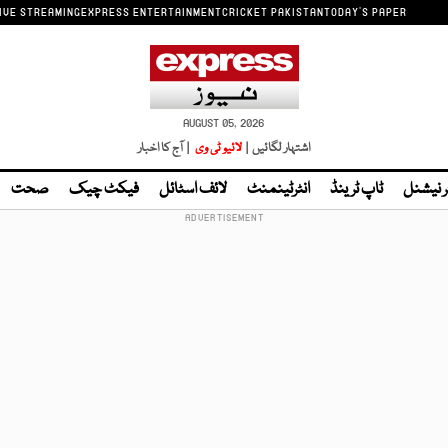
IVE STREAMING
EXPRESS ENTERTAINMENT
CRICKET PAKISTAN
TODAY'S PAPER
AUGUST 05, 2026
اشتہار لگائیں |
لائیو ٹی وی
| آج کا اخبار
ر نیشنل
ٹاپ ٹرینڈ
انٹرٹینمنٹ
لائف اسٹائل
فیکٹ چیک
صحت