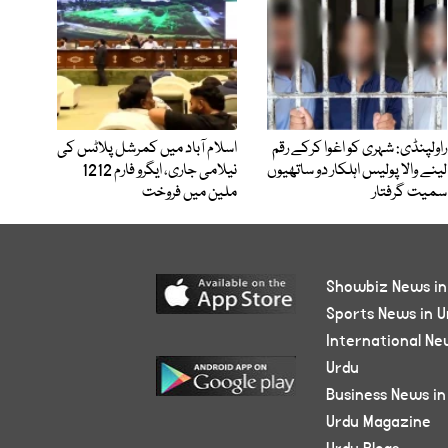
راولپنڈی: شہری کو اغوا کرکے رقم
اسلام آباد میں کمرشل پلاٹس کی
لینے والا پولیس اہلکار دو ساتھیوں
نیلامی جاری، ایگرو فارم 1212
سمیت گرفتار
ملین میں فروخت
Showbiz News in
Sports News in U
International Ne
Urdu
Business News in
Urdu Magazine