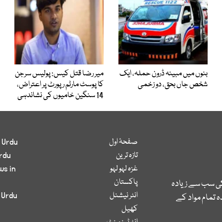
بنوں میں مبینہ ڈرون حملہ، ایک
میر رضا قتل کیس: پولیس سرجن
شخص جاں بحق، دو زخمی
کا پوسٹ مارٹم رپورٹ پر اعتراض،
14 سنگین خامیوں کی نشاندہی
صفحۂ اول
 Urdu
تازہ ترین
rdu
غزہ لہو لہو
ws in
پاکستان
کی سب سے زیادہ
انٹر نیشنل
 Urdu
 تمام مواد کے
کھیل