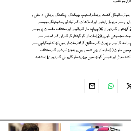
موٹر سائیکل گشت ، رینڈم اسنیپ چیکنگ ، پکٹنگ ، ریکی ، داخلی و
 اداروں سے مربوط رابطوں اور اطلاعات کے تبادلوں و شیئرنگ جیسے
خصوصی سیکیورٹی اقدامات کی بدولت جرائم پیشہ عناصر کے خلاف گزشتہ24 گھنٹوں کے دوران 96چھاپہ مار کاروائیوں اور مختلف مقامات پر ہونے
والے گیارہ پولیس مقابلوں میں25مفرور ، 3اشتہاری ، قتل کے مقدمے کا ایک سمیت مجموعی طور پر120ملزمان کو گرفتار کر کے ان کے قبضے سے
لف اقسام کے45پستول / ریوالور / ماؤزر ،2رائفلیں ، 3شاٹ گنز و رپیٹر اور4بم برآمد کر لیے ۔رپورٹ کے مطابق گرفتار ملزمان میں تھانہ نیوکراچی سے
قتل ، بھتہ خورکے علاوہ نارکوٹکس ایکٹ کے 24 جبکہ ڈکیتی ، رہزنی و دیگر جرائم میں ملوث33ملزمان بھی شامل ہیں ،رینجرز نے شہر کے مختلف
علاقوں میں ٹارگٹڈ آپریشن کے دوران شاہ فیصل کالونی نمبر3 ، فیڈرل بی ایریا عائشہ منزل اور عیسیٰ گوٹھ میں چھاپہ مار کارروائی کے دوران11مشتبہ