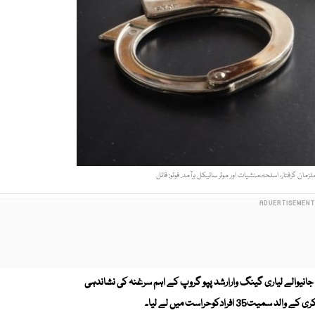
انیوالے لیاری گینگ وارارشد پپو گروپ کے اہم سرغنہ کی نشاندہی
فرادکوحراست میں لے لیا۔