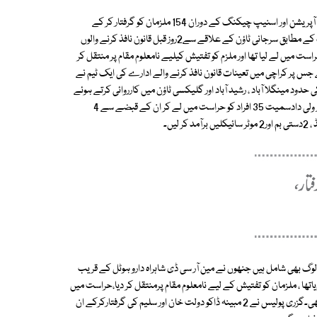
پولیس اور رینجرز نے کراچی کے مختلف علاقوں میں چھاپہ مار کارروایوں ، ٹارگٹڈ آپریشن اور اسنیپ چیکنگ کے دوران 154 ملزمان کو گرفتار کر کے
ملزمان کے قبضے سے اسلحہ ، منشیات اور موٹر سائیکل برآمد کر لی ۔ تفصیلات کے مطابق سرجانی ٹاؤن کے علاقے سے2روز قبل قانون نافذ کرنے والوں
ست میں لے لیا تھا اور ملزم کو تفتیش کیلیے نامعلوم مقام پر منتقل کر
 جس پر کراچی میں تعینات قانون نافذ کرنے والے ادارے کی ایک ٹیم نے
دود مینگلا آباد ، رشید آباد اور گلیکسی ٹاؤن میں کارروائی کرتے ہوئے
لیاری گینگ وار ارشد پپو گروپ کے موجودہ سرغنہ غفار ذکری کے والد عیسیٰ اور ولی دادسمیت 35 افراد کو حراست میں لے کر ان کے قبضے سے 4
وگ بھی شامل ہیں جنھوں نے مین آر سی ڈی شاہراہ دارو ہوٹل کے قریب
یاتھا ، ملزمان کو تفتیش کے لیے نامعلوم مقام پرمنتقل کر دیا،حراست میں
لیے جانے والے ملزمان کوبلوچستان حب کے رہائشی آغاجانی نے پناہ دی ہوئی تھی۔گزری پولیس نے 2 مبینہ ڈاکو دولت خان اور سلیم کی گرفتارکرکے ان