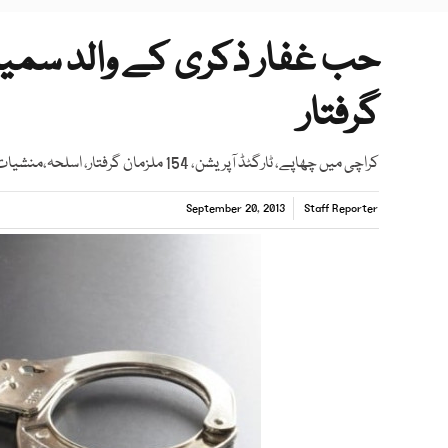
گرفتار
کراچی میں چھاپے، ٹارگٹڈ آپریشن، 154 ملزمان گرفتار، اسلحہ،منشیات اور موٹر سائیکل برآمد
September 20, 2013
Staff Reporter