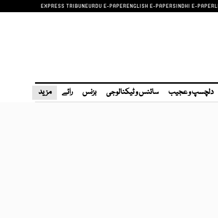
EXPRESS TRIBUNE
URDU E-PAPER
ENGLISH E-PAPER
SINDHI E-PAPER
L
دلچسپ و عجیب
سائنس و ٹیکنالوجی
بزنس
رائے
مزید