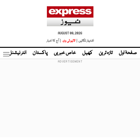
AUGUST 08, 2026
اشتہار لگائیں |
لائیو ٹی وی
| آج کا اخبار
صفحۂ اول
تازہ ترین
کھیل
خاص خبریں
پاکستان
انٹر نیشنل
ٹا