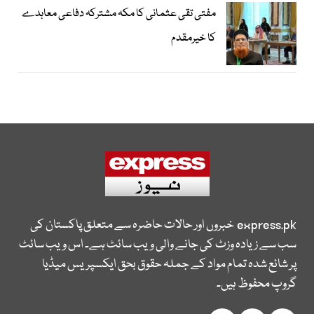
مفتی تقی عثمانی کا مکہ مشترکہ دفاعی معاہدے
کا خیرمقدم
express.pk
خبروں اور حالات حاضرہ سے متعلق پاکستان کی
سب سے زیادہ وزٹ کی جانے والی ویب سائٹ ہے۔ اس ویب سائٹ
پر شائع شدہ تمام مواد کے جملہ حقوق بحق ایکسپریس میڈیا
گروپ محفوظ ہیں۔