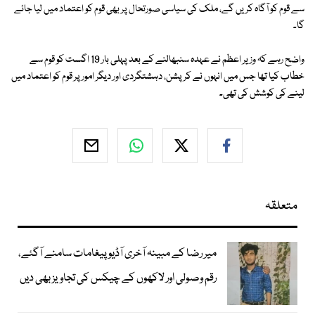
سے قوم کو آگاہ کریں گے، ملک کی سیاسی صورتحال پر بھی قوم کو اعتماد میں لیا جائے
گا۔
واضح رہے کہ وزیر اعظم نے عہدہ سنبھالنے کے بعد پہلی بار 19 اگست کو قوم سے
خطاب کیا تھا جس میں انہوں نے کرپشن، دہشتگردی اور دیگر امور پر قوم کو اعتماد میں
لینے کی کوشش کی تھی۔
متعلقہ
میر رضا کے مبینہ آخری آڈیو پیغامات سامنے آگئے،
رقم وصولی اور لاکھوں کے چیکس کی تجاویز بھی دیں