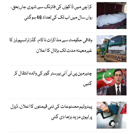
کراچی میں ڈاکوؤں کی فائرنگ سے شہری جاں بحق،
رواں سال میں اب تک کی تعداد 46 ہوگئی
وفاقی حکومت سے مذاکرات ناکام، گڈز ٹرانسپورٹرز کا
غیرمعینہ مدت تک ہڑتال کا اعلان
چئیرمین پی ٹی آئی بیرسٹر گوہر کی والدہ انتقال کر
گئیں
پیٹرولیم مصنوعات کی نئی قیمتوں کا اعلان، ڈیزل
پر لیوی مزید بڑھا دی گئی