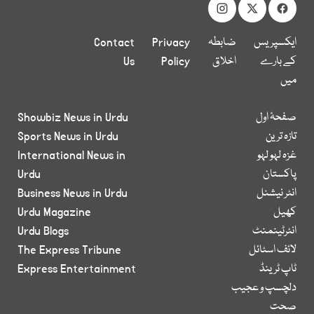
ایکسپریس
ضابطہ
Privacy
Contact
کے بارے
اخلاق
Policy
Us
میں
صفحۂ اول
Showbiz News in Urdu
تازہ ترین
Sports News in Urdu
غزہ لہو لہو
International News in
پاکستان
Urdu
انٹر نیشنل
Business News in Urdu
کھیل
Urdu Magazine
انٹرٹینمنٹ
Urdu Blogs
لائف اسٹائل
The Express Tribune
ٹاپ ٹرینڈ
Express Entertainment
دلچسپ و عجیب
صحت