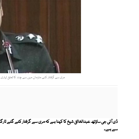
مری سے گرفتار کئے ملزمان میں سے چند کا تعلق لیاری گ
ڈی آئی جی ساؤتھ عبدالخالق شیخ کا کہنا ہے کہ مری سے گرفتار کئے گئے ٹارگٹ
سے ہے۔