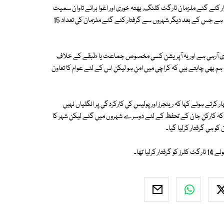
 کئے گئے ملزمان ٹارگٹ کلنگ، بھتہ خوری اور اغوا برائے تاوان سمیت
دیگر کئی سنگین جرائم میں ملوث ہیں، ایک ملزم کو لاہور سے بھی گرفتار کیا گیا ہے جس کے بعد دیگر شہروں سے گرفتار کئے گئے ملزمان کی تعداد 15
بہتری آرہی ہے اور یہ آپریشن کسی مخصوص جماعت یا طبقے کے خلاف
ہ ہم بھی چاہتے ہیں کہ کراچی میں امن ہو لیکن اس کے لئے عوام کا تعاون
رتے ہوئے کہا کہ رینجرز اور پولیس کی کارکردگی پر انگلیاں نہیں
کہا کہ کارکن جان کے تحفظ کے لئے دوسرے شہروں میں گئے لیکن شہر کا
و ہی گرفتار کرلیا گیا۔