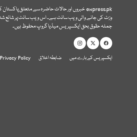
express.pk
خبروں اور حالات حاضرہ سے متعلق پاکستان 
وزٹ کی جانے والی ویب سائٹ ہے۔ اس ویب سائٹ پر شائع شدہ
جملہ حقوق بحق ایکسپریس میڈیا گروپ محفوظ ہیں۔
ایکسپریس کے بارے میں
ضابطہ اخلاق
Privacy Policy