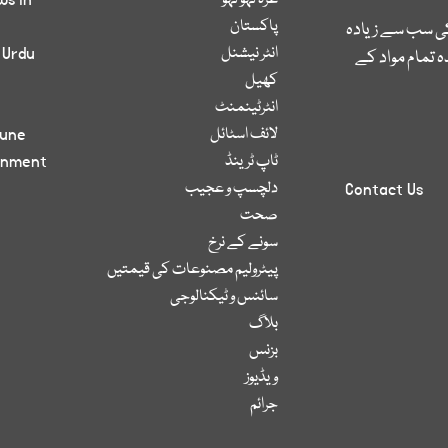
غزہ لہو لہو
ws in
پاکستان
کی سب سے زیادہ
انٹر نیشنل
 Urdu
 تمام مواد کے
کھیل
انٹرٹینمنٹ
لائف اسٹائل
bune
ٹاپ ٹرینڈ
inment
دلچسپ و عجیب
Contact Us
صحت
سونے کے نرخ
پیٹرولیم مصنوعات کی قیمتیں
سائنس و ٹیکنالوجی
بلاگ
بزنس
ویڈیوز
جرائم