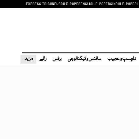
EXPRESS TRIBUNE
URDU E-PAPER
ENGLISH E-PAPER
SINDHI E-PAPER
L
دلچسپ و عجیب
سائنس و ٹیکنالوجی
بزنس
رائے
مزید