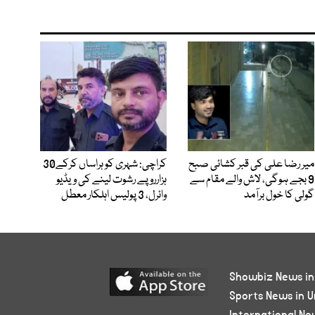
میر رضا علی کی قبر کشائی صبح
کراچی: شہری کو ہراساں کرکے30
9 بجے ہوگی، لاش والے مقام سے
ہزارروپے رشوت لینے کی ویڈیو
گولی کا خول برآمد
وائرل، 3 پولیس اہلکار معطل
Showbiz News in
Sports News in U