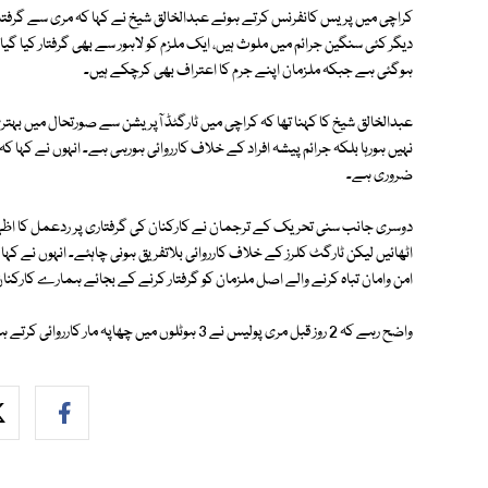
کراچی میں پریس کانفرنس کرتے ہوئے عبدالخالق شیخ نے کہا کہ مری سے گرفتار
ہوگئی ہے جبکہ ملزمان اپنے جرم کا اعتراف بھی کرچکے ہیں۔
عبدالخالق شیخ کا کہنا تھا کہ کراچی میں ٹارگٹڈ آپریشن سے صورتحال میں 
نہیں ہورہا بلکہ جرائم پیشہ افراد کے خلاف کارروائی ہورہی ہے۔ انہوں نے کہا ک
ضروری ہے۔
دوسری جانب سنی تحریک کے ترجمان نے کارکنان کی گرفتاری پر ردعمل کا اظہار ک
اٹھائیں لیکن ٹارگٹ کلرز کے خلاف کارروائی بلاتفریق ہونی چاہئے۔ انہوں نے 
امن وامان تباہ کرنے والے اصل ملزمان کو گرفتار کرنے کے بجائے ہمارے کارکنان ک
واضح رہے کہ 2 روز قبل مری پولیس نے 3 ہوٹلوں میں چھاپہ مار کارروائی کرتے ہوئے 14 ٹارگٹ کلرز کو گرفتار کرلیا تھا۔