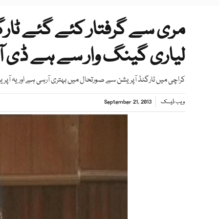
مری سے گرفتار کئے گئے ٹارگ
لیاری گینگ وار سے ہے ڈی آ
کراچی میں ٹارگٹڈ آپریشن سے صورتحال میں بہتری آرہی ہے اوریہ آ
ویب ڈیسک
September 21, 2013