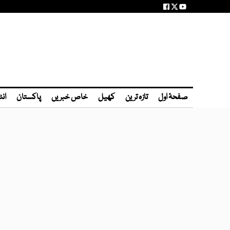
صفحۂ اول
تازہ ترین
کھیل
خاص خبریں
پاکستان
انٹ