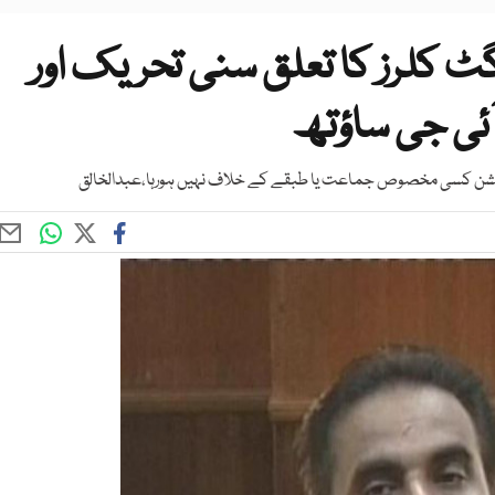
ٹ کلرز کا تعلق سنی تحریک اور
ئی جی ساؤتھ
پریشن کسی مخصوص جماعت یا طبقے کے خلاف نہیں ہورہا،عبدالخالق