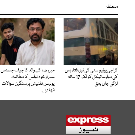
متعلقہ
کراچی یونیورسٹی کی تیز رفتار بس
میر رضا کے والد کا چیف جسٹس
کی موٹرسائیکل کو ٹکر، 17 سالہ
سے از خود نوٹس کا مطالبہ،
لڑکی جاں بحق
پولیس تفتیش پر سنگین سوالات
اٹھا دیے