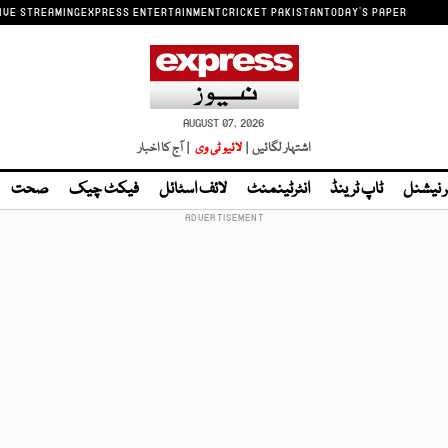
IVE STREAMING
EXPRESS ENTERTAINMENT
CRICKET PAKISTAN
TODAY'S PAPER
AUGUST 07, 2026
اشتہار لگائیں |
لائیو ٹی وی
| آج کا اخبار
ر نیشنل
ٹاپ ٹرینڈ
انٹرٹینمنٹ
لائف اسٹائل
فیکٹ چیک
صحت