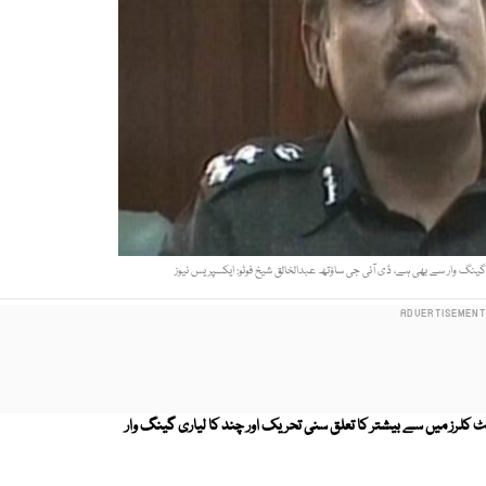
ینگ وار سے بھی ہے، ڈی آئی جی ساؤتھ عبدالخالق شیخ فوٹو: ایکسپریس نیوز
 کلرز میں سے بیشتر کا تعلق سنی تحریک اور چند کا لیاری گینگ وار