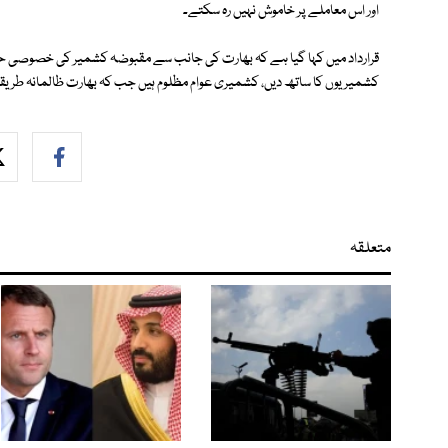
اور اس معاملے پر خاموش نہیں رہ سکتے۔
قرارداد میں کہا گیا ہے کہ بھارت کی جانب سے مقبوضہ کشمیر کی خصوصی ح
کشمیریوں کا ساتھ دیں، کشمیری عوام مظلوم ہیں جب کہ بھارت ظالمانہ طریق
متعلقہ