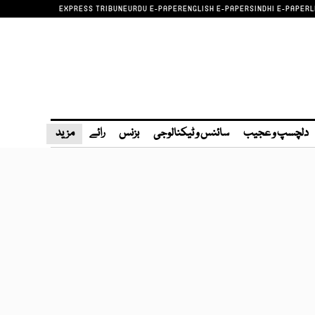
EXPRESS TRIBUNE
URDU E-PAPER
ENGLISH E-PAPER
SINDHI E-PAPER
L
دلچسپ و عجیب
سائنس و ٹیکنالوجی
بزنس
رائے
مزید