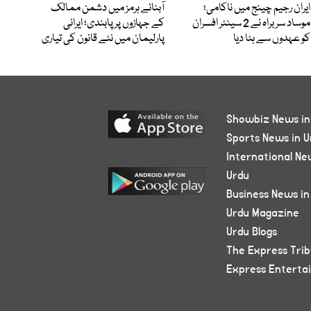
ایران رجیم چینج میں ناکامی؛
آبنائے ہرمز میں دشمن ممالک
موساد سربراہ نے 2 سینئر افسران
کے جہازوں پر پابندی؛ ایرانی
کو عہدوں سے ہٹا دیا
پارلیمان میں نئے قانون کی تیاری
Showbiz News in
Sports News in U
International Ne
Urdu
Business News in
Urdu Magazine
Urdu Blogs
The Express Tri
Express Enterta