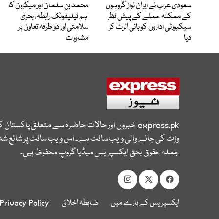
سعودی عرب نے ایران نواز گروہوں
محمد بن سلمان اور میکرون کا
کے ممکنہ حملے کے پیش نظر
اہم ٹیلیفونک رابطہ، بحری
سیکیورٹی اداروں کو ہائی الرٹ کر
سلامتی اور دو طرفہ تعاون پر
دیا
مشاورت
express.pk
خبروں اور حالات حاضرہ سے متعلق پاکستان 
وزٹ کی جانے والی ویب سائٹ ہے۔ اس ویب سائٹ پر شائع شدہ
جملہ حقوق بحق ایکسپریس میڈیا گروپ محفوظ ہیں۔
ایکسپریس کے بارے میں
ضابطہ اخلاق
Privacy Policy