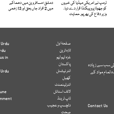
ٹرمپ نے امریکی میڈیا کی خبروں
دمشق؛ مسافر وین میں دھماکے
کو جھوٹا پروپیگنڈا قرار دے دیا،
میں 2 افراد جاں بحق اور 13 زخمی
وزیر دفاع کی بھرپور حمایت
صفحۂ اول
 Urdu
تازہ ترین
rdu
غزہ لہو لہو
ws in
پاکستان
کی سب سے زیادہ
انٹر نیشنل
 Urdu
 تمام مواد کے
کھیل
انٹرٹینمنٹ
لائف اسٹائل
bune
ٹاپ ٹرینڈ
inment
دلچسپ و عجیب
Contact Us
صحت