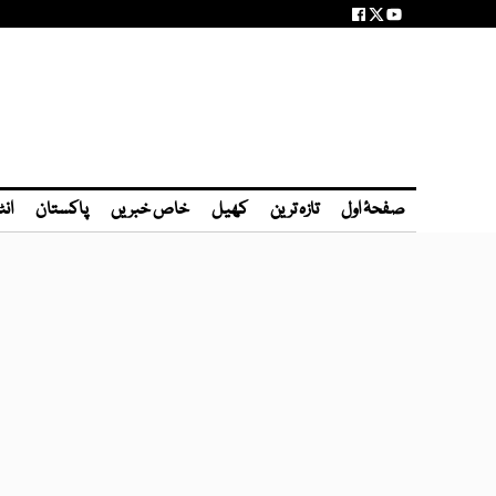
صفحۂ اول
تازہ ترین
کھیل
خاص خبریں
پاکستان
انٹ