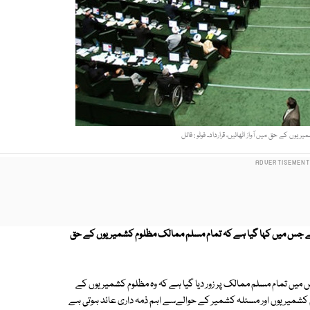
وں کے حق میں آواز اٹھائیں، قرارداد۔ فوٹو : فائل
ہے جس میں کہا گیا ہے کہ تمام مسلم ممالک مظلوم کشمیریوں کے حق
میں تمام مسلم ممالک پر زور دیا گیا ہے کہ وہ مظلوم کشمیریوں کے
لوم کشمیریوں اور مسئلہ کشمیر کے حوالےسے اہم ذمہ داری عائد ہوتی ہے