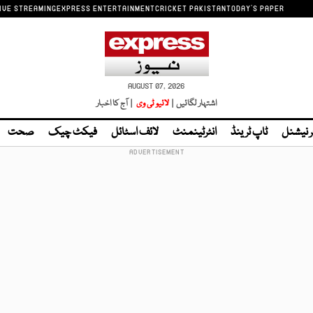
IVE STREAMING
EXPRESS ENTERTAINMENT
CRICKET PAKISTAN
TODAY'S PAPER
AUGUST 07, 2026
اشتہار لگائیں |
لائیو ٹی وی
| آج کا اخبار
ر نیشنل
ٹاپ ٹرینڈ
انٹرٹینمنٹ
لائف اسٹائل
فیکٹ چیک
صحت