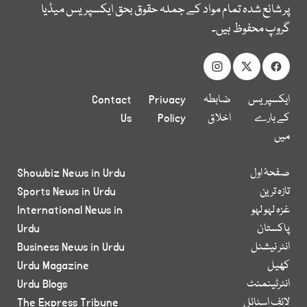
پر شائع شدہ تمام مواد کے جملہ حقوق بحق ایکسپریس میڈیا
گروپ محفوظ ہیں۔
ایکسپریس
ضابطہ
Privacy
Contact
کے بارے
اخلاق
Policy
Us
میں
صفحۂ اول
Showbiz News in Urdu
تازہ ترین
Sports News in Urdu
غزہ لہو لہو
International News in
پاکستان
Urdu
انٹر نیشنل
Business News in Urdu
کھیل
Urdu Magazine
انٹرٹینمنٹ
Urdu Blogs
لائف اسٹائل
The Express Tribune