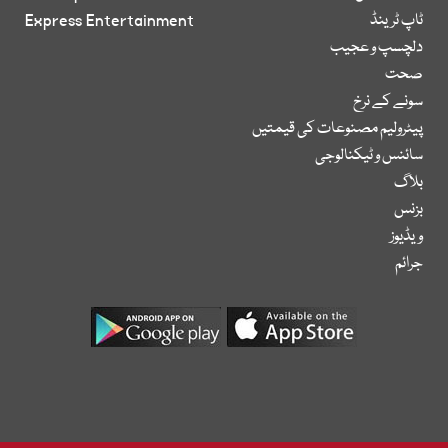
ٹاپ ٹرینڈ
Express Entertainment
دلچسپ و عجیب
صحت
سونے کے نرخ
پیٹرولیم مصنوعات کی قیمتیں
سائنس و ٹیکنالوجی
بلاگ
بزنس
ویڈیوز
جرائم