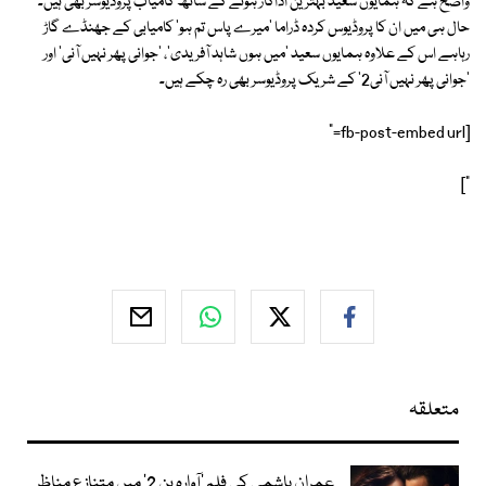
واضح ہے کہ ہمایوں سعید بہترین اداکار ہونے کے ساتھ کامیاب پروڈیوسر بھی ہیں۔
حال ہی میں ان کا پروڈیوس کردہ ڈراما 'میرے پاس تم ہو' کامیابی کے جھنڈے گاڑ
رہاہے اس کے علاوہ ہمایوں سعید 'میں ہوں شاہد آفریدی'، 'جوانی پھر نہیں آنی' اور
'جوانی پھر نہیں آنی2' کے شریک پروڈیوسر بھی رہ چکے ہیں۔
[fb-post-embed url="
"]
متعلقہ
عمران ہاشمی کی فلم ’آوارہ پن 2‘ میں متنازع مناظر