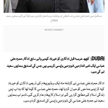
مستقبل میں حمزہ علی عباسی حب الوطنی اور روحانیت پر مشتمل کرداروں میں نظر آئیں گے، ہمایوں سعید
فوٹوفائل
DUBAI:
کچھ عرصہ قبل اداکاری کو خیرباد کہنے والے سابق اداکار حمزہ علی
عباسی ایک نئے انداز میں شوبز میں واپسی کررہے ہیں جس کی تصدیق ہمایوں سعید
نے کی ہے۔
اداکار حمزہ علی عباسی نے گزشتہ ماہ ایک ویڈیو پیغام کے ذریعے اداکاری کو خیرباد
کہہ کر اپنے مداحوں کو حیران کردیا تھا۔ حمزہ علی عباسی کا کہنا تھا کہ وہ اب اپنی
زندگی اسلام کے مطابق گزاریں گے اور اسلام کا پیغام عام کریں گے۔ تاہم اب ہمایوں
سعید نے حمزہ علی عباسی کی شوبز میں واپسی کی تصدیق کردی ہے۔