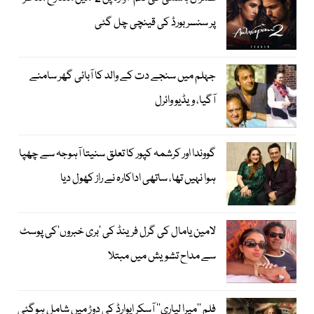
پر سنسر بورڈ کی قینچی چل گئی
جہلم میں سنجے دت کے والد کا آبائی گھر سامنے
آگیا، ویڈیو وائرل
گووندا اور کرشمہ کپور کا تعلق سنیتا آہوجہ سے چھپا
ہوا نہیں تھا، ساتھی اداکارہ نے راز کھول دیا
لامین یامال کی گرل فرینڈ کی ’بری خبروں‘کی پوسٹ
سے مداح تشویش میں مبتلا
فلم ’’میرا لیاری‘‘ آسکر ایوارڈ کی دوڑ میں شامل ہوگئی