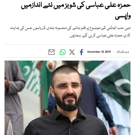
حمزہ علی عباسی کی شوبز میں نئے اندازمیں
واپسی
میں حب الوطنی کے موضوع پر فلم بنانے کی منصوبہ بندی کررہاہوں جس کی ہدایت
کاری حمزہ علی عباسی کریں گے، ہمایوں
ویب ڈیسک
December 10, 2019