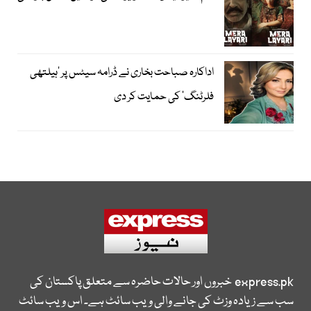
اداکارہ صباحت بخاری نے ڈرامہ سیٹس پر ’ہیلتھی
فلرٹنگ‘ کی حمایت کر دی
express.pk
خبروں اور حالات حاضرہ سے متعلق پاکستان کی
سب سے زیادہ وزٹ کی جانے والی ویب سائٹ ہے۔ اس ویب سائٹ