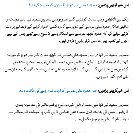
اس خبرکوبھی پڑھیں:
حمزہ عباسی نے شوبز انڈسٹری کو خیرباد کہہ دیا
ایک بین الاقوامی ویب سائٹ کو دئیے گئے انٹرویو میں ہمایوں سعید نے اپنے دوست اور
ساتھی اداکار حمزہ علی عباسی کے شوبز سے کنارہ کشی اختیار کرنے کے فیصلے پر بات
کرتے ہوئے کہا کہ حمزہ کچھ عرصے سے اسکالر بننے کا سوچ رہے تھے جس کے لیے
انہوں نے تعلیم بھی حاصل کرنی شروع کردی تھی۔
ہمایوں سعید نے کہا دراصل حمزہ علی عباسی نے کچھ مدت کے لیے شوبز کو خیرباد
کہنے کا فیصلہ کیا تھا۔ لیکن مستقبل میں وہ حب الوطنی اور روحانیت پر مشتمل
کرداروں میں نظر آئیں گے۔ اس کے علاوہ حمزہ علی عباسی ہدایت کاری کے میدان میں
بھی قدم رکھ رہے ہیں۔
اس خبرکوبھی پڑھیں:
خدا حمزہ علی عباسی کو ثابت قدم رہنے کی طاقت دے
ہمایوں سعید نے کہا میں حب الوطنی کے موضوع پر فلم بنانے کی منصوبہ بندی
کررہاہوں جس کی ہدایت کاری حمزہ علی عباسی کریں گے۔ پراجیکٹ کے حوالے سے
سوائے نام کے تقریباً ہر چیز مکمل ہے۔