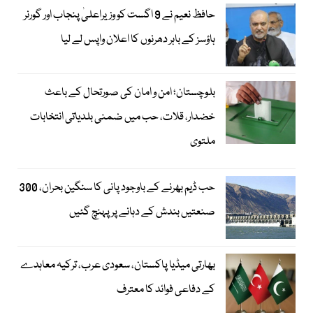
حافظ نعیم نے 9 اگست کو وزیراعلیٰ پنجاب اور گورنر
ہاؤسز کے باہر دھرنوں کا اعلان واپس لے لیا
بلوچستان؛ امن و امان کی صورتحال کے باعث
خضدار، قلات، حب میں ضمنی بلدیاتی انتخابات
ملتوی
حب ڈیم بھرنے کے باوجود پانی کا سنگین بحران، 300
صنعتیں بندش کے دہانے پر پہنچ گئیں
بھارتی میڈیا پاکستان، سعودی عرب، ترکیہ معاہدے
کے دفاعی فوائد کا معترف