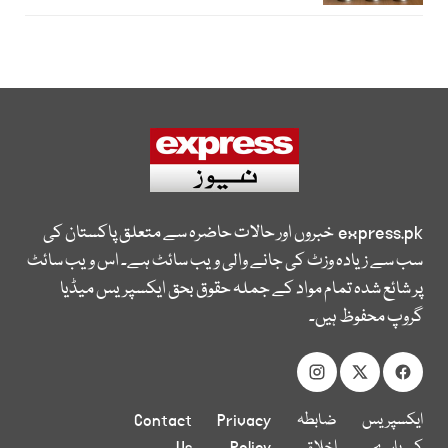
express.pk
خبروں اور حالات حاضرہ سے متعلق پاکستان کی
سب سے زیادہ وزٹ کی جانے والی ویب سائٹ ہے۔ اس ویب سائٹ
پر شائع شدہ تمام مواد کے جملہ حقوق بحق ایکسپریس میڈیا
گروپ محفوظ ہیں۔
ایکسپریس
ضابطہ
Privacy
Contact