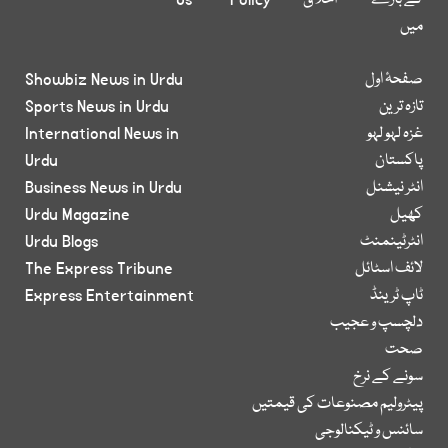
کے بارے
اخلاق
Policy
Us
میں
صفحۂ اول
Showbiz News in Urdu
تازہ ترین
Sports News in Urdu
غزہ لہو لہو
International News in
پاکستان
Urdu
انٹر نیشنل
Business News in Urdu
کھیل
Urdu Magazine
انٹرٹینمنٹ
Urdu Blogs
لائف اسٹائل
The Express Tribune
ٹاپ ٹرینڈ
Express Entertainment
دلچسپ و عجیب
صحت
سونے کے نرخ
پیٹرولیم مصنوعات کی قیمتیں
سائنس و ٹیکنالوجی