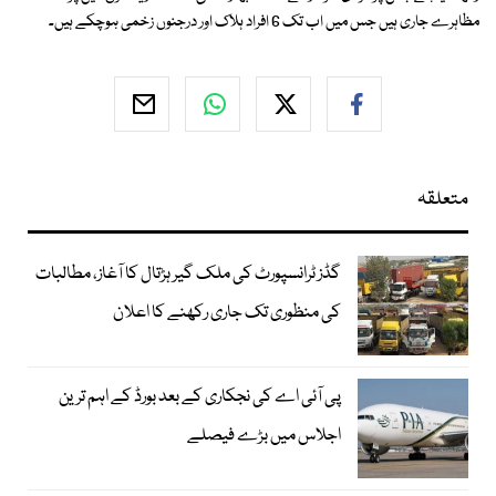
مظاہرے جاری ہیں جس میں اب تک 6 افراد ہلاک اور درجنوں زخمی ہوچکے ہیں۔
متعلقہ
گڈز ٹرانسپورٹ کی ملک گیر ہڑتال کا آغاز، مطالبات
کی منظوری تک جاری رکھنے کا اعلان
پی آئی اے کی نجکاری کے بعد بورڈ کے اہم ترین
اجلاس میں بڑے فیصلے