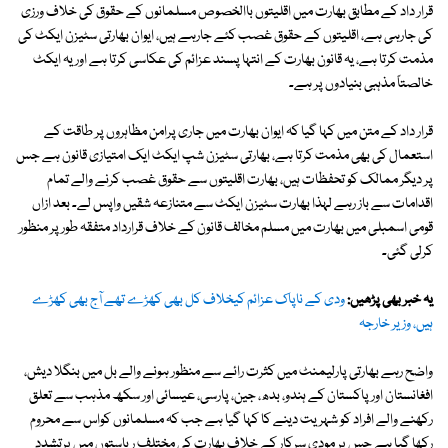
قرار داد کے مطابق بھارت میں اقلیتوں باالخصوص مسلمانوں کے حقوق کی خلاف ورزی
کی جارہی ہے، اقلیتوں کے حقوق غصب کئے جارہے ہیں، ایوان بھارتی سٹیزن ایکٹ کی
مذمت کرتا ہے، یہ قانون بھارت کے انتہا پسند عزائم کی عکاسی کرتا ہے اور یہ ایکٹ
خالصتاً مذہبی بنیادوں پر ہے۔
قرار داد کے متن میں کہا گیا کہ ایوان بھارت میں جاری پرامن مظاہروں پر طاقت کے
استعمال کی بھی مذمت کرتا ہے، بھارتی سٹیزن شپ ایکٹ ایک امتیازی قانون ہے جس
پر دیگر ممالک کو تحفظات ہیں، بھارت اقلیتوں سے حقوق غصب کرنے والے تمام
اقدامات سے باز رہے لہذا بھارت سٹیزن ایکٹ سے متنازعہ شقیں واپس لے۔ بعد ازاں
قومی اسمبلی میں بھارت میں مسلم مخالف قانون کے خلاف قرارداد متفقہ طور پر منظور
کرلی گئی۔
یہ خبر بھی پڑھیں:
ودی کے ناپاک عزائم کیخلاف کل بھی کھڑے تھے آج بھی کھڑے
ہیں، وزیر خارجہ
واضح رہے بھارتی پارلیمنٹ میں کثرت رائے سے منظور ہونے والے بل میں بنگلا دیش،
افغانستان اور پاکستان کے ہندو، بدھ، جین، پارسی، عیسائی اور سکھ مذہب سے تعلق
رکھنے والے افراد کو شہریت دینے کا کہا گیا ہے جب کہ مسلمانوں کواس سے محروم
رکھا گیا ہے جس پر مودی سرکار کے خلاف بھارت کی مختلف ریاستوں میں پرتشدد