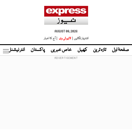
AUGUST 08, 2026
اشتہار لگائیں |
لائیو ٹی وی
| آج کا اخبار
صفحۂ اول
تازہ ترین
کھیل
خاص خبریں
پاکستان
انٹر نیشنل
ٹا