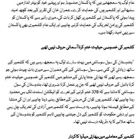
عام لوگ یہ سمجھتے ہیں کہ پاکستان مضبوط ہو اور پہلے خود کو بہتر انداز میں
سنبھالے اور کشمیریوں کی حمایت کرے۔ عمران خان کی تقریر کے بعد کچھ امید
پیدا ہوئی کہ پاکستان نے کشمیر پر کھل کر بات کی۔ میری رائے ہے کہ پاکستان کو
کشمیر کی پرامن تحریک کی حمایت کرنے چاہیے اور ایک عام کشمیری بھی پاکستان
سے یہی امید رکھتا ہے۔
کشمیر کی خصوصی حیثیت ختم کرنا آسمانی حروف نہیں تھے
''ہندوستان کی سول سوسائٹی میں بہت سارے لوگ یہ سمجھ رہے ہیں کہ کشمیر کے
ساتھ زیادتی کی گئی ہے۔ سول سوسائٹی کے کئی ممبران سے میری بات چیت ہوئی جو
سمجھ رہے تھے کہ بھارتی جنتا پارٹی کے منشور میں کشمیر کی خصوصی حیثیت ختم
کرنا بائبل کے حروف نہیں تھے کہ جن پر عمل کرنا ضروری تھا۔ ہندوستان کی سول
سوسائٹی کا ماننا ہے کہ 370 ختم کرنے کے نعرے کو الیکشن اسٹنٹ تک ہی محدود
رہنا چاہیے تھا۔ کشمیریوں کوان کی مرضی کے مطابق رہنے دینا چاہیے اور ان کی منشا
کے مطابق فیصلہ ہونا چاہیے۔ یہ درست ہے کہ کشمیر میں آزادی کی تحریک چل رہی
ہے اور دہلی حکومت کو کشمیر کے دل جیتنے چاہییں تاہم کشمیر کو ہندوستان کے
ساتھ ملانے کا یہ طریقہ درست نہیں تھا۔
کشمیر کے معاملے میںبھارتی میڈیا کاکردار