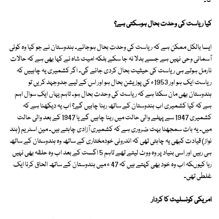
گا۔
کیا ریاست کی وحدت بحال ہوسکتی ہے؟
ایسا بالکل ممکن ہے کہ ریاست کی وحدت بحال ہوجائے۔ ہندوستان نے جو کیا وہ کوئی
آسمانی وحی نہیں ہے جسے بدلا نہ جا سکے بلکہ امیت شاہ نے کہا بھی ہے کہ حالات
نارمل ہوتے ہی ریاست کی حیثیت بحال کردی جائے گی۔ اگر کشمیری یہ چاہییں کہ
ریاست ایک ہو اور 1953ء کی پوزیشن بحال ہو اور اس کے لیے جدوجہد کریں تو
ہندوستان بھی مان سکتا ہے کہ ریاست کی وحدت بحال ہو۔ تاہم یہاں ایک سوال اہم
ہے کہ کیا کشمیری اب ہندوستان کے ساتھ رہنا چاہیں گے؟ اب یہ دیکھنا ہے کہ
کشمیری 1947 سے پہلے والی حالت میں رہنا چاہیں گے یا 1947 کے بعد والی حالت
میں۔ یہ بات سمجھنا بہت ضروری ہے کہ کشمیری آزادی چاہتے ہیں۔ مین اسٹریم (ہند
نواز) قیادت کبھی یہ چاہتی تھی کہ اندرونی خودمختاری کے ساتھ وہ ہندوستان کے ساتھ
ہی رہیں اور اسی بنیاد پر وہ ووٹ لیتے تھے تاہم 5 اگست کے بعد اب وہ حلقہ بھی نہیں
رہا کیوںکہ اب وہ خود بھی کہتے ہیں کہ 47 ء میں ہندوستان کے ساتھ الحاق کرنا ایک
غلطی تھی۔
امریکی کونسلیٹ کا کردار