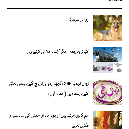
متعلقہ
جرمن شیفرڈ
کبوتر بذریعہ ’’جگر‘‘راستہ تلاش کرتے ہیں
زباں فہمی290 ;کچھ اردو اور فرینچ کے باہمی تعلق
کے بارے میں (حصہ اوّل)
ہم کیوں مرتے ہیں؟ وجود، فنا اور معنی کی سائنسی و
فکری تعبیر