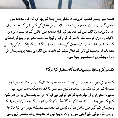
شملہ میں پہلے کشمیر کو پہلے دو ملکی تنازع بنایا گیا پھر کہا کہ اقوام متحدہ میں
جائیں گے۔ پھر اعلان لاہور میں شملہ اعلامیے کی توثیق کی گئی۔ اس کے بعد مشرف
چار نکاتی فارمولا لائے اس کے بعد پھر کہا اقوام متحدہ میں جائیں گے تو ایسے میں بین
الاقوامی برادری کو سب نظر آتا ہے کہ کون کہاں کھڑا ہے۔ ہندوستان تو ہر چیز کی اسٹڈی
کے بعد فیصلہ لیتا ہے۔ ان وجوہات کی وجہ سے مجھے لگتا ہے کہ پاکستان کی پالیسی
شفٹنگ اور ہندوستانی لابی کے فعال ہونے کے باعث بین الاقوامی سطح پر ہندوستان کی
طرف جھکاؤ زیادہ محسوس ہوتا ہے۔
کشمیر کی ہندنواز سیاسی قیادت کا مستقبل کیا ہوگا؟
کشمیر کی مین اسٹریم سیاسی قیادت کا مستقبل بہت تاریک ہے۔ 1947ء میں شیخ
عبداللہ نے جو کیا کشمیری سات دہائیوں سے اسی کا خمیازہ بھگت رہے ہیں۔ اب
محبوبہ مفتی اور باقی لیڈر شپ کو کئی لوگوں نے کہا کہ آپ جو ہندوستان پر اس قدر تکیہ
کر چکے ہیں وہ ایسے اقدامات کرے گا کہ آپ کو لگ پتا جائے گا۔ جب آرٹیکل 370 کو
ہندوستان کے آئین میں شامل کیا گیا تو اس کے بعد اسے ہمیشہ کم زور ہی کیا جاتا رہا
اور اس طرح لوگوں کے ذہنوں میں یہ بات موجود تھی کہ ہندوستان اتنا مخلص نہیں ہے