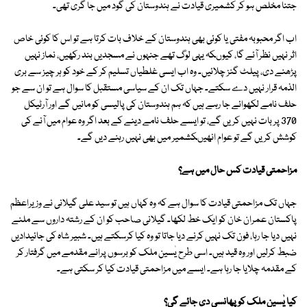
جتنا مخلص ہو کر کشمیری قیادت نے ہندوستان کی گود میں جا گری تھی۔
اب اگر محبوبہ مفتی یا کوئی بھی ہندوستان کے خلاف بات کرتا ہے تو اس کا کوئی خاص
اثر نہیں نظر آئے گا، کیوںکہ یہی لوگ تھے جنہوں نے مسجدیں بند رکھیں، نماز نہیں
پڑھنے دی، پیلٹ گنز چلائیں۔ وہ اب ایسی غلطیاں تسلیم کر کے خود کو ہر چیز سے بری
الذمہ قرار نہیں دے سکتے۔ جہاں تک ان کے سیاسی مستقبل کا سوال ہے تو ان سے جو
حلف نامے لکھوائے جا رہے ہیں کہ ہم ہندوستان کی پالیسی کو مانیں گے اور آرٹیکل
370 پر بات نہیں کریں گے، تو ایسے حلف نامے دینے کے بعد اگر وہ عوام میں آنے کی
کوشش کریں گے تو عوام انھیںکشمیر میں بھی نہیں رہنے دیں گے۔
مزاحمتی قیادت کس حال میں ہے؟
جہاں تک مزاحمتی قیادت کا سوال ہے کہ وہ کہاں ہیں تو سید علی گیلانی نے وزیراعظم
پاکستان عمران خان کو ایک خط لکھا۔ گیلانی صاحب کو ان کے رشتہ داروں سے ملنے
نہیں دیا جا رہا، فون تک نہیں کرنے دیا جاتا تو وہ کیا کرسکتے ہیں۔ شبیر شاہ کی جائیدادیں
ضبط کرلیں اور وہ قید ہیں۔ اسی طرح یٰسین ملک کو برسوں پرانے مقدمے میں گرفتار کر
کے مقدمہ چلایا جا رہا ہے۔ ایسے میں مزاحمتی قیادت کیا کر سکتی ہے۔
کیا یٰسین ملک کو پھانسی دی جائے گی؟