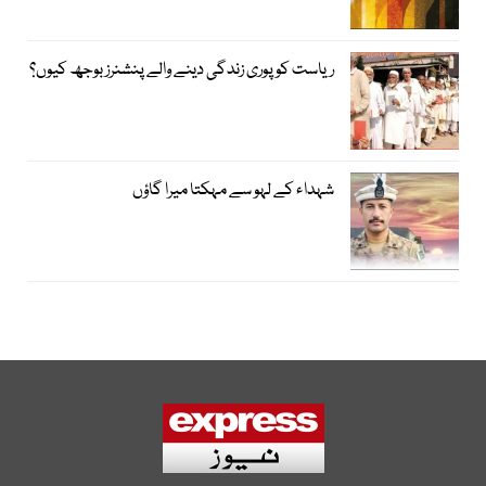
ریاست کو پوری زندگی دینے والے پنشنرز بوجھ کیوں؟
شہداء کے لہو سے مہکتا میرا گاؤں