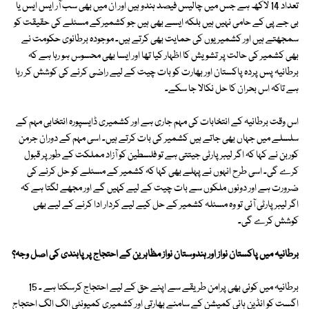
تعداد 14 لاکھ ہے جس میں چالیس فیصد ہندو ہیں اور ان میں بھی سب آر ایس ایس یا
بی جے پی کے حامی نہیں ہیں بلکہ ایسے بھی ہیں جو کشمیرکے مسئلے کی حقیقت کو
سمجھتے ہیں اور کشمیریوں کی حمایت بھی کرتے ہیں۔ موجودہ برطانوی حکومت نے
بھی کشمیر کی حالت پر تشویش کا اظہار کیا تھا اور ایسا بھی محسوس ہو رہا ہے کہ
برطانیہ پس پردہ پاکستان اور بھارت کو بات چیت کے لیے راضی کرنے کی کوشش کر رہا
ہے تاکہ اس بحران کا حل نکالا جا سکے۔
اس وقت برطانیہ کے انتخابات کی مہم جاری ہے اور کشمیری ڈایسپورہ انتخابی مہم کے
سلسلے میں جہاں بھی جاتے ہیں کشمیر کی بات کرتے ہیں۔ اسی مہم کے دوران جرمن
کوربن نے کہا کہ اگر لیبر پارٹی جیتتی ہے تو فلسطین کو آزاد مملکت کے طور پر قبول
کرے گی۔ اسی طرح انہوں نے پہلے بھی کہا کہ کشمیر کے مسئلے کو حل کرنے کی
ضرورت ہے اور دونوں ملکوں سے بات چیت کے لیے کہیں گے اور مجھے لگتا ہے کہ
اگر لیبرپارٹی آئی تو وہ مسئلہ کشمیر کے حل کیے لیے کردار ادا کرنے کے لیے بھی
کوشش کرے گی۔
برطانیہ میں پاکستان نواز اور ہندوستان نواز مظاہرین کے احتجاج پر پابندی کی اصل وجہ؟
برطانیہ میں کوئی بھی پرامن طریقے سے اپنے حق کے لیے احتجاج کرسکتا ہے ۔ 15
اگست کو انڈین ہائی کمیشن کے سامنے بھارتی اور کشمیری کمیونٹی الگ الگ احتجاج