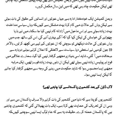
سیاست میں فٹ نہیں ہوں۔ میں ویمن کمیشن سے بھی بہت پہلے استعفیٰ دینا چاہتی
تھی لیکن حکومت چاہ رہی تھی کہ میں تین سال مکمل کروں۔
ویمن کمیشن ایک خودمختار ادارہ ہے جہاں عورتوں اور انسانوں کے حقوق کی بات ہوتی
ہے لیکن وہاں کے حالات میں کام کرنا بہت مشکل ہے کیوںکہ وہاں سیاسی مداخلت
بہت زیادہ ہوتی ہے اور اس ماحول میں آزادانہ کام نہیں کیا جا سکتا۔ میں نے بارہا
چھوڑنے کی خواہش کی لیکن کہا گیا کہ آگے بہتری آئے گی، اس کے ساتھ جب میں
وہاں عورتوں کی حالت دیکھتی تو سوچتی کہ ان عورتوں کے لیے ہی کچھ کر لوں۔ بالآخر
19 جون کو میں نے استعفیٰ دیا، سیاست سے لاتعلقی کا اعلان کرتے ہوئے دوبارہ سے
صحافت میں آ گئی۔ شاید اسی بنیاد پر مجھے گرفتار نہیں کیا گیا۔ ہمارے علاقے میں
فوج اور پولیس زیادہ نہیں ہوتی تھی لیکن ان دنوں بہت زیادہ فورسز تھیں، ایک مرتبہ
مجھے ایسا محسوس ہوا کہ شاید حکومت میں رہنے کی وجہ سے مجھے گرفتار کیا جائے
گا لیکن ایسا نہیں ہوا۔
لاک ڈاؤن کے بعد کشمیری پاکستانسے کیا چاہتے تھے؟
کشمیریوں کو پتا ہے کہ دنیا میں کشمیر کی بات کرنے والا صرف پاکستان ہی ہے اور
وہی ان کی تحریک کی حمایت بھی کرتا ہے۔ ایک بات پھیلائی گئی کہ کشمیری چاہتے
ہیں کہ پاکستان حملہ کرے، حقیقت یہ ہے کہ عام لوگ ایسا نہیں سوچتے کیوںکہ