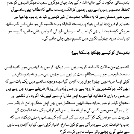
ہندوستانی حکومت کے حالیہ اقدام کے بعد جہاں ڈوگروں سمیت دیگر اقلیتوں کو عدم
تحفظ محسوس ہو رہا ہے وہیں جموں کو الگ ریاست بنانے کا مطالبہ بھی سامنے آیا
ہے۔ عین ممکن ہے کہ یہ مطالبہ ہندوستان کے کہنے پر کیا جا رہا ہو۔ بھاجپا نے
ہندوازم کو فروغ دیا اور اس بنیاد پر ریاست کو فرقہ وارانہ تقسیم کی ہوا ملی۔ اس کے ساتھ
امریکی کونسلیٹ نے بھی کہا ہے کہ اسرائیلی طرز کی کالونیاں بنائی جائیںاگر ایسا ہوا
توریاست مزید چھوٹے ٹکڑوں میں تقسیم ہوتی چلی جائے گی۔
ہندوستان کو کیسے جھکایا جاسکتا ہے؟
کشمیری جن حالات کا سامنا کر رہے ہیں اسے دیکھ کر میں یہ کہہ رہی ہوں کہ یہ ایسی
باہمت قوم ہے جو ایسے مظالم سات دہائیوں سے جھیل رہی ہے ورنہ ہندوستان نے
کوئی ایسا حربہ نہیں چھوڑا جو ان پر نہ آزمایا گیا ہو۔ موجودہ سانحے میں ایک بات ہے کہ
ابھی تک جو کشمیریوں کا رویہ ہے اور جس پُرامن اور پُروقار طریقے سے وہ چل رہے ہیں
اور جس بردباری کا مظاہرہ کیا ہے وہ اپنی مثال آپ ہے کیوںکہ اگر وہ باہر نکلتے اور
احتجاج کرتے تو خون خرابہ ہوتا۔ انھیں مستقبل میں بھی اپنی جنگ پرامن طریقے سے
لڑنے ہوگی جس میں کسی کی جان نہ جائے۔ اس قوم کو اب ایک متحد قیادت کی
ضرورت ہے جو تحریک کو آگے بڑھانے کے لیے کام کرے۔ اب یہ بھی دیکھنا ہے کہ
جب یہ قیادت جیل سے باہر آتی ہے تو کون سا رخ اختیار کرتی ہے، کیا وہ آزادی پسندوں
سے ملے گی یا پہلے والی سیاست ہی کرے گی؟