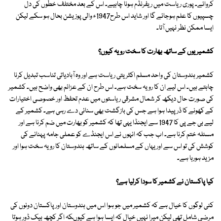
کروائے۔ پوری ریاست میں ریفرنڈم ہونا چاہیے۔ اس کے بعد مختلف خطوں کی دل
چسپیوں کا علم ہوجائے گا اور شاید اس طرح1947ء والی پوزیشن بحال ہو سکے لیکن
ایسا ممکن نظر نہیں آتا۔
کشمیریوں کے ساتھ بھارت کا سخت رویہ کیوں؟
کشمیر ہندوستان کی واحد مسلم اکثریتی ریاست ہے اور وہ آبادیاتی تناسب تبدیل کرنا
چاہتے ہیں۔ اس لیے ان کا رویہ سخت ہے۔ اس طرح ان کے عزائم بھی واضح ہیں۔ کشمیر
کی صورت حال دیکھ کر شمال مشرقی ریاستوں میں عدم تحفظ اور خصوصی اختیارات
کے کھونے کا ڈر پیدا ہوا ہے جس کی بازگشت بھی سنائی دے رہی ہے۔ کشمیر کے
لیے بی جے پی کا 1947 سے ایجنڈا یہی تھا کہ کشمیر کو بھارت میں ضم کرنا ہے اور
مسئلہ ختم کرنا ہے۔ اب جب کہ انہوں نے اس ایجنڈے کو عملی جامہ پہنانے کی
کوشش کی تو اس سے اور یہاں کے مسلمانوں کے ساتھ ہندوستان کا رویہ سخت ہوا اور
مزید ہورہا ہے۔
کیا پاکستان نے کشمیر کا سودا کرلیا ہے؟
کئی لوگوں کا خیال ہے کہ کشمیر میں جو ہوا اس میں ہندوستان اور پاکستان دونوں کی
مرضی شامل تھی لیکن میرا نہیں خیال کہ ایسا ہوا ہے کیوںکہ اگر کچھ بیک ڈور ہوتا