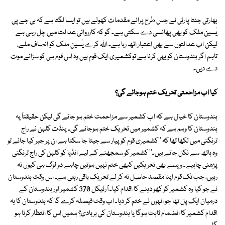
بھارتی جنتا پارٹی نے جس طرح پرانے مقدمات کھولے ہیں تو ایسا لگتا ہے کہ بی جے پی
یٰسین ملک کو بھی پھانسی دے سکتی ہے۔ گو کہ کارروائی عدالت میں چل رہی ہے
لیکن اب عدالتوں سے بھی اعتبار اٹھ رہا ہے۔ اللہ کرے یٰسین ملک کو انصاف ملے،
تاہم اگر ہندوستان کو یہی کرنا ہے توکشمیری ایک قوم ہیں وہ اس قوم ہی کو سزائے موت
دے دیں۔
کیا اب مزاحمتی تحریک ختم ہوجائے گی؟
ہندوستان کا خیال ہے کہ اب کشمیر سے مزاحمت ختم ہو جائے گی لیکن حقیقتاً یہ
ہندوستان کا وہم ہے کہ کشمیر میں تحریک ختم ہوجائے گی۔ پنڈت کلہن نے راج
ترنگنی میں لکھا تھا کہ ''کشمیری قوم کو پیار سے جیتا جا سکتا ہے ان پر جبر کیا جائے تو
وہ ہاتھ سے نکل جاتے ہیں۔'' کشمیر کو سمجھنے کے لیے انڈیا کو کلہن کی راج ترنگنی
پڑھنی چاہیے۔ ویسے بھی تحریکیں کبھی ختم نہیں ہوتیں چاہے دو لوگ ہی کیوں نہ
رہیں، جب تک قوم اپنا مقصد حاصل نہ کر لے تحریک باقی رہتی ہے۔ اس وقت ہندوستان
نے جو کیا وہ کشمیر کو کھو دینے کا اقدام کیا۔ آرٹیکل 370 کشمیر اور ہندوستان کے
درمیان ایک پل تھا جو انہوں نے ختم کر دیا۔ اب وقت فیصلہ کرے گا کہ ہندوستان کا یہ
اقدام کشمیر کا انضمام ثابت ہوگا یا ہندوستان کی بربادی؟ ہمیں اس کا انتظار کرنا ہو