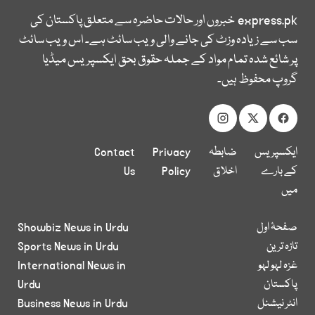
express.pk
خبروں اور حالات حاضرہ سے متعلق پاکستان کی
سب سے زیادہ وزٹ کی جانے والی ویب سائٹ ہے۔ اس ویب سائٹ
پر شائع شدہ تمام مواد کے جملہ حقوق بحق ایکسپریس میڈیا
گروپ محفوظ ہیں۔
ایکسپریس
ضابطہ
Privacy
Contact
کے بارے
اخلاق
Policy
Us
میں
صفحۂ اول
Showbiz News in Urdu
تازہ ترین
Sports News in Urdu
غزہ لہو لہو
International News in
پاکستان
Urdu
انٹر نیشنل
Business News in Urdu