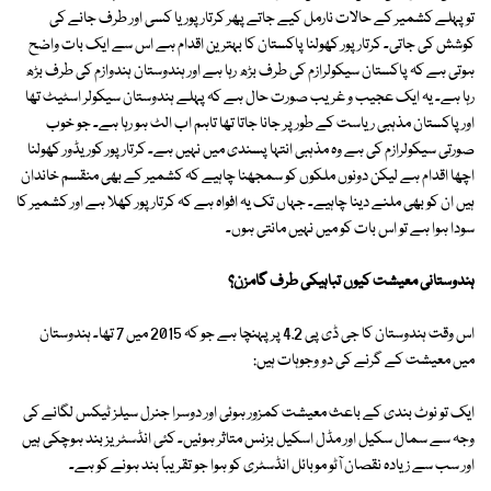
تو پہلے کشمیر کے حالات نارمل کیے جاتے پھر کرتارپور یا کسی اور طرف جانے کی
کوشش کی جاتی۔ کرتارپور کھولنا پاکستان کا بہترین اقدام ہے اس سے ایک بات واضح
ہوتی ہے کہ پاکستان سیکولرازم کی طرف بڑھ رہا ہے اور ہندوستان ہندوازم کی طرف بڑھ
رہا ہے۔ یہ ایک عجیب و غریب صورت حال ہے کہ پہلے ہندوستان سیکولر اسٹیٹ تھا
اور پاکستان مذہبی ریاست کے طور پر جانا جاتا تھا تاہم اب الٹ ہو رہا ہے۔ جو خوب
صورتی سیکولرازم کی ہے وہ مذہبی انتہا پسندی میں نہیں ہے۔ کرتارپور کوریڈور کھولنا
اچھا اقدام ہے لیکن دونوں ملکوں کو سمجھنا چاہیے کہ کشمیر کے بھی منقسم خاندان
ہیں ان کو بھی ملنے دینا چاہیے۔ جہاں تک یہ افواہ ہے کہ کرتارپور کھلا ہے اور کشمیر کا
سودا ہوا ہے تو اس بات کو میں نہیں مانتی ہوں۔
ہندوستانی معیشت کیوں تباہیکی طرف گامزن؟
اس وقت ہندوستان کا جی ڈی پی 4.2 پر پہنچا ہے جو کہ 2015 میں 7 تھا۔ ہندوستان
میں معیشت کے گرنے کی دو وجوہات ہیں:
ایک تو نوٹ بندی کے باعث معیشت کمزور ہوئی اور دوسرا جنرل سیلز ٹیکس لگانے کی
وجہ سے سمال سکیل اور مڈل اسکیل بزنس متاثر ہوئیں۔ کئی انڈسٹریز بند ہوچکی ہیں
اور سب سے زیادہ نقصان آٹو موبائل انڈسٹری کو ہوا جو تقریباً بند ہونے کو ہے۔