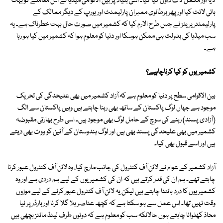
لایا اور مکمل لاک ڈاؤن کیا گیا۔ اسی بنیاد پر بین الاقوامی میڈیا نے اس معاملے کو بہت
ہائی لائٹ کیا اور پھر برطانوی ممبران پارلیمنٹ اور یورپ کے دیگر ممالک کے
پارلیمنٹریرینز نے جس طرح الارم کیا کہ کشمیر میں صورت حال بہت خطرناک ہے۔ یہ
سب میڈیا کی بدولت ہی ممکن ہوسکا اور دنیا کو معلوم ہوا کہ کشمیر میں کیا ہو رہا
ہے۔
کشمیریوں کو کیا کرناچاہیے؟
بین الاقوامی سطح پر دنیا کو معلوم ہے کہ آزاد کشمیر میں بھی علیحدگی کی تحریک
موجود ہے جہاں لوگ پاکستان کے ساتھ بھی رہنا چاہتے ہیں وہیں پاکستان سے الگ
(آزادی پسند) رہنے کی سوچ کے حامل لوگ بھی موجود ہیں۔ اسی طرح بھارتی مقبوضہ
کشمیر میں بھی علیحدگی پسند بھی ہیں اور لوگ ہندوستان کے آئین کو ووٹ بھی دیتے
ہیں اور اسے قبول بھی کیا۔
آزاد کشمیر کے عوام نے لائن آف کنٹرول کی جانب مارچ کیا، وہ لائن آف کنٹرول عبور کرنا
چاہتے تھے۔ ہم ان کی قدر کرتے ہیں کہ ان کی کشمیریوں کے لیے ہم دردی ہے اور وہ
کشمیریوں کا درد بانٹنا چاہتے ہیں لیکن یہ لائن آف کنٹرول عبور کرنے کے لیے موزوں
وقت نہیں تھا۔ اس عمل سے ہو سکتا ہے کہ کچھ عناصر ہلا گلا کرنا اور بارڈر پر نیا
محاذ کھلوانا چاہتے ہوں حالانکہ سب کو معلوم ہے کہ دونوں طرف لینڈ مائنز بچھی ہیں