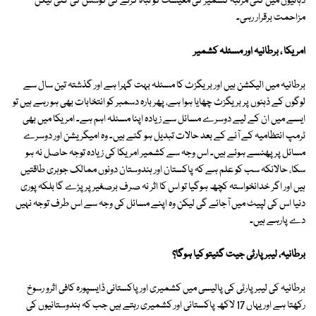
دہائیوں میں کئی مرتبہ کشمیر کی معیشت کو تباہ کرنے کی کوشش کی گئی لیکن
مزاحمت برقرار رہی۔
امریکا ، برطانیہ اور مسئلہ کشمیر
برطانیہ میں الیکشن ہیں اور بریگزٹ کا مسئلہ بہت گہرا ہے اور گذشتہ تین سال سے
لوگوں کے ذہنوں پر بریگزٹ چھایا ہوا ہے، پھر بارہ دسمبر کو انتخابات بھی ہو رہے ہیں تو
ایسے میں ان کے لیے دوسرے مسائل سے زیادہ اپنا مسئلہ اہم ہے۔ امریکا میں بھی
ٹرمپ انتظامیہ کے آنے کے بعد حالات تبدیل ہو گئے ہیں۔ وہ امیگریشن اور دوسرے
مسائل پر پھنسے ہوئے ہیں۔ اس وجہ سے کشمیر امریکا کی زیادہ توجہ حاصل نہ ہو
سکا، حالانکہ سب کو علم ہے کہ پاکستان اور ہندوستان دونوں ممالک جوہری طاقتیں
ہیں اور اگر خدانخواستہ کچھ ہوگیا تو اس کا اثر نہ صرف برصغیر پر پڑے گا بلکہ پوری
دنیا اس کی لپیٹ میں آجائے گی لیکن وہ اپنے مسائل کی وجہ سے اس طرف توجہ نہیں
دے پارہے ہیں۔
برطانیہ، لیبرپارٹی جیت گئیتو کیا ہوگا؟
برطانیہ کی لیبر پارٹی کی پالیسی میں کشمیری اور پاکستانی ڈایسپورہ کافی اثرو رسوخ
رکھتا ہے اور یہاں 17 لاکھ پاکستانی اور کشمیری رہتے ہیں جب کہ ہندوستانیوں کی