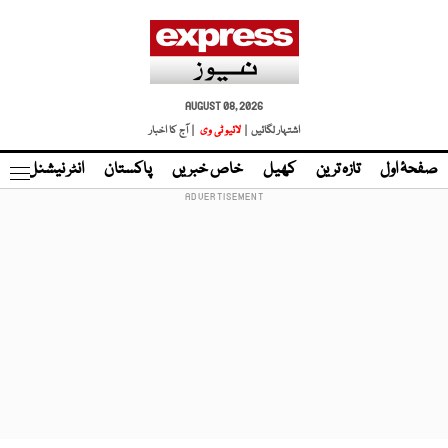
AUGUST 08, 2026
اشتہار لگائیں |
لائیو ٹی وی
| آج کا اخبار
صفحۂ اول
تازہ ترین
کھیل
خاص خبریں
پاکستان
انٹر نیشنل
ٹا