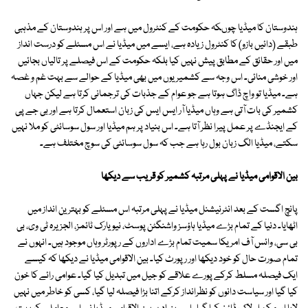
ہندوستان کا میڈیا چوںکہ حکومت کے کنٹرول میں ہے اور اس پر ہندوستان کے مذہبی
طبقے (دائیں بازو) کا کنٹرول زیادہ ہے، ایسے میں میڈیا نے اس مسئلے کو درست انداز
میں اور حقائق کے مطابق پیش نہیں کیا بلکہ حکومت کے اس فیصلے پر تالیاں بجائیں
اور خوشی منائی۔ اس وجہ سے کشمیریوں میں بھی میڈیا کے حوالے سے بہت غم و غصہ
ہے۔ میڈیا تو واچ ڈاگ ہوتا ہے جو عوام کے جذبات کی ترجمانی کرتا ہے لیکن جہاں
کشمیر کی بات آتی ہے وہاں میڈیا آر ایس ایس کی زبان استعمال کرتا ہے اور بی جے پی
کے ایجنڈے پر عمل پیرا نظر آتا ہے۔ اس بنیاد پر ہم میڈیا اور سول سوسائٹی کو ملا نہیں
سکتے، میڈیا الگ زبان بول رہا ہے جب کہ سول سوسائٹی کی سوچ مختلف ہے۔
بین الاقوامی میڈیا نے پہلی مرتبہ کشمیر کو قریب سے دیکھا
پانچ اگست کے بعد انٹرنیشنل میڈیا نے پہلی مرتبہ اس مسئلے کو بہترین انداز میں
اٹھایا۔ دنیا کے تمام بڑے میڈیا ہاؤسز واشنگٹن پوسٹ، نیویارک ٹائمز، الجزیرہ ٹی وی، بی
بی سی، وائس آف امریکا سمیت تمام بڑے اداروں کے رپورٹر وہاں موجود ہیں۔ انہوں نے
تمام صورت حال کو خود دیکھا اور رپورٹ کیا۔ بین الاقوامی میڈیا نے دیکھا کہ کیسے
ایک فیصلہ مسلط کرکے پورے علاقے کو جیل میں تبدیل کیا گیا۔ عوامی رائے کا خون
کیا گیا اور سیاست دانوں کو نظرانداز کرکے اتنا بڑا فیصلہ لیا گیا، کسی کو خاطر میں نہیں