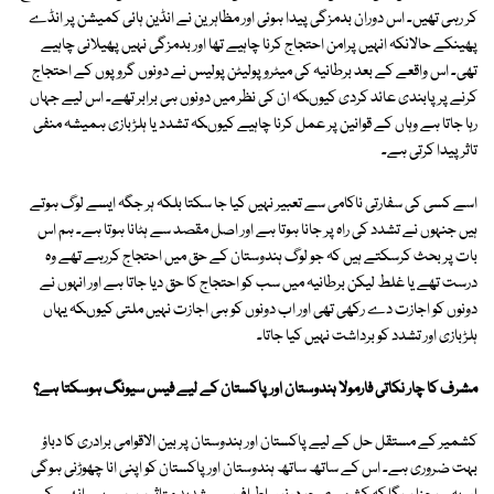
کر رہی تھیں۔ اس دوران بدمزگی پیدا ہوئی اور مظاہرین نے انڈین ہائی کمیشن پر انڈے
پھینکے حالانکہ انہیں پرامن احتجاج کرنا چاہیے تھا اور بدمزگی نہیں پھیلانی چاہیے
تھی۔ اس واقعے کے بعد برطانیہ کی میٹروپولیٹن پولیس نے دونوں گروپوں کے احتجاج
کرنے پر پابندی عائد کردی کیوںکہ ان کی نظر میں دونوں ہی برابر تھے۔ اس لیے جہاں
رہا جاتا ہے وہاں کے قوانین پر عمل کرنا چاہیے کیوںکہ تشدد یا ہلڑبازی ہمیشہ منفی
تاثر پیدا کرتی ہے۔
اسے کسی کی سفارتی ناکامی سے تعبیر نہیں کیا جا سکتا بلکہ ہر جگہ ایسے لوگ ہوتے
ہیں جنہوں نے تشدد کی راہ پر جانا ہوتا ہے اور اصل مقصد سے ہٹانا ہوتا ہے۔ ہم اس
بات پر بحث کرسکتے ہیں کہ جو لوگ ہندوستان کے حق میں احتجاج کررہے تھے وہ
درست تھے یا غلط لیکن برطانیہ میں سب کو احتجاج کا حق دیا جاتا ہے اور انہوں نے
دونوں کو اجازت دے رکھی تھی اور اب دونوں کو ہی اجازت نہیں ملتی کیوںکہ یہاں
ہلڑبازی اور تشدد کو برداشت نہیں کیا جاتا۔
مشرف کا چار نکاتی فارمولا ہندوستان اور پاکستان کے لیے فیس سیونگ ہوسکتا ہے؟
کشمیر کے مستقل حل کے لیے پاکستان اور ہندوستان پر بین الاقوامی برادری کا دباؤ
بہت ضروری ہے۔ اس کے ساتھ ساتھ ہندوستان اور پاکستان کو اپنی انا چھوڑنی ہوگی