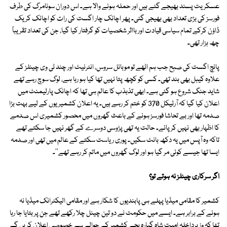
عسکریت پسند بھیجے گئے ہیں اور حملہ ہونے والا ہے۔ اس دوران سونامرگ کی طرف
فورسز کی بڑی تعداد بھی بھیجی گئی۔ پھر اچانک چار اگست کی رات کو اچانک کریک
ڈاؤن کرکے تمام سیاسی قیادت اور بااثر شخصیات کو گرفتار کیا گیا، جن کی تعداد تقریباً
چھ ہزار تھی۔
پانچ اگست کی صبح جب ہم اٹھے تو موبائل سروس، انٹرنیٹ اور چند ٹی وی چینلز کے
علاوہ کیبل بھی بند تھی۔ کسی کو کچھ پتا نہیں تھا کیا ہو رہا ہے، لوگ سوچ رہے تھے
شاید جنگ شروع ہو گئی ہے۔ ابھی تذبذب کا عالم ہی تھا کہ اچانک پارلیمنٹ میں
اعلان کیا گیا کہ آرٹیکل 370 کو ختم کر رہے ہیں۔ یہ اعلان کشمیریوں کے لیے بہت بڑا
صدمہ تھا اور بے تحاشا فورسز ہونے کے باعث گھروں میں محصور کشمیری اس صدمے
کا اظہار بھی نہیں کر پائے۔ حالت یہ تھی پڑوسی دوسرے کے گھر نہیں جا سکتے تھے
تاکہ وہ آپس میں یہ دکھ بانٹ سکیں۔ پوری ریاست سکتے کے عالم میں تھی اور صدمہ
ایسا تھا جیسے کوئی مر گیا ہو اور لوگ گھروں میں ماتم کر رہے تھے''۔
اگر سرکاری چینلز نہ ہوتے تو؟
کشمیر کا مقامی میڈیا پہلے ہی پابندیوں کا شکار ہے اور مقامی الیکٹرانک میڈیا نہ
ہونے کے برابر ہے۔ ایسے میں حکومت نے دو تین چینل چلا رکھے تھے جن پر بتایا جا رہا
تھا کہ وزیرداخلہ امیت شاہ گیارہ بجے کشمیر کے حوالے سے خصوصی اعلان کریں گے