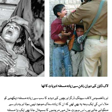
لاک ڈاؤن کے دوران راشن سے زیادہ مسئلہ ادویات کا تھا
اور بالخصوص لائف سیونگ ڈرگز اور بچوں کے دودھ کا سب سے زیادہ مسئلہ دیکھنے کو
ملا۔ اس کی ایک وجہ یہ بھی تھی کہ ان کا زیادہ سٹاک موجود نہیں ہوتا اور وہ باہر سے
منگوائے جاتے ہیں۔ اس صورت حال میں مریضوں کا ہسپتال جانا بھی ایک بڑا مسئلہ