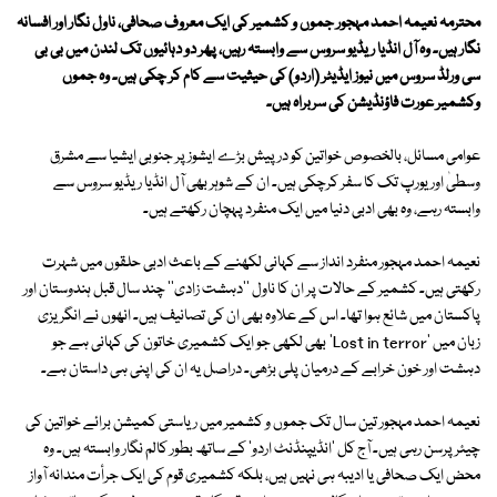
محترمہ نعیمہ احمد مہجور جموں و کشمیر کی ایک معروف صحافی، ناول نگار اور افسانہ
نگار ہیں۔ وہ آل انڈیا ریڈیو سروس سے وابستہ رہیں، پھر دو دہائیوں تک لندن میں بی بی
سی ورلڈ سروس میں نیوز ایڈیٹر (اردو) کی حیثیت سے کام کر چکی ہیں۔ وہ جموں
وکشمیر عورت فاؤنڈیشن کی سربراہ ہیں۔
عوامی مسائل، بالخصوص خواتین کو درپیش بڑے ایشوز پر جنوبی ایشیا سے مشرق
وسطیٰ اور یورپ تک کا سفر کرچکی ہیں۔ ان کے شوہر بھی آل انڈیا ریڈیو سروس سے
وابستہ رہے، وہ بھی ادبی دنیا میں ایک منفرد پہچان رکھتے ہیں۔
نعیمہ احمد مہجور منفرد انداز سے کہانی لکھنے کے باعث ادبی حلقوں میں شہرت
رکھتی ہیں۔ کشمیر کے حالات پر ان کا ناول ''دہشت زادی'' چند سال قبل ہندوستان اور
پاکستان میں شائع ہوا تھا۔ اس کے علاوہ بھی ان کی تصانیف ہیں۔ انھوں نے انگریزی
زبان میں 'Lost in terror' بھی لکھی جو ایک کشمیری خاتون کی کہانی ہے جو
دہشت اور خون خرابے کے درمیان پلی بڑھی۔ دراصل یہ ان کی اپنی ہی داستان ہے۔
نعیمہ احمد مہجور تین سال تک جموں و کشمیر میں ریاستی کمیشن برائے خواتین کی
چیئرپرسن رہی ہیں۔ آج کل 'انڈیپنڈنٹ اردو' کے ساتھ بطور کالم نگار وابستہ ہیں۔ وہ
محض ایک صحافی یا ادیبہ ہی نہیں ہیں، بلکہ کشمیری قوم کی ایک جرأت مندانہ آواز