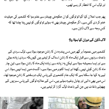
اور لوگ اس کا انتظار کر رہے تھے۔
پھر جب اعلان کیا گیا تو لوگوں کو ان حکومتی چینلز سے علم ہوا کہ کشمیر کی حیثیت
ختم کر دی گئی ہے۔ اگر حکومتی چینلز بھی نہ ہوتے تو لوگوں کو نہیں پتا چلنا تھا کہ
کس وجہ سے لاک ڈاؤن ہے۔
لاک ڈاؤن کے دوران کیا ہوتا رہا؟
کشمیر میں عموماً ہر گھر میں دس پندرہ دن کا راشن موجود ہوتا ہے۔ لوگ سردی کے
باعث سردیوں سے قبل ایک ماہ کا راشن اسٹاک کر لیتے ہیں کیوںکہ سردی زیادہ ہوتی
ہے اور ایسا ہمیشہ ہوتا ہے لیکن یہ زیادہ سے زیادہ ایک ماہ کا راشن ہوتا ہے۔ تین چار
ماہ کا راشن کوئی نہیں رکھتا اور ایسا اکتوبر میں ہوتا ہے۔ اگست میں ایسا نہیں ہوتا، اس
لیے یہ کہا جا سکتا ہے کہ ایک عام کشمیری کے پاس ایک دو ہفتے کا راشن موجود تھا۔
اس میں بھی دالیں اور چاول وغیرہ ہوتے ہیں۔ اس کے علاوہ لوگوں کے پاس سبزیوں کے
چھوٹے باغات ہیں جن کے باعث لوگ گزارا کر لیتے ہیں۔