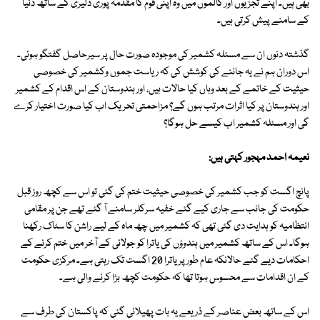
بھی ہیں۔ اپنے تجزیوں اور کالموں میں وہ اپنی قوم کا مقدمہ پوری دلیری کے ساتھ دنیا
کے سامنے پیش کرتی ہیں۔
گذشتہ دنوں ان سے مسئلہ کشمیر کی موجودہ صورت حال پر سیرحاصل گفتگو ہوئی۔
اس دوران ہم نے یہ جاننے کی کوشش کی کہ ریاست جموں وکشمیر کی خصوصی
حیثیت کے خاتمے کے بعد وہاں کیا حالات ہیں، اور ہندوستان کے اس اقدام کے کشمیر
اور ہندوستان پر کیا اثرات مرتب ہوں گے؟ مزاحمتی تحریک اب کیا صورت اختیار کرے
گی اور مسئلہ کشمیر اب کیسے حل ہوگا؟
نعیمہ احمد مہجور کہتی ہیں:
پانچ اگست کو جب کشمیر کی خصوصی حیثیت ختم کی گئی تو اس سے کچھ روز قبل
حکومت کی جانب سے جاری کیے گئے خفیہ سرکلر سامنے آ گئے تھے جن پر مقامی
انتظامیہ کو ہدایت دی گئی تھی کہ کشمیر میں چھ ماہ کے لیے راشن کا سٹاک رکھنا
ہوگا۔ اس کے ساتھ کشمیر میں ہندوؤں کی یاترا کو جولائی کے آخر میں ختم کرنے کے
احکامات دیے گئے حالانکہ عام طور پر یاترا 20 اگست تک رہتی ہے۔ مرکزی حکومت
کے ان اقدامات سے محسوس ہوتا تھا کہ حکومت کچھ بڑا کرنے والی ہے۔
اس کے ساتھ بعض عناصر کے ذریعے یہ بات پھیلائی گئی کہ پاکستان کی طرف سے