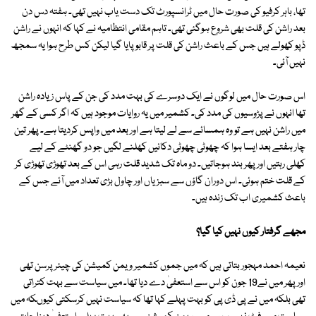
تھا، باہر کرفیو کی صورت حال میں ٹرانسپورٹ تک دست یاب نہیں تھی۔ ہفتہ دس دن
بعد راشن کی قلت بھی شروع ہوگئی تھی۔ تاہم مقامی انتظامیہ نے کہا کہ انہوں نے راشن
ڈپو کھولے ہیں جس کے باعث راشن کی قلت پر قابو پایا گیا لیکن کس طرح ہوا یہ سمجھ
نہیں آئی۔
اس صورت حال میں لوگوں نے ایک دوسرے کی بہت مدد کی جن کے پاس زیادہ راشن
تھا انہوں نے پڑوسیوں کی مدد کی۔ کشمیر میں یہ روایات موجود ہیں کہ اگر کسی کے گھر
میں راشن نہیں ہے تو وہ ہمسائے سے لے لیتا ہے اور بعد میں واپس کردیتا ہے۔ پھر تین
چار ہفتے بعد ایسا ہوا کہ چھوٹی چھوٹی دکانیں کھلنے لگیں جو دو گھنٹے کے لیے
کھلی رہتیں اور پھر بند ہوجاتیں۔ دو ماہ تک شدید قلت رہی اس کے بعد تھوڑی تھوڑی کر
کے قلت ختم ہوئی۔ اس دوران گاؤں سے سبزیاں اور چاول بڑی تعداد میں آئے جس کے
باعث کشمیری اب تک زندہ ہیں۔
مجھے گرفتار کیوں نہیں کیا گیا؟
نعیمہ احمد مہجور بتاتی ہیں کہ میں جموں کشمیر ویمن کمیشن کی چیئرپرسن تھی
اور پھر میں نے19 جون کو اس سے استعفیٰ دے دیا تھا۔ میں سیاست سے بہت کتراتی
تھی بلکہ میں نے پی ڈی پی کو بہت پہلے کہا تھا کہ سیاست نہیں کرسکتی کیوںکہ میں