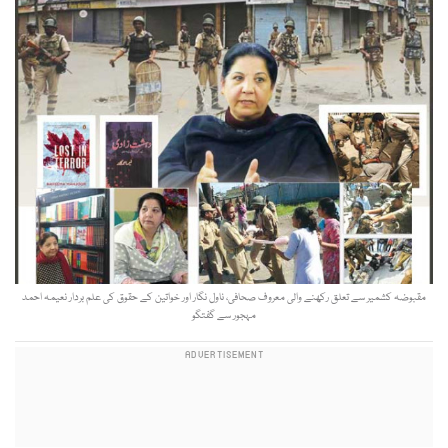
مقبوضہ کشمیر سے تعلق رکھنے والی معروف صحافی، ناول نگار اور خواتین کے حقوق کی علم بردار نعیمہ احمد
مہجور سے گفتگو