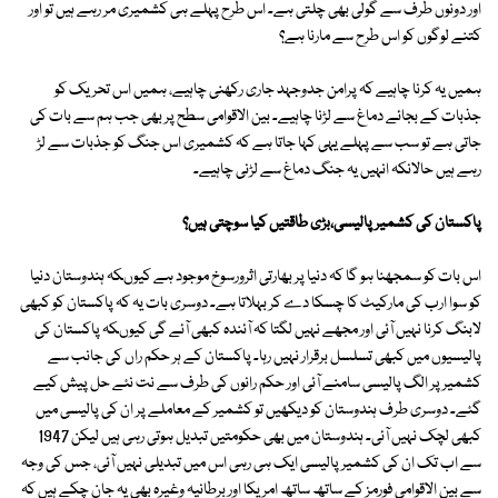
اور دونوں طرف سے گولی بھی چلتی ہے۔ اس طرح پہلے ہی کشمیری مر رہے ہیں تو اور
کتنے لوگوں کو اس طرح سے مارنا ہے؟
ہمیں یہ کرنا چاہیے کہ پرامن جدوجہد جاری رکھنی چاہیے، ہمیں اس تحریک کو
جذبات کے بجائے دماغ سے لڑنا چاہیے۔ بین الاقوامی سطح پر بھی جب ہم سے بات کی
جاتی ہے تو سب سے پہلے یہی کہا جاتا ہے کہ کشمیری اس جنگ کو جذبات سے لڑ
رہے ہیں حالانکہ انہیں یہ جنگ دماغ سے لڑنی چاہیے۔
پاکستان کی کشمیرپالیسی،بڑی طاقتیں کیا سوچتی ہیں؟
اس بات کو سمجھنا ہو گا کہ دنیا پر بھارتی اثرورسوخ موجود ہے کیوںکہ ہندوستان دنیا
کو سوا ارب کی مارکیٹ کا چسکا دے کر بہلاتا ہے۔ دوسری بات یہ کہ پاکستان کو کبھی
لابنگ کرنا نہیں آئی اور مجھے نہیں لگتا کہ آئندہ کبھی آئے گی کیوںکہ پاکستان کی
پالیسیوں میں کبھی تسلسل برقرار نہیں رہا۔ پاکستان کے ہر حکم راں کی جانب سے
کشمیر پر الگ پالیسی سامنے آئی اور حکم رانوں کی طرف سے نت نئے حل پیش کیے
گئے۔ دوسری طرف ہندوستان کو دیکھیں تو کشمیر کے معاملے پر ان کی پالیسی میں
کبھی لچک نہیں آئی۔ ہندوستان میں بھی حکومتیں تبدیل ہوتی رہی ہیں لیکن 1947
سے اب تک ان کی کشمیر پالیسی ایک ہی رہی اس میں تبدیلی نہیں آئی، جس کی وجہ
سے بین الاقوامی فورمز کے ساتھ ساتھ امریکا اور برطانیہ وغیرہ بھی یہ جان چکے ہیں کہ