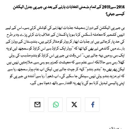
2014 سے2019 کے تمام ضمنی انتخابات ہارنے کے بعد بی جے پی جنرل الیکشن
کیسے جیتی؟
بی جے پی الیکشن کے دوران ہمیشہ جذبات ابھارنے کی کوشش کرتی ہے۔ اس کے لیے
انہیں کشمیر کا معاملہ ڈسکس کرنا ہو یا پاکستان کے خلاف بات کرنی پڑے وہ ہر طرح
کی حد پار کرجاتے ہیں اور جذبات ابھار کر ووٹر کو متاثر کرتے ہیں۔ ہندوستان کے ووٹرز کے
بارے میں گاندھی نے بھی کہا تھا کہ ''ووٹر ایک کراؤڈ ہے اس کراؤڈ کو سمجھ لیں تو یہ
ایک ہی رو میں بہہ جاتے ہیں۔'' اس وقت بی جے پی اس کراؤڈ کو ہندو مذہب کی روٹی
کھلا رہی ہے حالانکہ اسے علم ہے کہ معیشت کمزور ہو رہی ہے، ملازمتیں نہیں ہیں
لیکن پھر بھی وہ ''ہندو، ہندو'' کہہ کر جیت جاتے ہیں، لیکن اب عام ووٹر سمجھ رہا ہے
کہ اور مزید ہندو روٹی نہیں سینکی جا سکے گی۔ اب شعور آ رہا ہے آئندہ بی جے پی کو
اپنی پالیسی تبدیل کرنا ہو گی یا پھر یہ اقتدار سے ہاتھ دھونا ہوں گے۔