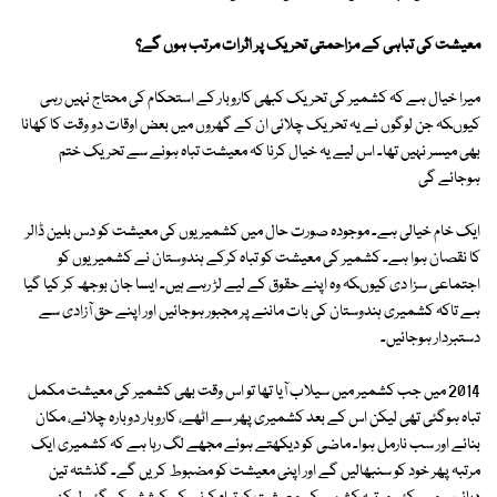
معیشت کی تباہی کے مزاحمتی تحریک پر اثرات مرتب ہوں گے؟
میرا خیال ہے کہ کشمیر کی تحریک کبھی کاروبار کے استحکام کی محتاج نہیں رہی
کیوںکہ جن لوگوں نے یہ تحریک چلائی ان کے گھروں میں بعض اوقات دو وقت کا کھانا
بھی میسر نہیں تھا۔ اس لیے یہ خیال کرنا کہ معیشت تباہ ہونے سے تحریک ختم
ہوجائے گی
ایک خام خیالی ہے۔ موجودہ صورت حال میں کشمیریوں کی معیشت کو دس بلین ڈالر
کا نقصان ہوا ہے۔ کشمیر کی معیشت کو تباہ کرکے ہندوستان نے کشمیریوں کو
اجتماعی سزا دی کیوںکہ وہ اپنے حقوق کے لیے لڑ رہے ہیں۔ ایسا جان بوجھ کر کیا گیا
ہے تاکہ کشمیری ہندوستان کی بات ماننے پر مجبور ہوجائیں اور اپنے حق آزادی سے
دستبردار ہوجائیں۔
2014 میں جب کشمیر میں سیلاب آیا تھا تو اس وقت بھی کشمیر کی معیشت مکمل
تباہ ہوگئی تھی لیکن اس کے بعد کشمیری پھر سے اٹھے، کاروبار دوبارہ چلائے، مکان
بنائے اور سب نارمل ہوا۔ ماضی کو دیکھتے ہوئے مجھے لگ رہا ہے کہ کشمیری ایک
مرتبہ پھر خود کو سنبھالیں گے اور اپنی معیشت کو مضبوط کریں گے۔ گذشتہ تین