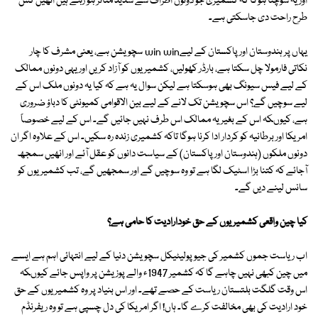
اور یہ سوچنا ہوگا کہ کشمیری جو دونوں اطراف سے شدید متاثر ہو رہے ہیں انھیں کس
طرح راحت دی جاسکتی ہے۔
یہاں پر ہندوستان اور پاکستان کے لیےwin win سچویشن ہے، یعنی مشرف کا چار
نکاتی فارمولا چل سکتا ہے، بارڈر کھولیں، کشمیریوں کو آزاد کریں اور یہی دونوں ممالک
کے لیے فیس سیونگ بھی ہوسکتا ہے لیکن سوال یہ ہے کہ کیا یہ دونوں ملک اس کے
لیے سوچیں گے؟ اس سچویشن تک لانے کے لیے بین الاقوامی کمیونٹی کا دباؤ ضروری
ہے، کیوںکہ اس کے بغیر یہ ممالک اس طرف نہیں جائیں گے۔ اس کے لیے خصوصاً
امریکا اور برطانیہ کو کردار ادا کرنا ہوگا تاکہ کشمیری زندہ رہ سکیں۔ اس کے علاوہ اگر ان
دونوں ملکوں (ہندوستان اور پاکستان) کے سیاست دانوں کو عقل آئے اور انھیں سمجھ
آجائے کہ کتنا بڑا اسٹیک لگا ہے تو وہ سوچیں گے اور سمجھیں گے، تب کشمیریوں کو
سانس لینے دیں گے۔
کیا چین واقعی کشمیریوں کے حق خودارادیت کا حامی ہے؟
اب ریاست جموں کشمیر کی جیو پولیٹیکل سچویشن دنیا کے لیے انتہائی اہم ہے ایسے
میں چین کبھی نہیں چاہے گا کہ کشمیر 1947ء والے پوزیشن پر واپس جائے کیوںکہ
اس وقت گلگت بلتستان ریاست کے حصے تھے۔ اور اس بنیاد پر وہ کشمیریوں کے حق
خود ارادیت کی بھی مخالفت کرے گا۔ ہاں! اگر امریکا کی دل چسپی ہے تو وہ ریفرنڈم