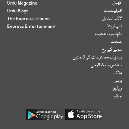
کھیل
Urdu Magazine
انٹرٹینمنٹ
Urdu Blogs
لائف اسٹائل
The Express Tribune
ٹاپ ٹرینڈ
Express Entertainment
دلچسپ و عجیب
صحت
سونے کے نرخ
پیٹرولیم مصنوعات کی قیمتیں
سائنس و ٹیکنالوجی
بلاگ
بزنس
ویڈیوز
جرائم