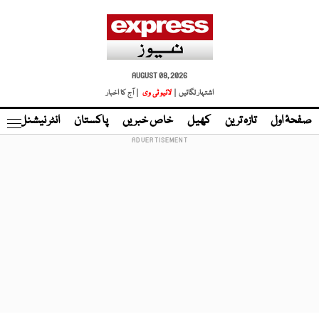
AUGUST 08, 2026
اشتہار لگائیں |
لائیو ٹی وی
| آج کا اخبار
صفحۂ اول
تازہ ترین
کھیل
خاص خبریں
پاکستان
انٹر نیشنل
ٹا