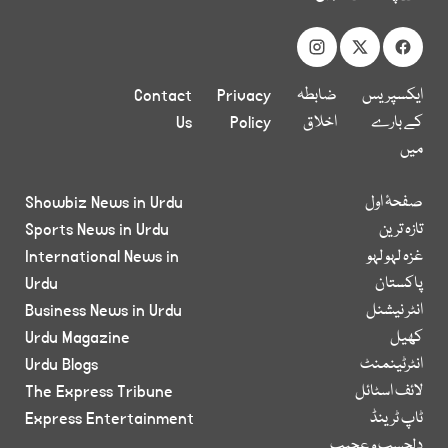
ایکسپریس
ضابطہ
Privacy
Contact
کے بارے
اخلاق
Policy
Us
میں
صفحۂ اول
Showbiz News in Urdu
تازہ ترین
Sports News in Urdu
غزہ لہو لہو
International News in
پاکستان
Urdu
انٹر نیشنل
Business News in Urdu
کھیل
Urdu Magazine
انٹرٹینمنٹ
Urdu Blogs
لائف اسٹائل
The Express Tribune
ٹاپ ٹرینڈ
Express Entertainment
دلچسپ و عجیب