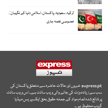
‘ترکیہ، سعودیہ، پاکستان، اسلامی دنیا کے نگہبان’،
خصوصی نغمہ جاری
express.pk
خبروں اور حالات حاضرہ سے متعلق پاکستان کی
سب سے زیادہ وزٹ کی جانے والی ویب سائٹ ہے۔ اس ویب سائٹ
پر شائع شدہ تمام مواد کے جملہ حقوق بحق ایکسپریس میڈیا
گروپ محفوظ ہیں۔