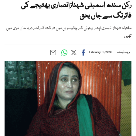
رکن سندھ اسمبلی شہنازانصاری بھتیجے کی
فائرنگ سے جاں بحق
مقتولہ شہناز انصاری اپنے بہنوئی کے چالیسویں میں شرکت کے لئے دریا خان مری میں
تھیں
ویب ڈیسک
February 15, 2020