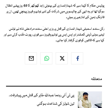
پولیس حکام کا کہنا ہے کہ شہنازانصاری کے بہنوئی زاہد کھوکھر کا 40 روز پہلے انتقال
ہوگیا تھا اور وہ انہی کے چالیسویں میں شرکت کے لئے نوشہرو فیروز پہنچی تھیں، ان پر
فائرنگ زمین کے تنازعے پر ہوئی۔
رکن سندھ اسمبلی شہنار انصاری کے قتل پر وزیر اعلیٰ سندھ مرادعلی شاہ نے نوٹس
لیتے ہوئے ڈپٹی کمشنر اور ایس ایس پی نوشہروفیروز سے فوری رپورٹ طلب کرلی ہے اور
کہا ہے کہ قاتلوں کو فوری گرفتار کیا جائے۔
متعلقہ
پی ٹی آئی رہنما عبداللہ طایر کے قتل میں پیشرفت،
تین شوٹرز کی شناخت ہوگئی