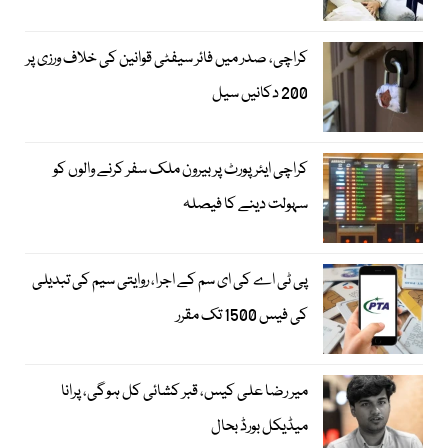
کراچی، صدر میں فائر سیفٹی قوانین کی خلاف ورزی پر
200 دکانیں سیل
کراچی ایئرپورٹ پر بیرون ملک سفر کرنے والوں کو
سہولت دینے کا فیصلہ
پی ٹی اے کی ای سم کے اجرا، روایتی سیم کی تبدیلی
کی فیس 1500 تک مقرر
میر رضا علی کیس، قبر کشائی کل ہوگی، پرانا
میڈیکل بورڈ بحال