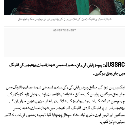
شہنازانصاری پر فائرنگ زمین کے تنازعے پر ان کے بھتیجے نے کی، پولیس حکام۔ فوٹو:فائل
JUSSAC:
پیپلزپارٹی کی رکن سندھ اسمبلی شہناز انصاری بھتیجے کی فائرنگ
میں جاں بحق ہوگئیں۔
ایکسپریس نیوز کے مطابق پیپلزپارٹی کی رکن سندھ اسمبلی شہنازانصاری فائرنگ میں
جاں بحق ہوگئیں، پولیس کے مطابق مقتولہ شہنازانصاری اپنے بہنوئی زاہد کھوکھر کے
چہلم میں شرکت کے لئے نوشہروفیروز کے علاقے دریا خان مری پہنچیں جہاں ان کے
بھتیجے نے ان پر فائرنگ کردی، فائرنگ کے نتیجے میں شہناز انصاری شدید زخمی
ہوگئیں اور انہیں فوری طور پر نواب شاہ اسپتال پہنچایا گیا تاہم وہ زخموں کی تاب نہ لاتے
ہوئے دم توڑ گئیں۔