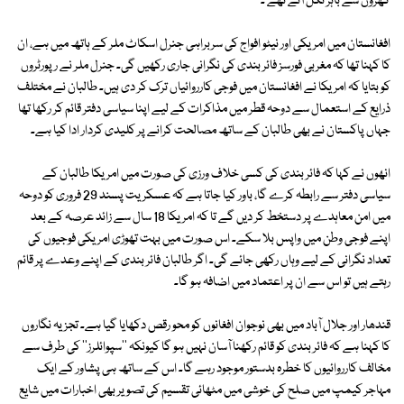
گھروں سے باہر نکل آئے تھے ۔
افغانستان میں امریکی اور نیٹو افواج کی سربراہی جنرل اسکاٹ ملر کے ہاتھ میں ہے، ان
کا کہنا تھا کہ مغربی فورسز فائر بندی کی نگرانی جاری رکھیں گی۔ جنرل ملر نے رپورٹروں
کو بتایا کہ امریکا نے افغانستان میں فوجی کارروائیاں ترک کر دی ہیں۔ طالبان نے مختلف
ذرایع کے استعمال سے دوحہ قطر میں مذاکرات کے لیے اپنا سیاسی دفتر قائم کر رکھا تھا
جہاں پاکستان نے بھی طالبان کے ساتھ مصالحت کرانے پر کلیدی کردار ادا کیا ہے۔
انھوں نے کہا کہ فائر بندی کی کسی خلاف ورزی کی صورت میں امریکا طالبان کے
سیاسی دفتر سے رابطہ کرے گا، باور کیا جاتا ہے کہ عسکریت پسند 29 فروری کو دوحہ
میں امن معاہدے پر دستخط کر دیں گے تا کہ امریکا 18 سال سے زائد عرصہ کے بعد
اپنے فوجی وطن میں واپس بلا سکے۔ اس صورت میں بہت تھوڑی امریکی فوجیوں کی
تعداد نگرانی کے لیے وہاں رکھی جائے گی۔ اگر طالبان فائر بندی کے اپنے وعدے پر قائم
رہتے ہیں تو اس سے ان پر اعتماد میں اضافہ ہو گا۔
قندھار اور جلال آباد میں بھی نوجوان افغانوں کو محو رقص دکھایا گیا ہے۔ تجزیہ نگاروں
کا کہنا ہے کہ فائر بندی کو قائم رکھنا آسان نہیں ہو گا کیونکہ ''سپوائلرز'' کی طرف سے
مخالف کارروائیوں کا خطرہ بدستور موجود رہے گا۔ اس کے ساتھ ہی پشاور کے ایک
مہاجر کیمپ میں صلح کی خوشی میں مٹھائی تقسیم کی تصویر بھی اخبارات میں شایع