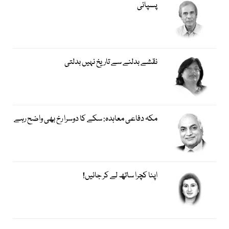
پسپائی
نقشے بدلنے سے تاریخ نہیں بدلتی
مکہ دفاعی معاہدہ: سکے کا دوسرا رخ بھی واضح رہے
اپنا کچرا ساتھ لے کر جائیں!