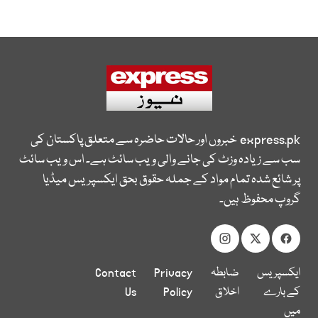
express.pk
خبروں اور حالات حاضرہ سے متعلق پاکستان کی
سب سے زیادہ وزٹ کی جانے والی ویب سائٹ ہے۔ اس ویب سائٹ
پر شائع شدہ تمام مواد کے جملہ حقوق بحق ایکسپریس میڈیا
گروپ محفوظ ہیں۔
ایکسپریس
ضابطہ
Privacy
Contact
کے بارے
اخلاق
Policy
Us
میں