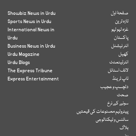
صفحۂ اول
Showbiz News in Urdu
تازہ ترین
Sports News in Urdu
غزہ لہو لہو
International News in
پاکستان
Urdu
انٹر نیشنل
Business News in Urdu
کھیل
Urdu Magazine
انٹرٹینمنٹ
Urdu Blogs
لائف اسٹائل
The Express Tribune
ٹاپ ٹرینڈ
Express Entertainment
دلچسپ و عجیب
صحت
سونے کے نرخ
پیٹرولیم مصنوعات کی قیمتیں
سائنس و ٹیکنالوجی
بلاگ