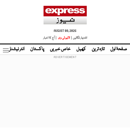
AUGUST 09, 2026
اشتہار لگائیں |
لائیو ٹی وی
| آج کا اخبار
صفحۂ اول
تازہ ترین
کھیل
خاص خبریں
پاکستان
انٹر نیشنل
ٹا