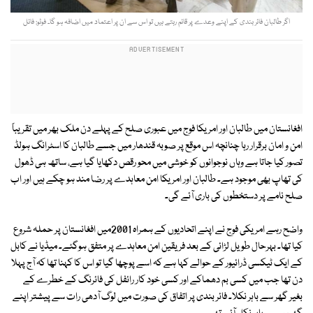
اگر طالبان فائر بندی کے اپنے وعدے پر قائم رہتے ہیں تو اس سے ان پر اعتماد میں اضافہ ہو گا۔ فوٹو: فائل
افغانستان میں طالبان اور امریکا فوج میں عبوری صلح کے پہلے دن ملک بھر میں تقریباً
امن و امان برقرار رہا چنانچہ اس موقع پر صوبہ قندھار میں جسے طالبان کا اسٹرانگ ہولڈ
تصور کیا جاتا ہے وہاں نوجوانوں کو خوشی میں محو رقص دکھایا گیا ہے، ساتھ ہی ڈھول
کی تھاپ بھی موجود ہے۔ طالبان اور امریکا امن معاہدے پر رضا مند ہو چکے ہیں اور اب
صلح نامے پر دستخطوں کی باری آئے گی۔
واضح رہے امریکی فوج نے اپنے اتحادیوں کے ہمراہ 2001میں افغانستان پر حملہ شروع
کیا تھا۔ بہرحال طویل لڑائی کے بعد فریقین امن معاہدے پر متفق ہوگئے۔ میڈیا نے کابل
کے ایک ٹیکسی ڈرائیور کے حوالے کہا ہے کہ اسے پوچھا گیا تو اس کا کہنا تھا کہ آج پہلا
دن تھا جب میں کسی بم دھماکے اور کسی خود کار رائفل کی فائرنگ کے خطرے کے
بغیر گھر سے باہر نکلا۔ فائر بندی پر اتفاق کی صورت میں لوگ آدھی رات سے پیشتر اپنے