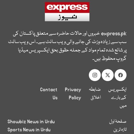
express.pk
خبروں اور حالات حاضرہ سے متعلق پاکستان کی
سب سے زیادہ وزٹ کی جانے والی ویب سائٹ ہے۔ اس ویب سائٹ
پر شائع شدہ تمام مواد کے جملہ حقوق بحق ایکسپریس میڈیا
گروپ محفوظ ہیں۔
ایکسپریس
ضابطہ
Privacy
Contact
کے بارے
اخلاق
Policy
Us
میں
صفحۂ اول
Showbiz News in Urdu
تازہ ترین
Sports News in Urdu