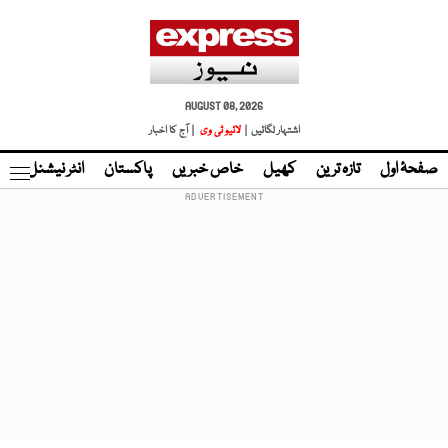
AUGUST 08, 2026
اشتہار لگائیں |
لائیو ٹی وی
| آج کا اخبار
صفحۂ اول
تازہ ترین
کھیل
خاص خبریں
پاکستان
انٹر نیشنل
ٹا