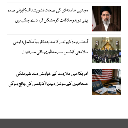
مجتبیٰ خامنہ ای کی صحت تشویشناک؟ ایرانی صدر
بھی دوبدو ملاقات کو مشکل قرار دے چکے ہیں
آبنائے ہرمز کھولنے کا معاہدہ تقریباً مکمل؛ قومی
سلامتی کونسل سے منظوری باقی ہے؛ ایران
امریکا میں ملازمت کے خواہش مند غیرملکی
صحافیوں کے سوشل میڈیا اکاؤنٹس کی جانچ ہوگی