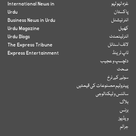
غزہ لہو لہو
International News in
پاکستان
Urdu
انٹر نیشنل
Business News in Urdu
کھیل
Urdu Magazine
انٹرٹینمنٹ
Urdu Blogs
لائف اسٹائل
The Express Tribune
ٹاپ ٹرینڈ
Express Entertainment
دلچسپ و عجیب
صحت
سونے کے نرخ
پیٹرولیم مصنوعات کی قیمتیں
سائنس و ٹیکنالوجی
بلاگ
بزنس
ویڈیوز
جرائم