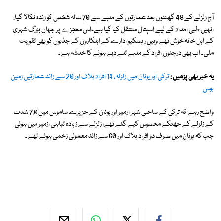
آج زلزلے کے 48 گھنٹوں بعد عمارتوں کے ملبے سے 70 سالہ شخص کو زندہ نکالا گیا،
انہیں طبی امداد کے لیے اسپتال منتقل کیا گیا ہے۔اس معجزے پر جہاں بزرگ شہری
کے اہل خانہ خوش تھے وہیں ریسکیو ادارے کے اہلکاروں کے جذبوں کو بھی تقویت
ملی۔ اب بھی درجنوں افراد کے ملبے تلے دبے ہونے کا خدشہ ہے۔
یہ خبر بھی پڑھیں :
ترکی اور یونان میں زلزلہ، 14 افراد ہلاک اور 20 سے زائد عمارتیں زمین
بوس
واضح رہے کہ ترکی کے ساحلی شہر ازمیر اور یونان کے جزیرے ساموس میں 7.0 شدت
کے زلزلے کے جھٹکے محسوس کیے گئے تھے، زلزلے سے زیادہ تباہی ازمیر میں ہوئی
جب کہ یونان میں صرف دو افراد ہلاک اور 60 سے زائد معمولی زخمی ہوئے تھے۔