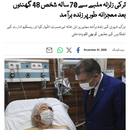
ترکی زلزلہ ملبے سے 70 سالہ شخص 48 گھنٹوں
بعد معجزانہ طور پر زندہ برآمد
بزرگ شہری کے زندہ برآمد ہونے پر اہل خانہ نے مسرت اظہار کیا اور ریسکیو ادارے کے
اہلکاروں کے جذبوں کو بھی تقویت ملی
ویب ڈیسک
November 01, 2020