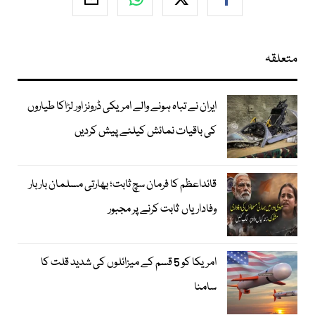
متعلقہ
ایران نے تباہ ہونے والے امریکی ڈرونز اور لڑاکا طیاروں
کی باقیات نمائش کیلئے پیش کردیں
قائداعظم کا فرمان سچ ثابت؛ بھارتی مسلمان بار بار
وفاداریاں ثابت کرنے پر مجبور
امریکا کو 5 قسم کے میزائلوں کی شدید قلت کا
سامنا