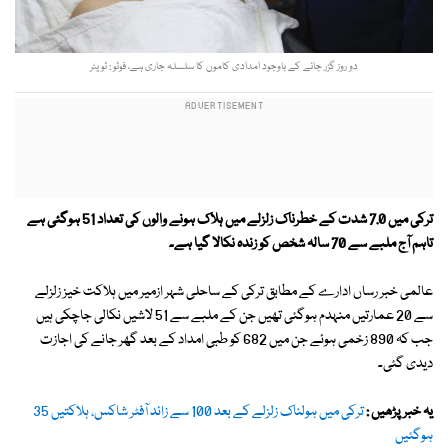
دو روز گزر جانے کے باوجود امدادی کاموں کا سلسلہ جاری ہے، فوٹو : ٹویٹر
ترکی میں 7.0 شدت کے خطرناک زلزلے میں ہلاک ہونے والوں کی تعداد 51 ہوگئی ہے
تاہم آج ملبے سے 70 سالہ شخص کو زندہ نکالا گیا ہے۔
عالمی خبر رساں ادارے کے مطابق ترکی کے ساحلی شہر ازمیر میں ہلاکت خیز زلزلے
سے 20 عمارتیں منہدم ہوگئی تھیں جن کے ملبے سے 51 لاشیں نکالی جاچکی ہیں
جب کہ 890 زخمی ہوئے جن میں 682 کو طبی امداد کے بعد گھر جانے کی اجازت
دیدی گئی۔
یہ خبر پڑھیں :
ترکی میں ہولناک زلزلے کے بعد 100 سے زائد آفٹر شاکس، ہلاکتیں 35
ہوگئیں