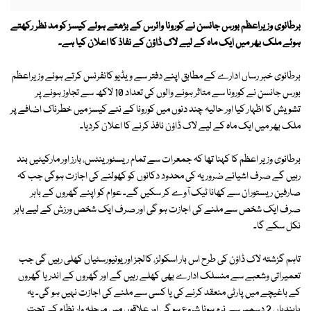
برطانوی وزیراعظم بورس جانسن نے کورونا وائرس کے بڑھتے ہوئے کیسز کو مد نظر رکھتے
ہوئے ملک بھر میں ایک ماہ کے لیے لاک ڈاؤن کے نفاذ کا اعلان کیا ہے۔
برطانوی خبر رساں ادارے کے مطابق اپنے دفتر سے ویڈیو کانفرنس کرتے ہوئے وزیراعظم
بورس جانسن نے کورونا سے متاثر ہونے والوں کی تعداد 10 لاکھ سے تجاوز ہونے پر
تشویش کا اظہار کیا اور حالیہ چند دنوں میں کورونا کے نئے کیسز میں خطرناک اضافے پر
ملک بھر میں ایک ماہ کے لیے لاک ڈاؤن نافذ کرنے کا اعلان کردیا۔
برطانوی وزیر اعظم کا کہنا تھا کہ جمعرات سے تمام ریسٹورینٹس، بارز اور مارکیٹیں بند
رہیں گے صرف اشیائے ضروریہ کی محدود دکانوں کو کھولنے کی اجازت ہوگی جب کہ
صارفین ریستوران سے کھانا ٹیک آوے کر سکیں گے۔ عوام کو اپنے گھروں کے باہر
صرف ایک شخص سے ملنے کی اجازت ہو گی اور صرف ایک شخص ورزش کے لیے باہر
نکل سکے گا۔
تاہم گزشتہ لاک ڈاؤن کی طرح اس بار اسکولز، کالجز اور یونیورسٹیاں کھلی رہیں گی جب
تعمیراتی وشعبے سے منسلک ادارے بھی کھلے رہیں گے اور گھروں کے اندر یا گھروں
کے باغیچے میں پارٹی منعقد کرنے کی یا کسی سے ملنے کی اجازت نہیں ہو گی۔ یہ
پابندیاں 2 دسمبر سے نرم ہونا شروع ہو گی اور علاقوں میں مرحلہ وار نظام کے تحت