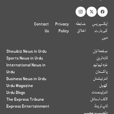
ایکسپریس
ضابطہ
Privacy
Contact
کے بارے
اخلاق
Policy
Us
میں
صفحۂ اول
Showbiz News in Urdu
تازہ ترین
Sports News in Urdu
غزہ لہو لہو
International News in
پاکستان
Urdu
انٹر نیشنل
Business News in Urdu
کھیل
Urdu Magazine
انٹرٹینمنٹ
Urdu Blogs
لائف اسٹائل
The Express Tribune
ٹاپ ٹرینڈ
Express Entertainment
دلچسپ و عجیب