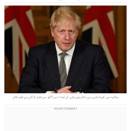
برطانیہ میں کورونا وائرس سے متاثر ہونے والوں کی تعداد دس لاکھ سے تجاوز کر گئی ہے، فوٹو : فائل