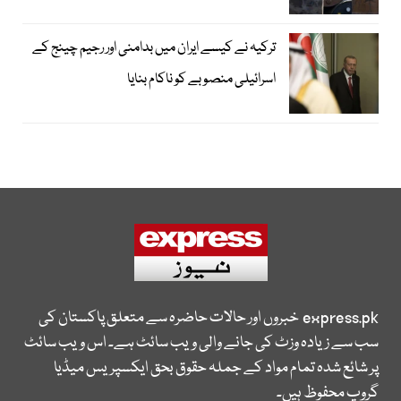
ترکیہ نے کیسے ایران میں بدامنی اور رجیم چینج کے
اسرائیلی منصوبے کو ناکام بنایا
express.pk
خبروں اور حالات حاضرہ سے متعلق پاکستان کی
سب سے زیادہ وزٹ کی جانے والی ویب سائٹ ہے۔ اس ویب سائٹ
پر شائع شدہ تمام مواد کے جملہ حقوق بحق ایکسپریس میڈیا
گروپ محفوظ ہیں۔