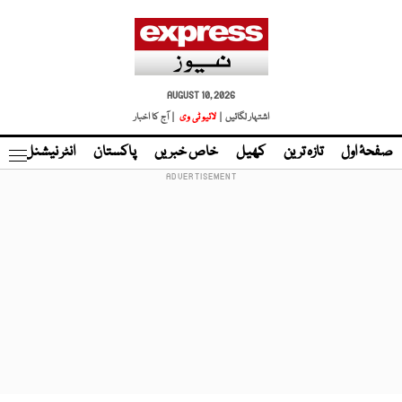
AUGUST 10, 2026
اشتہار لگائیں |
لائیو ٹی وی
| آج کا اخبار
صفحۂ اول
تازہ ترین
کھیل
خاص خبریں
پاکستان
انٹر نیشنل
ٹا