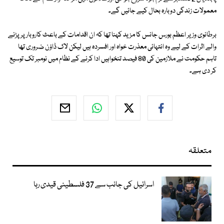
معمولات زندگی دوبارہ بحال کیے جائیں گے۔
برطانوی وزیر اعظم بورس جانس کا مزید کہنا تھا کہ ان اقدامات کے باعث کاروبار پر پڑنے
والے اثرات کے لیے وہ انتہائی معذرت خواہ اور افسردہ ہیں لیکن لاک ڈاؤن ضروری تھا
تاہم حکومت نے ملازمین کی 80 فیصد تنخواہیں ادا کرنے کے نظام میں نومبر تک توسیع
کر دی ہے۔
متعلقہ
اسرائیل کی جانب سے 37 فلسطینی قیدی رہا