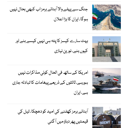
جنگ سے پہلے والا آبنائے ہرمز اب کبھی بحال نہیں
ہوگا، ایران کا بڑا اعلان
بہت سارے کیسز کا پتہ ہی نہیں کیسے بنے اور
کیوں بنے، نورین نیازی
امریکا کے ساتھ فی الحال کوئی مذاکرات نہیں
ہورہے، ثالثوں کے ذریعے پیغامات کا تبادلہ جاری
ہے، ایران
آبنائے ہرمز کھلنے کی امید کو دھچکا، تیل کی
قیمتیں پھر دباؤ میں آگئی