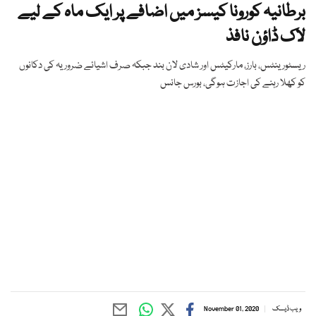
برطانیہ کورونا کیسز میں اضافے پر ایک ماہ کے لیے
لاک ڈاؤن نافذ
ریسٹورینٹس، بارز، مارکیٹس اور شادی لان بند جبکہ صرف اشیائے ضروریہ کی دکانوں
کو کھلا رہنے کی اجازت ہوگی، بورس جانس
ویب ڈیسک
November 01, 2020