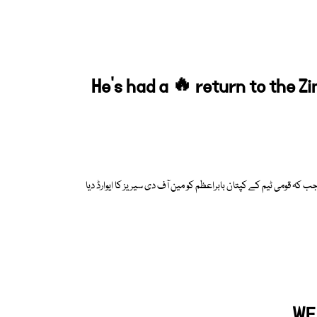
He's had a 🔥 return to the 
کہ قومی ٹیم کے کپتان بابراعظم کو مین آف دی سیریز کا ایوارڈ دیا
WE 