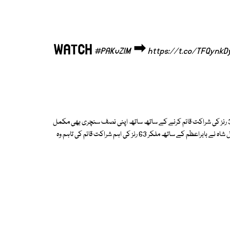
WATCH
➡
#PAKvZIM
https://t.co/TFQynkD
بابراعظم اس دوران ذمہ دارنہ کھیل پیش کرتے رہے اور افتخار احمد کے ساتھ 37 رنز کی شراکت قائم کرنے کے ساتھ ساتھ اپنی نصف سنچری بھی مکمل
کی تاہم افتخار 18 رنز ہی بناسکے جس کے بعد اپنا پہلا میچ کھیلنے والے خوشدل شاہ نے بابراعظم کے ساتھ ملکر 63 رنز کی اہم شراکت قائم کی تاہم وہ