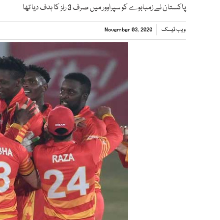
پاکستان نے زمبابوے کو سپراوور میں صرف 3 رنز کا ہدف دیا تھا
ویب ڈیسک
November 03, 2020