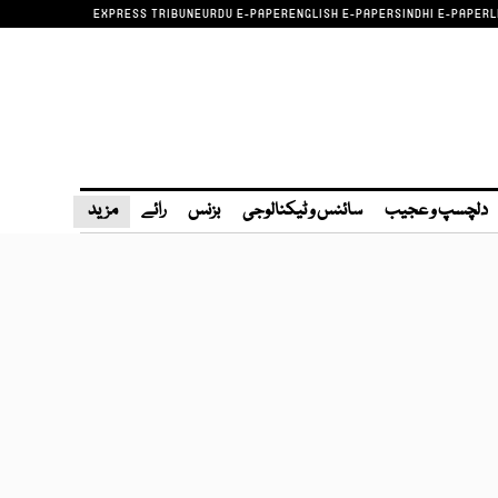
EXPRESS TRIBUNE
URDU E-PAPER
ENGLISH E-PAPER
SINDHI E-PAPER
L
دلچسپ و عجیب
سائنس و ٹیکنالوجی
بزنس
رائے
مزید