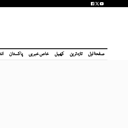
صفحۂ اول
تازہ ترین
کھیل
خاص خبریں
پاکستان
انٹ