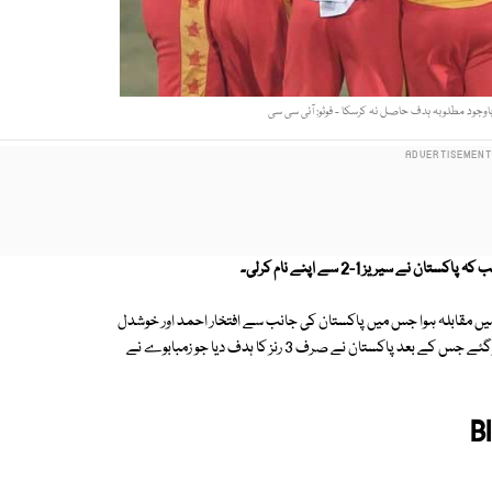
اوجود مطلوبہ ہدف حاصل نہ کرسکا - فوٹو: آئی سی سی
ریز 1-2 سے اپنے نام کرلی۔
 میں مقابلہ ہوا جس میں پاکستان کی جانب سے افتخار احمد اور خوشدل
شاہ بیٹنگ کے لیے آئے لیکن افتخار پہلی اور خوشدل شاہ چوتھی گیند پر آؤٹ ہوگئے جس کے بعد پاکستان نے صرف 3 رنز کا ہدف دیا جو زمبابوے نے
B