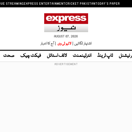
IVE STREAMING
EXPRESS ENTERTAINMENT
CRICKET PAKISTAN
TODAY'S PAPER
AUGUST 07, 2026
اشتہار لگائیں |
لائیو ٹی وی
| آج کا اخبار
ر نیشنل
ٹاپ ٹرینڈ
انٹرٹینمنٹ
لائف اسٹائل
فیکٹ چیک
صحت