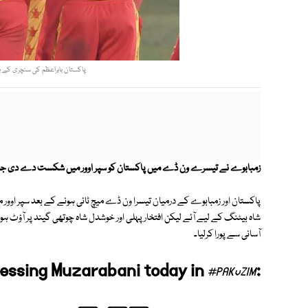
پاکستان بابراعظم کی سنچری کے ب
زمبابوے نے تیسرے ون ڈے میں پاکستان کو سپر اوور میں شکست دے دی جب کہ پاکستان نے سی
پاکستان اور زمبابوے کے درمیان تیسرا ون ڈے میچ ٹائی ہونے کے بعد سپر اوور
آسانی سے پورا کرلیا۔
lessing Muzarabani today in
:
#PAKvZIM