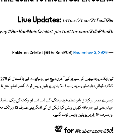
Live Updates:
https://t.co/2tTcsZfRlx
Dyzy
#HarHaalMainCricket
pic.twitter.com/KdIdPiheKb
November 3, 2020
— Pakistan Cricket (@TheRealPCB)
ت
ناکام دکھائی دیا، دونوں اوپنرز صرف 6 رنز پر پویلین واپس لوٹ گئے، امام الحق 4 اور فخرزمان 2 رنز کے مہمان ثابت ہوئے۔
تیسرے نمبر پر کپتان بابراعظم خود بیٹنگ کے لیے آئے اور وکٹ کی ایک سائیڈ 
حیدر علی نے جارحا
اور صرف 10 رنز پر پویلین واپس لوٹ گئے۔
💯 for
!
@babarazam258