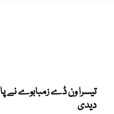
تیسرا ون ڈے زمبابوے نے پا
دیدی