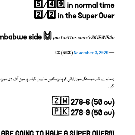
5️⃣/4️⃣9️⃣ in normal time
2️⃣/2️⃣ in the Super Over
Zimbabwe side 🙌
pic.twitter.com/rSK1EW1R3c
November 3, 2020
— ICC (@ICC)
زمبابوے کے بلیسنگ موزارابانی کو پانچ وکٹیں حاصل کرنے پر مین آف دی میچ جب 
گیا۔
🇿🇼 278-6 (50 ov)
🇵🇰 278-9 (50 ov)
ARE GOING TO HAVE A SUPER OVER!!!