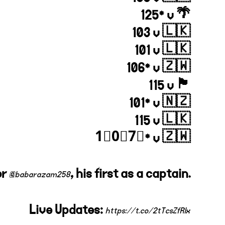
125* v 🌴
103 v 🇱🇰
101 v 🇱🇰
106* v 🇿🇼
115 v 🏴󠁧󠁢󠁥󠁮󠁧󠁿
101* v 🇳🇿
115 v 🇱🇰
1⃣0⃣7⃣* v 🇿🇼
or
, his first as a captain.
@babarazam258
Live Updates:
https://t.co/2tTcsZfRlx