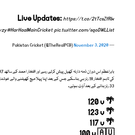
Live Updates:
https://t.co/2tTcsZfRlx
yzy
#HarHaalMainCricket
pic.twitter.com/sqoDWLList
November 3, 2020
— Pakistan Cricket (@TheRealPCB)
33 رنز بنانے کے بعد آؤٹ ہوئے۔
120 v 🌴
123 v 🌴
117 v 🌴
100 v 🇦🇺