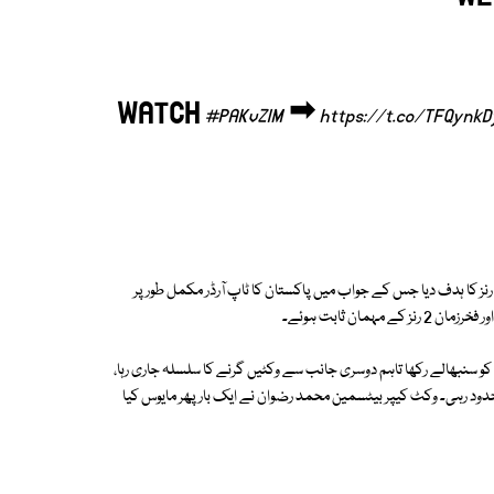
WATCH
➡
#PAKvZIM
https://t.co/TFQynk
ین ایک روزہ میچوں کی سیریز کے آخری میچ میں زمبابوے نے پاکستان کو 279 رنز کا ہدف دیا جس کے جواب میں پاکستان کا ٹاپ آرڈر مکمل طور پر
کو سنبھالے رکھا تاہم دوسری جانب سے وکٹیں گرنے کا سلسلہ جاری رہا،
نہ کھیل پیش کیا لیکن ان کی اننگز بھی صرف 13 رنز تک محدود رہی۔ وکٹ کیپر بیٹسمین محمد رضوان نے ایک بار پھر مایوس کیا