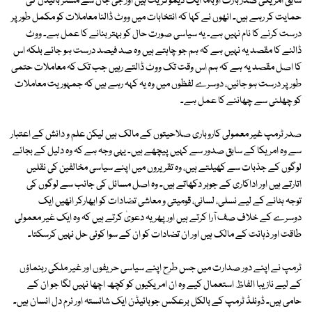
سابق امریکی صدر بارک اوباما ایک ڈیموکریٹ ہیں اور جی جان سے مسٹر بائیڈن کی
حمایت کر رہے ہیں۔ انھوں نے کہا کہ انتخابات میں ووٹ ڈالنا معاملات کو مکمل طور پر
درست کرنے کا نام نہیں ہے۔ یہ سیاسی صورت حال کو بہتر بنانے کا عمل ہے۔ ووٹ
ڈالنے کا مقصد یہ نہیں ہے کہ ہم جو چاہتے ہیں وہ صد فیصد درست ہو جائے بلکہ اس
کا اصل مقصد یہ ہے کہ ہم اس وقت تک ووٹ ڈالتے رہیں جب تک کہ معاملات حتمی
طور پر درست ہو جائیں، دوسرے لفظوں میں وہ یہ کہہ رہے ہیں کہ جمہوریت معاملات
کو چھلنی سے چھاننے کا عمل ہے۔
صدر ٹرمپ غیر معمولی کاروباری صلاحیتوں کے مالک ہیں لیکن علم و دانش کے اعتبار
سے وہ امریکا کے سابق صدور سے کہیں پیچھے ہیں۔ یہی وجہ ہے کہ وہ دلیل کے بجائے
لوگوں کے جذبات سے کھیلتے ہیں، وہ تقریروں میں اپنے سیاسی مخالفین کی نقلیں
اتارتے ہیں اور اداکاری کے جوہر دکھاتے ہیں۔ وہ اصل مسائل کی جانب سے لوگوں کی
توجہ ہٹانے کے لیے نسلی، لسانی، قومیتی و معاشی تضادات کو ابھارکر انھیں ایک
دوسرے کے خلاف صف آرا کرتے ہیں اور پھر یہ دعویٰ کرتے ہیں کہ وہ ایک غیر معمولی
طاقت اور ذہانت کے مالک ہیں اور ان تضادات کو ان کے سوا کوئی حل نہیں کرسکتا۔
ٹرمپ نے اپنے دور صدارت میں جس طرح اپنے سیاسی حریفوں اور غیر ملکی رہنماؤں
کے لیے نازیبا الفاظ استعمال کیے وہ ان امریکیوں کو کچھ اچھا نہیں لگا جو ان کے
حامی ہیں۔ ڈونلڈ ٹرمپ کے بالکل برعکس جوبائیڈن ایک شائستہ اور نرم دل انسان ہیں۔