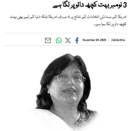
3 نومبر بہت کچھ دائو پر لگا ہے
امریکا کے صدارتی انتخابات کے نتائج پر نہ صرف امریکا بلکہ دنیا کے لیے بھی بہت
کچھ داؤ پر لگا ہوا ہے۔
November 04, 2020
Zahida Hina