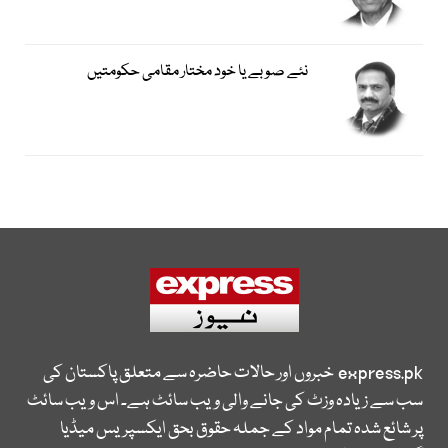
نئے صوبے یا خود مختار مقامی حکومتیں
express.pk
خبروں اور حالات حاضرہ سے متعلق پاکستان کی
سب سے زیادہ وزٹ کی جانے والی ویب سائٹ ہے۔ اس ویب سائٹ
پر شائع شدہ تمام مواد کے جملہ حقوق بحق ایکسپریس میڈیا