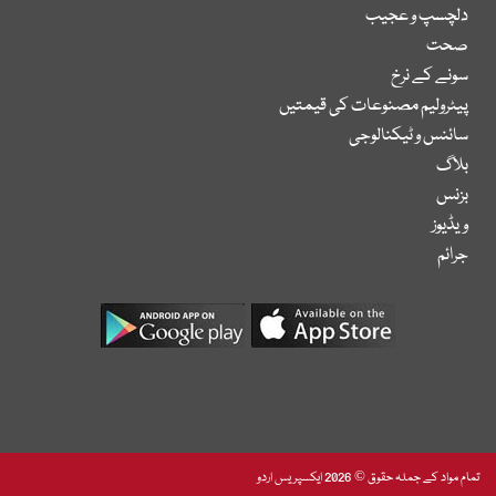
دلچسپ و عجیب
صحت
سونے کے نرخ
پیٹرولیم مصنوعات کی قیمتیں
سائنس و ٹیکنالوجی
بلاگ
بزنس
ویڈیوز
جرائم
تمام مواد کے جملہ حقوق © 2026 ایکسپریس اردو