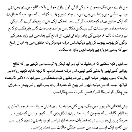
اس بارے میں ایک نوجوان امریکی لڑکی کول براؤن جو اس وقت کالج میں پڑھ رہی تھی
اور اب سڈنی میں پڑھا رہی ہیں، اس نے چند دنوں پہلے لکھا ہے کہ ہم سب کا خیال تھا
کہ ایک خاتون صدر کو منتخب کر کے ہمارا ملک ایک نئی تاریخ رقم کرے گا۔ لیکن
نتیجہ ہماری خواہشات کے برعکس نکلا۔ اس روز ہم جب رات گئے باہر نکلے تو کالج
نے وحشت ناک خاموشی کی چادر اوڑھ لی تھی۔ ان نتائج کے بعد میں نے بڑی عمر کے
لوگوں کو پھوٹ پھوٹ کر روتے دیکھا۔ اس مرتبہ ڈیموکریٹ حلقوں میں یہ خیال راسخ
ہے کہ ہمیں دوبارہ بے وقوف نہیں بنایا جا سکتا۔
ہم نہیں کہہ سکتے کہ درحقیقت کیا ہوا تھا لیکن یہ تو سب ہی کہتے ہیں کہ نتائج
چرائے گئے تھے، یا بدلے گئے تھے۔ اس مرتبہ مسٹر ٹرمپ کا لہجہ شاید کچھ زیادہ ہی
جارحانہ ہے۔ پچھلی مرتبہ انھوں نے امریکیوں کو دہشتگردوں سے نجات دلانے کا وعدہ
کیا تھا، جب کہ اس مرتبہ انھوں نے چین کو خطرہ قرار دیا ہے۔ انھوں نے چینی صدر ژی
جن پنگ کو امریکا کے 'دشمن' کے نام سے پکارا ہے۔
اپنی انتخابی تقریروں میں ایک نہیں کئی مرتبہ اپنے صدارتی حریف مسٹر جو بائیڈن پر
یہ الزام لگایا ہے کہ وہ چین کے سامنے ہتھیار ڈال دیں گے۔ کورونا وائرس کو انھوں نے
امریکا پر، پرل ہاربر سے زیادہ خطرناک حملہ قرار دیا ہے اور وہ یہ بھی دعویٰ کرتے رہے
ہیں کہ وہ ایک ایسے صدر ہیں جسے جنگی حالات سے نمٹنا پڑا ہے۔