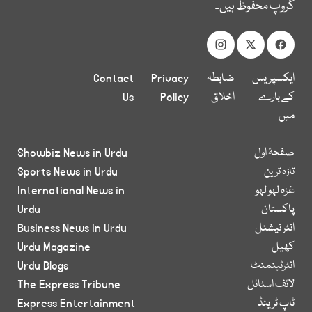
گروپ محفوظ ہیں۔
ایکسپریس
ضابطہ
Privacy
Contact
کے بارے
اخلاق
Policy
Us
میں
صفحۂ اول
Showbiz News in Urdu
تازہ ترین
Sports News in Urdu
غزہ لہو لہو
International News in
پاکستان
Urdu
انٹر نیشنل
Business News in Urdu
کھیل
Urdu Magazine
انٹرٹینمنٹ
Urdu Blogs
لائف اسٹائل
The Express Tribune
ٹاپ ٹرینڈ
Express Entertainment