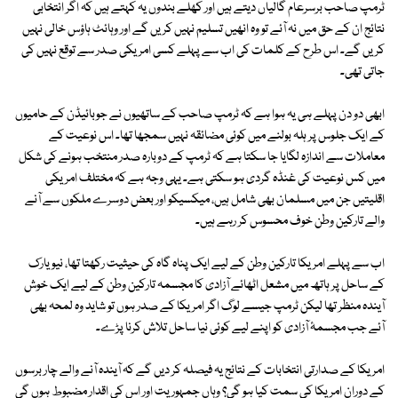
ٹرمپ صاحب برسرعام گالیاں دیتے ہیں اور کھلے بندوں یہ کہتے ہیں کہ اگر انتخابی
نتائج ان کے حق میں نہ آئے تو وہ انھیں تسلیم نہیں کریں گے اور وہائٹ ہاؤس خالی نہیں
کریں گے۔ اس طرح کے کلمات کی اب سے پہلے کسی امریکی صدر سے توقع نہیں کی
جاتی تھی۔
ابھی دو دن پہلے ہی یہ ہوا ہے کہ ٹرمپ صاحب کے ساتھیوں نے جوبائیڈن کے حامیوں
کے ایک جلوس پر ہلہ بولنے میں کوئی مضائقہ نہیں سمجھا تھا۔ اس نوعیت کے
معاملات سے اندازہ لگایا جا سکتا ہے کہ ٹرمپ کے دوبارہ صدر منتخب ہونے کی شکل
میں کس نوعیت کی غنڈہ گردی ہو سکتی ہے۔ یہی وجہ ہے کہ مختلف امریکی
اقلیتیں جن میں مسلمان بھی شامل ہیں، میکسیکو اور بعض دوسرے ملکوں سے آنے
والے تارکین وطن خوف محسوس کر رہے ہیں۔
اب سے پہلے امریکا تارکین وطن کے لیے ایک پناہ گاہ کی حیثیت رکھتا تھا، نیویارک
کے ساحل پر ہاتھ میں مشعل اٹھائے آزادی کا مجسمہ تارکین وطن کے لیے ایک خوش
آیندہ منظر تھا لیکن ٹرمپ جیسے لوگ اگر امریکا کے صدر ہوں تو شاید وہ لمحہ بھی
آئے جب مجسمۂ آزادی کو اپنے لیے کوئی نیا ساحل تلاش کرنا پڑے۔
امریکا کے صدارتی انتخابات کے نتائج یہ فیصلہ کر دیں گے کہ آیندہ آنے والے چار برسوں
کے دوران امریکا کی سمت کیا ہو گی؟ وہاں جمہوریت اور اس کی اقدار مضبوط ہوں گی