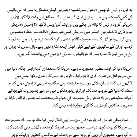
وہ کورونا وائرس کو چینی طاعون سے تشبیہ دیتے ہیں لیکن مشکل یہ ہے کہ اس وائرس
کی کوئی قومیت نہیں ہے۔ پیٹربن آرٹ کے تجزیے کے مطابق اس وقت 2لاکھ 20 ہزار
امریکی کورونا وائرس کا نوالہ بن چکے ہیں اور ایک کروڑ بیس لاکھ 12) ملین) امریکی
بیروزگاری کا شکار ہیں، ایسے میں امریکی کسی غیر ملکی طاقت سے خطرہ محسوس
نہیں کرتے، وہ تو گھر کے اندر موجود طاقتور عناصر کو شکست دینا چاہتے ہیں۔ یہ ڈونلڈ
ٹرمپ اور ان کے ساتھیوں کے لیے کوئی خوش آیندہ اشارہ نہیں ہے۔ وال اسٹریٹ جرنل اور
این بی سی نیوز کا اندازہ ہے کہ جوبائیڈن صدارتی دوڑ میں دس پوائنٹ آگے ہیں۔
امریکا دنیا کی ایک عظیم جمہوریت ہے۔ امریکا کا استعماری کردار اپنی جگہ، دنیا میں
اس نے جو قتل اور غارت گری کا بازار ایک طویل عرصے تک جاری رکھا، جس میں
لاکھوں بے گناہ انسان ہلاک ہوئے وہ حقیقت اپنی جگہ، یہ امر بھی فراموش نہیں کیا جا
سکتا کہ دنیا کے غریب ممالک اور ترقی پذیر ملکوں میں اس نے جمہوریت کے بجائے
آمرانہ حکومتوں اور بادشاہتوں کی حمایت کی، عوام کے منتخب نمایندوں کو قتل کرایا اور
جمہوری طاقتوں کو ابھرنے کا کوئی موقع فراہم نہیں کیا۔
ان تمام منفی عوامل کے باوجود اس سچ سے بھی انکار نہیں کیا جانا چاہیے کہ جمہوریت
نے امریکا کو بہت کچھ دیا ہے۔ جمہوریت نے امریکا کو متحد رکھنے میں کلیدی کردار
ادا کیا ہے۔ جمہوری آزادیوں کی وجہ سے اس ملک نے سائنس، تحقیق اور ٹیکنالوجی