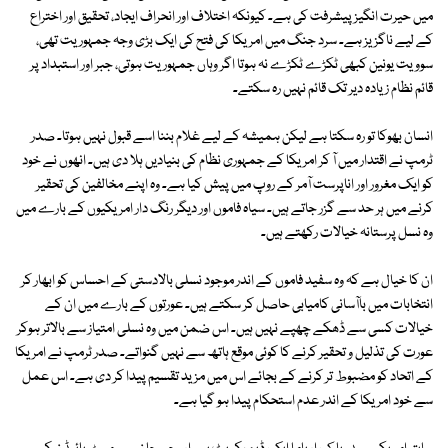
میں حیرت انگیز پیشرفت کی ہے۔ کیونکہ اختلاف اور انحراف ایجاد، تحقیق اور اختراع
کے لیے ناگزیز ہے۔ سرد جنگ میں امریکا کی فتح کی ایک بڑی وجہ جمہوریت تھی،
سوویت یونین کبھی ٹکڑے ٹکڑے نہ ہوتا اگر وہاں جمہوریت ہوتی، جبر اور استبداد پر
قائم نظام زیادہ دیر تک قائم نہیں رہ سکتے۔
انسان بھوکا تو رہ سکتا ہے لیکن ہمیشہ کے لیے غلام بننا اسے قبول نہیں ہوتا۔ صدر
ٹرمپ نے اقتدار میں آ کر امریکا کے جمہوری نظام کی بنیادیں ہلا دی ہیں۔ انھوں نے خود
کو ایک مغرور اور اناپرست آمر کے روپ میں پیش کیا ہے۔ وہ اپنے مخالفین کی تحقیر
کرنے میں ہر حد سے گزر جاتے ہیں۔ سیاہ فاموں اور دیگر رنگ دار امریکیوں کے بارے میں
وہ نسل پرستانہ خیالات رکھتے ہیں۔
ان کا خیال ہے کہ وہ سفید فاموں کے اندر موجود نسلی بالادستی کے احساس کو ابھار کر
انتخابات میں باآسانی کامیابی حاصل کر سکتے ہیں۔ عورتوں کے بارے میں ان کے
خیالات کسی سے ڈھکے چھپے نہیں ہیں۔ اس ضمن میں وہ نسلی امتیاز سے بالاتر ہوکر
عورت کی تذلیل و تحقیر کرنے کا کوئی موقع ہاتھ سے نہیں گنواتے۔ صدر ٹرمپ نے امریکا
کے اتحاد کو مضبوط تر کرنے کے بجائے اس میں مزید تقسیم پیدا کر دی ہے۔ اس عمل
سے خود امریکا کے اندر عدم استحکام پیدا ہو گیا ہے۔