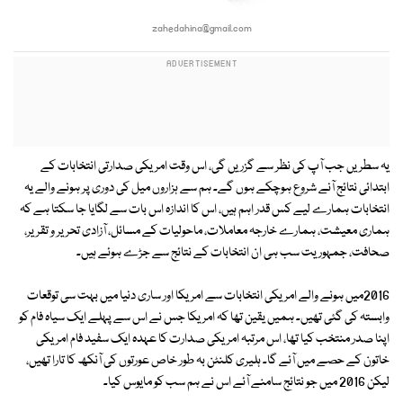
zahedahina@gmail.com
یہ سطریں جب آپ کی نظر سے گزریں گی، اس وقت امریکی صدارتی انتخابات کے
ابتدائی نتائج آنے شروع ہوچکے ہوں گے۔ ہم سے ہزاروں میل کی دوری پر ہونے والے یہ
انتخابات ہمارے لیے کس قدر اہم ہیں، اس کا اندازہ اس بات سے لگایا جا سکتا ہے کہ
ہماری معیشت، ہمارے خارجہ معاملات، ماحولیات کے مسائل، آزادی تحریر و تقریر،
صحافت، جمہوریت سب ہی ان انتخابات کے نتائج سے جڑے ہوئے ہیں۔
2016میں ہونے والے امریکی انتخابات سے امریکا اور ساری دنیا میں بہت سی توقعات
وابستہ کی گئی تھیں۔ ہمیں یقین تھا کہ امریکا جس نے اس سے پہلے ایک سیاہ فام کو
اپنا صدر منتخب کیا تھا، اس مرتبہ امریکی صدارت کا عہدہ ایک سفید فام امریکی
خاتون کے حصے میں آئے گا۔ ہلیری کلنٹن بہ طور خاص عورتوں کی آنکھ کا تارا تھیں،
لیکن 2016 میں جو نتائج سامنے آئے اس نے ہم سب کو مایوس کیا۔