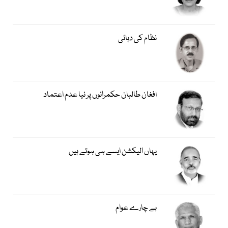
نظام کی دہائی
افغان طالبان حکمرانوں پر نیا عدم اعتماد
یہاں الیکشن ایسے ہی ہوتے ہیں
بے چارے عوام