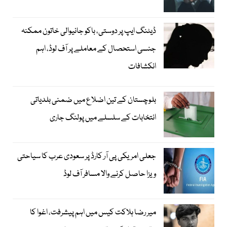
ڈیٹنگ ایپ پر دوستی، باکو جانیوالی خاتون ممکنہ
جنسی استحصال کے معاملے پر آف لوڈ، اہم
انکشافات
بلوچستان کے تین اضلاع میں ضمنی بلدیاتی
انتخابات کے سلسلے میں پولنگ جاری
جعلی امریکی پی آر کارڈ پر سعودی عرب کا سیاحتی
ویزا حاصل کرنے والا مسافر آف لوڈ
میر رضا ہلاکت کیس میں اہم پیشرفت، اغوا کا