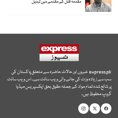
مقدمہ قتل کے مقدمے میں تبدیل
express.pk
خبروں اور حالات حاضرہ سے متعلق پاکستان کی
سب سے زیادہ وزٹ کی جانے والی ویب سائٹ ہے۔ اس ویب سائٹ
پر شائع شدہ تمام مواد کے جملہ حقوق بحق ایکسپریس میڈیا
گروپ محفوظ ہیں۔