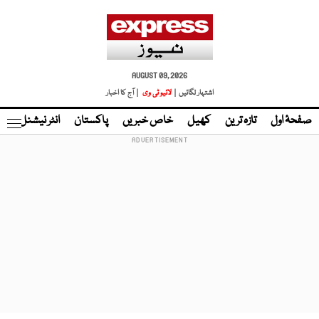
AUGUST 09, 2026
اشتہار لگائیں |
لائیو ٹی وی
| آج کا اخبار
صفحۂ اول
تازہ ترین
کھیل
خاص خبریں
پاکستان
انٹر نیشنل
ٹا