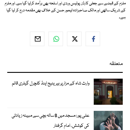
ملزم کے قبضے سے جعلی کارڈز، پولیس وردی اور اسلحہ بھی برآمد کرلیا گیا ہے، اور ملزم
کے شریک ساتھی اور مالک صاحبزادہ تیمور حسن کے خلاف بھی مقدمہ درج کر لیا گیا
ہے۔
متعلقہ
وارث شاہ کے مزار پر ہیریٹیج اینڈ کلچرل گیلری قائم
علی پور: مسجد میں 8 سالہ بچی سے مبینہ زیادتی
کی کوشش، امام گرفتار