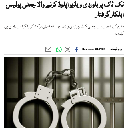
ٹک ٹاک پر باوردی ویڈیو اپلوڈ کرنے والا جعلی پولیس
اہلکار گرفتار
ملزم کے قبضے سے جعلی کارڈز، پولیس وردی اور اسلحہ بھی برآمد کرلیا گیا ہے، ایس پی
کینٹ
ویب ڈیسک
November 04, 2020