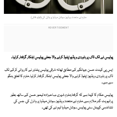
ملزم نے متعدد ویڈیوز سوشل میڈیا پر وائرل کی،(فوٹو، فائل)
پولیس نے ٹک ٹاک پر باوردی ویڈیو اپلوڈ کرنے والا جعلی پولیس اہلکار گرفتار کرلیا۔
ایس پی کینٹ حسن جہانگیر کے مطابق تھانہ شرقی پولیس پشاور نے کارروائی کرکے ٹک
ٹاک پر باوردی ویڈیوز اپلوڈ کرنے والا جعلی پولیس اہلکار گرفتار کرلیا، ملزم کا تعلق ہنگو
سے ہے۔
پولیس حکام کا کہنا ہے کہ گرفتارملزم شہری صاحبزادہ تیمور حسن کے ساتھ بطور
پرائیویٹ گنر ملازم ہے، ملزم نے متعدد ویڈیوز سوشل میڈیا پر وائرل کی، جس کی
نشاندہی کپیٹل سٹی پولیس سوشل میڈیا ٹیم نے کی تھی۔