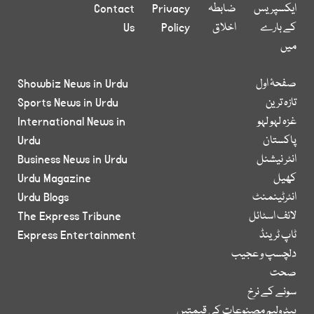
ایکسپریس
ضابطہ
Privacy
Contact
کے بارے
اخلاق
Policy
Us
میں
صفحۂ اول
Showbiz News in Urdu
تازہ ترین
Sports News in Urdu
غزہ لہو لہو
International News in
پاکستان
Urdu
انٹر نیشنل
Business News in Urdu
کھیل
Urdu Magazine
انٹرٹینمنٹ
Urdu Blogs
لائف اسٹائل
The Express Tribune
ٹاپ ٹرینڈ
Express Entertainment
دلچسپ و عجیب
صحت
سونے کے نرخ
پیٹرولیم مصنوعات کی قیمتیں