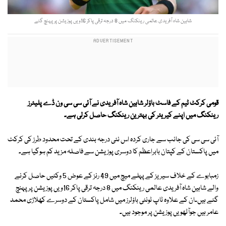
شاہین شاہ آفریدی عالمی رینکنگ میں 8 درجہ ترقی پاکر 16ویں پوزیشن پر پہنچ گئے
قومی کرکٹ ٹیم کے فاسٹ باؤلر شاہین شاہ آفریدی نے آئی سی سی ون ڈے پلیئرز
رینکنگ میں اپنے کیریئر کی بہترین رینکنگ حاصل کرلی ہے۔
آئی سی سی کی جانب سے جاری کردہ اس نئی درجہ بندی کے تحت محدود طرز کی کرکٹ
میں پاکستان کے کپتان بابراعظم کا دوسری پوزیشن سے فاصلہ مزید کم ہوگیا ہے۔
زمبابوے کے خلاف سیریز کے پہلے میچ میں 49 رنز کے عوض 5 وکٹیں حاصل کرنے
والے شاہین شاہ آفریدی عالمی رینکنگ میں 8 درجہ ترقی پاکر 16ویں پوزیشن پر پہنچ
گئے ہیں۔ان کے علاوہ ٹاپ ٹونٹی باؤلرز میں شامل پاکستان کے دوسرے کھلاڑی محمد
عامر ہیں جوآٹھویں پوزیشن پر موجود ہیں۔