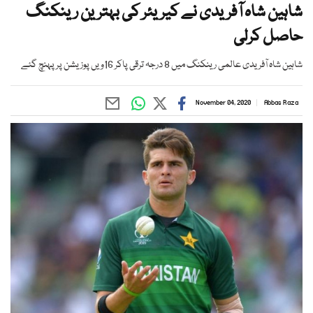
شاہین شاہ آفریدی نے کیریئر کی بہترین رینکنگ
حاصل کرلی
شاہین شاہ آفریدی عالمی رینکنگ میں 8 درجہ ترقی پاکر 16ویں پوزیشن پر پہنچ گئے
November 04, 2020
Abbas Raza