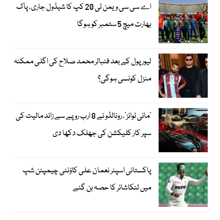
اے سی سی ویمن ٹی 20 کپ کا شیڈول جاری، پاک
بھارت میچ 5 ستمبر کو ہوگا
لیور پول کے بعد فٹبالر محمد صلاح کی اگلی ممکنہ
منزل کونسی ہوگی؟
’مائی ٹوائز‘، رونالڈو نے 8 ارب روپے سے زائد مالیت کی
سپر کار کلیکشن کی جھلک دکھا دی
پاکستانی اسپنر نعمان علی کاؤنٹی چیمپئن شپ
میں لنکاشائر کا حصہ بن گئے