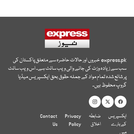
express.pk
خبروں اور حالات حاضرہ سے متعلق پاکستان کی
سب سے زیادہ وزٹ کی جانے والی ویب سائٹ ہے۔ اس ویب سائٹ
پر شائع شدہ تمام مواد کے جملہ حقوق بحق ایکسپریس میڈیا
گروپ محفوظ ہیں۔
ایکسپریس
ضابطہ
Privacy
Contact
کے بارے
اخلاق
Policy
Us
میں