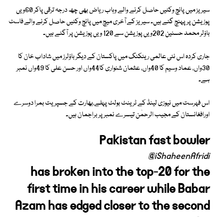
سیریز میں پانچ وکٹیں حاصل کرنے والے وہاب ریاض بھی چھ درجہ ترقی پاکر 60ویں
پوزیشن پر پہنچ گئے ہیں۔ سیریز کے آخری میچ میں پانچ وکٹیں حاصل کرنے والے فاسٹ
باؤلر محمد حسنین 202ویں پوزیشن سے 120 ویں پوزیشن پر آگئے ہیں۔
جاری کردہ اس نئی عالمی رینکنگ میں پاکستان کے دیگر باؤلرز میں شاداب خان کا
30واں، عماد وسیم کا 40واں، عثمان شنواری کا44واں اور حسن علی کا 49واں نمبر
ہے۔
اس فہرست میں نیوزی لینڈ کے ٹرینٹ بولٹ پہلے،بھارت کے جسپریت بمرا دوسرے
اورافغانستان کے مجیب الرحمٰن تیسرے نمبر پر براجمان ہیں۔
Pakistan fast bowler
@iShaheenAfridi
has broken into the top-20 for the
first time in his career while Babar
Azam has edged closer to the second