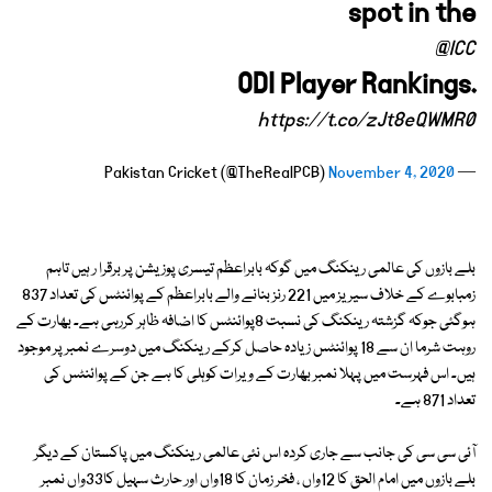
spot in the
@ICC
ODI Player Rankings.
https://t.co/zJt8eQWMR0
November 4, 2020
— Pakistan Cricket (@TheRealPCB)
بلے بازوں کی عالمی رینکنگ میں گوکہ بابراعظم تیسری پوزیشن پر برقرا ر ہیں تاہم
زمبابوے کے خلاف سیریز میں 221 رنز بنانے والے بابراعظم کے پوائنٹس کی تعداد 837
ہوگئی جوکہ گزشتہ رینکنگ کی نسبت 8پوائنٹس کا اضافہ ظاہر کررہی ہے۔ بھارت کے
روہت شرما ان سے 18 پوائنٹس زیادہ حاصل کرکے رینکنگ میں دوسرے نمبر پر موجود
ہیں۔ اس فہرست میں پہلا نمبر بھارت کے ویرات کوہلی کا ہے جن کے پوائنٹس کی
تعداد 871 ہے۔
آئی سی سی کی جانب سے جاری کردہ اس نئی عالمی رینکنگ میں پاکستان کے دیگر
بلے بازوں میں امام الحق کا 12واں ، فخر زمان کا 18واں اور حارث سہیل کا33واں نمبر