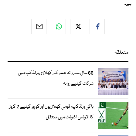
ہے۔
متعلقہ
60 سال سے زائد عمر کے کھلاڑی ورلڈکپ میں
شرکت کیلیے روانہ
ہاکی ورلڈکپ: قومی کھلاڑیوں اور کوچز کیلیے 2 کروڑ
کا الاؤنس اکاؤنٹ میں منتقل