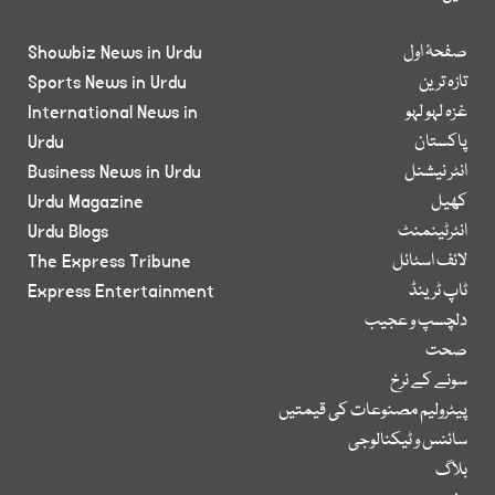
صفحۂ اول
Showbiz News in Urdu
تازہ ترین
Sports News in Urdu
غزہ لہو لہو
International News in
پاکستان
Urdu
انٹر نیشنل
Business News in Urdu
کھیل
Urdu Magazine
انٹرٹینمنٹ
Urdu Blogs
لائف اسٹائل
The Express Tribune
ٹاپ ٹرینڈ
Express Entertainment
دلچسپ و عجیب
صحت
سونے کے نرخ
پیٹرولیم مصنوعات کی قیمتیں
سائنس و ٹیکنالوجی
بلاگ