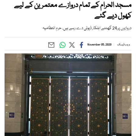
مسجد الحرام کے تمام دروازے معتمرین کے لیے
کھول دیے گئے
دروازوں پر24 گھنٹے اہلکار ڈیوٹی دے رہے ہیں، حرم انتظامیہ
ویب ڈیسک
November 05, 2020