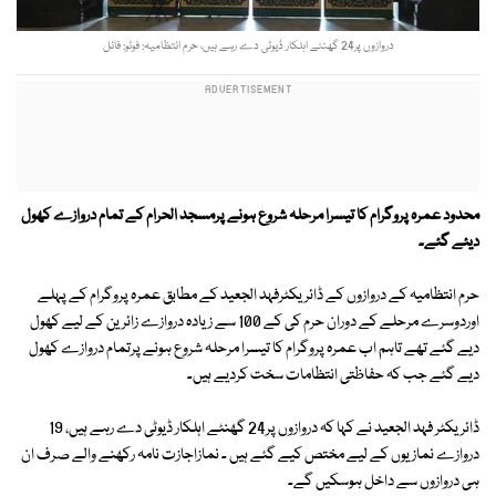
دروازوں پر24 گھنٹے اہلکار ڈیوٹی دے رہے ہیں، حرم انتظامیہ: فوٹو: فائل
محدود عمرہ پروگرام کا تیسرا مرحلہ شروع ہونے پر
مسجد الحرام کے تمام دروازے کھول
دیئے گئے۔
حرم انتظامیہ کے دروازوں کے ڈائریکٹرفہد الجعید کے مطابق عمرہ پروگرام کے پہلے
اوردوسرے مرحلے کے دوران حرم کی کے 100 سے زیادہ دروازے زائرین کے لیے کھول
دیے گئے تھے تاہم اب عمرہ پروگرام کا تیسرا مرحلہ شروع ہونے پرتمام دروازے کھول
دیے گئے جب کہ حفاظتی انتظامات سخت کردیے ہیں۔
ڈائریکٹر فہد الجعید نے کہا کہ دروازوں پر24 گھنٹے اہلکار ڈیوٹی دے رہے ہیں، 19
دروازے نمازیوں کے لیے مختص کیے گئے ہیں ۔ نمازاجازت نامہ رکھنے والے صرف ان
ہی دروازوں سے داخل ہوسکیں گے۔