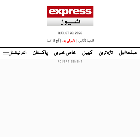
AUGUST 08, 2026
اشتہار لگائیں |
لائیو ٹی وی
| آج کا اخبار
صفحۂ اول
تازہ ترین
کھیل
خاص خبریں
پاکستان
انٹر نیشنل
ٹا