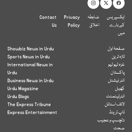
ایکسپریس
ضابطہ
Privacy
Contact
کے بارے
اخلاق
Policy
Us
میں
صفحۂ اول
Showbiz News in Urdu
تازہ ترین
Sports News in Urdu
غزہ لہو لہو
International News in
پاکستان
Urdu
انٹر نیشنل
Business News in Urdu
کھیل
Urdu Magazine
انٹرٹینمنٹ
Urdu Blogs
لائف اسٹائل
The Express Tribune
ٹاپ ٹرینڈ
Express Entertainment
دلچسپ و عجیب
صحت