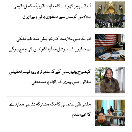
آبنائے ہرمز کھولنے کا معاہدہ تقریباً مکمل؛ قومی
سلامتی کونسل سے منظوری باقی ہے؛ ایران
امریکا میں ملازمت کے خواہش مند غیرملکی
صحافیوں کے سوشل میڈیا اکاؤنٹس کی جانچ ہوگی
کیمبرج یونیورسٹی کے کم عمر ترین پروفیسر تحقیقی
مقالوں میں چوری کے الزام پر مستعفی
مفتی تقی عثمانی کا مکہ مشترکہ دفاعی معاہدے
کا خیرمقدم