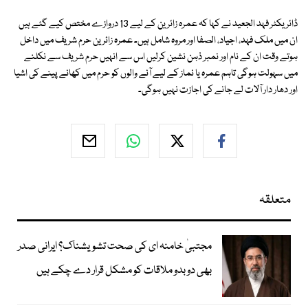
ڈائریکٹر فہد الجعید نے کہا کہ عمرہ زائرین کے لیے 13 دروازے مختص کیے گئے ہیں
ان میں ملک فہد، اجیاد، الصفا اور مروہ شامل ہیں۔ عمرہ زائرین حرم شریف میں داخل
ہوتے وقت ان کے نام اور نمبر ذہن نشین کرلیں اس سے انہیں حرم شریف سے نکلنے
میں سہولت ہوگی تاہم عمرہ یا نماز کے لیے آنے والوں کو حرم میں کھانے پینے کی اشیا
اور دھار دار آلات لے جانے کی اجازت نہیں ہوگی۔
متعلقہ
مجتبیٰ خامنہ ای کی صحت تشویشناک؟ ایرانی صدر
بھی دوبدو ملاقات کو مشکل قرار دے چکے ہیں