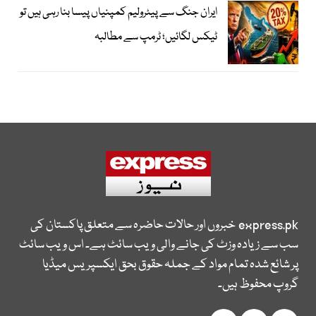
ایران جنگ سے پیٹرولیم کمپنیاں پیسا بنا رہی ہیں تو
ٹیکس لگائیں؛ ٹرمپ سے مطالبہ
express.pk
خبروں اور حالات حاضرہ سے متعلق پاکستان کی
سب سے زیادہ وزٹ کی جانے والی ویب سائٹ ہے۔ اس ویب سائٹ
پر شائع شدہ تمام مواد کے جملہ حقوق بحق ایکسپریس میڈیا
گروپ محفوظ ہیں۔