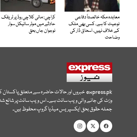
معاہدہ مکہ خالصتاً دفاعی
کراچی: مائی کلاچی روڈ پر ٹریفک
نوعیت کا ہے، کسی بھی ملک
حادثے میں موٹر سائیکل سوار
کے خلاف نہیں، اسحاق ڈار کی
نوجوان جاں بحق
وضاحت
express.pk
خبروں اور حالات حاضرہ سے متعلق پاکستان 
وزٹ کی جانے والی ویب سائٹ ہے۔ اس ویب سائٹ پر شائع شدہ
جملہ حقوق بحق ایکسپریس میڈیا گروپ محفوظ ہیں۔