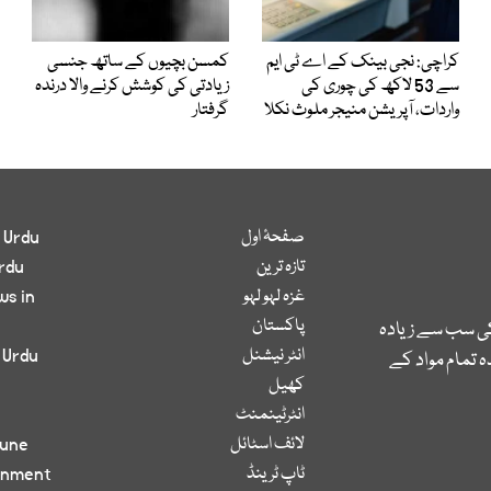
کراچی: نجی بینک کے اے ٹی ایم
کمسن بچیوں کے ساتھ جنسی
سے 53 لاکھ کی چوری کی
زیادتی کی کوشش کرنے والا درندہ
واردات، آپریشن منیجر ملوث نکلا
گرفتار
صفحۂ اول
 Urdu
تازہ ترین
rdu
غزہ لہو لہو
ws in
پاکستان
کی سب سے زیادہ
انٹر نیشنل
 Urdu
 تمام مواد کے
کھیل
انٹرٹینمنٹ
لائف اسٹائل
bune
ٹاپ ٹرینڈ
inment