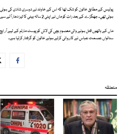
پولیس کے مطابق خاتون کو شک تھا کہ اس کے خاوند نے دوسری شادی کی ہوئی ہ
ہوئی تھی۔ جھگڑے کے بعد رات کو ماں نے اپنی 2 سالہ بیٹی کا تیز دھار آلے سے گلا کاٹ دیا۔
ماں کے ہاتھوں قتل ہونے والی معصوم بچی کی لاش کو پوسٹ مارٹم کے لیے آر ایچ 
سنانواں عصمت عباس نے کارروائی کرتے ہوئے خاتون کو گرفتار کرلیا ہے۔
متعلقہ