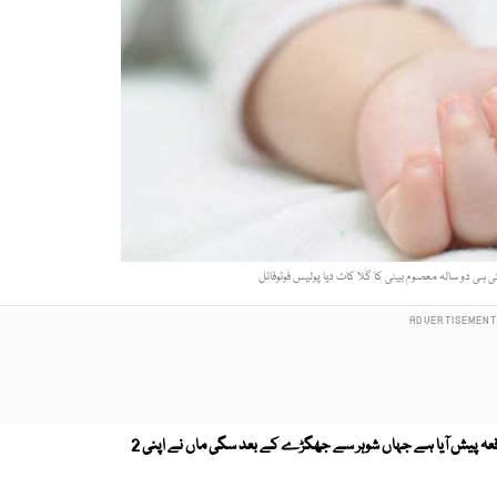
ہی دو سالہ معصوم بیٹی کا گلا کاٹ دیا پولیس فوٹوفائل
مظفر گڑھ کے علاقے بستی گشکوری میں نہایت افسوسناک واقعہ پیش آیا ہے جہاں شوہر سے جھگڑے کے بعد سگی ماں نے اپنی 2