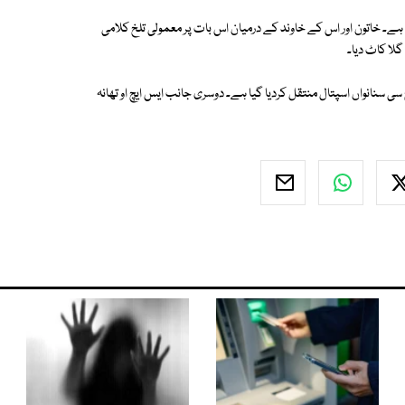
ے۔ خاتون اور اس کے خاوند کے درمیان اس بات پر معمولی تلخ کلامی
سی سنانواں اسپتال منتقل کردیا گیا ہے۔ دوسری جانب ایس ایچ او تھانہ