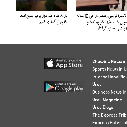
لاہور؛ قریبی رشتےدار کی 12 سالہ
وارث شاہ کے مزار پر ہیریٹیج اینڈ
بچی کے ساتھ گن پوائنٹ پر
کلچرل گیلری قائم
زیادتی، ملزم گرفتار
Showbiz News in
Sports News in U
International Ne
Urdu
Business News in
Urdu Magazine
Urdu Blogs
The Express Tri
Express Enterta