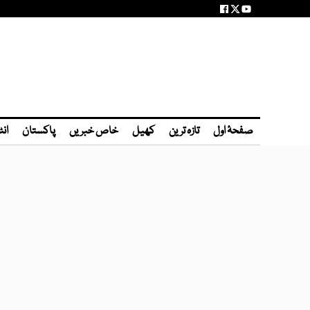
صفحۂ اول
تازہ ترین
کھیل
خاص خبریں
پاکستان
انٹ