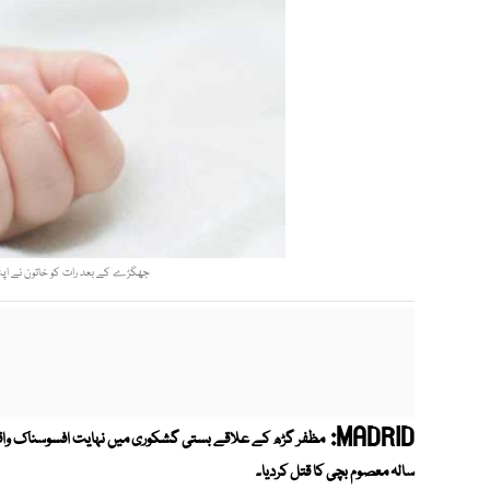
جھگڑے کے بعد رات کو خاتون نے اپنی 
MADRID:
سالہ معصوم بچی کا قتل کردیا۔