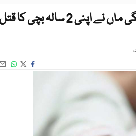
شوہر سے جھگڑے کے بعد سگی ماں نے اپنی 2 سالہ بچی کا قتل
س