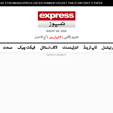
IVE STREAMING
EXPRESS ENTERTAINMENT
CRICKET PAKISTAN
TODAY'S PAPER
AUGUST 09, 2026
اشتہار لگائیں |
لائیو ٹی وی
| آج کا اخبار
ر نیشنل
ٹاپ ٹرینڈ
انٹرٹینمنٹ
لائف اسٹائل
فیکٹ چیک
صحت