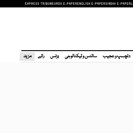
EXPRESS TRIBUNE
URDU E-PAPER
ENGLISH E-PAPER
SINDHI E-PAPER
L
دلچسپ و عجیب
سائنس و ٹیکنالوجی
بزنس
رائے
مزید