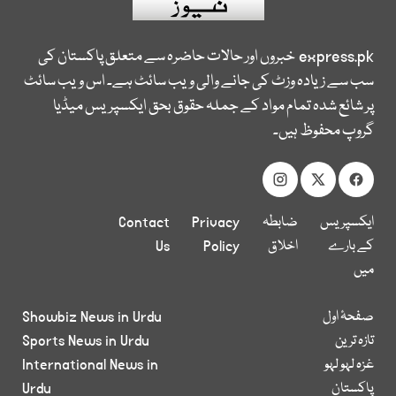
express.pk
خبروں اور حالات حاضرہ سے متعلق پاکستان کی
سب سے زیادہ وزٹ کی جانے والی ویب سائٹ ہے۔ اس ویب سائٹ
پر شائع شدہ تمام مواد کے جملہ حقوق بحق ایکسپریس میڈیا
گروپ محفوظ ہیں۔
ایکسپریس
ضابطہ
Privacy
Contact
کے بارے
اخلاق
Policy
Us
میں
صفحۂ اول
Showbiz News in Urdu
تازہ ترین
Sports News in Urdu
غزہ لہو لہو
International News in
پاکستان
Urdu