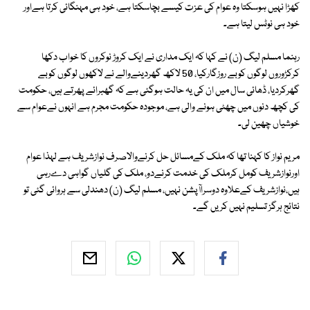
کھڑا نہیں ہوسکتا وہ عوام کی عزت کیسے بچاسکتا ہے، خود ہی مہنگائی کرتا ہےاور
خود ہی نوٹس لیتا ہے۔
رہنما مسلم لیگ (ن) نے کہا کہ ایک مداری نے ایک کروڑ نوکروں کا خواب دکھا
کرکڑوروں لوگوں کوبے روزگارکیا، 50 لاکھ گھردینےوالے نے لاکھوں لوگوں کوبے
گھرکردیا، ڈھائی سال میں ان کی یہ حالت ہوگئی ہے کہ گھبرائے پھرتے ہیں، حکومت
کی کچھ دنوں میں چھٹی ہونے والی ہے، موجودہ حکومت مجرم ہے انہوں نےعوام سے
خوشیاں چھین لی۔
مریم نواز کا کہنا تھا کہ ملک کےمسائل حل کرنےوالاصرف نوازشریف ہے لہذا عوام
اورنوازشریف کومل کرملک کی خدمت کرنےدو، ملک کی گلیاں گواہی دےرہی
ہیں،نوازشریف کےعلاوہ دوسراآپشن نہیں، مسلم لیگ (ن) دھندلی سے ہروائی گئی تو
نتائج ہرگز تسلیم نہیں کریں گے۔