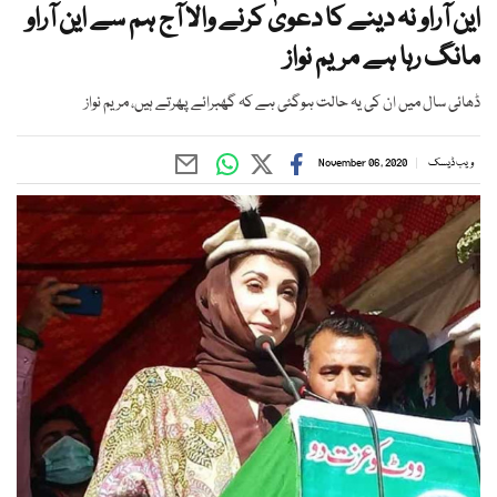
این آراو نہ دینے کا دعویٰ کرنے والا آج ہم سے این آراو
مانگ رہا ہے مریم نواز
ڈھائی سال میں ان کی یہ حالت ہوگئی ہے کہ گھبرائے پھرتے ہیں، مریم نواز
ویب ڈیسک
November 06, 2020