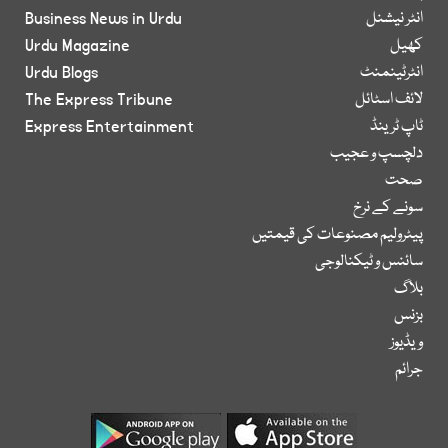
انٹر نیشنل
Business News in Urdu
کھیل
Urdu Magazine
انٹرٹینمنٹ
Urdu Blogs
لائف اسٹائل
The Express Tribune
ٹاپ ٹرینڈ
Express Entertainment
دلچسپ و عجیب
صحت
سونے کے نرخ
پیٹرولیم مصنوعات کی قیمتیں
سائنس و ٹیکنالوجی
بلاگ
بزنس
ویڈیوز
جرائم