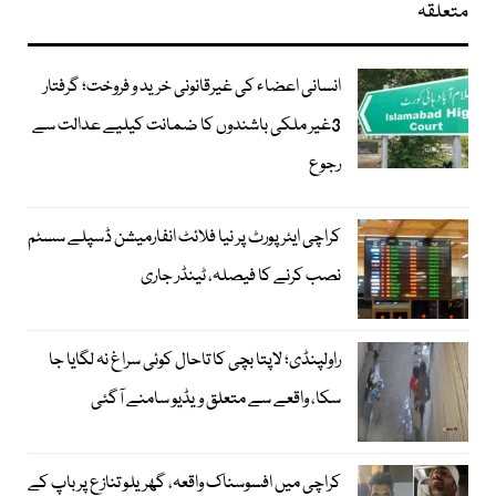
متعلقہ
انسانی اعضاء کی غیرقانونی خرید و فروخت؛ گرفتار
3غیر ملکی باشندوں کا ضمانت کیلیے عدالت سے
رجوع
کراچی ایئرپورٹ پر نیا فلائٹ انفارمیشن ڈسپلے سسٹم
نصب کرنے کا فیصلہ، ٹینڈر جاری
راولپنڈی؛ لاپتا بچی کا تاحال کوئی سراغ نہ لگایا جا
سکا، واقعے سے متعلق ویڈیو سامنے آگئی
کراچی میں افسوسناک واقعہ، گھریلو تنازع پر باپ کے