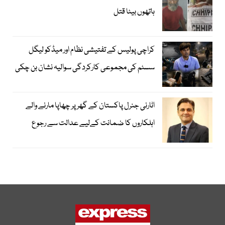
ہاتھوں بیٹا قتل
کراچی پولیس کے تفتیشی نظام اور میڈکو لیگل
سسٹم کی مجموعی کارکردگی سوالیہ نشان بن چکی
اٹارنی جنرل پاکستان کے گھر پر چھاپا مارنے والے
اہلکاروں کا ضمانت کےلیے عدالت سے رجوع