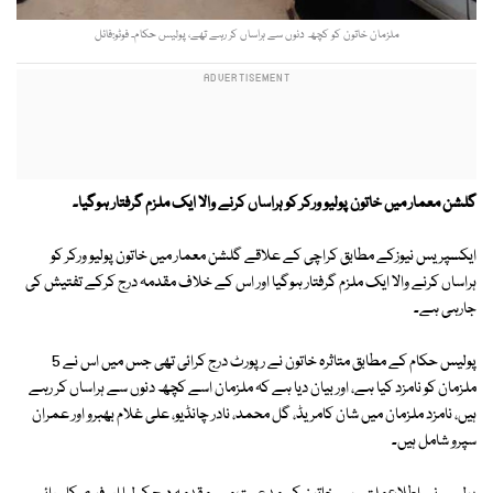
ملزمان خاتون کو کچھ دنوں سے ہراساں کر رہے تھے، پولیس حکام۔ فوٹو:فائل
گلشن معمار میں خاتون پولیو ورکر کو ہراساں کرنے والا ایک ملزم گرفتار ہوگیا۔
ایکسپریس نیوزکے مطابق کراچی کے علاقے گلشن معمار میں خاتون پولیو ورکر کو
ہراساں کرنے والا ایک ملزم گرفتار ہوگیا اور اس کے خلاف مقدمہ درج کرکے تفتیش کی
جارہی ہے۔
پولیس حکام کے مطابق متاثرہ خاتون نے رپورٹ درج کرائی تھی جس میں اس نے 5
ملزمان کو نامزد کیا ہے، اور بیان دیا ہے کہ ملزمان اسے کچھ دنوں سے ہراساں کر رہے
ہیں، نامزد ملزمان میں شان کامریڈ، گل محمد، نادر چانڈیو، علی غلام بھبرو اور عمران
سپرو شامل ہیں۔