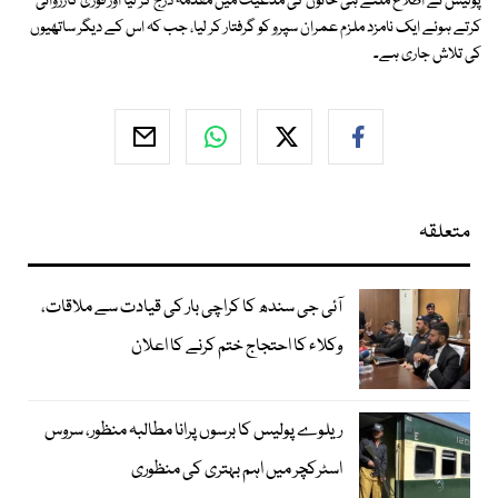
پولیس نے اطلاع ملتے ہی خاتون کی مدعیت میں مقدمہ درج کر لیا اور فوری کارروائی
کرتے ہوئے ایک نامزد ملزم عمران سپرو کو گرفتار کر لیا، جب کہ اس کے دیگر ساتھیوں
کی تلاش جاری ہے۔
متعلقہ
آئی جی سندھ کا کراچی بار کی قیادت سے ملاقات،
وکلاء کا احتجاج ختم کرنے کا اعلان
ریلوے پولیس کا برسوں پرانا مطالبہ منظور، سروس
اسٹرکچر میں اہم بہتری کی منظوری