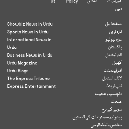
کے بارے
اخلاق
Policy
Us
میں
صفحۂ اول
Showbiz News in Urdu
تازہ ترین
Sports News in Urdu
غزہ لہو لہو
International News in
پاکستان
Urdu
انٹر نیشنل
Business News in Urdu
کھیل
Urdu Magazine
انٹرٹینمنٹ
Urdu Blogs
لائف اسٹائل
The Express Tribune
ٹاپ ٹرینڈ
Express Entertainment
دلچسپ و عجیب
صحت
سونے کے نرخ
پیٹرولیم مصنوعات کی قیمتیں
سائنس و ٹیکنالوجی