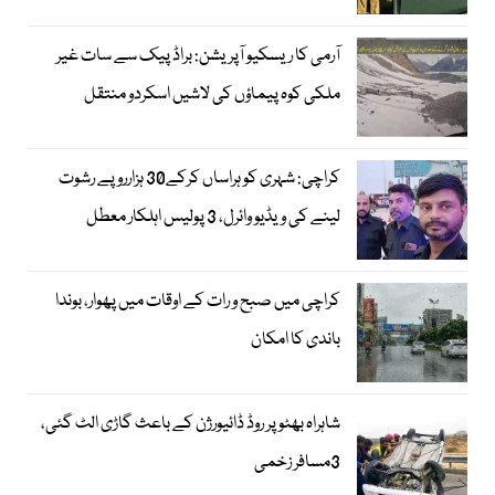
آرمی کا ریسکیو آپریشن: براڈ پیک سے سات غیر
ملکی کوہ پیماؤں کی لاشیں اسکردو منتقل
کراچی: شہری کو ہراساں کرکے30 ہزارروپے رشوت
لینے کی ویڈیو وائرل، 3 پولیس اہلکار معطل
کراچی میں صبح و رات کے اوقات میں پھوار، بوندا
باندی کا امکان
شاہراہ بھٹو پر روڈ ڈائیورژن کے باعث گاڑی الٹ گئی،
3مسافر زخمی