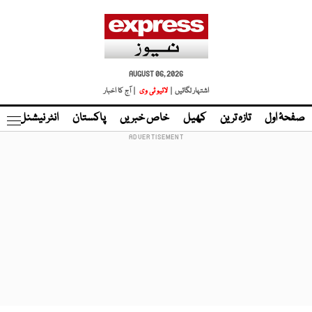
AUGUST 06, 2026
اشتہار لگائیں |
لائیو ٹی وی
| آج کا اخبار
صفحۂ اول
تازہ ترین
کھیل
خاص خبریں
پاکستان
انٹر نیشنل
ٹا