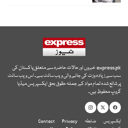
express.pk
خبروں اور حالات حاضرہ سے متعلق پاکستان کی
سب سے زیادہ وزٹ کی جانے والی ویب سائٹ ہے۔ اس ویب سائٹ
پر شائع شدہ تمام مواد کے جملہ حقوق بحق ایکسپریس میڈیا
گروپ محفوظ ہیں۔
ایکسپریس
ضابطہ
Privacy
Contact