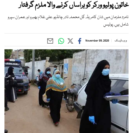
خاتون پولیو ورکر کو ہراساں کرنے والا ملزم گرفتار
نامزد ملزمان میں شان کامریڈ، گل محمد، نادر چانڈیو، علی غلام بھبرو اور عمران سپرو
شامل ہیں، پولیس
ویب ڈیسک
November 09, 2020