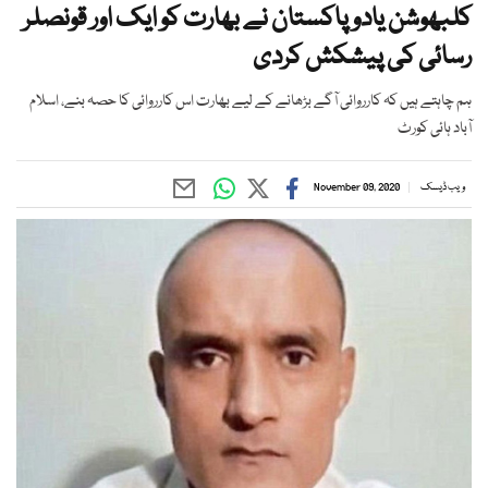
کلبھوشن یادو پاکستان نے بھارت کو ایک اور قونصلر
رسائی کی پیشکش کردی
ہم چاہتے ہیں کہ کارروائی آگے بڑھانے کے لیے بھارت اس کارروائی کا حصہ بنے، اسلام
آباد ہائی کورٹ
ویب ڈیسک
November 09, 2020