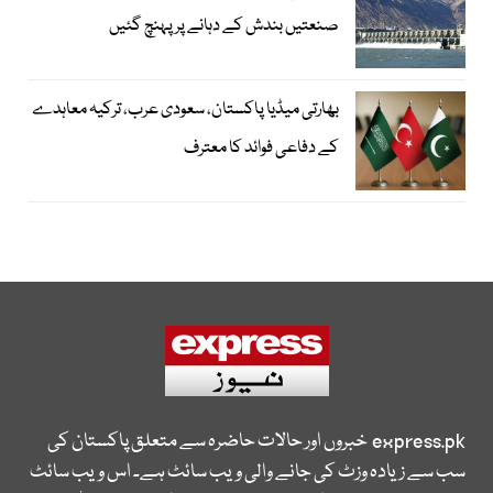
صنعتیں بندش کے دہانے پر پہنچ گئیں
بھارتی میڈیا پاکستان، سعودی عرب، ترکیہ معاہدے
کے دفاعی فوائد کا معترف
express.pk
خبروں اور حالات حاضرہ سے متعلق پاکستان کی
سب سے زیادہ وزٹ کی جانے والی ویب سائٹ ہے۔ اس ویب سائٹ