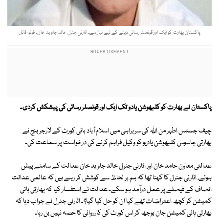
پاکستان بھارت کو ایک اور قونصلر رسائی دینے کے لیے تیار ہے۔ اٹارنی جنرل خالد جاوید خان۔ فوٹو: فائل
پاکستان نے بھارت کو کلبھوشن یادو تک ایک اور قونصلر رسائی کی پیشکش کردی۔
چیف جسٹس اطہر من اللہ کی سربراہی میں اسلام آباد ہائی کورٹ کے لارجر بنچ نے
بھارتی جاسوس کلبھوشن یادیو کو وکیل فراہم کرنے کی درخواست پر سماعت کی۔
عدالتی معاون حامد خان اور اٹارنی جنرل خالد جاوید خان عدالت کے سامنے پیش
ہوئے، اٹارنی جنرل کا کہنا تھا کہ ہم ہر لحاظ سے کوشش کر رہے ہیں کہ عالمی عدالت
انصاف کے فیصلے پر عمل درآمد ہو سکے۔ عدالت نے استفسار کیا کہ بھارتی ہائی
کمیشن کو کچھ اعتراضات تھے کیا ان کو حل کیا گیا؟۔ اٹارنی جنرل نے جواب دیا کہ
بھارتی ہائی کمیشن جان بوجھ کر اس کورٹ کی کارروائی کا حصہ نہیں بن رہا۔