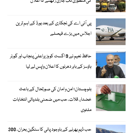
کی منظوری تک جاری رکھنے کا اعلان
پی آئی اے کی نجکاری کے بعد بورڈ کے اہم ترین
اجلاس میں بڑے فیصلے
حافظ نعیم نے 9 اگست کو وزیراعلیٰ پنجاب اور گورنر
ہاؤسز کے باہر دھرنوں کا اعلان واپس لے لیا
بلوچستان؛ امن و امان کی صورتحال کے باعث
خضدار، قلات، حب میں ضمنی بلدیاتی انتخابات
ملتوی
حب ڈیم بھرنے کے باوجود پانی کا سنگین بحران، 300