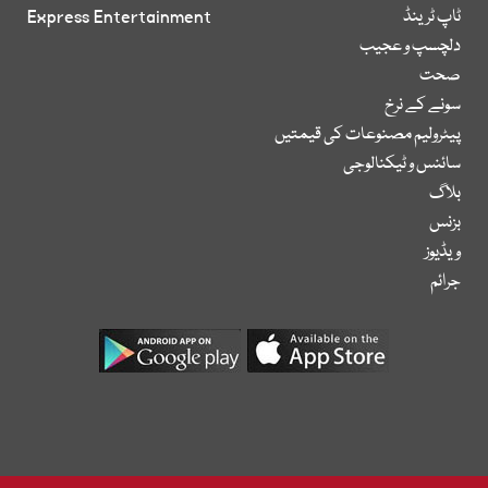
ٹاپ ٹرینڈ
Express Entertainment
دلچسپ و عجیب
صحت
سونے کے نرخ
پیٹرولیم مصنوعات کی قیمتیں
سائنس و ٹیکنالوجی
بلاگ
بزنس
ویڈیوز
جرائم