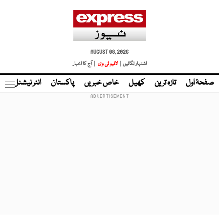
AUGUST 08, 2026
اشتہار لگائیں |
لائیو ٹی وی
| آج کا اخبار
صفحۂ اول
تازہ ترین
کھیل
خاص خبریں
پاکستان
انٹر نیشنل
ٹا