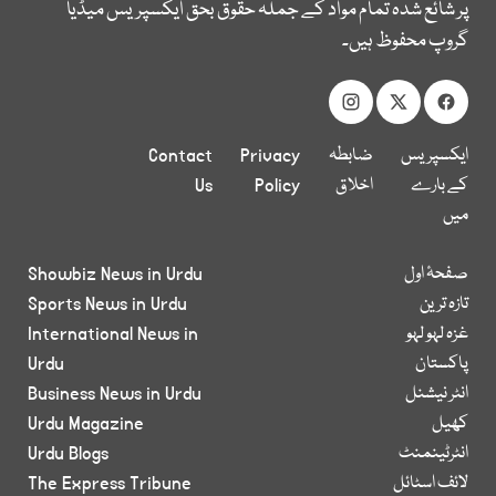
پر شائع شدہ تمام مواد کے جملہ حقوق بحق ایکسپریس میڈیا
گروپ محفوظ ہیں۔
ایکسپریس
ضابطہ
Privacy
Contact
کے بارے
اخلاق
Policy
Us
میں
صفحۂ اول
Showbiz News in Urdu
تازہ ترین
Sports News in Urdu
غزہ لہو لہو
International News in
پاکستان
Urdu
انٹر نیشنل
Business News in Urdu
کھیل
Urdu Magazine
انٹرٹینمنٹ
Urdu Blogs
لائف اسٹائل
The Express Tribune