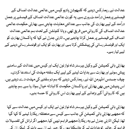
عدالت نے ریمارکس دیئے کہ کلبھوشن یادیو کیس میں عالمی عدالت انصاف کے
فیصلے پرعمل درآمد ضروری ہے، یہ کورٹ عالمی عدالت انصاف کے فیصلے پر عمل
درآمد کے لیے بھارت کی جانب سے عدالتی معاونت چاہتی ہے، بھارتی حکومت عالمی
عدالت انصاف کی کارروائی میں فریق تھی، ویانا کنونشن کے تحت ہم عالمی عدالت
انصاف کے فیصلے پر عمل کرانا چاہتے ہیں۔ اٹارنی جنرل نے کہا کہ پاکستان بھارت کو
ایک اور قونصلر رسائی کی پیشکش کرتا ہے، اور بھارت کو ایک اور قونصلر رسائی دینے کے
لیے تیار ہے۔
بھارتی ہائی کمیشن کے وکیل بیرسٹر شاہ نواز نون ایک اور کیس میں عدالت کے سامنے
پیش ہوئے اور بھارت سے ہدایات لینے کے لیے ایک ہفتہ مہلت کی استدعا کردی۔
چیف جسٹس اطہرمن اللہ نے ریمارکس دیئے کہ ہم دو ہفتے کی مہلت دے دیتے ہیں،
اس پٹیشن میں بھی بھارتی اور پاکستان حکومت کا تبادلہ خیال ہوتا رہا ہے، ہم چاہتے
ہیں کہ کارروائی آگے بڑھانے کے لیے بھارت اس کارروائی کا حصہ بنے۔
بھارتی ہائی کمیشن کے وکیل بیرسٹر شاہ نواز نون نے ایک اور کیس میں عدالت سے کہا
کہ مجھے بھارتی ہائی کمیشن کی جانب سے کیس سے متعلقہ ریکارڈ لینے کا کہا گیا
تھا، لیکن اٹارنی جنرل نے وہ ریکارڈ مجھے فراہم نہیں کیا، مجھے اگر ٹرائل کی تفصیلات
فراہم کی جائیں تو ہدایات لے کر بتاسکتا ہوں، کل میں نے ان سے بات کی لیکن ان کی