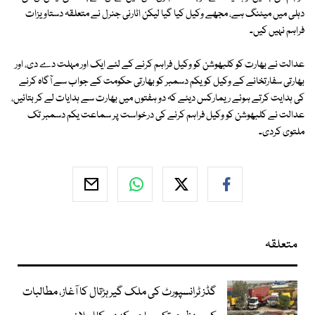
دہلی میں میٹنگ ہے، مجھے وکیل کیا گیا لیکن اٹارنی جنرل نے متعلقہ دستاویزات
فراہم نہیں کیں۔
عدالت نے بھارت کو کلبھوشن کو وکیل فراہم کرنے کے لئے ایک اور مہلت دے دی، اور
بھارتی سفارتخانے کے وکیل کو یکم دسمبر کو بھارتی حکومت کے جواب سے آگاہ کرنے
کی ہدایت کرتے ہوئے ریمارکس دیئے کہ دو ہفتوں میں بھارت سے ہدایات لے کر بتائیں،
عدالت نے کلبھوشن کو وکیل فراہم کرنے کی درخواست پر سماعت یکم دسمبر تک
ملتوی کردی۔
متعلقہ
گڈز ٹرانسپورٹ کی ملک گیر ہڑتال کا آغاز، مطالبات