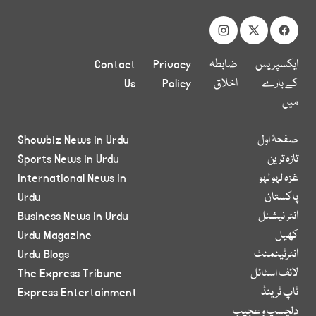
ایکسپریس
ضابطہ
Privacy
Contact
کے بارے
اخلاق
Policy
Us
میں
صفحۂ اول
Showbiz News in Urdu
تازہ ترین
Sports News in Urdu
غزہ لہو لہو
International News in
پاکستان
Urdu
انٹر نیشنل
Business News in Urdu
کھیل
Urdu Magazine
انٹرٹینمنٹ
Urdu Blogs
لائف اسٹائل
The Express Tribune
ٹاپ ٹرینڈ
Express Entertainment
دلچسپ و عجیب