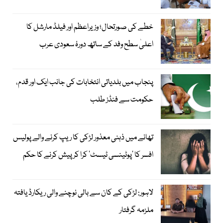
خطے کی صورتحال؛ وزیراعظم اور فیلڈ مارشل کا
اعلیٰ سطح وفد کے ساتھ دورۂ سعودی عرب
پنجاب میں بلدیاتی انتخابات کی جانب ایک اور قدم،
حکومت سے فنڈز طلب
تھانے میں ذہنی معذور لڑکی کا ریپ کرنے والے پولیس
افسر کا ’پوٹینسی ٹیسٹ‘ کرا کر پیش کرنے کا حکم
لاہور: لڑکی کے کان سے بالی نوچنے والی ریکارڈ یافتہ
ملزمہ گرفتار