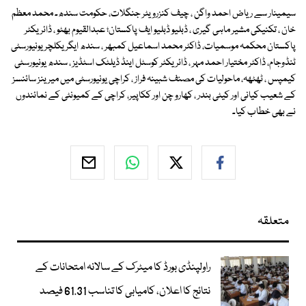
سیمینار سے ریاض احمد واگن ، چیف کنزرویٹر جنگلات، حکومت سندھ۔ محمد معظم
خان ، تکنیکی مشیر ماہی گیری ، ڈبلیو ڈبلیو ایف پاکستان؛ عبدالقیوم بھٹو ، ڈائریکٹر
پاکستان محکمہ موسمیات، ڈاکٹر محمد اسماعیل کمبھر ، سندھ ایگریکلچر یونیورسٹی
ٹنڈوجام، ڈاکٹر مختیار احمد مہر ، ڈائریکٹر کوسٹل اینڈ ڈیلٹک اسٹڈیز ، سندھ یونیورسٹی
کیمپس ، ٹھٹھہ، ماحولیات کی مصنف شبینہ فراز ، کراچی یونیورسٹی میں میرینز سائنسز
کے شعیب کیانی اور کیٹی بندر ، کھارو چن اور ککاپیر، کراچی کے کمیونٹی کے نمائندوں
نے بھی خطاب کیا۔
متعلقہ
راولپنڈی بورڈ کا میٹرک کے سالانہ امتحانات کے
نتائج کا اعلان، کامیابی کا تناسب 61.31 فیصد