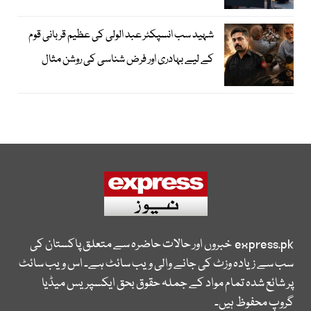
شہید سب انسپکٹر عبد الولی کی عظیم قربانی قوم
کے لیے بہادری اور فرض شناسی کی روشن مثال
express.pk
خبروں اور حالات حاضرہ سے متعلق پاکستان کی
سب سے زیادہ وزٹ کی جانے والی ویب سائٹ ہے۔ اس ویب سائٹ
پر شائع شدہ تمام مواد کے جملہ حقوق بحق ایکسپریس میڈیا
گروپ محفوظ ہیں۔