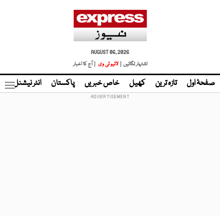
AUGUST 06, 2026
اشتہار لگائیں |
لائیو ٹی وی
| آج کا اخبار
صفحۂ اول
تازہ ترین
کھیل
خاص خبریں
پاکستان
انٹر نیشنل
ٹا