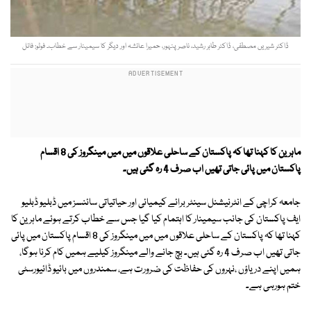
ڈاکٹر شیریں مصطفی، ڈاکٹر طاہر رشید، ناصرپنہور، حمیرا عائشہ اور دیگر کا سیمینار سے خطاب۔ فوٹو: فائل
ماہرین کا کہنا تھا کہ پاکستان کے ساحلی علاقوں میں میں مینگروز کی 8 اقسام
پاکستان میں پائی جاتی تھیں اب صرف 4 رہ گئی ہیں۔
جامعہ کراچی کے انٹرنیشنل سینٹر برائے کیمیائی اور حیاتیاتی سائنسز میں ڈبلیو ڈبلیو
ایف پاکستان کی جانب سیمینار کا اہتمام کیا گیا جس سے خطاب کرتے ہوئے ماہرین کا
کہنا تھا کہ پاکستان کے ساحلی علاقوں میں میں مینگروز کی 8 اقسام پاکستان میں پائی
جاتی تھیں اب صرف 4 رہ گئی ہیں۔ بچ جانے والے مینگروز کیلیے ہمیں کام کرنا ہوگا،
ہمیں اپنے دریاؤں ،نہروں کی حفاظت کی ضرورت ہے، سمندروں میں بائیو ڈائیورسٹی
ختم ہورہی ہے۔