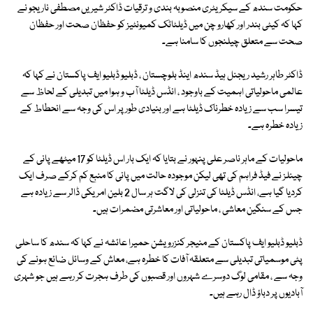
حکومت سندھ کے سیکریٹری منصوبہ بندی و ترقیات ڈاکٹر شیریں مصطفی ناریجو نے
کہا کہ کیٹی بندر اور کھارو چن میں ڈیلٹاٹک کمیونٹیز کو حفظان صحت اور حفظان
صحت سے متعلق چیلنجوں کا سامنا ہے۔
ڈاکٹر طاہر رشید ریجنل ہیڈ سندھ اینڈ بلوچستان ، ڈبلیو ڈبلیو ایف پاکستان نے کہا کہ
عالمی ماحولیاتی اہمیت کے باوجود ، انڈس ڈیلٹا آب و ہوا میں تبدیلی کے لحاظ سے
تیسرا سب سے زیادہ خطرناک ڈیلٹا ہے اور بنیادی طور پر اس کی وجہ سے انحطاط کے
زیادہ خطرہ ہے۔
ماحولیات کے ماہر ناصر علی پنہور نے بتایا کہ ایک بار اس ڈیلٹا کو 17 میٹھے پانی کے
چینلز نے فیڈ فراہم کی تھی لیکن موجودہ حالت میں پانی کا منبع کم کرکے صرف ایک
کردیا گیا ہے، انڈس ڈیلٹا کی تنزلی کی لاگت ہر سال 2 بلین امریکی ڈالر سے زیادہ ہے
جس کے سنگین معاشی ، ماحولیاتی اور معاشرتی مضمرات ہیں۔
ڈبلیو ڈبلیو ایف پاکستان کے منیجر کنزرویشن حمیرا عائشہ نے کہا کہ سندھ کا ساحلی
پٹی موسمیاتی تبدیلی سے متعلقہ آفات کا خطرہ ہے، معاش کے وسائل ضائع ہونے کی
وجہ سے ، مقامی لوگ دوسرے شہروں اور قصبوں کی طرف ہجرت کر رہے ہیں جو شہری
آبادیوں پر دباؤ ڈال رہے ہیں۔