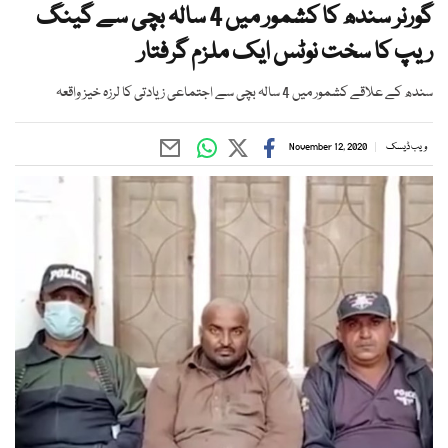
گورنر سندھ کا کشمور میں 4 سالہ بچی سے گینگ
ریپ کا سخت نوٹس ایک ملزم گرفتار
سندھ کے علاقے کشمور میں 4 سالہ بچی سے اجتماعی زیادتی کا لرزہ خیز واقعہ
ویب ڈیسک
November 12, 2020