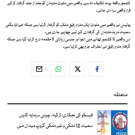
کشمور واقعہ بہت تکلیف دہ ہے، واقعے میں ملوث ملزمان کو جلد از جلد گرفتار کرکے
قرار واقعی سزا دی جائے۔
پولیس نے واقعے میں ملوث ایک ملزم رفیق ملک کو گرفتار کرلیا ہے جبکہ خیراللہ بگٹی
سمیت مزید ملزمان کی گرفتاری کے لیے چھاپے جاری ہیں۔
اس واقعے کا کشمور تھانے میں اغوا اور جنسی زیادتی کا مقدمہ درج کرلیا گیا ہے جبکہ
گرفتار ملزم رفیق نے اعتراف جرم بھی کرلیا ہے۔
متعلقہ
فیسکو کی نجکاری: ترکیہ، چینی سرمایہ کاروں
سمیت 12 ملکی و غیر ملکی گروپ میدان میں