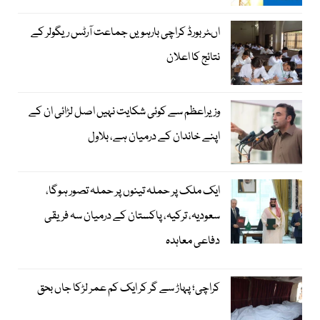
اںٹر بورڈ کراچی بارہویں جماعت آرٹس ریگولر کے
نتائج کا اعلان
وزیراعظم سے کوئی شکایت نہیں اصل لڑائی ان کے
اپنے خاندان کے درمیان ہے، بلاول
ایک ملک پر حملہ تینوں پر حملہ تصور ہوگا،
سعودیہ، ترکیہ، پاکستان کے درمیان سہ فریقی
دفاعی معاہدہ
کراچی؛ پہاڑ سے گر کر ایک کم عمر لڑکا جاں بحق