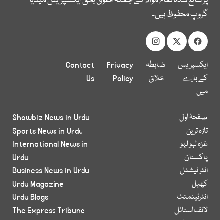
پر شائع شدہ تمام مواد کے جملہ حقوق بحق ایکسپریس میڈیا
گروپ محفوظ ہیں۔
ایکسپریس
ضابطہ
Privacy
Contact
کے بارے
اخلاق
Policy
Us
میں
صفحۂ اول
Showbiz News in Urdu
تازہ ترین
Sports News in Urdu
غزہ لہو لہو
International News in
پاکستان
Urdu
انٹر نیشنل
Business News in Urdu
کھیل
Urdu Magazine
انٹرٹینمنٹ
Urdu Blogs
لائف اسٹائل
The Express Tribune