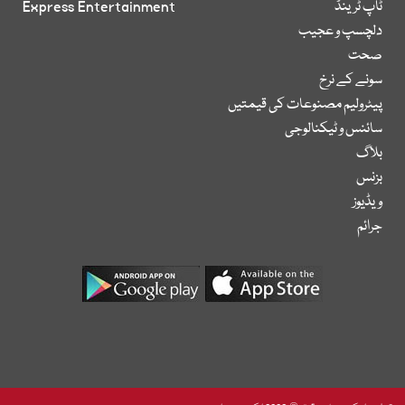
ٹاپ ٹرینڈ
Express Entertainment
دلچسپ و عجیب
صحت
سونے کے نرخ
پیٹرولیم مصنوعات کی قیمتیں
سائنس و ٹیکنالوجی
بلاگ
بزنس
ویڈیوز
جرائم