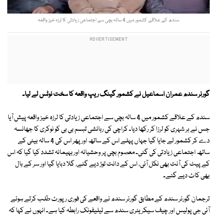
سندھ کے علاقے کشمور میں 4 سالہ بچی سے اجتماعی زیادتی کا لرزہ خیز واقعہ
گورنر سندھ عمران اسماعیل نے کشمور گینگ ریپ واقعہ کا سخت نوٹس لے لیا۔
سندھ کے علاقے کشمور میں 4 سالہ بچی سے اجتماعی زیادتی کا لرزہ خیز واقعہ پیش آیا
جس نے ہر شہری کو لرزا کر رکھا دیا۔ کراچی کی رہائشی تبسم بی بی کو نوکری کا جھانسہ
دے کر کشمور لے جایا گیا جہاں پہلے اس کے ساتھ اور پھر اس کی 4 سالہ بیٹی کے
ساتھ اجتماعی زیادتی کی گئی۔ معصوم بچی پر وحشیانہ اور بہیمانہ تشدد کیا گیا کہ اس
کے پیٹ کی آنت بھی نکل آئی، اس کے دانت توڑ دیے گئے، گلا دبایا گیا اور سر کے بال
بھی کاٹ دیے گئے۔
ترجمان گورنر سندھ کے مطابق گورنر سندھ نے واقعے کی فوری رپورٹ طلب کرتے ہوئے
آئی جی پولیس اور چیف سیکریٹری سندھ سے ٹیلیفونک رابطہ کیا ہے۔ انہوں نے کہا کہ