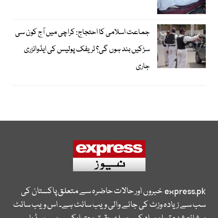
جماعت اسلامی کا احتجاج: کراچی میں آج کون سی
سڑکیں بند ہوں گی؟ ٹریفک پولیس کی ایڈوائزری
جاری
express.pk
خبروں اور حالات حاضرہ سے متعلق پاکستان کی
سب سے زیادہ وزٹ کی جانے والی ویب سائٹ ہے۔ اس ویب سائٹ