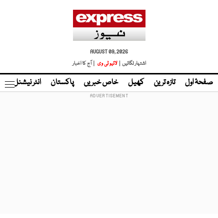
AUGUST 09, 2026
اشتہار لگائیں |
لائیو ٹی وی
| آج کا اخبار
صفحۂ اول
تازہ ترین
کھیل
خاص خبریں
پاکستان
انٹر نیشنل
ٹا