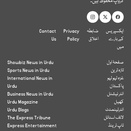
گروپ محفوظ ہیں۔
ایکسپریس
ضابطہ
Privacy
Contact
کے بارے
اخلاق
Policy
Us
میں
صفحۂ اول
Showbiz News in Urdu
تازہ ترین
Sports News in Urdu
غزہ لہو لہو
International News in
پاکستان
Urdu
انٹر نیشنل
Business News in Urdu
کھیل
Urdu Magazine
انٹرٹینمنٹ
Urdu Blogs
لائف اسٹائل
The Express Tribune
ٹاپ ٹرینڈ
Express Entertainment