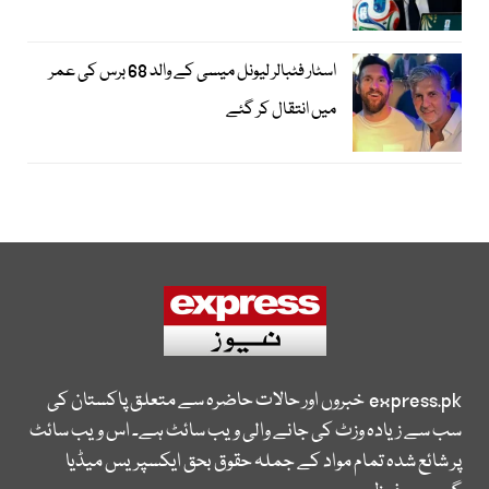
اسٹار فٹبالر لیونل میسی کے والد 68 برس کی عمر
میں انتقال کر گئے
express.pk
خبروں اور حالات حاضرہ سے متعلق پاکستان کی
سب سے زیادہ وزٹ کی جانے والی ویب سائٹ ہے۔ اس ویب سائٹ
پر شائع شدہ تمام مواد کے جملہ حقوق بحق ایکسپریس میڈیا