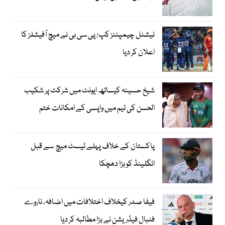
نیشنل چیمپئنز کپ: پی سی بی نے میچ آفیشلز کا
اعلان کر دیا
شیخ حسینہ کیساتھ ایونٹ میں شرکت پر شکیب
الحسن کی ٹیم میں واپسی کے امکانات ختم
پاکستان کے خلاف پہلے ٹیسٹ میچ سے قبل
انگلینڈ کو بڑا دھچکا
فیفا صدر کیخلاف اختلافات میں اضافہ، ناروے
فٹبال فیڈریشن نے بڑا مطالبہ کر دیا