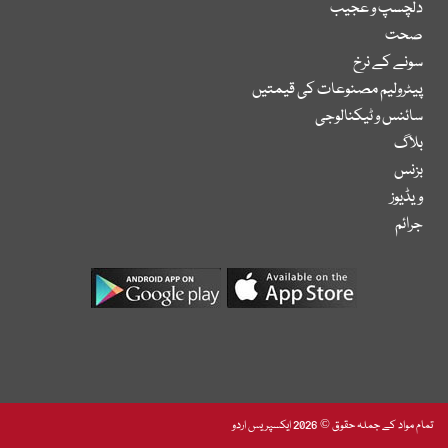
دلچسپ و عجیب
صحت
سونے کے نرخ
پیٹرولیم مصنوعات کی قیمتیں
سائنس و ٹیکنالوجی
بلاگ
بزنس
ویڈیوز
جرائم
تمام مواد کے جملہ حقوق © 2026 ایکسپریس اردو