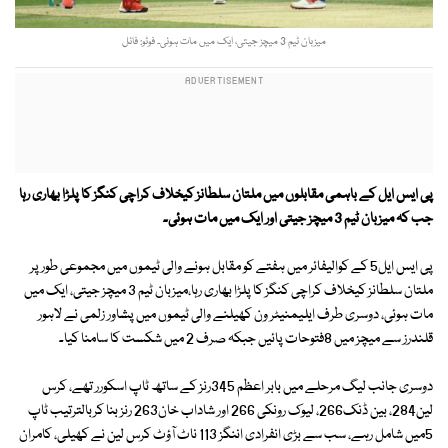
میزبان ٹیم 3 میچز جیتی، ایک میں مات ہوئی۔ فوٹو: فائل
پی ایس ایل کے باہمی مقابلوں میں ملتان سلطانز کیخلاف کراچی کنگز کا پلڑا بھاری رہا
جب کہ میزبان ٹیم 3 میچز جیتی اور ایک میں مات ہوئی۔
پی ایس ایل5 کے کوالیفائر میں ہفتے کو مقابل ہونے والی ٹیموں میں مجموعی طور پر
ملتان سلطانز کیخلاف کراچی کنگز کا پلڑا بھاری رہا،میزبان ٹیم 3 میچز جیتی، ایک میں
مات ہوئی، دوسری طرف ایلیمنیٹر ون کھیلنے والی ٹیموں میں پشاور زلمی نے لاہور
قلندرز سے میچز میں 8فتوحات پائیں جبکہ صرف 2 میں شکست کا سامنا کیا۔
دوسری جانب لیگ مرحلے میں بابر اعظم 345رنز کے ساتھ ٹاپ اسکورر تھے، کرس
لین284، بین ڈنک266، لیوک رونکی 266 اور شاداب خان263 رنز بنا کربالترتیب ٹاپ
5میں شامل رہے، سب سے بڑی انفرادی اننگز 113 ناٹ آؤٹ کرس لین نے کھیلی، کامران