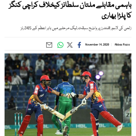
باہمی مقابلے ملتان سلطانز کیخلاف کراچی کنگز
کا پلڑا بھاری
زلمی کی لاہور قلندرز پر واضح سبقت،لیگ مرحلے میں بابر اعظم کے 345رنز
November 14, 2020
Abbas Raza