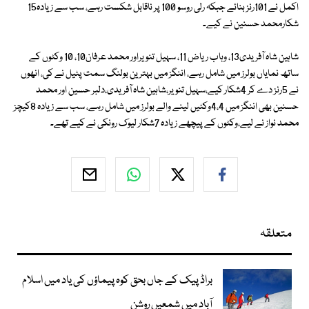
اکمل نے 101رنز بنائے جبکہ رلی روسو 100 پر ناقابل شکست رہے، سب سے زیادہ15
شکارمحمد حسنین نے کیے۔
شاہین شاہ آفریدی13، وہاب ریاض 11، سہیل تنویراور محمد عرفان10، 10 وکٹوں کے
ساتھ نمایاں بولرز میں شامل رہے، اننگز میں بہترین بولنگ سمت پٹیل نے کی، انھوں
نے 5رنز دے کر 4شکار کیے،سہیل تنویر،شاہین شاہ آفریدی،دلبر حسین اور محمد
حسنین بھی اننگز میں 4،4وکٹیں لینے والے بولرز میں شامل رہے، سب سے زیادہ 8کیچز
محمد نواز نے لیے،وکٹوں کے پیچھے زیادہ 7شکار لیوک رونکی نے کیے تھے۔
متعلقہ
براڈ پیک کے جاں بحق کوہ پیماؤں کی یاد میں اسلام
آباد میں شمعیں روشن