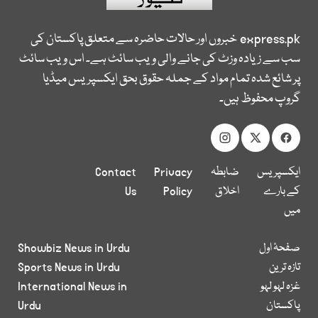
express.pk
خبروں اور حالات حاضرہ سے متعلق پاکستان کی
سب سے زیادہ وزٹ کی جانے والی ویب سائٹ ہے۔ اس ویب سائٹ
پر شائع شدہ تمام مواد کے جملہ حقوق بحق ایکسپریس میڈیا
گروپ محفوظ ہیں۔
ایکسپریس
ضابطہ
Privacy
Contact
کے بارے
اخلاق
Policy
Us
میں
صفحۂ اول
Showbiz News in Urdu
تازہ ترین
Sports News in Urdu
غزہ لہو لہو
International News in
پاکستان
Urdu