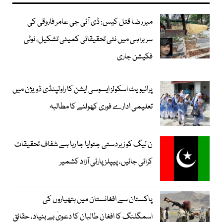
میر رضا قتل کیس: ڈی آئی جی عامر فاروقی کی
سربراہی میں نئی تحقیقاتی کمیٹی تشکیل، نوٹی
فکیشن جاری
پرائیویٹ اسکولز ایسوسی ایشن کا راولپنڈی ڈویژن میں
تعلیمی ادارے فوری کھولنے کا مطالبہ
ن لیگ کو زبردستی جتوایا جا رہا ہے شفاف تحقیقات
کرائی جائیں، پیپلز پارٹی آزاد کشمیر
پاکستان سے افغانستان میں ہتھیاروں کی
اسمگلنگ کا افغان طالبان کا دعویٰ بے بنیاد، حقائق