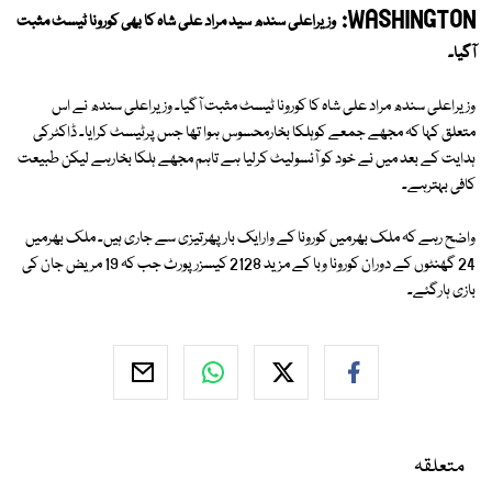
WASHINGTON:
وزیراعلی سندھ سید مراد علی شاہ کا بھی کورونا ٹیسٹ مثبت
آگیا۔
وزیراعلی سندھ مراد علی شاہ کا کورونا ٹیسٹ مثبت آگیا۔ وزیراعلی سندھ نے اس
متعلق کہا کہ مجھے جمعے کوہلکا بخارمحسوس ہوا تھا جس پرٹیسٹ کرایا۔ ڈاکٹرکی
ہدایت کے بعد میں نے خود کو آئسولیٹ کرلیا ہے تاہم مجھے ہلکا بخارہے لیکن طبیعت
کافی بہترہے۔
واضح رہے کہ ملک بھرمیں کورونا کے وارایک بارپھرتیزی سے جاری ہیں۔ ملک بھرمیں
24 گھنٹوں کے دوران کورونا وبا کے مزید 2128 کیسزرپورٹ جب کہ 19 مریض جان کی
بازی ہارگئے۔
متعلقہ