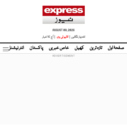
AUGUST 09, 2026
اشتہار لگائیں |
لائیو ٹی وی
| آج کا اخبار
صفحۂ اول
تازہ ترین
کھیل
خاص خبریں
پاکستان
انٹر نیشنل
ٹا