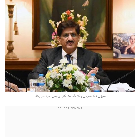
مجھے ہلکا بخار ہے لیکن طبیعت کافی بہترہے۔ مراد علی شاہ