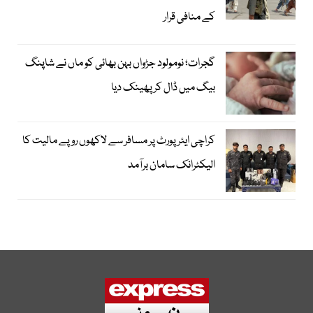
کے منافی قرار
گجرات؛ نومولود جڑواں بہن بھائی کو ماں نے شاپنگ
بیگ میں ڈال کر پھینک دیا
کراچی ایئرپورٹ پر مسافر سے لاکھوں روپے مالیت کا
الیکٹرانک سامان برآمد