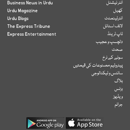
انٹر نیشنل
Business News in Urdu
کھیل
Urdu Magazine
انٹرٹینمنٹ
Urdu Blogs
لائف اسٹائل
The Express Tribune
ٹاپ ٹرینڈ
Express Entertainment
دلچسپ و عجیب
صحت
سونے کے نرخ
پیٹرولیم مصنوعات کی قیمتیں
سائنس و ٹیکنالوجی
بلاگ
بزنس
ویڈیوز
جرائم