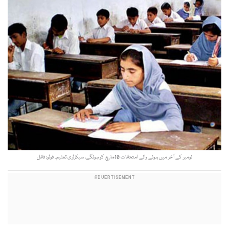
نومبر کے آخر میں ہونے والے امتحانات 10مارچ کو ہونگے، سیکرٹری تعلیم۔ فوٹو: فائل