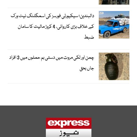
دالبندین؛ سیکیورٹی فورسز کی اسمگلنگ نیٹ ورک
کے خلاف بڑی کارروائی، 4 کروڑ مالیت کا سامان
ضبط
چمن اور لکی مروت میں دستی بم حملوں میں 3 افراد
جاں بحق