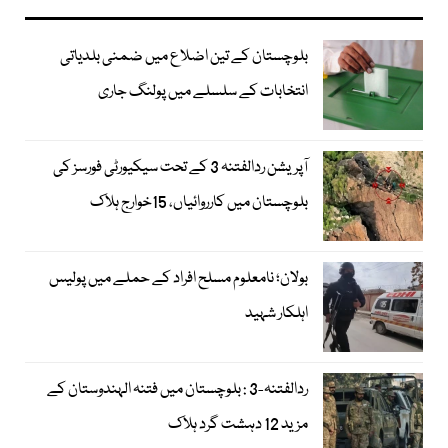
بلوچستان کے تین اضلاع میں ضمنی بلدیاتی
انتخابات کے سلسلے میں پولنگ جاری
آپریشن ردالفتنہ 3 کے تحت سیکیورٹی فورسز کی
بلوچستان میں کارروائیاں، 15خوارج ہلاک
بولان؛ نامعلوم مسلح افراد کے حملے میں پولیس
اہلکار شہید
ردالفتنہ-3 : بلوچستان میں فتنہ الہندوستان کے
مزید 12 دہشت گرد ہلاک