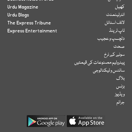
کھیل
Urdu Magazine
انٹرٹینمنٹ
Urdu Blogs
لائف اسٹائل
The Express Tribune
ٹاپ ٹرینڈ
Express Entertainment
دلچسپ و عجیب
صحت
سونے کے نرخ
پیٹرولیم مصنوعات کی قیمتیں
سائنس و ٹیکنالوجی
بلاگ
بزنس
ویڈیوز
جرائم