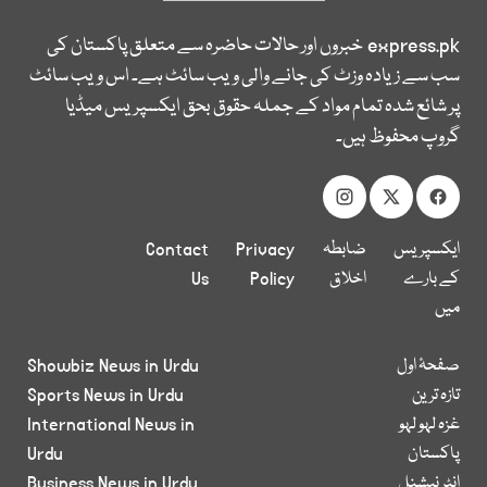
express.pk
خبروں اور حالات حاضرہ سے متعلق پاکستان کی
سب سے زیادہ وزٹ کی جانے والی ویب سائٹ ہے۔ اس ویب سائٹ
پر شائع شدہ تمام مواد کے جملہ حقوق بحق ایکسپریس میڈیا
گروپ محفوظ ہیں۔
ایکسپریس
ضابطہ
Privacy
Contact
کے بارے
اخلاق
Policy
Us
میں
صفحۂ اول
Showbiz News in Urdu
تازہ ترین
Sports News in Urdu
غزہ لہو لہو
International News in
پاکستان
Urdu
انٹر نیشنل
Business News in Urdu