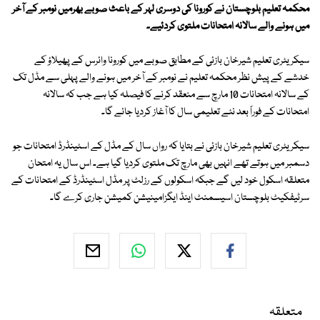
محکمہ تعلیم بلوچستان نے کورونا کی دوسری لہر کے باعث صوبے بھرمیں نومبر کے آخر
میں ہونے والے سالانہ امتحانات ملتوی کردئیے۔
سیکریٹری تعلیم شیرخان بازئی کے مطابق صوبے میں کورونا وائرس کے پھیلاؤ کے
خدشے کے پیش نظر محکمہ تعلیم نے نومبر کے آخر میں ہونے والے پہلی سے مڈل تک
کے سالانہ امتحانات 10 مارچ سے منعقد کرنے کا فیصلہ کیا ہے جب کہ سالانہ
امتحانات کے فوراً بعد نئے تعلیمی سال کا آغاز کردیا جائے گا۔
سیکریٹری تعلیم شیرخان بازئی نے بتایا کہ رواں سال کے مڈل کے اسٹینڈرڈ امتحانات جو
دسمبر میں ہوتے تھے انہیں بھی مارچ تک ملتوی کردیا گیا ہے۔ اس سال یہ امتحان
متعلقہ اسکول خود لیں گے جبکہ اسکولوں کے رزلٹ پر مڈل اسٹینڈرڈ کے امتحانات کے
سرٹیفکیٹ بلوچستان اسیسمنٹ اینڈ ایگزامینیشن کمیشن جاری کرے گا۔
متعلقہ