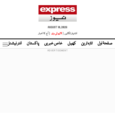
AUGUST 10, 2026
اشتہار لگائیں |
لائیو ٹی وی
| آج کا اخبار
صفحۂ اول
تازہ ترین
کھیل
خاص خبریں
پاکستان
انٹر نیشنل
ٹا