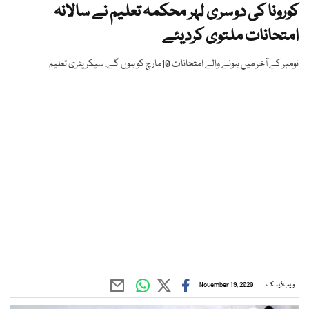
کورونا کی دوسری لہر محکمہ تعلیم نے سالانہ
امتحانات ملتوی کردیئے
نومبر کے آخر میں ہونے والے امتحانات 10مارچ کو ہوں گے، سیکریٹری تعلیم
ویب ڈیسک
November 19, 2020