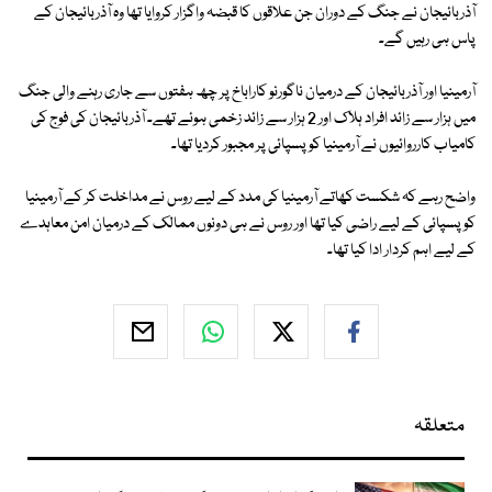
آذربائیجان نے جنگ کے دوران جن علاقوں کا قبضہ واگزار کروایا تھا وہ آذربائیجان کے
پاس ہی رہیں گے۔
آرمینیا اور آذربائیجان کے درمیان ناگورنو کاراباخ پر چھ ہفتوں سے جاری رہنے والی جنگ
میں ہزار سے زائد افراد ہلاک اور 2 ہزار سے زائد زخمی ہوئے تھے۔ آذربائیجان کی فوج کی
کامیاب کارروائیوں نے آرمینیا کو پسپائی پر مجبور کردیا تھا۔
واضح رہے کہ شکست کھاتے آرمینیا کی مدد کے لیے روس نے مداخلت کر کے آرمینیا
کو پسپائی کے لیے راضی کیا تھا اور روس نے ہی دونوں ممالک کے درمیان امن معاہدے
کے لیے اہم کردار ادا کیا تھا۔
متعلقہ