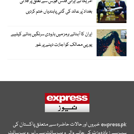
امریکا نے ایرانی قدس فورس سے تعلق پر’فلائی
بغداد‘پر عائد کی گئی پابندیاں ختم کردیں
ایران کا آبنائے ہرمز میں بارودی سرنگیں ہٹانے کیلیے
یورپی ممالک کو اجازت دینے پر غور
express.pk
خبروں اور حالات حاضرہ سے متعلق پاکستان کی
سب سے زیادہ وزٹ کی جانے والی ویب سائٹ ہے۔ اس ویب سائٹ