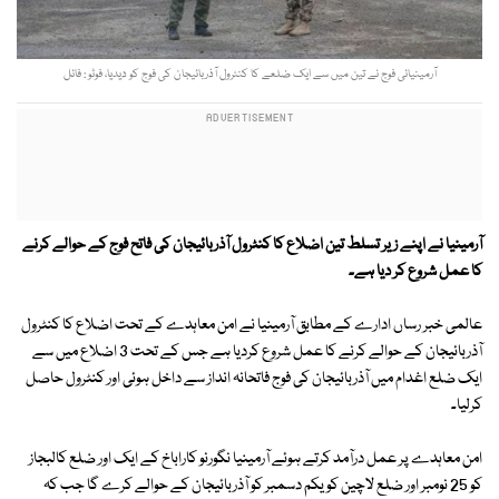
آرمینیائی فوج نے تین میں سے ایک ضلعے کا کنٹرول آذربائیجان کی فوج کو دیدیا، فوٹو : فائل
آرمینیا نے اپنے زیر تسلط تین اضلاع کا کنٹرول آذربائیجان کی فاتح فوج کے حوالے کرنے
کا عمل شروع کر دیا ہے۔
عالمی خبر رساں ادارے کے مطابق آرمینیا نے امن معاہدے کے تحت اضلاع کا کنٹرول
آذربائیجان کے حوالے کرنے کا عمل شروع کردیا ہے جس کے تحت 3 اضلاع میں سے
ایک ضلع اغدام میں آذربائیجان کی فوج فاتحانہ انداز سے داخل ہوئی اور کنٹرول حاصل
کرلیا۔
امن معاہدے پر عمل درآمد کرتے ہوئے آرمینیا نگورنو کاراباخ کے ایک اور ضلع کالبجاز
کو 25 نومبر اور ضلع لاچین کو یکم دسمبر کو آذربائیجان کے حوالے کرے گا جب کہ