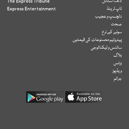
لائف اسٹائل
The Express Tribune
ٹاپ ٹرینڈ
Express Entertainment
دلچسپ و عجیب
صحت
سونے کے نرخ
پیٹرولیم مصنوعات کی قیمتیں
سائنس و ٹیکنالوجی
بلاگ
بزنس
ویڈیوز
جرائم