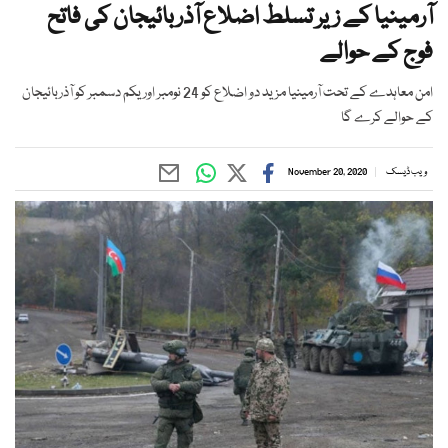
آرمینیا کے زیر تسلط اضلاع آذربائیجان کی فاتح
فوج کے حوالے
امن معاہدے کے تحت آرمینیا مزید دو اضلاع کو 24 نومبر اور یکم دسمبر کو آذربائیجان
کے حوالے کرے گا
ویب ڈیسک
November 20, 2020