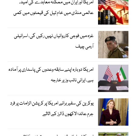
امریکا اور ایران میں ممکنہ معاہدے کی امید،
عالمی منڈی میں خام تیل کی قیمتوں میں کمی
غزہ میں فوجی کارروائیاں نہیں رکیں گی، اسرائیلی
آرمی چیف
امریکا دوبارہ اپنے سابقہ وعدوں کی پاسداری پر آمادہ
ہے، ایرانی نائب وزیر خارجہ
یوکرین کی سفیر برائے امریکا پر کرپشن الزامات پر فرد
جرم عائد؛ لاکھوں ڈالرز کے اثاثے