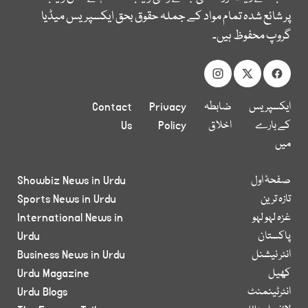
پر شائع شدہ تمام مواد کے جملہ حقوق بحق ایکسپریس میڈیا
گروپ محفوظ ہیں۔
ایکسپریس
ضابطہ
Privacy
Contact
کے بارے
اخلاق
Policy
Us
میں
صفحۂ اول
Showbiz News in Urdu
تازہ ترین
Sports News in Urdu
غزہ لہو لہو
International News in
پاکستان
Urdu
انٹر نیشنل
Business News in Urdu
کھیل
Urdu Magazine
انٹرٹینمنٹ
Urdu Blogs