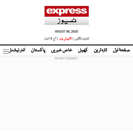
AUGUST 06, 2026
اشتہار لگائیں |
لائیو ٹی وی
| آج کا اخبار
صفحۂ اول
تازہ ترین
کھیل
خاص خبریں
پاکستان
انٹر نیشنل
ٹا