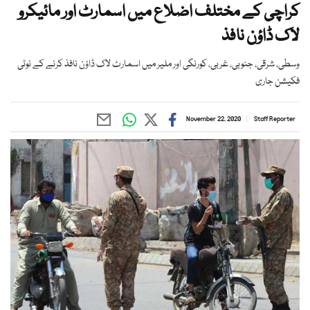
کراچی کے مختلف اضلاع میں اسمارٹ اور مائیکرو
لاک ڈاؤن نافذ
وسطی، شرقی، جنوبی، غربی، کورنگی اور ملير ميں اسمارٹ لاک ڈاؤن نافذ کرنے کے نوٹی
فکیشن جاری
November 22, 2020
Staff Reporter