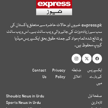
express.pk
خبروں اور حالات حاضرہ سے متعلق پاکستان کی
سب سے زیادہ وزٹ کی جانے والی ویب سائٹ ہے۔ اس ویب سائٹ
پر شائع شدہ تمام مواد کے جملہ حقوق بحق ایکسپریس میڈیا
گروپ محفوظ ہیں۔
ایکسپریس
ضابطہ
Privacy
Contact
کے بارے
اخلاق
Policy
Us
میں
صفحۂ اول
Showbiz News in Urdu
تازہ ترین
Sports News in Urdu