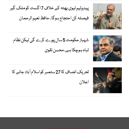
پیٹرولیم لیوی بھتہ کے خلاف 7 اگست کو ملک گیر
فیصلہ کن احتجاج ہوگا، حافظ نعیم الرحمان
شہباز حکومت 5 سال پورے کرے گی لیکن نظام
تباہ ہوچکا ہے، محسن نقوی
تحریک انصاف کا 27 ستمبر کو اسلام آباد جانے کا
اعلان