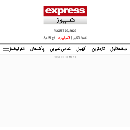
AUGUST 06, 2026
اشتہار لگائیں |
لائیو ٹی وی
| آج کا اخبار
صفحۂ اول
تازہ ترین
کھیل
خاص خبریں
پاکستان
انٹر نیشنل
ٹا