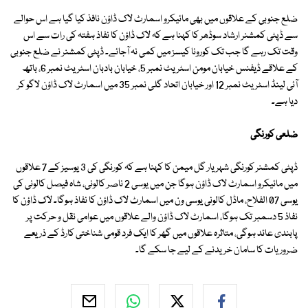
ضلع جنوبی کے علاقوں میں بھی مائیکرو اسمارٹ لاک ڈاؤن نافذ کیا گیا ہے اس حوالے
سے ڈپٹی کمشنر ارشاد سوڈھر کا کہنا ہے کہ لاک ڈاؤن کا نفاذ ہفتہ کی رات سے اس
وقت تک رہے گا جب تک کورونا کیسز میں کمی نہ آجائے۔ ڈپٹی کمشنر نے ضلع جنوبی
کے علاقے ڈیفنس خیابان مومن اسٹریٹ نمبر 5، خیابان بادبان اسٹریٹ نمبر 6، باتھ
آئی لینڈ اسٹریٹ نمبر 12 اور خیابان اتحاد گلی نمبر 35 میں اسمارٹ لاک ڈاؤن لاگو کر
دیا ہے۔
ضلعی کورنگی
ڈپٹی کمشنر کورنگی شہریار گل میمن کا کہنا ہے کہ کورنگی کی 3 یوسیز کے 7 علاقوں
میں مائیکرو اسمارٹ لاک ڈاؤن ہوگا جن میں یوسی 2 ناصر کالونی، شاہ فیصل کالونی کی
یوسی 07 الفلاح، ماڈل کالونی یوسی ون میں اسمارٹ لاک ڈاؤن کا نفاذ ہوگا۔ لاک ڈاؤن کا
نفاذ 5 دسمبر تک ہوگا، اسمارٹ لاک ڈاؤن والے علاقوں میں عوامی نقل و حرکت پر
پابندی عائد ہوگی، متاثرہ علاقوں میں گھر کا ایک فرد قومی شناختی کارڈ کے ذریعے
ضروریات کا سامان خریدنے کے لیے جا سکے گا۔