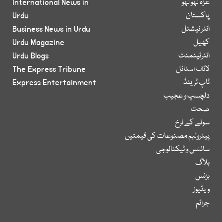
غزہ لہو لہو
International News in
پاکستان
Urdu
انٹر نیشنل
Business News in Urdu
کھیل
Urdu Magazine
انٹرٹینمنٹ
Urdu Blogs
لائف اسٹائل
The Express Tribune
ٹاپ ٹرینڈ
Express Entertainment
دلچسپ و عجیب
صحت
سونے کے نرخ
پیٹرولیم مصنوعات کی قیمتیں
سائنس و ٹیکنالوجی
بلاگ
بزنس
ویڈیوز
جرائم