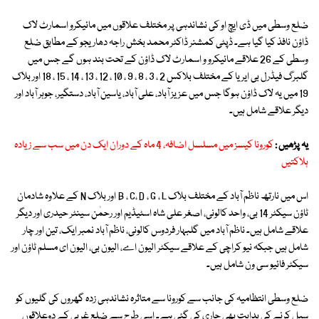
ضلع وسطی میں ڈی ایچ او کی نشاندہی پر مختلف علاقوں میں مائیکرو اسمارٹ لاک
ڈاؤن نافذ کیا گیا ہے۔ ڈپٹی کمشنر ڈاکٹر محمد بخش راجہ دھاریجو کے مطابق ضلع
وسطی کے 26 علاقے مائیکرو و اسمارٹ لاک ڈاؤن کے تحت بند ہوں گے جس میں
گلبرگ فیڈرل بی ایریا کے مختلف بلاکس 2 ، 3 ، 8 ، 9 ، 10 ، 12 ، 13 ، 14 ، 15 ، 18 اور بلاک
19 میں یہ لاک ڈاؤن ہوگا جس میں عزیز آباد، علی آباد، یاسین آباد، دستگیر، جوہر آباد اور
دیگر علاقے شامل ہیں۔
یہ پڑھیں :
کورونا کیسز میں مسلسل اضافہ، 4 ماہ کے دوران ایک دن میں سب سے زیادہ
ہلاکتیں
اس میں نارتھ ناظم آباد کے مختلف بلاک B ، C، D ، G ، L اور بلاک N کے علاوہ شادمان
ٹاؤن سیکٹر 14 بی، واحد کالونی، اصغر علی شاہ اسٹیڈیم اور رحمٰن سینٹر حیدری اور دیگر
علاقے شامل ہیں۔ ناظم آباد میں گلبہار فردوس کالونی، ناظم آباد نمبر ایک، تین اور چار
شامل ہیں جبکہ نیو کراچی کے علاقے سیکٹر الیون اے، الیون بی، الیون ای مسلم ٹاؤن اور
سیکٹر فائیو سی ون شامل ہیں۔
ضلع وسطی انتظامیہ کی جانب سے کورونا سے متاثرہ نشاندہی زدہ گھروں کی گلیوں کو
سیل کرنے کی ہدایت بھی جاری کی گئی ہے۔ اسی طرح سے ضلع غربی کے دوعلاقوں