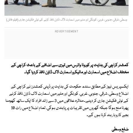
وسطی، شرقی، جنوبی، غربی، کورنگی اور ملير ميں اسمارٹ لاک ڈاؤن نافذ کرنے کے نوٹی فکیشن جاری (فوٹو: فائل)
کمشنر کراچی کی ہدایت پر کورونا وائرس میں تیزی سے اضافے کے باعث کراچی کے
مختلف اضلاع میں اسمارٹ اور مائیکرو اسمارٹ لاک ڈاؤن نافذ کردیا گیا۔
ایکسپریس نیوز کے مطابق سندھ حکومت کی ہدایت پر ڈپٹی کمشنرز نے کراچی کے
اضلاع وسطی، شرقی، جنوبی، غربی، کورنگی اور ملير ميں اسمارٹ لاک ڈاؤن نافذ کرنے
کے نوٹی فکیشن جاری کر دیئے۔ متاثرہ علاقوں ميں 3 سے زائد افراد کا ایک ساتھ گھومنا
پھرنا منع ہوگا جبکہ گھروں میں تقریبات پر پابندی ہوگی، تمام اضلاع ميں رات 10
بجے کاروبار بند کرنا ہوں گے۔
ضلع وسطی