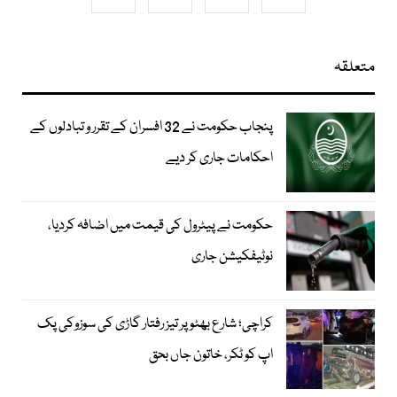
متعلقہ
پنجاب حکومت نے 32 افسران کے تقرر و تبادلوں کے
احکامات جاری کر دیے
حکومت نے پیٹرول کی قیمت میں اضافہ کردیا،
نوٹیفکیشن جاری
کراچی؛ شارع بھٹو پر تیز رفتار گاڑی کی سوزوکی پک
اپ کو ٹکر، خاتون جاں بحق