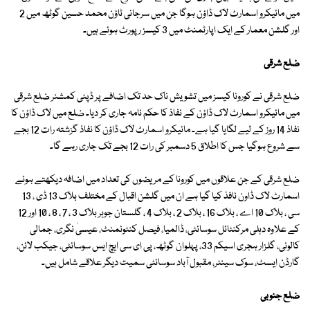
میں مائیکرو اسمارٹ لاک ڈاؤن ہوگا جن میں سرجانی ٹاؤن محمد حسین گوٹھ میں 2
اور گلشن معمار کے ایک اپارٹمنٹ میں 3 کیسز رپورٹ ہوئے ہیں۔
ضلع شرقی
ضلع شرقی نے کورونا کیسز میں تشویش ناک حد تک اضافے پر ڈپٹی کمشنر ضلع شرقی
میں مائیکرو اسمارٹ لاک ڈاؤن کے نفاذ کا حکم نامہ جاری کر دیا۔ ضلع میں لاک ڈاؤن کا
نفاذ 14 روز کے لیے لگایا گیا ہے۔ مائیکرو اسمارٹ لاک ڈاؤن کا نفاذ گزشتہ رات 12 بجے
سے شروع ہوگیا جس کا اطلاق 5 دسمبر کی رات 12 بجے تک جاری رہے گا۔
ضلع شرقی کے جن علاقوں میں کورونا کے مریضوں کی تعداد میں اضافہ دیکھتے ہوئے
اسمارٹ لاک ڈاون نافذ کیا گیا ہے ان میں گلشن اقبال کے مختلف بلاک 13 ڈی ، 13
سی ، بلاک 10 اے ، بلاک 16 ، بلاک 2 ، بلاک 4 ، گلستان جوہر بلاک 3 ، 7 ، 8 ، 10 اور 12
کے علاوہ دہلی مرکنٹائل سوسائٹی، ڈالمیا، فیصل کنٹونمنٹ، عیسیٰ نگری، جمالی
کالونی، گلزار ہجری اسیکم 33، پہلوان گوٹھ، پی ای سی ایچ ایس سوسائٹی، جیکب لائن،
گارڈن ایسٹ، سوک سینٹر، مقبول آباد سوسائٹی سمیت دیگر علاقے شامل ہیں۔
ضلع جنوبی