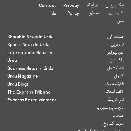
ایکسپریس
ضابطہ
Privacy
Contact
کے بارے
اخلاق
Policy
Us
میں
صفحۂ اول
Showbiz News in Urdu
تازہ ترین
Sports News in Urdu
غزہ لہو لہو
International News in
پاکستان
Urdu
انٹر نیشنل
Business News in Urdu
کھیل
Urdu Magazine
انٹرٹینمنٹ
Urdu Blogs
لائف اسٹائل
The Express Tribune
ٹاپ ٹرینڈ
Express Entertainment
دلچسپ و عجیب
صحت
سونے کے نرخ