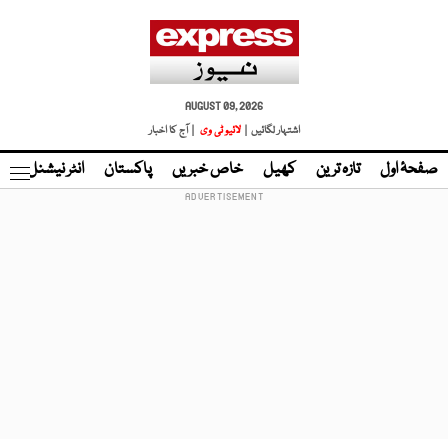
AUGUST 09, 2026
اشتہار لگائیں |
لائیو ٹی وی
| آج کا اخبار
صفحۂ اول
تازہ ترین
کھیل
خاص خبریں
پاکستان
انٹر نیشنل
ٹا