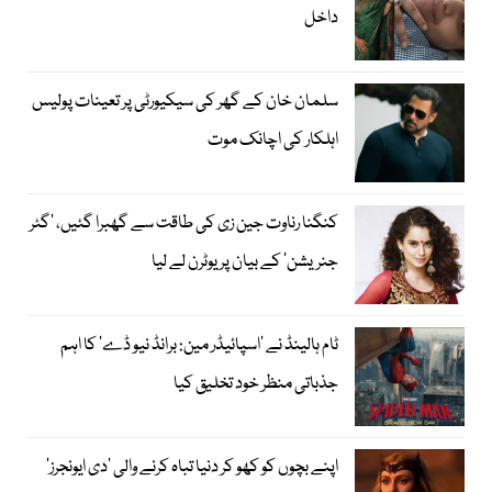
داخل
سلمان خان کے گھر کی سیکیورٹی پر تعینات پولیس
اہلکار کی اچانک موت
کنگنا رناوت جین زی کی طاقت سے گھبرا گئیں، ’گٹر
جنریشن‘ کے بیان پر یوٹرن لے لیا
ٹام ہالینڈ نے ’اسپائیڈر مین: برانڈ نیو ڈے‘ کا اہم
جذباتی منظر خود تخلیق کیا
اپنے بچوں کو کھو کر دنیا تباہ کرنے والی ’دی ایونجرز‘