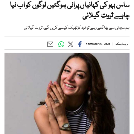
ساس بہو کی کہانیاں پرانی ہوگئیں لوگوں کو اب نیا
چاہیے ثروت گیلانی
ہم سچائی سے بھاگتے رہے توخود کوٹھیک کیسے کریں گے، ثروت گیلانی
ویب ڈیسک
November 26, 2020