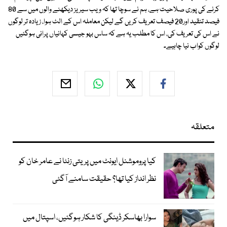
کرنے کی پوری صلاحیت ہے، ہم نے سوچا تھا کہ ویب سیریز دیکھنے والوں میں سے 80
فیصد تنقید اور20 فیصف تعریف کریں گے لیکن معاملہ اس کے الٹ ہوا، زیادہ تر لوگوں
نے اس کی تعریف کی، اس کا مطلب یہ ہے کہ ساس بہو جیسی کہانیاں پرانی ہوگئیں
لوگوں کواب نیا چاہیے۔
متعلقہ
کیا پروموشنل ایونٹ میں پریتی زنٹا نے عامر خان کو
نظر انداز کیا تھا؟ حقیقت سامنے آگئی
سوارا بھاسکر ڈینگی کا شکار ہوگئیں، اسپتال میں