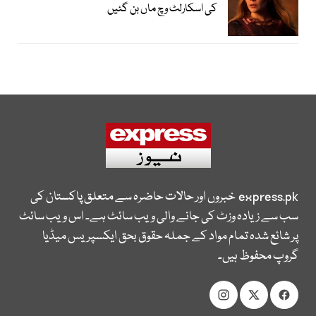
کی اسکارلٹ وچ ماں بن گئیں
express.pk
خبروں اور حالات حاضرہ سے متعلق پاکستان کی
سب سے زیادہ وزٹ کی جانے والی ویب سائٹ ہے۔ اس ویب سائٹ
پر شائع شدہ تمام مواد کے جملہ حقوق بحق ایکسپریس میڈیا
گروپ محفوظ ہیں۔