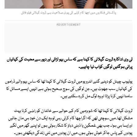
پاکستانی فنکاروں میں اچھا کام کرنے کی پوری صلاحیت ہے، ثروت گیلانی فوٹو: فائل
ٹی وی اداکارہ ثروت گیلانی کا کہنا ہے کہ ساس بہو لڑائی اور دیور سے محبت کی کہانیاں
پرانی ہوگئیں لوگوں کواب نیا چاہیے۔
یوٹیوب چینل کو دیئے گئے انٹرویو میں ثروت گیلانی کا کہنا تھا کہ ساس بہو والے ڈراموں
کی کہانیاں سب جھوٹ ہیں۔ جن لوگوں کی سوچ صحیح ہوتی ہے انہیں ایسے مسائل کا
سامنا نہیں کرنا پڑتا اوروہ لوگ مل کررہ سکتے ہیں۔
ثروت گیلانی کا کہنا تھا کہ شوبزمیں کام کے حوالے سے خاندان کو راضی کرنا بہت
مشکل تھا، میں سوچتی تھی کہ اگراچھا کام کرتی رہی تو وہ ایک دن خود ہی مان جائیں
اورایسا ہی ہوا۔ جب بھی غمگین یا ذہنی دباؤ کا شکار ہوتی ہوں تو اپنے گھر میں لگے
پودوں کے پاس جاکر خوش ہوتی ہوں، میں ان پودوں میں نئی زندگی دیکھتی ہوں۔