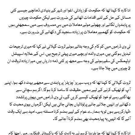
اداکارہ کا کہنا تھا کہ حکومت کو زیادتی، اغوا اور شہر کے بنیادی ڈھانچے جیسے کئی
مسائل کے حل کے لئے اقدامات اٹھانے کی ضرورت ہے لیکن حکومت چیزوں
پرپابندیاں لگانے اور چھوٹے موٹے معاملات میں ہی مصروف ہے، میں سمجھتی ہوں
کہ حکومت کو گھمبیر معاملات پر زیادہ سنجیدگی دکھانے کی ضرورت ہے۔
ٹی وی ڈراموں میں کم کام کی وجہ بتاتے ہوئے ثروت گیلانی نے کہا کہ میری ترجیحات
تبدیل ہوگئی ہیں، میری والدہ اوربچے میری پہلی ترجیح ہیں، اس کے علاوہ اسپیشل
اولپمکس کی سفیرہونے کی وجہ سے مجھ پر کئی ذمہ داریاں ہیں، میرا زیادہ تروقت ان
2 چیزوں میں چلا جاتا ہے۔
ثروت گیلانی کا کہنا تھا کہ ویب سیریز 'چڑیلز' پرپابندی سے مجھے بہت دکھ ہوا، اپنے
آپ کو ٹھیک کرنے کے لیے ہمیں حقیقت کا سامنا کرنا ہوگا، اگر ہم سچائی سے
بھاگتے رہے تو خود کو ٹھیک کیسے کریں گے۔ ٹی وی ڈراموں میں بہوؤں پرتشدد
دکھانے اور انہیں جلائے جانے پرتوتالیاں بجائی جاتی ہیں لیکن اگرمیاں بیوی محبت کا
ظہارکررہے ہوں تویہ ہمارے عوام کے لیے ہضم کرنا مسئلہ ہے۔ امید ہے ایک وقت
آئے گا کہ انہیں یہ پیارمحبت بھی ہضم کرنا آجائے گا۔
اداکارہ کا کہنا تھا کہ چڑیلزبنا کرہم نے یہ ثابت کیا کہ پاکستانی فنکاروں میں اچھا کام