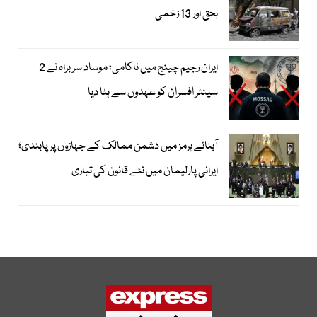
بحق اور 13 زخمی
ایران رجیم چینج میں ناکامی؛ موساد سربراہ نے 2
سینئر افسران کو عہدوں سے ہٹا دیا
آبنائے ہرمز میں دشمن ممالک کے جہازوں پر پابندی؛
ایرانی پارلیمان میں نئے قانون کی تیاری