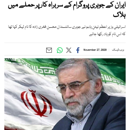
ایران کے جوہری پروگرام کے سربراہ کار پر حملے میں
ہلاک
اسرائیلی وزیر اعظم نیتن یاہو نے جوہری سائنسدان محسن فخری زادہ کا نام لیکر کہا تھا
کہ اس نام کو یاد رکھا جائے
ویب ڈیسک
November 27, 2020