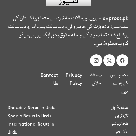
express.pk
خبروں اور حالات حاضرہ سے متعلق پاکستان کی
سب سے زیادہ وزٹ کی جانے والی ویب سائٹ ہے۔ اس ویب سائٹ
پر شائع شدہ تمام مواد کے جملہ حقوق بحق ایکسپریس میڈیا
گروپ محفوظ ہیں۔
ایکسپریس
ضابطہ
Privacy
Contact
کے بارے
اخلاق
Policy
Us
میں
صفحۂ اول
Showbiz News in Urdu
تازہ ترین
Sports News in Urdu
غزہ لہو لہو
International News in
پاکستان
Urdu