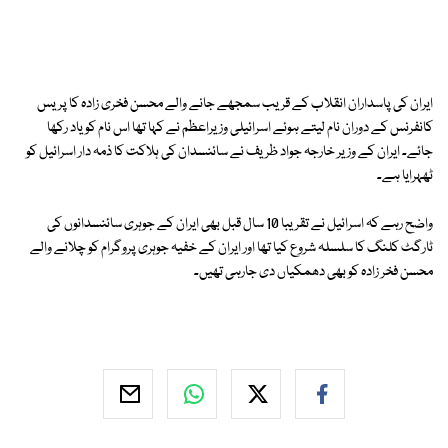
ایران کی پاسداران انقلاب کے قریب سمجھے جانے والے محسن فخری زادہ کا پریس
کانفرنس کے دوران نام لیتے ہوئے اسرائیلی وزیراعظم نے کہا تھا اس نام کو یاد رکھا
جائے۔ ایران کے وزیر خارجہ جواد ظریف نے سائنسدان کی ہلاکت کا ذمہ دار اسرائیل کو
ٹھہرایا ہے۔
واضح رہے کہ اسرائیل نے تقریبا 10 سال قبل بھی ایران کے جوہری سائنسدانوں کی
ٹارگٹ کلنگ کا سلسلہ شروع کیا تھا اور ایران کے خفیہ جوہری پروگرام کو چلانے والے
محسن فخر زادہ کو بھی دھمکیاں دی جارہی تھیں۔