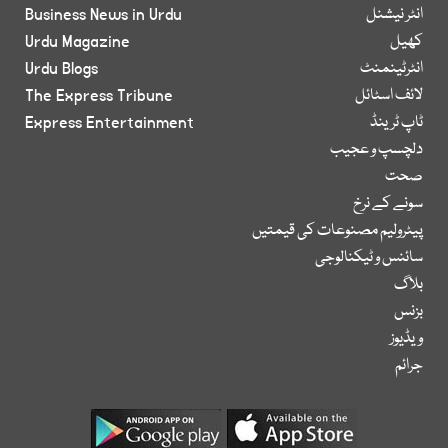
انٹر نیشنل
Business News in Urdu
کھیل
Urdu Magazine
انٹرٹینمنٹ
Urdu Blogs
لائف اسٹائل
The Express Tribune
ٹاپ ٹرینڈ
Express Entertainment
دلچسپ و عجیب
صحت
سونے کے نرخ
پیٹرولیم مصنوعات کی قیمتیں
سائنس و ٹیکنالوجی
بلاگ
بزنس
ویڈیوز
جرائم