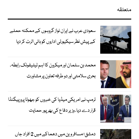
متعلقہ
سعودی عرب نے ایران نواز گروہوں کے ممکنہ حملے
کے پیش نظر سیکیورٹی اداروں کو ہائی الرٹ کر دیا
محمد بن سلمان اور میکرون کا اہم ٹیلیفونک رابطہ،
بحری سلامتی اور دو طرفہ تعاون پر مشاورت
ٹرمپ نے امریکی میڈیا کی خبروں کو جھوٹا پروپیگنڈا
قرار دے دیا، وزیر دفاع کی بھرپور حمایت
دمشق؛ مسافر وین میں دھماکے میں 2 افراد جاں