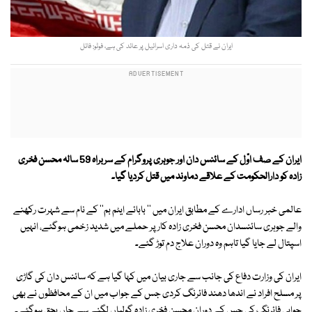
ایران نے قتل کی ذمہ داری اسرائیل پر عائد کی ہے، فوٹو: فائل
ایران کے صف اوّل کے سائنس دان اور جوہری پروگرام کے سربراہ 59 سالہ محسن فخری
زادہ کو دارالحکومت کے علاقے دماوند میں قتل کردیا گیا۔
عالمی خبر رساں ادارے کے مطابق ایران میں '' بابائے ایٹم بم'' کے نام سے شہرت رکھنے
والے جوہری سائنسدان محسن فخری زادہ کار پر حملے میں شدید زخمی ہوگئے، انہیں
اسپتال لے جایا گیا تاہم وہ دوران علاج دم توڑ گئے۔
ایران کی وزارت دفاع کی جانب سے جاری بیان میں کہا گیا ہے کہ سائنس دان کی گاڑی
پر مسلح افراد نے اندھا دھند فائرنگ کردی جس کے جواب میں ان کے محافظوں نے بھی
جوابی فائرنگ کی جس کے دوران محسن فخری زادہ گولیاں لگنے سے جاں بحق ہوگئے۔