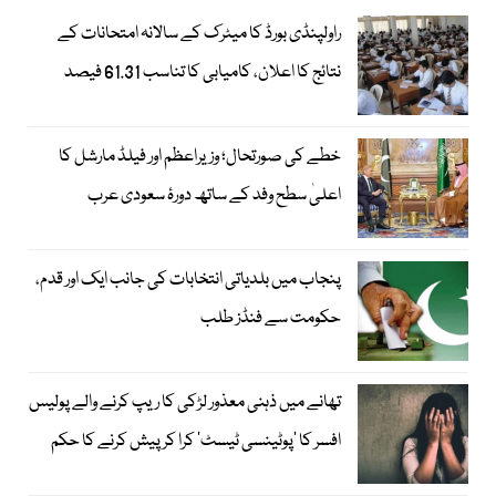
راولپنڈی بورڈ کا میٹرک کے سالانہ امتحانات کے
نتائج کا اعلان، کامیابی کا تناسب 61.31 فیصد
خطے کی صورتحال؛ وزیراعظم اور فیلڈ مارشل کا
اعلیٰ سطح وفد کے ساتھ دورۂ سعودی عرب
پنجاب میں بلدیاتی انتخابات کی جانب ایک اور قدم،
حکومت سے فنڈز طلب
تھانے میں ذہنی معذور لڑکی کا ریپ کرنے والے پولیس
افسر کا ’پوٹینسی ٹیسٹ‘ کرا کر پیش کرنے کا حکم