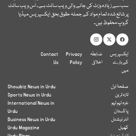
سب سے زیادہ وزٹ کی جانے والی ویب سائٹ ہے۔ اس ویب سائٹ
پر شائع شدہ تمام مواد کے جملہ حقوق بحق ایکسپریس میڈیا
گروپ محفوظ ہیں۔
ایکسپریس
ضابطہ
Privacy
Contact
کے بارے
اخلاق
Policy
Us
میں
صفحۂ اول
Showbiz News in Urdu
تازہ ترین
Sports News in Urdu
غزہ لہو لہو
International News in
پاکستان
Urdu
انٹر نیشنل
Business News in Urdu
کھیل
Urdu Magazine