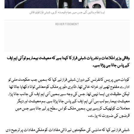
ایسا نظام بنائیں گے جس میں عوام فیصلہ کریں، شبلی فراز فوٹو: فائل
وفاقی وزیر اطلاعات و نشریات شبلی فراز کا کہنا ہے کہ معیشت بیمار ہو تو آئی ایم ایف
کے پاس جانا ہی پڑتا ہے۔
کوہاٹ میں پریس کانفرنس کے دوران شبلی فراز نے کہا کہ ہمیں جب حکومت ملی تو
ادارے مفلوج تھے اور خزانہ خالی تھا، ظاہری طور پر ملک کو معاشی توانا دکھایا جاتا تھا
لیکن حقیقت یں ایسا نہیں تھا، جس کی وجہ سے ہمیں آئی ایم ایف کی جانب جانا پڑا،
معیشت بیمار ہو تب ہی آئی ایم ایف کے پاس جانا پڑتا ہے، ہم معیشت اور دیگر
معاملات کوٹھیک کررہے ہیں، ہمیں ملک کو اس سطح پر لے جانا ہے جس میں
قرضوں کی ضرورت نہ پڑے۔
شبلی فراز نے کہا کہ ماضی کی حکومتوں نے ذاتی مفادات کو ملکی مفادات پر ترجیح دی