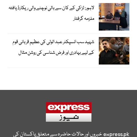
لاہور: لڑکی کے کان سے بالی نوچنے والی ریکارڈ یافتہ
ملزمہ گرفتار
شہید سب انسپکٹر عبد الولی کی عظیم قربانی قوم
کے لیے بہادری اور فرض شناسی کی روشن مثال
express.pk
خبروں اور حالات حاضرہ سے متعلق پاکستان کی