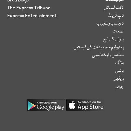
انٹرٹینمنٹ
Urdu Blogs
لائف اسٹائل
The Express Tribune
ٹاپ ٹرینڈ
Express Entertainment
دلچسپ و عجیب
صحت
سونے کے نرخ
پیٹرولیم مصنوعات کی قیمتیں
سائنس و ٹیکنالوجی
بلاگ
بزنس
ویڈیوز
جرائم