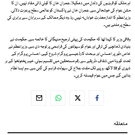
اور ملک کو قرضوں کی دلدل میں دھکیلا، عمران خان کا کوئی ذاتی مفاد نہیں، ان کا
مشن عوام کی خوشحالی ہے، عمران خان نے پاکستان کو عالمی سطح پرعزت دلائی،
وزیراعظم کا انداز معذرت خواہاںہ نہیں رہا، وہ دیگر ممالک کے سربراہان سے برابری کی
سطح پر ملتے ہیں۔
وفاقی وزیر کا کہنا تھا کہ حکومت کی پہلی ترجیح منہگائی کا خاتمہ ہے، حکومت نے
بنیادی ڈھانچے کی ترقی اور عوام کو سہولتوں کی فراہمی پر توجہ دی ہے، وزیراعظم نے
خاص طورپر احساس اور صحت کارڈجیسے پروگرام شروع کیے، احساس پروگرام کے
تحت کورونا میں شفاف طریقے سے رقم مستحقین میں تقسیم ہوئی، خیبر پختونخوا کے ہر
شہری کو 10 لاکھ روپے تک مفت علاج کی سہولت فراہم کی گئی ہے، ہم ایسا نظام
بنائیں گے جس میں عوام فیصلہ کریں۔
متعلقہ