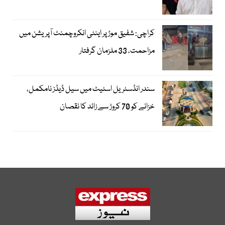
کراچی: شفیق موڑ پر اینٹی انکروچمنٹ آپریشن میں
مزاحمت، 33 ملزمان گرفتار
سندر انڈسٹریل اسٹیٹ میں سیل ڈیڈز نامکمل،
خزانے کو 70 کروڑ سے زائد کا نقصان