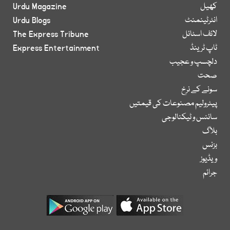
کھیل
Urdu Magazine
انٹرٹینمنٹ
Urdu Blogs
لائف اسٹائل
The Express Tribune
ٹاپ ٹرینڈ
Express Entertainment
دلچسپ و عجیب
صحت
سونے کے نرخ
پیٹرولیم مصنوعات کی قیمتیں
سائنس و ٹیکنالوجی
بلاگ
بزنس
ویڈیوز
جرائم