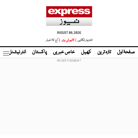
AUGUST 08, 2026
اشتہار لگائیں |
لائیو ٹی وی
| آج کا اخبار
صفحۂ اول
تازہ ترین
کھیل
خاص خبریں
پاکستان
انٹر نیشنل
ٹا