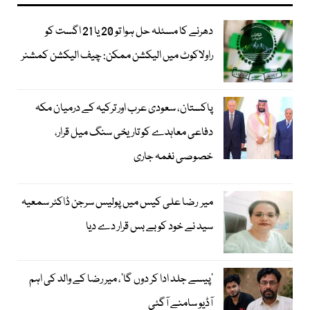
دھرنے کا مسئلہ حل ہوا تو 20 یا 21 اگست کو
راولاکوٹ میں الیکشن ممکن: چیف الیکشن کمشنر
پاکستان، سعودی عرب اور ترکیہ کے درمیان مکہ
دفاعی معاہدے کو تاریخی سنگ میل قرار،
خصوصی نغمہ جاری
میر رضا علی کیس میں پولیس سرجن ڈاکٹر سمعیہ
سید نے خود کو بے بس قرار دے دیا
’پیسے جلد ادا کر دوں گا‘، میر رضا کے والد کی اہم
آڈیو سامنے آگئی