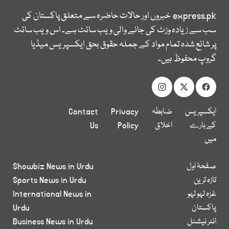
express.pk
خبروں اور حالات حاضرہ سے متعلق پاکستان کی
سب سے زیادہ وزٹ کی جانے والی ویب سائٹ ہے۔ اس ویب سائٹ
پر شائع شدہ تمام مواد کے جملہ حقوق بحق ایکسپریس میڈیا
گروپ محفوظ ہیں۔
ایکسپریس
ضابطہ
Privacy
Contact
کے بارے
اخلاق
Policy
Us
میں
صفحۂ اول
Showbiz News in Urdu
تازہ ترین
Sports News in Urdu
غزہ لہو لہو
International News in
پاکستان
Urdu
انٹر نیشنل
Business News in Urdu