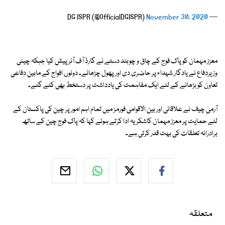
November 30, 2020
— DG ISPR (@OfficialDGISPR)
معزز مہمان کو پاک فوج کے چاق و چوبند دستے نے گارڈ آف آنر پیش کیا جبکہ چینی
وزیردفاع نے یادگار شہداء پر حاضری دی اور پھول چڑھائے۔ دونوں افواج کے مابین دفاعی
تعاون کو بڑھانے کے لئے ایک مفاہمت کی یادداشت پر دستخط بھی کئے گئے۔
آرمی چیف نے علاقائی اور بین الاقوامی فورمز میں تمام اہم امور پر چین کی پاکستان کے
لئے حمایت پر معزز مہمان کاشکریہ ادا کرتے ہوئے کہا کہ پاک فوج چین کے ساتھ
برادرانہ تعلقات کی بہت قدر کرتی ہے۔
متعلقہ