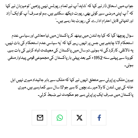
جواب میں اسحاق ڈار نے کہا کہ 'شاید آپ نے تمام رپورٹس نہیں پڑھیں' تو میزبان نے کہا
کہ 'آپ اپنی مرضی سے کوئی بھی رپورٹ دیکھ سکتے ہیں، ہم تو صرف آپ کو ایک آزاد
اور انتہائی قابل احترام ادارے کی رپورٹ بتا رہے ہیں۔'
سوال پوچھا گیا کہ کیا وہ لندن میں بیٹھ کر پاکستان میں نیا معاشی اور سیاسی عدم
استحکام لانا چاہتے ہیں جس پر انہوں ںے کہا کہ 'یہ سیاسی عدم استحکام کی بات نہیں،
یہ نالائقی، کارکردگی نہ ہونے، دو سال میں پاکستان کی معیشت تباہ کرنے کی بات ہے،
کورونا سے پہلے سنہ 1952ء کے بعد پہلی بار پاکستان کی مجموعی قومی پیداوار منفی
ہوئی۔
بیرون ملک پراپرٹی سے متعلق انہوں نے کہا کہ ملک سے باہر جائیداد میری نہیں اہل
خانہ کی ہیں، لندن کا ولا میرے بچوں کا ہے جو 17 سال سے کمارہے ہیں، میری
پاکستان میں صرف ایک پراپرٹی ہے جو حکومت نے ضبط کرلی۔