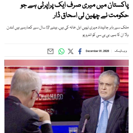
پاکستان میں میری صرف ایک پراپرٹی ہے جو
حکومت نے چھین لی اسحاق ڈار
ملک سے باہر جائیداد میری نہیں اہل خانہ کی ہیں، بیٹے 17 سال سے کمارہے ہیں لندن
ولا ان کا ہے، بی بی سی کو انٹرویو
ویب ڈیسک
December 01, 2020