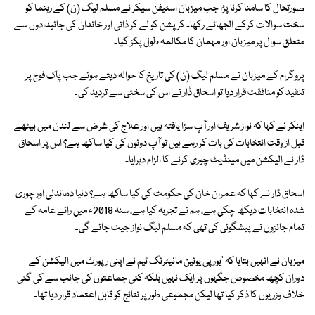
صورتحال کا سامنا کرنا پڑا جب میزبان اسٹیفن سیکر نے مسلم لیگ (ن) کے رہنما کو
سخت سوالات کرکے الجھائے رکھا۔ کرپشن کو لے کر ذاتی اور خاندان کی جائیدادوں سے
متعلق سوال پر میزبان اور مہمان کا مکالمہ طول پکڑ گیا۔
پروگرام کے میزبان نے مسلم لیگ (ن) کی تاریخ کا حوالہ دیتے ہوئے جب پاک فوج پر
تنقید کو منافقت قرار دیا تو اسحاق ڈار نے اس کی سختی سے تردید کی۔
اینکر نے کہا کہ نواز شریف اور آپ سزا یافتہ ہیں اور علاج کی غرض سے لندن میں بیٹھے
قبل از وقت انتخابات کی بات کر رہے ہیں تو آپ دونوں کی کیا ساکھ ہے؟ اس پر اسحاق
ڈار نے الیکشن میں مینڈیٹ چوری کرنے کا الزام دہرایا۔
اسحاق ڈار نے کہا کہ عمران خان کی حکومت کی کیا ساکھ ہے؟ دنیا دھاندلی اور چوری
شدہ انتخابات دیکھ چکی ہے، ہم نے تجربہ کیا ہے، سنہ 2018ء میں رائے عامہ کے
تمام جائزوں نے پیشگوئی کی تھی کہ مسلم لیگ نواز جیت جائے گی۔
میزبان نے انہیں بتایا کہ 'یورپی یونین مانیٹرنگ ٹیم نے اپنی رپورٹ میں الیکشن کے
دوران کچھ مخصوص جگہوں پر ایک نہیں بلکہ کئی جماعتوں کی جانب سے کی گئی
خلاف وزریوں کا ذکر کیا تھا لیکن مجموعی طور پر نتائج کو قابل اعتماد قرار دیا تھا۔