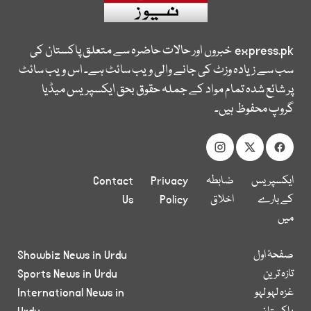
express.pk
خبروں اور حالات حاضرہ سے متعلق پاکستان کی
سب سے زیادہ وزٹ کی جانے والی ویب سائٹ ہے۔ اس ویب سائٹ
پر شائع شدہ تمام مواد کے جملہ حقوق بحق ایکسپریس میڈیا
گروپ محفوظ ہیں۔
ایکسپریس
ضابطہ
Privacy
Contact
کے بارے
اخلاق
Policy
Us
میں
صفحۂ اول
Showbiz News in Urdu
تازہ ترین
Sports News in Urdu
غزہ لہو لہو
International News in