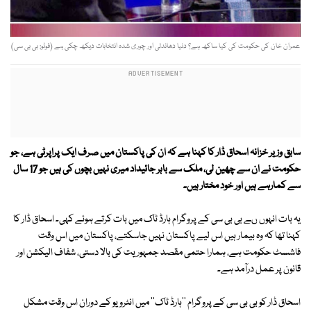
عمران خان کی حکومت کی کیا ساکھ ہے؟ دنیا دھاندلی اور چوری شدہ انتخابات دیکھ چکی ہے (فوٹو: بی بی سی)
سابق وزیر خزانہ اسحاق ڈار کا کہنا ہے کہ ان کی پاکستان میں صرف ایک پراپرٹی ہے، جو
حکومت نے ان سے چھین لی، ملک سے باہر جائیداد میری نہیں بچوں کی ہیں جو 17 سال
سے کمارہے ہیں اور خود مختار ہیں۔
یہ بات انہوں ںے بی بی سی کے پروگرام ہارڈ ٹاک میں بات کرتے ہوئے کہی۔ اسحاق ڈار کا
کہنا تھا کہ وہ بیمار ہیں اس لیے پاکستان نہیں جاسکتے، پاکستان میں اس وقت
فاشسٹ حکومت ہے، ہمارا حتمی مقصد جمہوریت کی بالا دستی، شفاف الیکشن اور
قانون پر عمل درآمد ہے۔
اسحاق ڈار کو بی بی سی کے پروگرام ''ہارڈ ٹاک'' میں انٹرویو کے دوران اس وقت مشکل