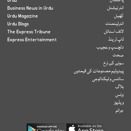
پاکستان
Urdu
انٹر نیشنل
Business News in Urdu
کھیل
Urdu Magazine
انٹرٹینمنٹ
Urdu Blogs
لائف اسٹائل
The Express Tribune
ٹاپ ٹرینڈ
Express Entertainment
دلچسپ و عجیب
صحت
سونے کے نرخ
پیٹرولیم مصنوعات کی قیمتیں
سائنس و ٹیکنالوجی
بلاگ
بزنس
ویڈیوز
جرائم