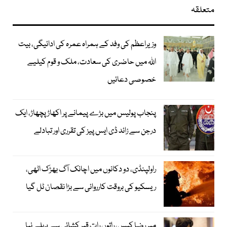
متعلقہ
وزیراعظم کی وفد کے ہمراہ عمرہ کی ادائیگی، بیت
اللہ میں حاضری کی سعادت، ملک و قوم کیلیے
خصوصی دعائیں
پنجاب پولیس میں بڑے پیمانے پر اکھاڑ پچھاڑ، ایک
درجن سے زائد ڈی ایس پیز کی تقرری اور تبادلے
راولپنڈی، دو دکانوں میں اچانک آگ بھڑک اٹھی،
ریسکیو کی بروقت کارروائی سے بڑا نقصان ٹل گیا
میر رضا کیس، راتوں رات قبر کشائی سے پہلے نیا