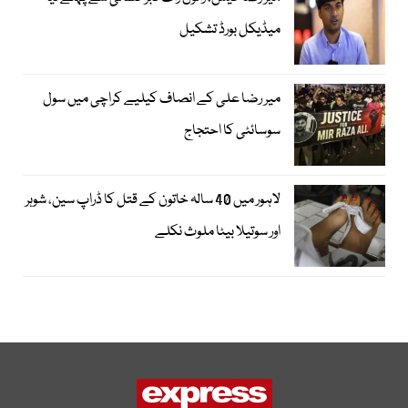
میڈیکل بورڈ تشکیل
میر رضا علی کے انصاف کیلیے کراچی میں سول
سوسائٹی کا احتجاج
لاہور میں 40 سالہ خاتون کے قتل کا ڈراپ سین، شوہر
اور سوتیلا بیٹا ملوث نکلے