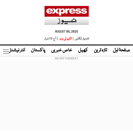
AUGUST 06, 2026
اشتہار لگائیں |
لائیو ٹی وی
| آج کا اخبار
صفحۂ اول
تازہ ترین
کھیل
خاص خبریں
پاکستان
انٹر نیشنل
ٹا