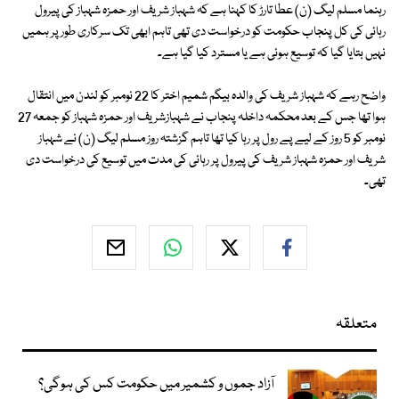
رہنما مسلم لیگ (ن) عطا تارڑ کا کہنا ہے کہ شہباز شریف اور حمزہ شہباز کی پیرول
رہائی کی کل پنجاب حکومت کو درخواست دی تھی تاہم ابھی تک سرکاری طور پر ہمیں
نہیں بتایا گیا کہ توسیع ہوئی ہے یا مسترد کیا گیا ہے۔
واضح رہے کہ شہباز شریف کی والدہ بیگم شمیم اختر کا 22 نومبر کو لندن میں انتقال
ہوا تھا جس کے بعد محکمہ داخلہ پنجاب نے شہبازشریف اور حمزہ شہباز کو جمعہ 27
نومبر کو 5 روز کے لیے پے رول پر رہا کیا تھا تاہم گزشتہ روز مسلم لیگ (ن) نے شہباز
شریف اور حمزہ شہباز شریف کی پیرول پر رہائی کی مدت میں توسیع کی درخواست دی
تھی۔
متعلقہ
آزاد جموں و کشمیر میں حکومت کس کی ہوگی؟