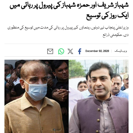
شہباز شریف اور حمزہ شہباز کی پیرول پر رہائی میں
ایک روز کی توسیع
وزیراعلیٰ پنجاب نے دونوں رہنماؤں کے پیرول پر رہائی کی مدت میں توسیع کی منظوری
دی، حکومتی ذرائع
ویب ڈیسک
December 02, 2020