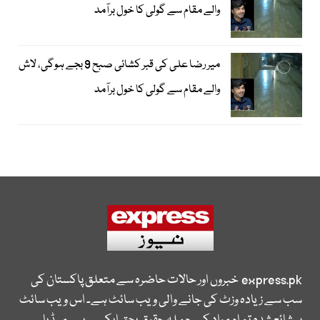
والے مقام سے گولی کا خول برآمد
میر رضا علی کی قبر کشائی صبح 9 بجے ہوگی، لاش
والے مقام سے گولی کا خول برآمد
express.pk
خبروں اور حالات حاضرہ سے متعلق پاکستان کی
سب سے زیادہ وزٹ کی جانے والی ویب سائٹ ہے۔ اس ویب سائٹ