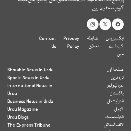
پر شائع شدہ تمام مواد کے جملہ حقوق بحق ایکسپریس میڈیا
گروپ محفوظ ہیں۔
ایکسپریس
ضابطہ
Privacy
Contact
کے بارے
اخلاق
Policy
Us
میں
صفحۂ اول
Showbiz News in Urdu
تازہ ترین
Sports News in Urdu
غزہ لہو لہو
International News in
پاکستان
Urdu
انٹر نیشنل
Business News in Urdu
کھیل
Urdu Magazine
انٹرٹینمنٹ
Urdu Blogs
لائف اسٹائل
The Express Tribune