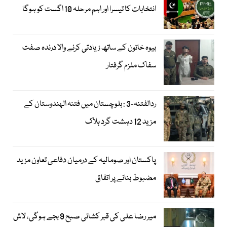
انتخابات کا تیسرا اور اہم مرحلہ 10 اگست کو ہوگا
بیوہ خاتون کے ساتھ زیادتی کرنے والا درندہ صفت
سفاک ملزم گرفتار
ردالفتنہ-3 : بلوچستان میں فتنہ الہندوستان کے
مزید 12 دہشت گرد ہلاک
پاکستان اور صومالیہ کے درمیان دفاعی تعاون مزید
مضبوط بنانے پر اتفاق
میر رضا علی کی قبر کشائی صبح 9 بجے ہوگی، لاش