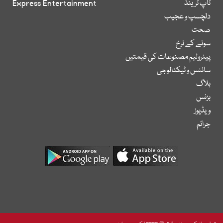
ٹاپ ٹرینڈ
Express Entertainment
دلچسپ و عجیب
صحت
سونے کے نرخ
پیٹرولیم مصنوعات کی قیمتیں
سائنس و ٹیکنالوجی
بلاگ
بزنس
ویڈیوز
جرائم