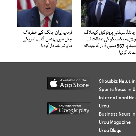
چائلڈ سیفٹی پروٹوکول کیخلاف
ٹرمپ ایران جنگ کے خطرناک
ورزی، میکسیکو کی عدالت نے
جال میں پھنس گئے، امریکی
میٹا پر 567 ملین ڈالرز کا جرمانہ
ماہر نے خبردار کردیا
عائد کردیا
Showbiz News in
Sports News in U
International Ne
Urdu
Business News in
Urdu Magazine
Urdu Blogs