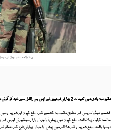
پہلا واقعہ ضلع کپواڑا اور دوسرا
مقبوضہ وادی میں تعینات 2 بھارتی فوجیوں نے اپنی ہی رائفل سے خود کو گولی مارکر خودکشی کرلی۔
خاتمہ کرلیا۔ پہلاواقعہ ضلع کپواڑا میں پیش آیا جہاں بارڈر سیکیورٹی فورس کے 
دوسرا واقعہ ضلع شوپیاں کے علاقے میں پیش آیا جہاں بھارتی فوج کے اہلکار نے ا