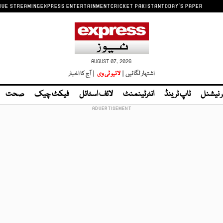
IVE STREAMING
EXPRESS ENTERTAINMENT
CRICKET PAKISTAN
TODAY'S PAPER
AUGUST 07, 2026
اشتہار لگائیں |
لائیو ٹی وی
| آج کا اخبار
ر نیشنل
ٹاپ ٹرینڈ
انٹرٹینمنٹ
لائف اسٹائل
فیکٹ چیک
صحت