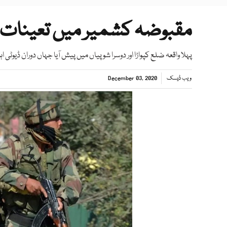
مقبوضہ کشمیر میں تعینات 2 بھارتی فوجیوں نے خودکشی کرلی
پہلا واقعہ ضلع کپواڑا اور دوسرا شوپیاں میں پیش آیا جہاں دوران ڈیوٹی 
ویب ڈیسک
December 03, 2020