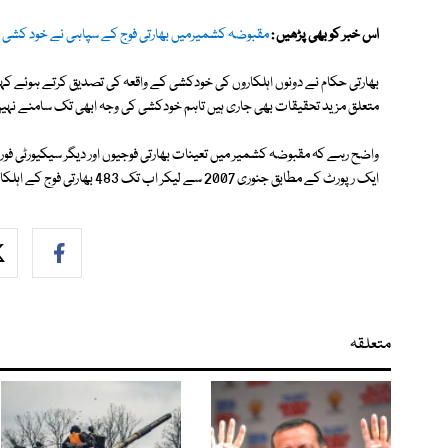
اس خبر کو بھی پڑھیں :
مقبوضہ کشمیرمیں بھارتی فوج کے سپاہی نے خود کشی 
بھارتی حکام نے دونوں اہلکاروں کی خودکشی کے واقعہ کی تصدیق کرتے ہوئے ک
متعلق مزید تحقیقات بھی جاری ہیں تاہم خودکشی کی وجہ ابھی تک سامنے نہی
واضح رہے کہ مقبوضہ کشمیر میں تعینات بھارتی فوجیوں اور دیگر سیکیورٹی فو
ایک رپورٹ کے مطابق جنوری 2007 سے لیکر اب تک 483 بھارتی فوج کے اہلکار خودکشی کرچکے ہیں۔
متعلقہ