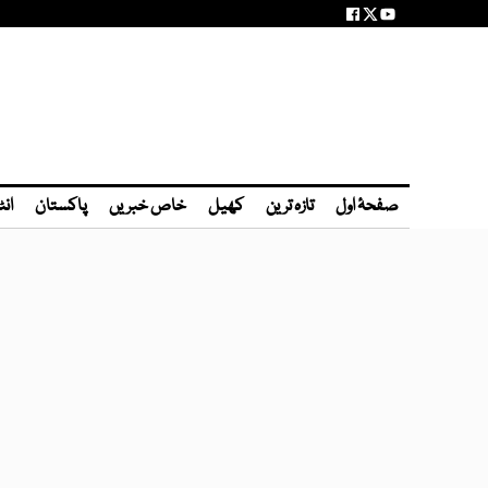
صفحۂ اول
تازہ ترین
کھیل
خاص خبریں
پاکستان
انٹ