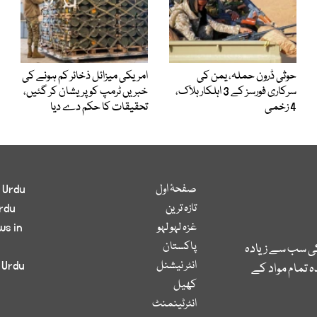
حوثی ڈرون حملہ، یمن کی
امریکی میزائل ذخائر کم ہونے کی
سرکاری فورسز کے 3 اہلکار ہلاک،
خبریں ٹرمپ کو پریشان کر گئیں،
4 زخمی
تحقیقات کا حکم دے دیا
صفحۂ اول
 Urdu
تازہ ترین
rdu
غزہ لہو لہو
ws in
پاکستان
کی سب سے زیادہ
انٹر نیشنل
 Urdu
 تمام مواد کے
کھیل
انٹرٹینمنٹ