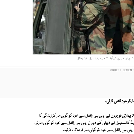
 شوپیاں میں پیش آیا، کشمیر میڈیا سیل۔ فوٹو : فائل
کشمیر میڈیا سروس کے مطابق مقبوضہ کشمیر کے ضلع کپواڑا اور شوپیاں میں 2 بھارتی فوجیوں نے اپنی ہی رائفل سے خود کو گولی مار کر زندگی کا
ہیڈ کانسٹیبل نے ڈیوٹی کے دوران اپنی ہی رائفل سے خود کو گولی مارلی،
پنی ہی رائفل سے خود کو گولی مار کر ہلاک کرلیا۔