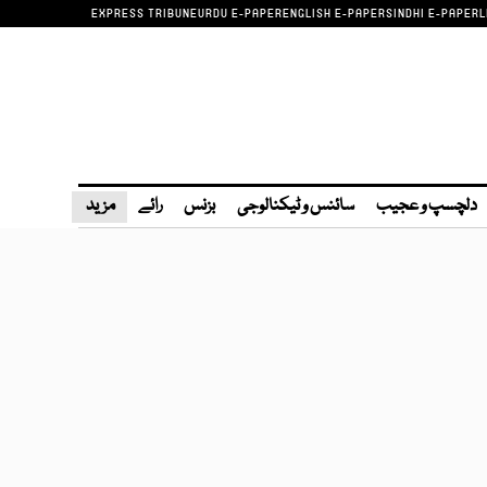
EXPRESS TRIBUNE
URDU E-PAPER
ENGLISH E-PAPER
SINDHI E-PAPER
L
دلچسپ و عجیب
سائنس و ٹیکنالوجی
بزنس
رائے
مزید