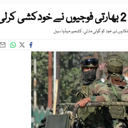
اہلکاروں نے خود کو گولی مارلی، کشمیر میڈیا سیل