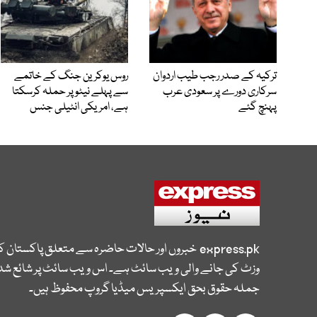
ترکیہ کے صدر رجب طیب اردوان
روس یوکرین جنگ کے خاتمے
سرکاری دورے پر سعودی عرب
سے پہلے نیٹو پر حملہ کرسکتا
پہنچ گئے
ہے، امریکی انٹیلی جنس
express.pk
خبروں اور حالات حاضرہ سے متعلق پاکستان 
وزٹ کی جانے والی ویب سائٹ ہے۔ اس ویب سائٹ پر شائع شدہ
جملہ حقوق بحق ایکسپریس میڈیا گروپ محفوظ ہیں۔