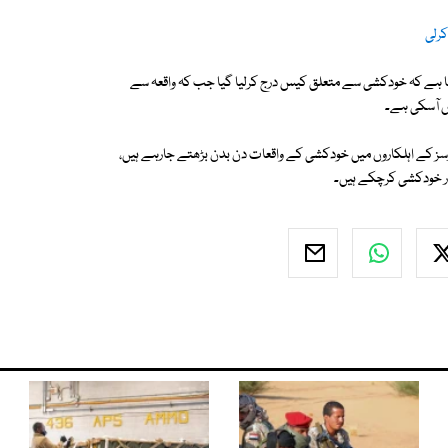
کرلی
ہا ہے کہ خودکشی سے متعلق کیس درج کرلیا گیا جب کہ واقعہ سے
ں آسکی ہے۔
رسز کے اہلکاروں میں خودکشی کے واقعات دن بدن بڑھتے جارہے ہیں،