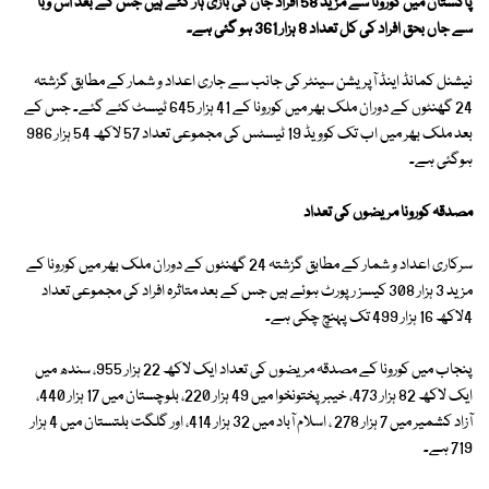
پاکستان میں کورونا سے مزید 58 افراد جان کی بازی ہار گئے ہیں جس کے بعد اس وبا
سے جاں بحق افراد کی کل تعداد 8 ہزار 361 ہو گئی ہے۔
نیشنل کمانڈ اینڈ آپریشن سینٹر کی جانب سے جاری اعداد و شمار کے مطابق گزشتہ
24 گھنٹوں کے دوران ملک بھر میں کورونا کے 41 ہزار 645 ٹیسٹ کئے گئے۔ جس کے
بعد ملک بھر میں اب تک کوویڈ 19 ٹیسٹس کی مجموعی تعداد 57 لاکھ 54 ہزار 986
ہوگئی ہے۔
مصدقہ کورونا مریضوں کی تعداد
سرکاری اعداد و شمار کے مطابق گزشتہ 24 گھنٹوں کے دوران ملک بھر میں کورونا کے
مزید 3 ہزار 308 کیسز رپورٹ ہوئے ہیں جس کے بعد متاثرہ افراد کی مجموعی تعداد
4لاکھ 16 ہزار 499 تک پہنچ چکی ہے۔
پنجاب میں کورونا کے مصدقہ مریضوں کی تعداد ایک لاکھ 22 ہزار 955، سندھ میں
ایک لاکھ 82 ہزار 473، خیبر پختونخوا میں 49 ہزار 220، بلوچستان میں 17 ہزار 440،
آزاد کشمیر میں 7 ہزار 278 ، اسلام آباد میں 32 ہزار 414، اور گلگت بلتستان میں 4 ہزار
719 ہے۔