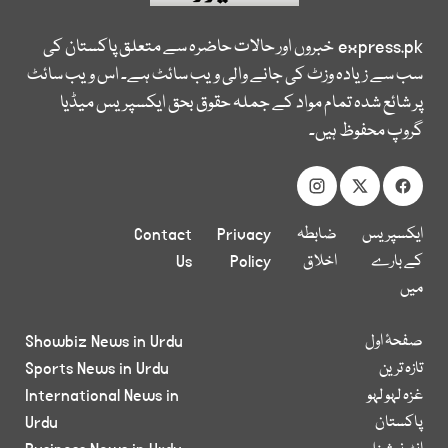
express.pk
خبروں اور حالات حاضرہ سے متعلق پاکستان کی
سب سے زیادہ وزٹ کی جانے والی ویب سائٹ ہے۔ اس ویب سائٹ
پر شائع شدہ تمام مواد کے جملہ حقوق بحق ایکسپریس میڈیا
گروپ محفوظ ہیں۔
ایکسپریس
ضابطہ
Privacy
Contact
کے بارے
اخلاق
Policy
Us
میں
صفحۂ اول
Showbiz News in Urdu
تازہ ترین
Sports News in Urdu
غزہ لہو لہو
International News in
پاکستان
Urdu