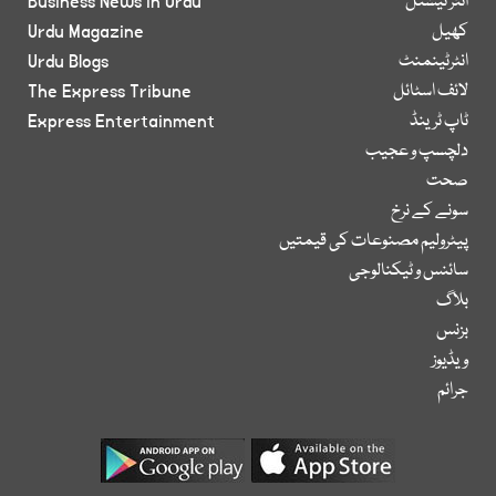
انٹر نیشنل
Business News in Urdu
کھیل
Urdu Magazine
انٹرٹینمنٹ
Urdu Blogs
لائف اسٹائل
The Express Tribune
ٹاپ ٹرینڈ
Express Entertainment
دلچسپ و عجیب
صحت
سونے کے نرخ
پیٹرولیم مصنوعات کی قیمتیں
سائنس و ٹیکنالوجی
بلاگ
بزنس
ویڈیوز
جرائم