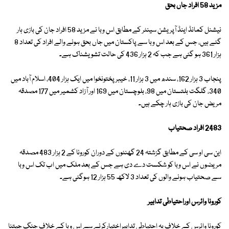
مزید 58 افراد جاں بحق
نیشنل کمانڈ اینڈ آپریشن سینٹر کے مطابق اس وبا نے مزید 58 افراد جان کی بازی ہار
گئے ہیں، جس کے بعد اس وبا سے پاکستان میں جاں بحق ہونے والے افراد کی تعداد 8
ہزار 361 ہو گئی ہے جب کہ 2 ہزار 436 کی حالت تشویشناک ہے۔
پنجاب 3 ہزار 162، سندھ میں 3 ہزار 11، خیبر پختونخوا میں ایک ہزار 404، اسلام آباد میں
340، گلگت بلتستان میں 98، بلوچستان میں 169 اور آزاد کشمیر میں 177 مصدقہ
مریض جان کی بازی ہار چکے ہیں۔
2483 افراد صحتیاب
این سی او سی کے مطابق گزشتہ 24 گھنٹوں کے دوران کورونا کے 2 ہزار 483 مصدقہ
مریضوں نے اس وبا کو شکست دے دی ہے جس کے بعد ملک میں اب تک اس وبا
سے صحتیاب ہونے والوں کی تعداد 3 لاکھ 55 ہزار 12 ہوگئی ہے۔
کورونا وائرس اوراحتیاطی تدابیر
کورونا وائرس کے خلاف یہ احتیاطی تدابیراختیارکرنے سے اس وبا کے خلاف جنگ جیتنا