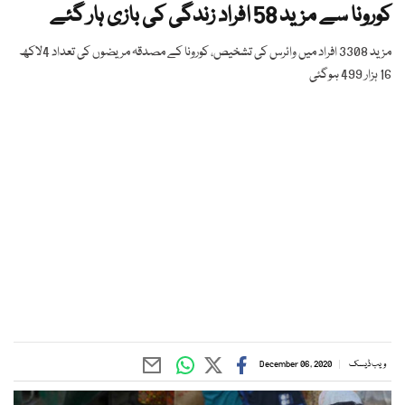
کورونا سے مزید 58 افراد زندگی کی بازی ہار گئے
مزید 3308 افراد میں وائرس کی تشخیص، کورونا کے مصدقہ مریضوں کی تعداد 4لاکھ
16 ہزار 499 ہوگئی
ویب ڈیسک
December 06, 2020