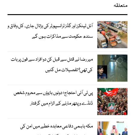
متعلقہ
آئل ٹینکرز اور گڈز ٹرانسپورٹر کی ہڑتال جاری، کل وفاق و
سندھ حکومت سے مذاکرات ہوں گے
میر رضا نے قتل سے قبل کن دو افراد سے فون پر بات
کی تھی؟ تفصیلات مل گئیں
پی ٹی آئی احتجاج؛ دونوں بازوؤں سے محروم شخص
ڈنڈے و پتھر مارنے کے الزام میں گرفتار
مکہ باہمی دفاعی معاہدہ خطے میں امن کی