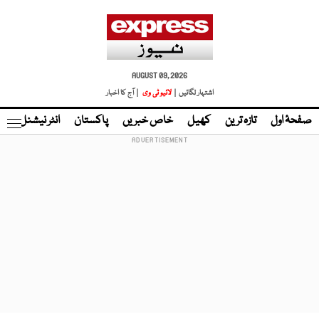
AUGUST 09, 2026
اشتہار لگائیں |
لائیو ٹی وی
| آج کا اخبار
صفحۂ اول
تازہ ترین
کھیل
خاص خبریں
پاکستان
انٹر نیشنل
ٹا