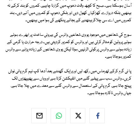
آسان ہوسکتا ہے۔ صبح کا کچھ وقت دھوپ میں گزارنا چاہیے، کمروں کو بند کرکے نہ
بیٹھیں بلکہ دروازے کھڑکیاں کھول دیں اور ہلکی دھوپ کو کمروں میں آنے دیں۔ بند
کمروں میں اے سی چلاکربیٹھنے کے بجائے پنکھے کی ہوا میں بیٹھیں۔
سورج کی شعاعوں میں موجود یو وی شعاعیں وائرس کی بیرونی ساخت پر ابھرے ہوئے
ہوئے پروٹین کو متاثر کرتی ہیں اور وائرس کو کمزور کردیتی ہیں۔ درجہ حرارت یا گرمی کے
زیادہ ہونے سے وائرس پرکوئی اثرنہیں ہوتا لیکن یو وی شعاعوں کے زیادہ پڑنے سے وائرس
کمزور ہوجاتا ہے۔
پا نی گرم کرکے تھرماس میں رکھ لیں اورہرایک گھنٹے بعد آدھا کپ نیم گرم پانی نوش
کریں۔ وائرس سب سے پہلے گلے میں انفیکشن کرتا ہے اوروہاں سے پھیپھڑوں تک
پہنچ جاتا ہے، گرم پانی کے استعمال سے وائرس گلے سے معدے میں چلا جاتا ہے،
جہاں وائرس ناکارہ ہوجاتا ہے۔