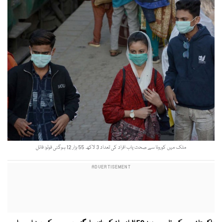
ملک میں کورونا سے صحت یاب افراد کی تعداد 3 لاکھ 55 ہزار 12 ہوگئی فوٹو: فائل