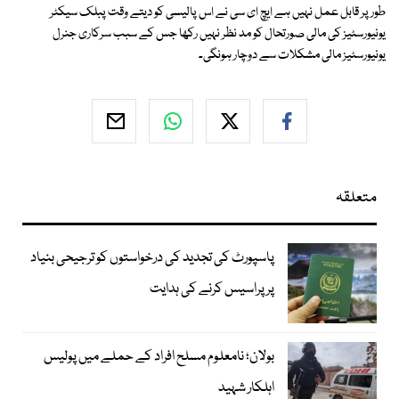
طور پر قابل عمل نہیں ہے ایچ ای سی نے اس پالیسی کو دیتے وقت پبلک سیکٹر
یونیورسٹیز کی مالی صورتحال کو مد نظر نہیں رکھا جس کے سبب سرکاری جنرل
یونیورسٹیز مالی مشکلات سے دوچار ہونگی۔
متعلقہ
پاسپورٹ کی تجدید کی درخواستوں کو ترجیحی بنیاد
پر پراسیس کرنے کی ہدایت
بولان؛ نامعلوم مسلح افراد کے حملے میں پولیس
اہلکار شہید