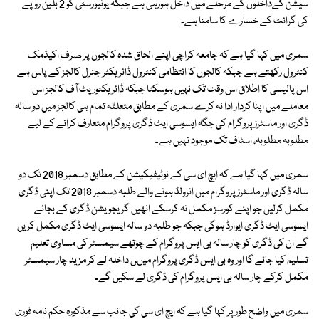
سیشن کےداخلوں کے مرحلے میں داخل ہورہی ہے جبکہ یونیورسٹی کو 2 بلین روپے
کی گرانٹ کے خسارے کا سامنا ہے۔
سمری میں کہا گیا ہے کہ جامعہ کراچی اپنے الحاق شدہ کالجوں پر صرف اکیڈمک
کنٹرول رکھتے ہے جبکہ کالجوں کا انتظامی کنٹرول ڈائریکٹر جنرل کالجز کے پاس ہے
اس پالیسی کا اطلاق اس وقت تک نہیں ہوسکتا جبکہ ڈائریکٹوریٹ آف کالجز اس
معاملے میں اپنا کردار ادا نہ کرے سمری کے مطابق متعلقہ تمام ہی کالجز میں دو سالہ
ڈگری اور ماسٹرز پروگرام کی جگہ ایسوسی ایٹ ڈگری پروگرام متعارف کرانے کے لیے
مطلوبہ مطلوبہ، اسٹاف تک موجود نہیں ہے۔
سمری میں کہا گیا ہے کہ ایچ ای سی کے نوٹیفیکیشن کے مطابق دسمبر 2018 تک دو
سالہ ڈگری اور ماسٹرز پروگرام میں انرولڈ ہونے والے طلبہ دسمبر 2018 تک اپنی ڈگری
مکمل کرلیں جو اپنے کورسز مکمل نہ کرسکے انھیں گریجویشن ڈگری کے بجائے
ایسوسی ایٹ ڈگری ایوارڈ ہوگی جبکہ جو طلبہ دو سالہ ایسوسی ایٹ ڈگری مکمل کریں
گے ان کی ڈگری کو چار سالہ بی ایس پروگرام کے چوتھے سیمسٹر کی مساوی تعلیم
تسلیم کیا جائے گا اور وہ بی ایس ڈگری پروگرام میںں داخلہ لے کر مزید چار سیمسٹر
مکمل کرکے چار سالہ بی ایس پروگرام کی ڈگری لے سکیں گے۔
سمری میں واضح طور پر کہا گیا ہے کہ ایچ ای سی کی جانب سے مذکورہ حکم نامہ فوری