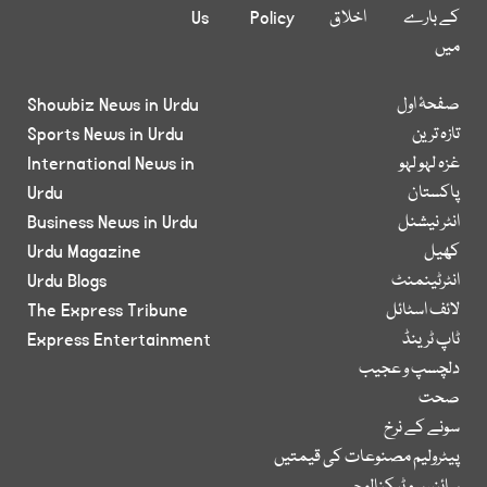
کے بارے
اخلاق
Policy
Us
میں
صفحۂ اول
Showbiz News in Urdu
تازہ ترین
Sports News in Urdu
غزہ لہو لہو
International News in
پاکستان
Urdu
انٹر نیشنل
Business News in Urdu
کھیل
Urdu Magazine
انٹرٹینمنٹ
Urdu Blogs
لائف اسٹائل
The Express Tribune
ٹاپ ٹرینڈ
Express Entertainment
دلچسپ و عجیب
صحت
سونے کے نرخ
پیٹرولیم مصنوعات کی قیمتیں