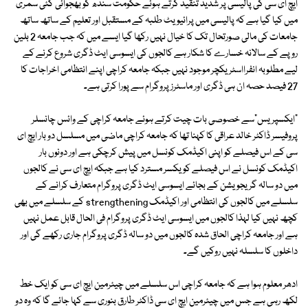
ایچ ای سی کی پالیسی پر شدید تنقید کرتے ہوئے حکومت سندھ کو بھجوائی گئی سمری
میں کیا گیا ہے کہ پالیسی میں پرائیویٹ طلبہ کے مستقبل اور تعلیم کے ساتھ ساتھ
جامعات کی مالی صورتحال تک کا خیال نہیں رکھا گیا ایسے میں کہ جب جامعہ 2 بلین
روپے کے سالانہ خسارے کا شکار ہے کالجوں کی ایسوسی ایٹ ڈگری شروع کرنے کے
لیے مطلوبہ انفرااسٹریکچر موجود نہیں جبکہ جامعہ کراچی اپنے انتظامی اخراجات کا
27 فیصد حصہ ان ہی ڈگری اور ماسٹرز پروگرام سے پورا کرتی ہے۔
"ایکسپریس"سے خصوصی بات چیت کرتے ہوئے جامعہ کراچی کے وائس چانسلر
پروفیسر ڈاکٹر خالد عراقی کا کہنا تھا کہ جامعہ کراچی ماضی میں مسلسل دو بار ایچ ای
سی کے اس فیصلے کو اپنی اکیڈمک کونسل میں پیش کرچکی ہے اور دونوں بار
اکیڈمک کونسل نے اس فیصلے کو یکسر مسترد کیا ہے جبکہ ایچ ای سی نے کالجوں
میں دو سالہ گریجویشن کے بجائے ایسوسی ایٹ ڈگری پروگرام متعارف کرانے کے
سلسلے میں کالجوں کی انتظامی اور اکیڈمک strengthening کے سلسلے میں بھی
کچھ نہیں کیا لہذا کالجوں میں ایسوسی ایٹ ڈگری پروگرام فی الحال قابل عمل نہیں
ہے اور جامعہ کراچی الحاق شدہ کالجوں میں دو سالہ ڈگری پروگرام جاری رکھے گی اور
داخلوں کا سلسلہ نہیں روکیں گے۔
ادھر معلوم ہوا ہے کہ جامعہ کراچی اس سلسلے میں چیئرمین ایچ ای سی کو ایک خط
لکھ رہی ہے جس میں چیئرمین ایچ ای سی ڈاکٹر طارق بنوری سے کہا جائے گا کہ وہ دو