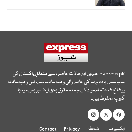
express.pk
خبروں اور حالات حاضرہ سے متعلق پاکستان کی
سب سے زیادہ وزٹ کی جانے والی ویب سائٹ ہے۔ اس ویب سائٹ
پر شائع شدہ تمام مواد کے جملہ حقوق بحق ایکسپریس میڈیا
گروپ محفوظ ہیں۔
ایکسپریس
ضابطہ
Privacy
Contact