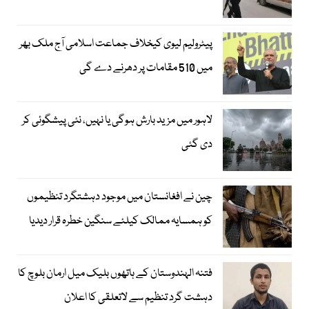
پیٹرولیم لیوی کیخلاف جماعت اسلامی آج ملک بھر
میں 510 مقامات پر دھرنے دے گی
لاہور میں مزید بارش ہوگی یا نہیں، نئی پیشگوئی کر
دی گئی
چین نے افغانستان میں موجود دہشتگرد تنظیموں
کو ہمسایہ ممالک کیلئے سنگین خطرہ قرار دیدیا
فتنہ الہندوستان کے ہاتھوں بلیک میل ارمان بلوچ کا
دہشت گرد تنظیم سے لاتعلقی کا اعلان