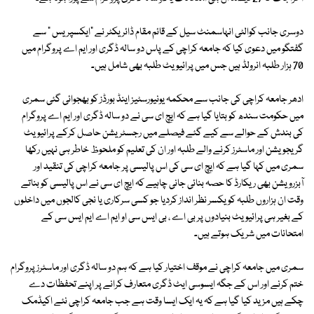
دوسری جانب کوالٹی انہاسمنٹ سیل کے قائم مقام ڈائریکٹر نے "ایکسپریس " سے
گفتگو میں دعوی کیا کہ جامعہ کراچی کے پاس دو سالہ ڈگری اور ایم اے پروگرام میں
70 ہزار طلبہ انرولڈ ہیں جس میں پرائیویٹ طلبہ بھی شامل ہیں۔
ادھر جامعہ کراچی کی جانب سے محکمہ یونیورسٹیز اینڈ بورڈز کو بھجوائی گئی سمری
میں حکومت سندھ کو بتایا گیا ہے کہ ایچ ای سی نے دو سالہ ڈگری اور ایم اے پروگرام
کی بندش کے حوالے سے کیے گئے فیصلے میں رجسٹریشن حاصل کرکے پرائیویٹ
گریجویشن اور ماسٹرز کرنے والے طلبہ اور ان کی تعلیم کو ملحوظ خاطر ہی نہیں رکھا
سمری میں کہا گیا ہے کہ ایچ ای سی کی اس پالیسی پر جامعہ کراچی کی تنقید اور
آبزرویشن بھی ریکارڈ کا حصہ بنائی جانی چاہیے کہ ایچ ای سی نے اس پالیسی کو بناتے
وقت ان ہزاروں طلبہ کو یکسر نظر انداز کردیا جو کسی سرکاری یا نجی کالجوں میں داخلوں
کے بغیر ہی پرائیویٹ بنیادوں پر بی اے ، بی ایس سی او ایم اے ایم ایس سی کے
امتحانات میں شریک ہوتے ہیں۔
سمری میں جامعہ کراچی نے موقف اختیار کیا ہے کہ ہم دو سالہ ڈگری اور ماسٹرز پروگرام
ختم کرنے اور اس کے جگہ ایسوسی ایٹ ڈگری متعارف کرانے پر اپنے تحفظات دے
چکے ہیں مزید کیا گیا ہے کہ یہ ایک ایسا وقت ہے جب جامعہ کراچی نئے اکیڈمک