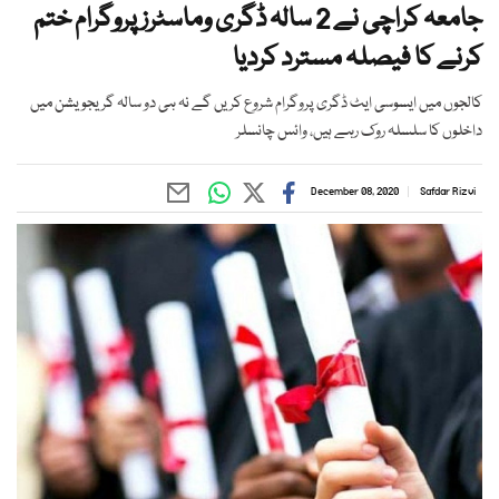
جامعہ کراچی نے 2 سالہ ڈگری وماسٹرز پروگرام ختم
کرنے کا فیصلہ مسترد کردیا
کالجوں میں ایسوسی ایٹ ڈگری پروگرام شروع کریں گے نہ ہی دو سالہ گریجویشن میں
داخلوں کا سلسلہ روک رہے ہیں، وائس چانسلر
December 08, 2020
Safdar Rizvi