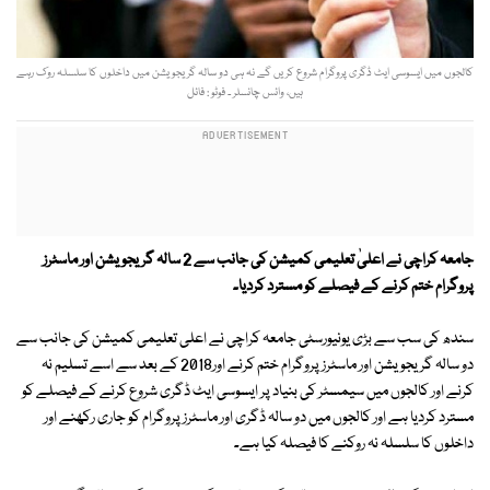
کالجوں میں ایسوسی ایٹ ڈگری پروگرام شروع کریں گے نہ ہی دو سالہ گریجویشن میں داخلوں کا سلسلہ روک رہے
ہیں، وائس چانسلر ۔ فوٹو : فائل
جامعہ کراچی نے اعلیٰ تعلیمی کمیشن کی جانب سے 2 سالہ گریجویشن اور ماسٹرز
پروگرام ختم کرنے کے فیصلے کو مسترد کردیا۔
سندھ کی سب سے بڑی یونیورسٹی جامعہ کراچی نے اعلی تعلیمی کمیشن کی جانب سے
دو سالہ گریجویشن اور ماسٹرز پروگرام ختم کرنے اور2018 کے بعد سے اسے تسلیم نہ
کرنے اور کالجوں میں سیمسٹر کی بنیاد پر ایسوسی ایٹ ڈگری شروع کرنے کے فیصلے کو
مسترد کردیا ہے اور کالجوں میں دو سالہ ڈگری اور ماسٹرز پروگرام کو جاری رکھنے اور
داخلوں کا سلسلہ نہ روکنے کا فیصلہ کیا ہے۔