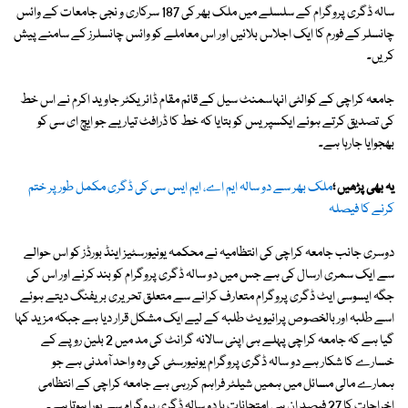
سالہ ڈگری پروگرام کے سلسلے میں ملک بھر کی 187 سرکاری و نجی جامعات کے وائس
چانسلر کے فورم کا ایک اجلاس بلائیں اور اس معاملے کو وائس چانسلرز کے سامنے پیش
کریں۔
جامعہ کراچی کے کوالٹی انہاسمنٹ سیل کے قائم مقام ڈائریکٹر جاوید اکرم نے اس خط
کی تصدیق کرتے ہوئے ایکسپریس کو بتایا کہ خط کا ڈرافٹ تیار یے جو ایچ ای سی کو
بھجوایا جارہا ہے۔
یہ بھی پڑھیں ؛
ملک بھر سے دو سالہ ایم اے، ایم ایس سی کی ڈگری مکمل طور پر ختم
کرنے کا فیصلہ
دوسری جانب جامعہ کراچی کی انتظامیہ نے محکمہ یونیورسٹیز اینڈ بورڈز کو اس حوالے
سے ایک سمری ارسال کی ہے جس میں دو سالہ ڈگری پروگرام کو بند کرنے اور اس کی
جگہ ایسوسی ایٹ ڈگری پروگرام متعارف کرانے سے متعلق تحریری بریفنگ دیتے ہوئے
اسے طلبہ اور بالخصوص پرائیویٹ طلبہ کے لیے ایک مشکل قرار دیا ہے جبکہ مزید کہا
گیا ہے کہ جامعہ کراچی پہلے ہی اپنی سالانہ گرانٹ کی مد میں 2 بلین روپے کے
خسارے کا شکار ہے دو سالہ ڈگری پروگرام یونیورسٹی کی وہ واحد آمدنی ہے جو
ہمارے مالی مسائل میں ہمیں شیلٹر فراہم کررہی ہے جامعہ کراچی کے انتظامی
اخراجات کا 27 فیصد ان ہی امتحانات یا دو سالہ ڈگری پروگرام سے پورا ہوتا ہے۔