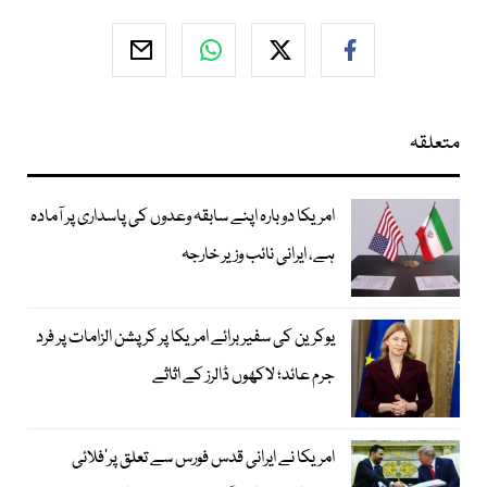
متعلقہ
امریکا دوبارہ اپنے سابقہ وعدوں کی پاسداری پر آمادہ
ہے، ایرانی نائب وزیر خارجہ
یوکرین کی سفیر برائے امریکا پر کرپشن الزامات پر فرد
جرم عائد؛ لاکھوں ڈالرز کے اثاثے
امریکا نے ایرانی قدس فورس سے تعلق پر’فلائی