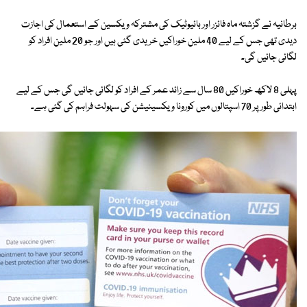
برطانیہ نے گزشتہ ماہ فائزر اور بائیوٹیک کی مشترکہ ویکسین کے استعمال کی اجازت
دیدی تھی جس کے لیے 40 ملین خوراکیں خریدی گئی ہیں اور جو 20 ملین افراد کو
لگائی جائیں گی۔
پہلی 8 لاکھ خوراکیں 80 سال سے زائد عمر کے افراد کو لگائی جائیں گی جس کے لیے
ابتدائی طور پر 70 اسپتالوں میں کورونا ویکسینیشن کی سہولت فراہم کی گئی ہے۔