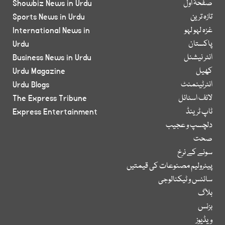
صفحۂ اول
Showbiz News in Urdu
تازہ ترین
Sports News in Urdu
غزہ لہو لہو
International News in
پاکستان
Urdu
انٹر نیشنل
Business News in Urdu
کھیل
Urdu Magazine
انٹرٹینمنٹ
Urdu Blogs
لائف اسٹائل
The Express Tribune
ٹاپ ٹرینڈ
Express Entertainment
دلچسپ و عجیب
صحت
سونے کے نرخ
پیٹرولیم مصنوعات کی قیمتیں
سائنس و ٹیکنالوجی
بلاگ
بزنس
ویڈیوز