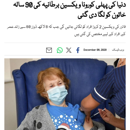
دنیا کی پہلی کورونا ویکسین برطانیہ کی 90 سالہ
خاتون کو لگا دی گئی
فائزر کی ویکسین 2 کروڑ افراد کو لگائی جائیں گی جب کہ 8 لاکھ ڈوزز 80 سے زائد عمر
کے افراد کے لیے مختص کی گئی ہیں
ویب ڈیسک
December 08, 2020