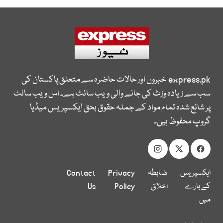
express.pk
خبروں اور حالات حاضرہ سے متعلق پاکستان کی
سب سے زیادہ وزٹ کی جانے والی ویب سائٹ ہے۔ اس ویب سائٹ
پر شائع شدہ تمام مواد کے جملہ حقوق بحق ایکسپریس میڈیا
گروپ محفوظ ہیں۔
ایکسپریس
ضابطہ
Privacy
Contact
کے بارے
اخلاق
Policy
Us
میں