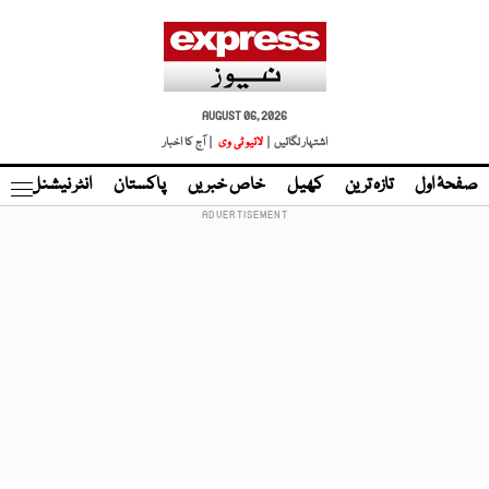
AUGUST 06, 2026
اشتہار لگائیں |
لائیو ٹی وی
| آج کا اخبار
صفحۂ اول
تازہ ترین
کھیل
خاص خبریں
پاکستان
انٹر نیشنل
ٹا