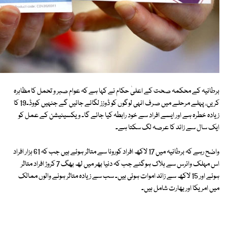
برطانیہ کے محکمہ صحت کے اعلیٰ حکام نے کہا ہے کہ عوام صبر و تحمل کا مظاہرہ
کریں، پہلے مرحلے میں صرف انہی لوگوں کو ڈوزز لگائے جائیں گے جنہیں کووڈ۔19 کا
زیادہ خطرہ ہے اور ایسے افراد سے خود رابطہ کیا جائے گا۔ ویکسینیشن کے عمل کو
ایک سال سے زائد کا عرصہ لگ سکتا ہے۔
واضح رہے کہ برطانیہ میں 17 لاکھ افراد کورونا سے متاثر ہوئے ہیں جب کہ 61 ہزار افراد
اس مہلک وائرس سے ہلاک ہوگئے جب کہ دنیا بھر میں لھ بھگ 7 کروڑ افراد متاثر
ہوئے اور 15 لاکھ سے زائد اموات ہوئی ہیں۔ سب سے زیادہ متاثر ہونے والوں ممالک
میں امریکا اور بھارت شامل ہیں۔