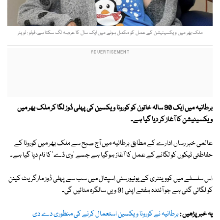
ملک بھر میں ویکسینیشن کے عمل کو مکمل ہونے میں ایک سال کا عرصہ لگ سکتا ہے، فوٹو : ٹویٹر
برطانیہ میں ایک 90 سالہ خاتون کو کورونا ویکسین کی پہلی ڈوز لگا کر ملک بھر میں
ویکسینیشن کا آغاز کر دیا گیا ہے۔
عالمی خبر رساں ادارے کے مطابق برطانیہ میں آج صبح سے ملک بھر میں کورونا کے
حفاظتی ٹیکوں کو لگانے کے عمل کا آغاز ہوگیا ہے جسے 'وی ڈے' کا نام دیا گیا ہے۔
اس سلسلے میں کووینٹری کے یونیورسٹی اسپتال میں سب سے پہلی ڈوز مارگریٹ کینن
کو لگائی گئی ہے جو آئندہ ہفتے اپنی 91 ویں سالگرہ منائیں گی۔
یہ خبر پڑھیں :
برطانیہ نے کورونا ویکسین استعمال کرنے کی منظوری دے دی