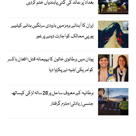
بغداد‘پر عائد کی گئی پابندیاں ختم کردیں
ایران کا آبنائے ہرمز میں بارودی سرنگیں ہٹانے کیلیے
یورپی ممالک کو اجازت دینے پر غور
یونان میں برطانوی خاتون کا بہیمانہ قتل؛ افغان باکسر
کو امریکی اہلیہ نے پکڑوا دیا
برطانیہ کے معروف ساحل پر 20 سالہ لڑکی کیساتھ
جنسی زیادتی؛ ملزم گرفتار