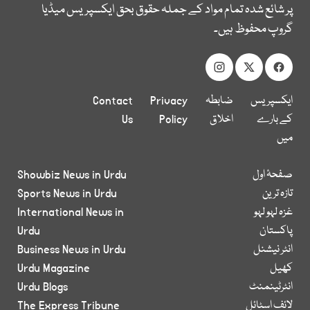
پر شائع شدہ تمام مواد کے جملہ حقوق بحق ایکسپریس میڈیا
گروپ محفوظ ہیں۔
ایکسپریس
ضابطہ
Privacy
Contact
کے بارے
اخلاق
Policy
Us
میں
صفحۂ اول
Showbiz News in Urdu
تازہ ترین
Sports News in Urdu
غزہ لہو لہو
International News in
پاکستان
Urdu
انٹر نیشنل
Business News in Urdu
کھیل
Urdu Magazine
انٹرٹینمنٹ
Urdu Blogs
لائف اسٹائل
The Express Tribune