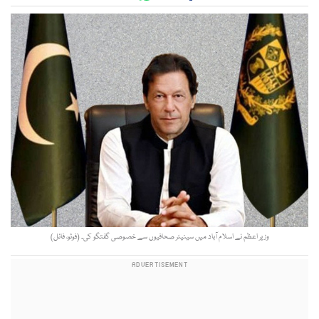
وزیر اعظم نے اسلام آباد میں سینیئر صحافیوں سے خصوصی گفتگو کی۔ (ٖفوٹو، فائل)