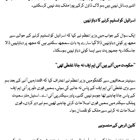
اتنے وسائل نہیں ہیں ہم لاک ڈاؤن کرکے پورا ملک بند نہیں کرسکتے۔
اسرائیل کو تسلیم کرنے کا دباؤ نہیں
ایک سوال کے جواب میں وزیر اعظم نے کہا کہ اسرائیل کو تسلیم کرنے کے حوالے سے
مجھ پر کوئی دباؤنہیں ڈالاگیا سارے یہ بات سمجھ سکتے ہیں کہ مجھ پر دباؤنہیں ڈالا
جاسکتا۔ یہ جمہوریت ہے ایسا کوئی دباؤ نہیں ہوسکتا۔
''حکومت میں آتے ہیں آئی ایم ایف نہ جانا غلطی تھی''
سینیئر صحافیوں سے گفتگو میں وزیر اعظم نے اعتراف کیا کہ اقتدارمیں آنے کے بعد ہم
سے بڑی غلطی آئی ایم ایف کے پاس نہ جانے کی ہوئی۔ ہمیں فوری طور پر آئی ایم ایف
کے پاس جاناچاہئے تھا جوہم نہیں گئے۔ پاور سیکٹر،پی آئی اے ، اسٹیل ملز سمیت
پبلک سیکٹر میں ہمیں فوری اصلاحات کرنی چاہئے تھیں ہم نے دیر کردی۔ فوری
اصلاحات نہ کرنے سے ملک کو نقصان ہوا۔
کلین انرجی کے منصوبے