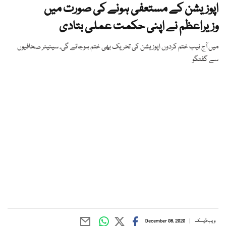
اپوزیشن کے مستعفی ہونے کی صورت میں
وزیراعظم نے اپنی حکمت عملی بتادی
میں آج نیب ختم کردوں اپوزیشن کی تحریک بھی ختم ہوجائے گی، سینیئر صحافیوں
سے گفتگو
ویب ڈیسک
December 08, 2020