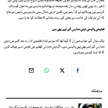
عمران خان نے بتایا کہ ہم نے طویل المیعاد منصوبہ بندی شروع کردی ہے۔ پانی کے
ذخیر ے نہیں تھے ،پچاس سال بعد مہمند اوربھاشاڈیم بنارہے ہیں۔ماحول کو صاف
کررہے ہیں یورو فائیو لے کر آرہے ہیں۔کلین انرجی، ماڈل سٹی بنارہے ہیں۔انہوں نے بتایا
کہ آئی ایم ایف کی جانب سے بجلی کے ریٹ بڑھانے کا مطالبہ کیا جارہا ہے۔
تعلیمی پالیسی دینی مدارس کے لیے بھی ہے
ایک سوال کے جواب میں ان کا کہنا تھا کہ ہم نے تمام تعلیمی ادارے بند کئے ہیں دینی
مدارس کے لئے بھی یہی پالیسی ہے۔ اگردینی مدارس کھلے ہیں تومیں اسے چیک کروں
گا کہ ایسا کیسے ہورہاہے۔
متعلقہ
بانی سے ملاقات نہ ہوئی تو جمعرات کو پورا پاکستان