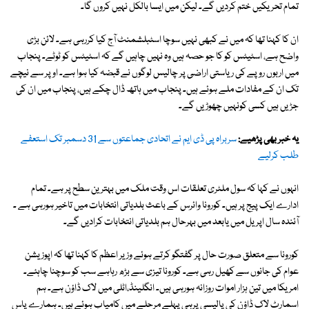
تمام تحریکیں ختم کردیں گے۔ لیکن میں ایسا بالکل نہیں کروں گا۔
ان کا کہنا تھا کہ میں نے کبھی نہیں سوچا اسٹبلشمنٹ آج کیا کررہی ہے۔ لائن بڑی
واضح ہے، اسٹیٹس کو کا جو حصہ ہیں وہ نہیں چاہیں گے کہ اسٹیٹس کو ٹوٹے۔ پنجاب
میں اربوں روپے کی ریاستی اراضی پر چالیس لوگوں نے قبضہ کیا ہوا ہے۔ اوپر سے نیچے
تک ان کے مفادات ملے ہوئے ہیں۔ پنجاب میں ہاتھ ڈال چکے ہیں، پنجاب میں ان کی
جڑیں ہیں کسی کونہیں چھوڑیں گے۔
یہ خبر بھی پڑھیے:
سربراہ پی ڈی ایم نے اتحادی جماعتوں سے 31 دسمبر تک استعفے
طلب کرلیے
انہوں نے کہا کہ سول ملٹری تعلقات اس وقت ملک میں بہترین سطح پر ہے۔ تمام
ادارے ایک پیج پر ہیں۔ کورونا وائرس کے باعث بلدیاتی انتخابات میں تاخیر ہورہی ہے ۔
آئندہ سال اپریل میں یابعد میں بہرحال ہم بلدیاتی انتخابات کرادیں گے۔
کورونا سے متعلق صورت حال پر گفتگو کرتے ہوئے وزیر اعظم کا کہنا تھا کہ اپوزیشن
عوام کی جانوں سے کھیل رہی ہے۔ کورونا تیزی سے بڑھ رہاہے سب کو سوچنا چاہئے۔
امریکا میں تین ہزار اموات روزانہ ہورہی ہیں۔ انگلینڈ،اٹلی میں لاک ڈاؤن ہے۔ ہم
اسمارٹ لاک ڈاؤن کی پالیسی پرہی پہلے مرحلے میں کامیاب ہوئے ہیں۔ ہمارے پاس