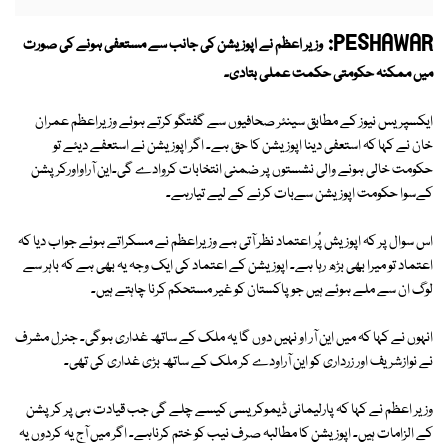
PESHAWAR:
وزیر اعظم نے اپوزیشن کی جانب سے مستعفی ہونے کی صورت
میں ممکنہ حکومتی حکمت عملی بتادی۔
ایکسپریس نیوز کے مطابق سینئر صحافیوں سے گفتگو کرتے ہوئے وزیراعظم عمران
خان نے کہا کہ استعفی دینا اپوزیشن کا حق ہے۔ اگر اپوزیشن نے استعفے دیئے تو
حکومت خالی ہونے والی نشستوں پر ضمنی انتخابات کروادے گی۔این آراواورکرپشن
کےسوا حکومت اپوزیشن سےبات کرنے کے لیے تیارہے۔
اس سوال پر کہ اپوزیش پُر اعتماد نظر آتی ہے وزیراعظم نے مسکراتے ہوئے جواب دیا کہ
اعتماد تو میرا بھی بڑھ رہا ہے۔ اپوزیشن کے اعتماد کی ایک وجہ یہ بھی ہے کہ باہر سے
لوگ ان سے ملے ہوئے ہیں جو پاکستان کو غیر مستحکم کرنا چاہتے ہیں۔
انہوں نے کہا کہ میں این آر او نہیں دوں گا یہ ملک کے ساتھ غداری ہوگی۔ جنرل مشرف
نے نوازشریف اور زرداری کو این آراودے کر ملک کے ساتھ بڑی غداری کی تھی۔
وزیر اعظم نے کہا کہ پارلیمانی ڈیموکریسی کیسے چلے گی جب قیادت ہی پر کرپشن
کے الزامات ہیں۔ اپوزیشن کا مطالبہ صرف نیب کو ختم کرناہے۔ اگر میں آج یہ کردوں یہ