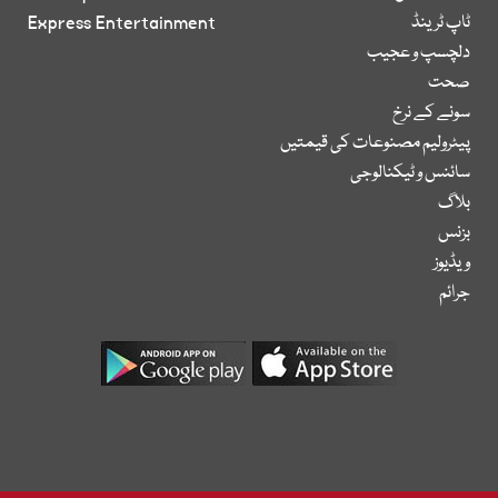
ٹاپ ٹرینڈ
Express Entertainment
دلچسپ و عجیب
صحت
سونے کے نرخ
پیٹرولیم مصنوعات کی قیمتیں
سائنس و ٹیکنالوجی
بلاگ
بزنس
ویڈیوز
جرائم