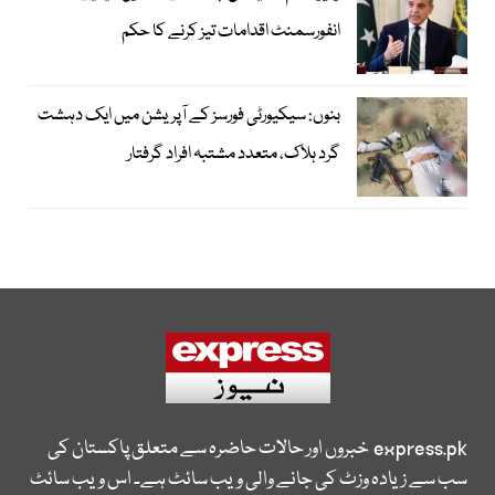
انفورسمنٹ اقدامات تیز کرنے کا حکم
بنوں: سیکیورٹی فورسز کے آپریشن میں ایک دہشت
گرد ہلاک، متعدد مشتبہ افراد گرفتار
express.pk
خبروں اور حالات حاضرہ سے متعلق پاکستان کی
سب سے زیادہ وزٹ کی جانے والی ویب سائٹ ہے۔ اس ویب سائٹ