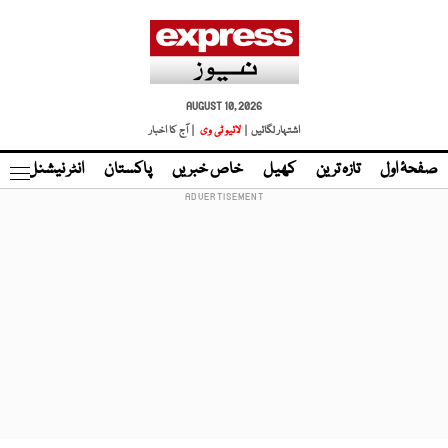
AUGUST 10, 2026
اشتہار لگائیں |
لائیو ٹی وی
| آج کا اخبار
صفحۂ اول
تازہ ترین
کھیل
خاص خبریں
پاکستان
انٹر نیشنل
ٹا