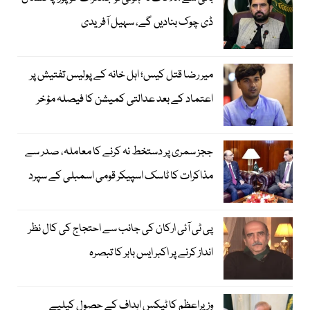
ڈی چوک بنادیں گے، سہیل آفریدی
میر رضا قتل کیس؛ اہل خانہ کے پولیس تفتیش پر
اعتماد کے بعد عدالتی کمیشن کا فیصلہ مؤخر
ججز سمری پر دستخط نہ کرنے کا معاملہ، صدر سے
مذاکرات کا ٹاسک اسپیکر قومی اسمبلی کے سپرد
پی ٹی آئی ارکان کی جانب سے احتجاج کی کال نظر
انداز کرنے پر اکبر ایس بابر کا تبصرہ
وزیراعظم کا ٹیکس اہداف کے حصول کیلیے