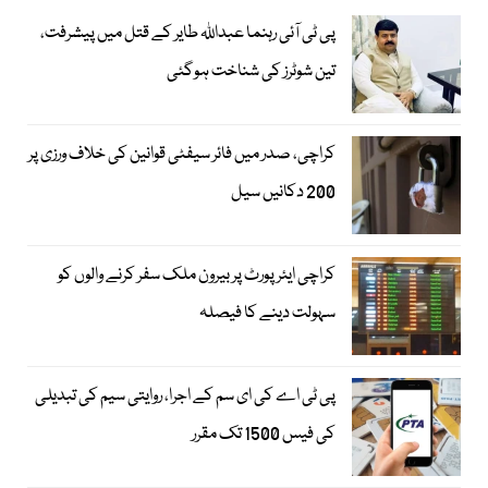
پی ٹی آئی رہنما عبداللہ طایر کے قتل میں پیشرفت،
تین شوٹرز کی شناخت ہوگئی
کراچی، صدر میں فائر سیفٹی قوانین کی خلاف ورزی پر
200 دکانیں سیل
کراچی ایئرپورٹ پر بیرون ملک سفر کرنے والوں کو
سہولت دینے کا فیصلہ
پی ٹی اے کی ای سم کے اجرا، روایتی سیم کی تبدیلی
کی فیس 1500 تک مقرر