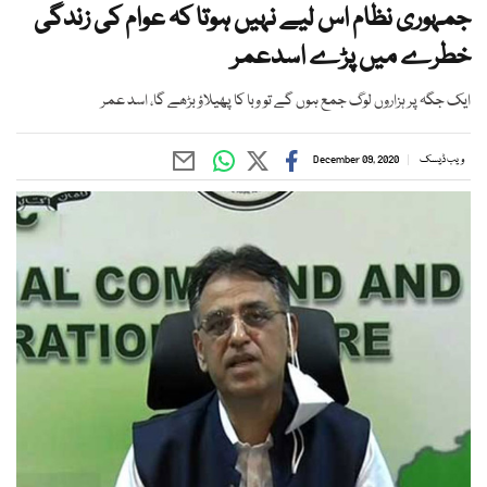
جمہوری نظام اس لیے نہیں ہوتا کہ عوام کی زندگی
خطرے میں پڑے اسدعمر
ایک جگہ پر ہزاروں لوگ جمع ہوں گے تو وبا کا پھیلاؤ بڑھے گا، اسد عمر
ویب ڈیسک
December 09, 2020