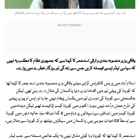
جب لیڈر کہتے ہیں کہ جلسے سے وبا کا تعلق نہیں تو اس سے نقصان ہوتا ہے، اسد عمر۔ فوٹو:فائل
وفاقی وزیر منصوبہ بندی و ترقی اسدعمر کا کہنا ہے کہ جمہوری نظام کا مطلب یہ نہیں
کہ سیاسی لیڈر ایسے فیصلہ کریں جس سے زندگی اور روزگار خطرے میں پڑے۔
اسلام آباد میں پریس کانفرنس کرتے ہوئے وفاقی وزیر منصوبہ بندی اسد عمر کا کہنا تھا
کہ کورونا کی پہلی لہر میں اقدامات پر دنیا پاکستان کی مثال دے رہی تھی، لیکن
بدقسمتی سے کورونا کی دوسری لہر میں یکساں پیغام نہیں جارہا اور ایس اوپیز پر پہلے
کی طرح عمل درآمد نہیں ہورہا، اکتوبر میں کورونا کیسز 2 فیصد تھے لیکن دوماہ میں
کورونا کیسز میں اضافے سےاسپتالوں پر دباؤ میں 4 گنا اضافہ ہوا، حالیہ دنوں میں کورونا
سے اوسطاً 60 اموات ہورہی ہیں، پاکستان میں سیکڑوں ہیلتھ ورکر کورونا سے متاثر ہیں۔
اسدعمر کا کہنا تھا کہ کورونا وبا کوئی مذاق نہیں یہ ایک عالمی مسئلہ ہے، جب لیڈر