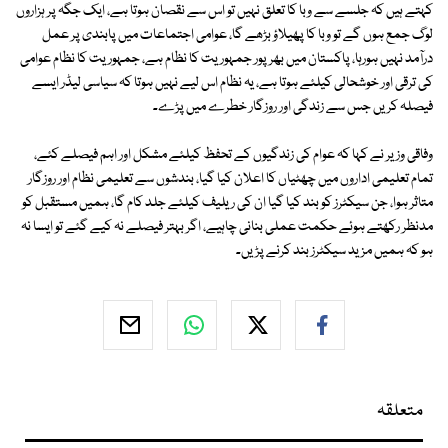
کہتے ہیں کہ جلسے سے وبا کا تعلق نہیں تو اس سے نقصان ہوتا ہے، ایک جگہ پر ہزاروں
لوگ جمع ہوں گے تو وبا کا پھیلاؤ بڑھے گا، عوامی اجتماعات میں پابندی پر عمل
درآمد نہیں ہورہا، پاکستان میں بھر پور جمہوریت کا نظام ہے، جمہوریت کا نظام عوامی
کی ترقی اور خوشحالی کیلئے ہوتا ہے، یہ نظام اس لیے نہیں ہوتا کہ سیاسی لیڈر ایسے
فیصلہ کریں جس سے زندگی اور روزگار خطرے میں پڑے۔
وفاقی وزیر نے کہا کہ عوام کی زندگیوں کے تحفظ کیلئے مشکل اور اہم فیصلے کئے،
تمام تعلیمی اداروں میں چھٹیاں کا اعلان کیا گیا، بندشوں سے تعلیمی نظام اور روزگار
متاثر ہوا، جن سیکٹرز کو بند کیا گیا ان کی ریلیف کیلئے جلد کام گا، ہمیں مستقبل کو
مدنظر رکھتے ہوئے حکمت عملی بنانی چاہیے، اگر بہتر فیصلے نہ کیے گئے تو ایسا نہ
ہو کہ ہمیں مزید سیکٹرز بند کرنے پڑیں۔
متعلقہ