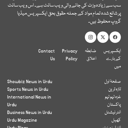
سب سے زیادہ وزٹ کی جانے والی ویب سائٹ ہے۔ اس ویب سائٹ
پر شائع شدہ تمام مواد کے جملہ حقوق بحق ایکسپریس میڈیا
گروپ محفوظ ہیں۔
ایکسپریس
ضابطہ
Privacy
Contact
کے بارے
اخلاق
Policy
Us
میں
صفحۂ اول
Showbiz News in Urdu
تازہ ترین
Sports News in Urdu
غزہ لہو لہو
International News in
پاکستان
Urdu
انٹر نیشنل
Business News in Urdu
کھیل
Urdu Magazine