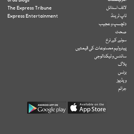
انٹرٹینمنٹ
Urdu Blogs
لائف اسٹائل
The Express Tribune
ٹاپ ٹرینڈ
Express Entertainment
دلچسپ و عجیب
صحت
سونے کے نرخ
پیٹرولیم مصنوعات کی قیمتیں
سائنس و ٹیکنالوجی
بلاگ
بزنس
ویڈیوز
جرائم