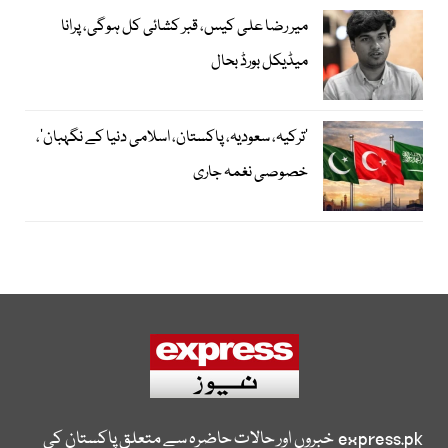
میر رضا علی کیس، قبر کشائی کل ہوگی، پرانا
میڈیکل بورڈ بحال
‘ترکیہ، سعودیہ، پاکستان، اسلامی دنیا کے نگہبان’،
خصوصی نغمہ جاری
express.pk
خبروں اور حالات حاضرہ سے متعلق پاکستان کی